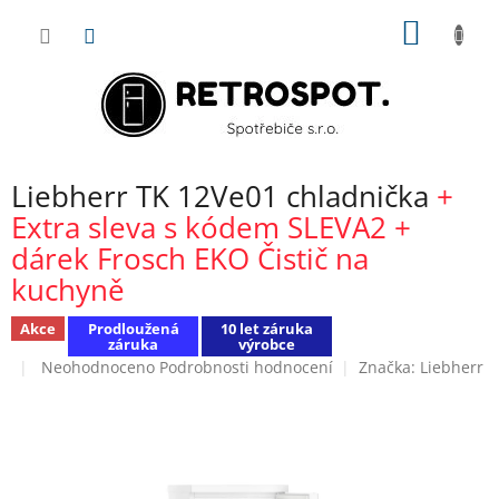
Přejít
NÁKUP
na
obsah
KOŠÍK
Liebherr TK 12Ve01 chladnička
+
Extra sleva s kódem SLEVA2 +
dárek Frosch EKO Čistič na
kuchyně
Akce
Prodloužená
10 let záruka
záruka
výrobce
Průměrné
Neohodnoceno
Podrobnosti hodnocení
Značka:
Liebherr
hodnocení
produktu
je
0,0
z
5