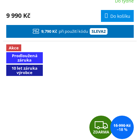
Do týdne
M
9 990 Kč
Do košíku
A
9,790 Kč
při použití kódu
SLEVA2
Akce
Prodloužená
záruka
10 let záruka
výrobce
Z
15 990 Kč
–18 %
ZDARMA
D