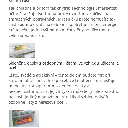
SmartFrost
Tak chladná a přitom tak chytrá: Technologie SmartFrost
účinně snižuje tvorbu námrazy uvnitř mrazničky i na
zmrazených potravinách. Mrazničku proto nemusíte tak
často odmrazovat a jako bonus spotřebuje méně energie.
Má to ještě jednu výhodu: Vnitřní stěny se díky tomu
velmi snadno čistí.
Skleněné desky s ozdobnými lištami ve vzhledu ušlechtilé
oceli
Čisté, světlé a atraktivní – tento dojem budete mít při
každém otevření svého spotřebiče Liebherr. To zajišťují
mimo jiné transparentní skleněné desky z
bezpečnostního skla. Jejich výšku můžete rychle a snadno
nastavit jediným pohybem. Atraktivní vzhled dotvářejí
ozdobné lišty z nerezové oceli.