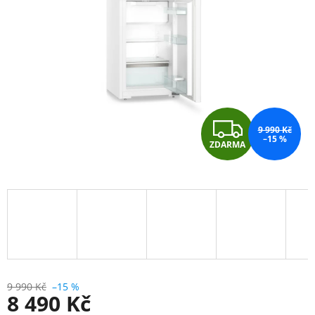
hvězdiček.
Z
9 990 Kč
–15 %
ZDARMA
D
A
R
M
A
9 990 Kč
–15 %
8 490 Kč