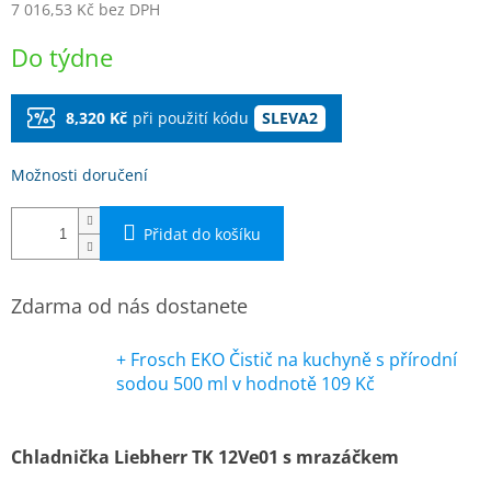
7 016,53 Kč bez DPH
Měrná
Do týdne
cena:
8,320 Kč
při použití kódu
SLEVA2
Možnosti doručení
Přidat do košíku
Zdarma od nás dostanete
+ Frosch EKO Čistič na kuchyně s přírodní
sodou 500 ml
v hodnotě 109 Kč
Chladnička
Liebherr TK 12Ve01 s mrazáčkem