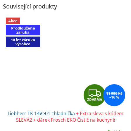
Související produkty
Akce
Prodloužená
záruka
10 let záruka
výrobce
Z
11 990 Kč
–16 %
ZDARMA
D
Liebherr TK 14Ve01 chladnička
+ Extra sleva s kódem
A
SLEVA2 + dárek Frosch EKO Čistič na kuchyně
R