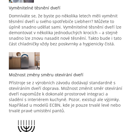
Vyměnitelné těsnění dveří
Domníváte se, že byste po několika letech měli vyměnit
těsnění dveří u svého spotřebiče Liebherr? Můžete to
úplně snadno udělat sami. Vyměnitelné těsnění dveří lze
demontovat v několika jednoduchých krocích – a stejně
snadno lze znovu nasadit nové těsnění. Takto bude i tato
část chladničky vždy bez poskvrnky a hygienicky čistá.
Možnost změny směru otevírání dveří
Přístroje se z výrobních závodu dodávají standardně s
otevíráním dveří doprava. Možnost změnit směr otevírání
dveří napomůže k dokonalé prostorové integraci a
sladění s interiérem kuchyně. Pozor, existují ale výjimky.
Například u modelů ECBN, kde je pouze trvalé levé nebo
trvalé pravé umístění pantů.