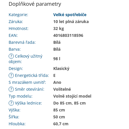
Doplňkové parametry
Kategorie
:
Velké spotřebiče
Záruka
:
10 let plná záruka
Hmotnost
:
32 kg
EAN
:
4016803118596
Barevná řada
:
Bílá
Barva
:
Bílá
?
Celkový užitný
98 l
objem
:
Design
:
Klasický
?
Energetická třída
:
E
S mrazákem uvnitř
:
Ano
?
Směr otevírání
:
Volitelné
Typ modelu
:
Volně stojící model
?
Výška lednice
:
Do 85 cm, 85 cm
Výška
:
85 cm
Šířka
:
50 cm
Hloubka
:
60,7 cm