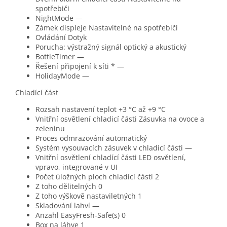
spotřebiči
NightMode —
Zámek displeje Nastavitelné na spotřebiči
Ovládání Dotyk
Porucha: výstražný signál optický a akustický
BottleTimer —
Řešení připojení k síti * —
HolidayMode —
Chladící část
Rozsah nastavení teplot +3 °C až +9 °C
Vnitřní osvětlení chladicí části Zásuvka na ovoce a
zeleninu
Proces odmrazování automatický
Systém vysouvacích zásuvek v chladicí části —
Vnitřní osvětlení chladící části LED osvětlení,
vpravo, integrované v UI
Počet úložných ploch chladící části 2
Z toho dělitelných 0
Z toho výškově nastaviletných 1
Skladování lahví —
Anzahl EasyFresh-Safe(s) 0
Box na láhve 1