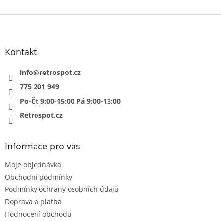
Z
á
p
a
Kontakt
t
í
info
@
retrospot.cz
775 201 949
Po-Čt 9:00-15:00 Pá 9:00-13:00
Retrospot.cz
Informace pro vás
Moje objednávka
Obchodní podmínky
Podmínky ochrany osobních údajů
Doprava a platba
Hodnocení obchodu