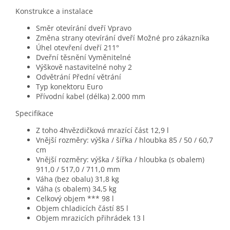
Konstrukce a instalace
Směr otevírání dveří Vpravo
Změna strany otevírání dveří Možné pro zákazníka
Úhel otevření dveří 211°
Dveřní těsnění Vyměnitelné
Výškově nastavitelné nohy 2
Odvětrání Přední větrání
Typ konektoru Euro
Přívodní kabel (délka) 2.000 mm
Specifikace
Z toho 4hvězdičková mrazící část 12,9 l
Vnější rozměry: výška / šířka / hloubka 85 / 50 / 60,7
cm
Vnější rozměry: výška / šířka / hloubka (s obalem)
911,0 / 517,0 / 711,0 mm
Váha (bez obalu) 31,8 kg
Váha (s obalem) 34,5 kg
Celkový objem *** 98 l
Objem chladicích částí 85 l
Objem mrazicích přihrádek 13 l