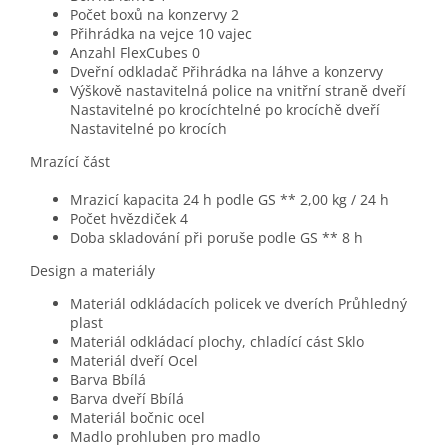
Počet boxů na konzervy 2
Přihrádka na vejce 10 vajec
Anzahl FlexCubes 0
Dveřní odkladač Přihrádka na láhve a konzervy
Výškově nastavitelná police na vnitřní straně dveří
Nastavitelné po krocíchtelné po krocíchě dveří
Nastavitelné po krocích
Mrazící část
Mrazicí kapacita 24 h podle GS ** 2,00 kg / 24 h
Počet hvězdiček 4
Doba skladování při poruše podle GS ** 8 h
Design a materiály
Materiál odkládacích policek ve dverích Průhledný
plast
Materiál odkládací plochy, chladící cást Sklo
Materiál dveří Ocel
Barva Bbílá
Barva dveří Bbílá
Materiál bočnic ocel
Madlo prohluben pro madlo