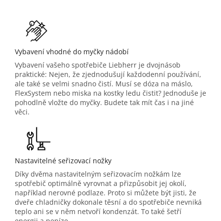
Vybavení vhodné do myčky nádobí
Vybavení vašeho spotřebiče Liebherr je dvojnásob
praktické: Nejen, že zjednodušují každodenní používání,
ale také se velmi snadno čistí. Musí se dóza na máslo,
FlexSystem nebo miska na kostky ledu čistit? Jednoduše je
pohodlně vložte do myčky. Budete tak mít čas i na jiné
věci.
Nastavitelné seřizovací nožky
Díky dvěma nastavitelným seřizovacím nožkám lze
spotřebič optimálně vyrovnat a přizpůsobit jej okolí,
například nerovné podlaze. Proto si můžete být jisti, že
dveře chladničky dokonale těsní a do spotřebiče nevniká
teplo ani se v něm netvoří kondenzát. To také šetří
energii a peníze.