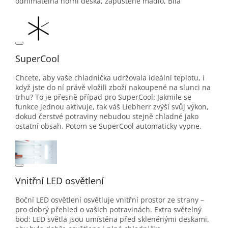
odnímatelná horní deska, zapuštěné madlo, Bílá
SuperCool
Chcete, aby vaše chladnička udržovala ideální teplotu, i
když jste do ní právě vložili zboží nakoupené na slunci na
trhu? To je přesně případ pro SuperCool: Jakmile se
funkce jednou aktivuje, tak váš Liebherr zvýší svůj výkon,
dokud čerstvé potraviny nebudou stejně chladné jako
ostatní obsah. Potom se SuperCool automaticky vypne.
Vnitřní LED osvětlení
Boční LED osvětlení osvětluje vnitřní prostor ze strany –
pro dobrý přehled o vašich potravinách. Extra světelný
bod: LED světla jsou umístěna před skleněnými deskami,