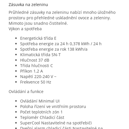
Zásuvka na zeleninu
Průhledné zásuvky na zeleninu nabízí mnoho úložného
prostoru pro přehledné uskladnění ovoce a zeleniny.
Mimoto jsou snadno čistitelné.
Výkon a spotřeba
Energetická třída E
Spotřeba energie za 24 h 0,378 kWh / 24 h
Spotřeba energie za rok 138 kWh/a
Klimatická třída SN-T
Hlučnost 37 dB
Třída hlučnosti C
Příkon 1,2 A
Napětí 220-240 V ~
Frekvence 50 Hz
Ovládání a funkce
Ovládání Minimal UI
Poloha řízení ve vnitřním prostoru
Počet teplotních zón 1
Teploměr Chladicí část
SuperCool Nastavitelné na spotřebiči
Dveřní alarm chladicí části Nastavitelné na