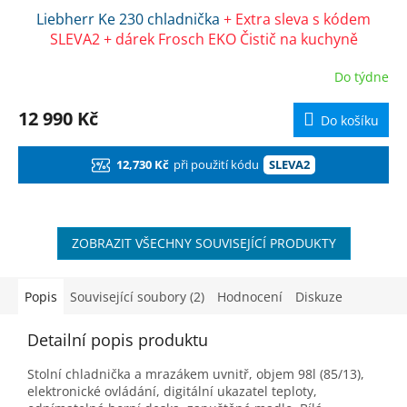
Liebherr Ke 230 chladnička
+ Extra sleva s kódem
A
SLEVA2 + dárek Frosch EKO Čistič na kuchyně
R
Do týdne
M
12 990 Kč
Do košíku
A
12,730 Kč
při použití kódu
SLEVA2
ZOBRAZIT VŠECHNY SOUVISEJÍCÍ PRODUKTY
Popis
Související soubory (2)
Hodnocení
Diskuze
Detailní popis produktu
Stolní chladnička a mrazákem uvnitř, objem 98l (85/13),
elektronické ovládání, digitální ukazatel teploty,