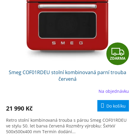
k
p
t
r
ů
o
d
u
k
t
Z
ů
ZDARMA
D
Smeg COF01RDEU stolní kombinovaná parní trouba
A
červená
R
Na objednávku
M
Do košíku
21 990 Kč
A
Retro stolní kombinovaná trouba s párou Smeg COF01RDEU
ve stylu 50. let barva červená Rozměry výrobku: ŠxHxV
500x500x400 mm Termín dodání...