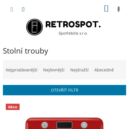
Přejít
NÁKUP
na
obsah
KOŠÍK
Stolní trouby
Ř
a
Nejprodávanější
Nejlevnější
Nejdražší
Abecedně
z
e
n
OTEVŘÍT FILTR
í
p
V
r
Akce
ý
o
p
d
i
u
s