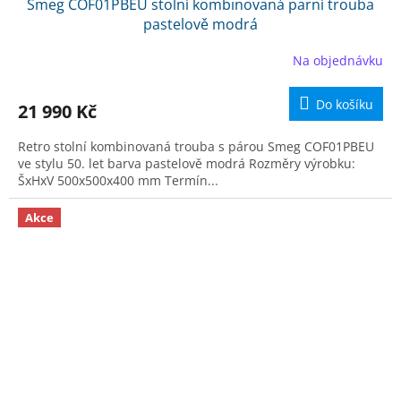
Smeg COF01PBEU stolní kombinovaná parní trouba
A
pastelově modrá
R
Na objednávku
M
Do košíku
21 990 Kč
A
Retro stolní kombinovaná trouba s párou Smeg COF01PBEU
ve stylu 50. let barva pastelově modrá Rozměry výrobku:
ŠxHxV 500x500x400 mm Termín...
Akce