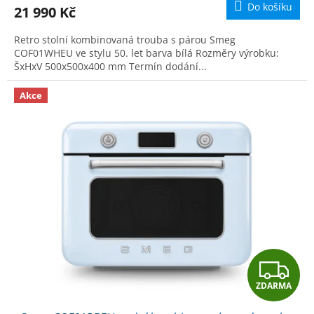
Do košíku
21 990 Kč
A
Retro stolní kombinovaná trouba s párou Smeg
COF01WHEU ve stylu 50. let barva bílá Rozměry výrobku:
ŠxHxV 500x500x400 mm Termín dodání...
Akce
Z
ZDARMA
D