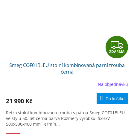
Z
ZDARMA
D
Smeg COF01BLEU stolní kombinovaná parní trouba
A
černá
R
Na objednávku
M
Do košíku
21 990 Kč
A
Retro stolní kombinovaná trouba s párou Smeg COF01BLEU
ve stylu 50. let černá barva Rozměry výrobku: ŠxHxV
500x500x400 mm Termín...