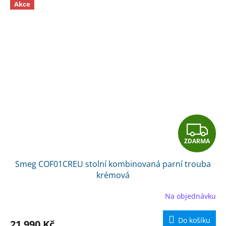
Akce
Z
ZDARMA
D
Smeg COF01CREU stolní kombinovaná parní trouba
A
krémová
R
Na objednávku
M
Do košíku
21 990 Kč