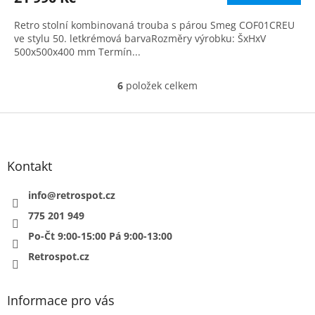
A
Retro stolní kombinovaná trouba s párou Smeg COF01CREU
ve stylu 50. letkrémová barvaRozměry výrobku: ŠxHxV
500x500x400 mm Termín...
6
položek celkem
O
v
l
Z
á
á
d
p
a
a
Kontakt
c
t
í
í
info
@
retrospot.cz
p
r
775 201 949
v
Po-Čt 9:00-15:00 Pá 9:00-13:00
k
y
Retrospot.cz
v
ý
p
Informace pro vás
i