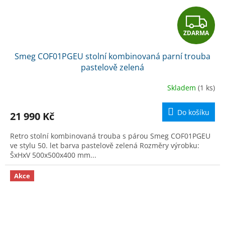
Z
ZDARMA
D
Smeg COF01PGEU stolní kombinovaná parní trouba
A
pastelově zelená
R
Skladem
(1 ks)
M
Do košíku
21 990 Kč
A
Retro stolní kombinovaná trouba s párou Smeg COF01PGEU
ve stylu 50. let barva pastelově zelená Rozměry výrobku:
ŠxHxV 500x500x400 mm...
Akce