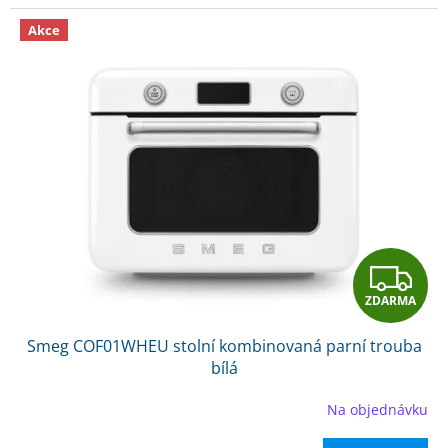
Akce
Z
ZDARMA
D
Smeg COF01WHEU stolní kombinovaná parní trouba
A
bílá
R
Na objednávku
M