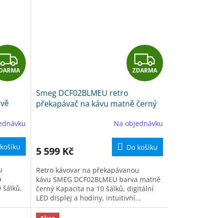
Z
Z
DARMA
ZDARMA
D
D
Smeg DCF02BLMEU retro
A
A
ově
překapávač na kávu matně černý
R
R
ednávku
Na objednávku
M
M
košíku
Do košíku
5 599 Kč
A
A
u
Retro kávovar na překapávanou
a
kávu SMEG DCF02BLMEU barva matně
 šálků,
černý Kapacita na 10 šálků, digitální
LED displej a hodiny, intuitivní...
Akce