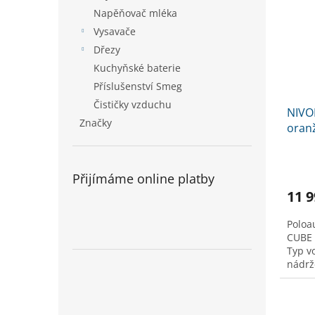
Napěňovač mléka
Vysavače
Dřezy
Kuchyňské baterie
Příslušenství Smeg
Čističky vzduchu
NIVO
Značky
oran
Přijímáme online platby
11 9
Poloa
CUBE 
Typ vo
nádrže