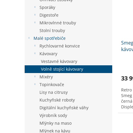
Sporáky
Digestoře
Mikrovlnné trouby
Stolní trouby
Malé spotřebiče
Smeg
Rychlovarné konvice
kávo
Kávovary
Vestavné kávovary
Volně stojící kávovary
Mixéry
33 9
Topinkovače
Retro
Lisy na citrusy
Smeg
Kuchyňské roboty
černá
Displ
Digitální kuchyňské váhy
výrobk
Výrobník sody
Mlýnky na maso
Mlýnek na kávu