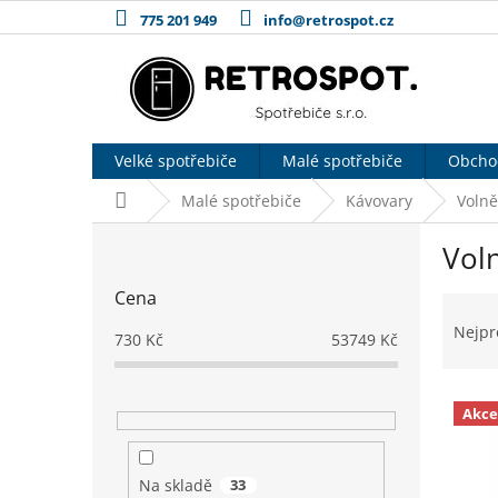
Přejít
775 201 949
info@retrospot.cz
na
obsah
Velké spotřebiče
Malé spotřebiče
Obcho
Domů
Malé spotřebiče
Kávovary
Volně
P
Voln
o
s
Cena
Ř
t
a
r
Nejpr
730
Kč
53749
Kč
z
a
e
n
V
n
n
Akce
ý
í
í
p
p
p
i
r
a
Na skladě
33