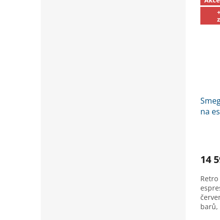
Smeg
na e
Čisti
14 5
Retro
espre
červen
barů,