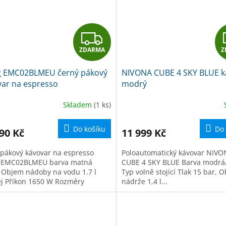
Z
ZDARMA
Z
D
 EMC02BLMEU černý pákový
NIVONA CUBE 4 SKY BLUE k
A
var na espresso
modrý
R
Skladem
(1 ks)
M
Do košíku
Do 
90 Kč
11 999 Kč
A
 pákový kávovar na espresso
Poloautomatický kávovar NIV
 EMC02BLMEU barva matná
CUBE 4 SKY BLUE Barva modrá
 Objem nádoby na vodu 1.7 l
Typ volně stojící Tlak 15 bar, 
ej Příkon 1650 W Rozměry
nádrže 1,4 l...
u...