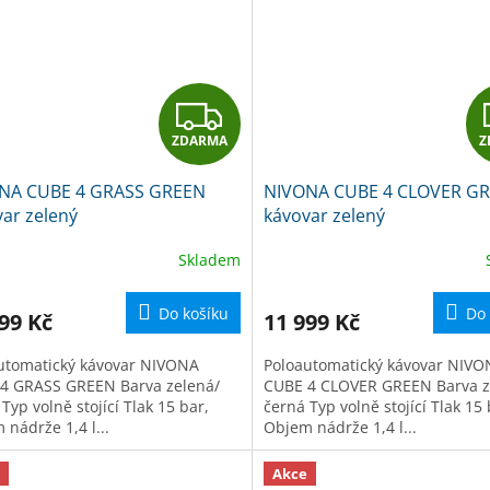
Z
ZDARMA
Z
D
NA CUBE 4 GRASS GREEN
NIVONA CUBE 4 CLOVER G
A
ar zelený
kávovar zelený
R
Skladem
M
Do košíku
Do 
99 Kč
11 999 Kč
A
utomatický kávovar NIVONA
Poloautomatický kávovar NIV
4 GRASS GREEN Barva zelená/
CUBE 4 CLOVER GREEN Barva z
Typ volně stojící Tlak 15 bar,
černá Typ volně stojící Tlak 15 
nádrže 1,4 l...
Objem nádrže 1,4 l...
Akce