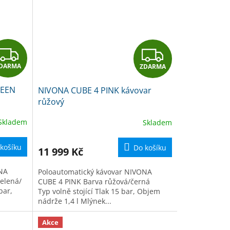
Z
Z
DARMA
ZDARMA
D
D
REEN
NIVONA CUBE 4 PINK kávovar
A
A
růžový
R
R
Skladem
Skladem
M
M
košíku
Do košíku
11 999 Kč
A
A
ONA
Poloautomatický kávovar NIVONA
elená/
CUBE 4 PINK Barva růžová/černá
bar,
Typ volně stojící Tlak 15 bar, Objem
nádrže 1,4 l Mlýnek...
Akce