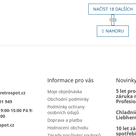
NAČÍST 18 DALŠÍCH
S
1
3
t
O
r
v
NAHORU
á
l
n
á
k
d
o
a
v
c
á
í
n
p
í
r
Informace pro vás
v
Novink
k
5 let pr
y
Moje objednávka
retrospot.cz
záruka n
v
Obchodní podmínky
Profesi
01 949
ý
Podmínky ochrany
p
 9:00-15:00 Pá 9:
Chladni
osobních údajů
i
:00
Liebher
s
Doprava a platba
spot.cz
u
Hodnocení obchodu
10 let z
spotřeb
Zásady používání souborů