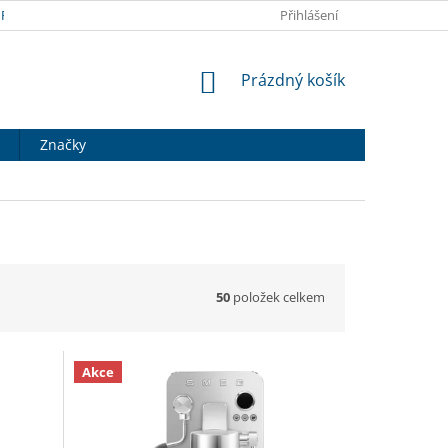
RANY OSOBNÍCH ÚDAJŮ
DOPRAVA A PLATBA
Přihlášení
HODNOCENÍ OB
NÁKUPNÍ
Prázdný košík
KOŠÍK
Značky
50
položek celkem
Akce