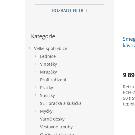
s
o
n
p
d
e
ROZBALIT FILTR
r
u
l
o
k
d
t
Přeskočit
u
ů
Kategorie
kategorie
Smeg
k
kávo
t
Velké spotřebiče
ů
Lednice
Vinotéky
Mrazáky
9 89
Profi zařízení
Retro
Pračky
ECF02
Sušičky
50's 
SET pračka a sušička
teplot
Myčky
Varné desky
Vestavné trouby
Ohřívací zásuvky