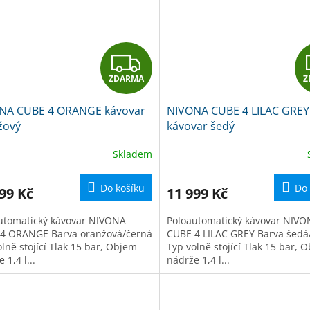
Z
ZDARMA
Z
D
NA CUBE 4 ORANGE kávovar
NIVONA CUBE 4 LILAC GREY
A
žový
kávovar šedý
R
Skladem
M
Do košíku
Do 
99 Kč
11 999 Kč
A
utomatický kávovar NIVONA
Poloautomatický kávovar NIV
4 ORANGE Barva oranžová/černá
CUBE 4 LILAC GREY Barva šedá
lně stojící Tlak 15 bar, Objem
Typ volně stojící Tlak 15 bar, 
 1,4 l...
nádrže 1,4 l...