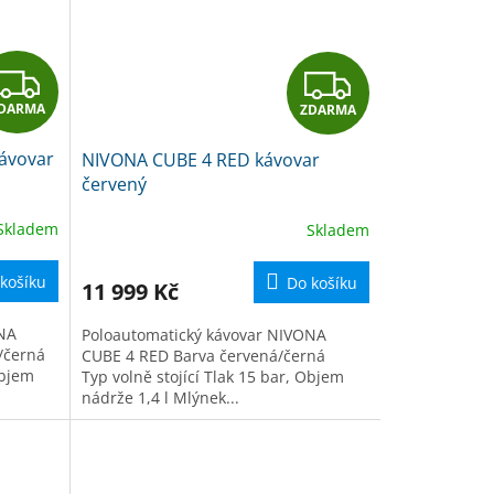
Z
Z
DARMA
ZDARMA
D
D
ávovar
NIVONA CUBE 4 RED kávovar
A
A
červený
R
R
Skladem
Skladem
M
M
košíku
Do košíku
11 999 Kč
A
A
ONA
Poloautomatický kávovar NIVONA
/černá
CUBE 4 RED Barva červená/černá
Objem
Typ volně stojící Tlak 15 bar, Objem
nádrže 1,4 l Mlýnek...