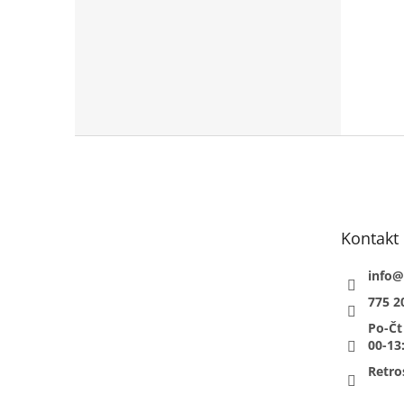
Z
á
p
a
t
Kontakt
í
info
@
775 2
Po-Čt
00-13
Retro