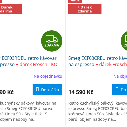
+ Dárek
+ Dárek
zdarma
zdarma
Z
ZDARMA
Z
D
 ECF03RDEU retro kávovar
Smeg ECF03CREU retro káv
A
spresso
+ dárek Frosch EKO
na espresso
+ dárek Frosc
č na kuchyně
Čistič na kuchyně
R
Na objednávku
Na obj
M
Do košíku
Do 
90 Kč
14 590 Kč
A
 kuchyňský pákový kávovar na
Retro kuchyňský pákový kávov
sso Smeg ECF03RDEU barva
espresso Smeg ECF03CREU ba
á Linea 50's Style tlak 15
krémová Linea 50's Style tlak 1
 objem nádoby na...
barů, objem nádoby na...