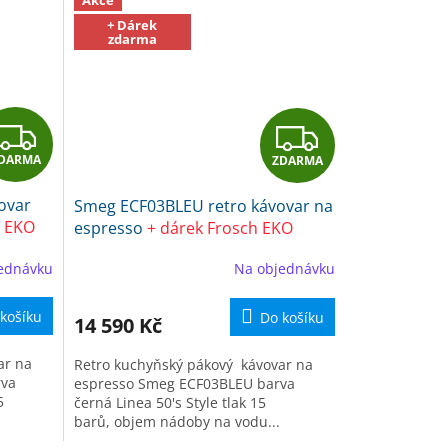
+ Dárek
zdarma
Z
Z
DARMA
ZDARMA
D
D
ovar
Smeg ECF03BLEU retro kávovar na
A
A
h EKO
espresso
+ dárek Frosch EKO
Čistič na kuchyně
R
R
ednávku
Na objednávku
M
M
košíku
Do košíku
14 590 Kč
A
A
ar na
Retro kuchyňský pákový kávovar na
rva
espresso Smeg ECF03BLEU barva
5
černá Linea 50's Style tlak 15
barů, objem nádoby na vodu...