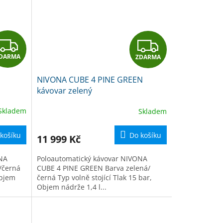
Z
Z
DARMA
ZDARMA
D
D
NIVONA CUBE 4 PINE GREEN
A
A
kávovar zelený
R
R
Skladem
Skladem
M
M
košíku
Do košíku
11 999 Kč
A
A
ONA
Poloautomatický kávovar NIVONA
/černá
CUBE 4 PINE GREEN Barva zelená/
Objem
černá Typ volně stojící Tlak 15 bar,
Objem nádrže 1,4 l...