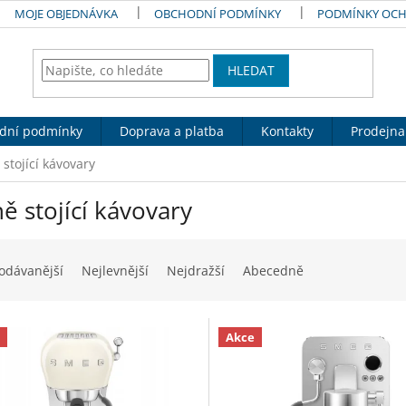
MOJE OBJEDNÁVKA
OBCHODNÍ PODMÍNKY
PODMÍNKY OCH
HLEDAT
dní podmínky
Doprava a platba
Kontakty
Prodejna
 stojící kávovary
ě stojící kávovary
odávanější
Nejlevnější
Nejdražší
Abecedně
Akce