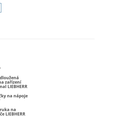
y
odloužená
a zařízení
onal LIEBHERR
čky na nápoje
r
áruka na
iče LIEBHERR