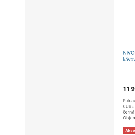
NIVO
kávov
11 9
Poloa
CUBE 
černá 
Objem 
Akce