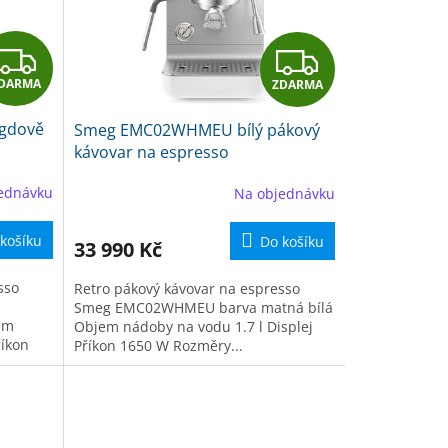
Z
Z
DARMA
ZDARMA
D
D
gdově
Smeg EMC02WHMEU bílý pákový
A
A
kávovar na espresso
R
R
ednávku
Na objednávku
M
M
košíku
Do košíku
33 990 Kč
A
A
sso
Retro pákový kávovar na espresso
Smeg EMC02WHMEU barva matná bílá
em
Objem nádoby na vodu 1.7 l Displej
říkon
Příkon 1650 W Rozměry...