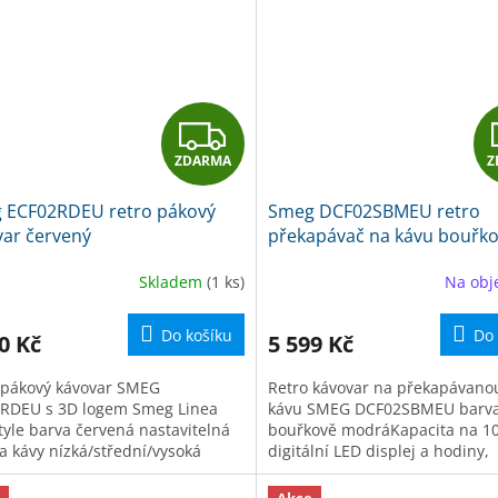
Z
ZDARMA
Z
D
 ECF02RDEU retro pákový
Smeg DCF02SBMEU retro
A
var červený
překapávač na kávu bouřk
modrý
R
Skladem
(1 ks)
Na obj
M
Do košíku
Do 
0 Kč
5 599 Kč
A
 pákový kávovar SMEG
Retro kávovar na překapávano
RDEU s 3D logem Smeg Linea
kávu SMEG DCF02SBMEU barv
Style barva červená nastavitelná
bouřkově modráKapacita na 10
ta kávy nízká/střední/vysoká
digitální LED displej a hodiny,
...
intuitivní...
Akce