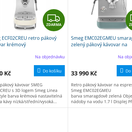
Z
ZDARMA
Z
D
 ECF02CREU retro pákový
Smeg EMC02EGMEU smara
A
var krémový
zelený pákový kávovar na
espresso
R
Na objednávku
Na obj
M
Do košíku
Do 
0 Kč
33 990 Kč
A
 pákový kávovar SMEG
Retro pákový kávovar na espre
CREU s 3D logem Smeg Linea
Smeg EMC02EGMEU
Style barva krémová nastavitelná
barva smaragdově zelená Obj
a kávy nízká/střední/vysoká...
nádoby na vodu 1.7 l Displej P
1650 W...