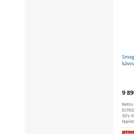
Smeg
kávo
9 89
Retro
ECF02
50's 
teplo
objem
Akce