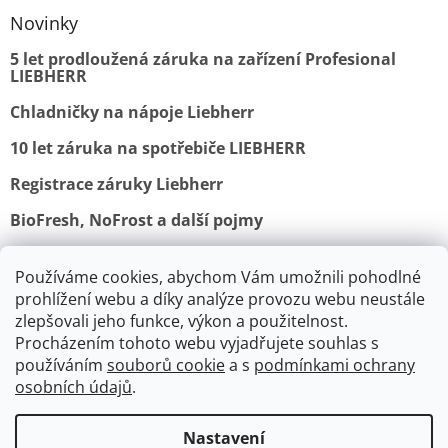
Novinky
5 let prodloužená záruka na zařízení Profesional
LIEBHERR
Chladničky na nápoje Liebherr
10 let záruka na spotřebiče LIEBHERR
Registrace záruky Liebherr
BioFresh, NoFrost a další pojmy
Používáme cookies, abychom Vám umožnili pohodlné
Obchodní podmínky
Vrácení a reklamace
prohlížení webu a díky analýze provozu webu neustále
Ochrana osobních údajů
Doprava a platba
Kontakty
zlepšovali jeho funkce, výkon a použitelnost.
Procházením tohoto webu vyjadřujete souhlas s
používáním
souborů cookie
a s
podmínkami ochrany
osobních údajů
.
V srpnu je výroba a expedice
spotřebičů Lofra a Smeg pozastavena.
Nastavení
Vytvořil Shoptet