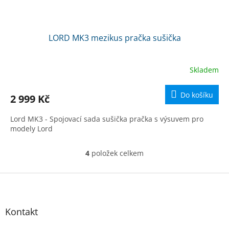
LORD MK3 mezikus pračka sušička
Skladem
Do košíku
2 999 Kč
Lord MK3 - Spojovací sada sušička pračka s výsuvem pro
modely Lord
4
položek celkem
O
v
l
Z
á
á
d
p
a
a
Kontakt
c
t
í