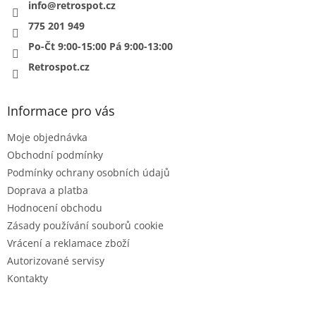
í
info
@
retrospot.cz
p
r
775 201 949
v
Po-Čt 9:00-15:00 Pá 9:00-13:00
k
y
Retrospot.cz
v
ý
p
Informace pro vás
i
s
Moje objednávka
u
Obchodní podmínky
Podmínky ochrany osobních údajů
Doprava a platba
Hodnocení obchodu
Zásady používání souborů cookie
Vrácení a reklamace zboží
Autorizované servisy
Kontakty