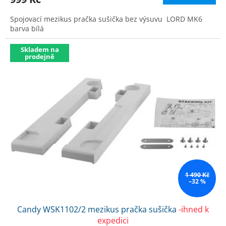
Spojovací mezikus pračka sušička bez výsuvu LORD MK6
barva bílá
Skladem na
prodejně
1 490 Kč
–32 %
Candy WSK1102/2 mezikus pračka sušička
-ihned k
expedici