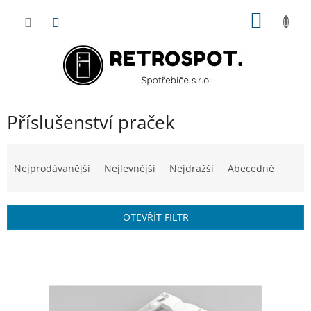
Přejít
NÁKUP
na
obsah
KOŠÍK
Příslušenství praček
Ř
a
Nejprodávanější
Nejlevnější
Nejdražší
Abecedně
z
e
n
OTEVŘÍT FILTR
í
p
V
r
ý
o
p
d
i
u
s