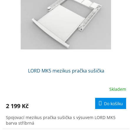
k
p
t
r
ů
o
d
u
k
t
ů
LORD MK5 mezikus pračka sušička
Skladem
Do košíku
2 199 Kč
Spojovací mezikus pračka sušička s výsuvem LORD MK5
barva stříbrná