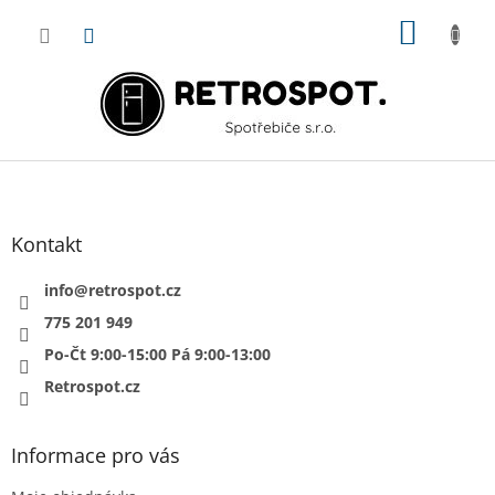
Přejít
NÁKUP
na
obsah
KOŠÍK
Z
á
p
a
Kontakt
t
í
info
@
retrospot.cz
775 201 949
Po-Čt 9:00-15:00 Pá 9:00-13:00
Retrospot.cz
Informace pro vás