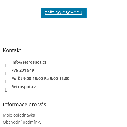
ZPĚT DO OBCHODU
Z
á
p
a
Kontakt
t
í
info
@
retrospot.cz
775 201 949
Po-Čt 9:00-15:00 Pá 9:00-13:00
Retrospot.cz
Informace pro vás
Moje objednávka
Obchodní podmínky