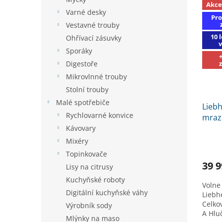
Akce
Varné desky
Pro
Vestavné trouby
10 
Ohřívací zásuvky
Sporáky
Digestoře
Mikrovlnné trouby
Stolní trouby
Malé spotřebiče
Liebh
Rychlovarné konvice
mraz
SLEVA
Kávovary
na k
Mixéry
Topinkovače
39 9
Lisy na citrusy
Kuchyňské roboty
Volne 
Digitální kuchyňské váhy
Liebh
Celko
Výrobník sody
A Hlu
Mlýnky na maso