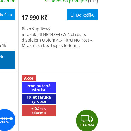
Skladem
Skladem na prodejně
(1 ks)
M
M
košíku
Do košíku
17 990 Kč
A
Beko šuplíkový
mrazák RFNE448E45W NoFrost s
displejem Objem 404 litrů NoFrost -
 246
Mraznička bez boje s ledem...
ódu
Akce
Prodloužená
záruka
10 let záruka
výrobce
+ Dárek
zdarma
Z
5 990 Kč
–18 %
ZDARMA
D