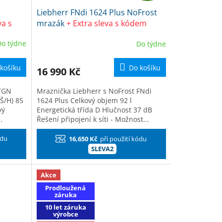
Liebherr FNdi 1624 Plus NoFrost
A
va s
mrazák
+ Extra sleva s kódem
sch
SLEVA2 + dárek Frosch EKO Čistič
R
Do týdne
Do týdne
na kuchyně
M
M
košíku
Do košíku
16 990 Kč
A
 TGN
Mraznička Liebherr s NoFrost FNdi
Š/H) 85
1624 Plus Celkový objem 92 l
vý
Energetická třída D Hlučnost 37 dB
.
Řešení připojení k síti - Možnost...
ódu
16,650 Kč
při použití kódu
SLEVA2
Akce
Prodloužená
záruka
10 let záruka
výrobce