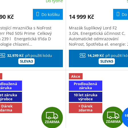
Do týdne
uchyně
M
Do košíku
Do 
90 Kč
14 999 Kč
A
A
stojící mraznička s NoFrost
Mrazák šuplíkový Lord F2
err FNd 505i Prime Celkový
3.GN, Energetická účinnost C,
 239 l Energetická třída D
Automatické odmrazování
logie chlazení...
NoFrost, Spotřeba el. energie:
kWh/rok, Objem celkem:...
32,970 Kč
při použití kódu
14,249 Kč
při použití k
SLEVA3
SLEVA5
Akce
dloužená
Prodloužená
záruka
záruka
let záruka
10 let záruka
výrobce
výrobce
+ Dárek
+ Dárek
zdarma
zdarma
Z
Z
1
ZDARMA
ZDARMA
D
D