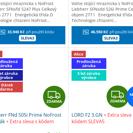
stojící mraznicka s NoFrost
Volne stojící mraznicka s NoFro
err SFNsfd 5247 Plus Celkový
Liebherr SFNsdd 526i Prime Ce
 277 l Energetická třída D
objem 277 l Energetická tříd
ologie chlazení NoFrost...
Technologie chlazení...
33,940 Kč
při použití kódu
46,550 Kč
při použití k
SLEVA3
SLEVA3
Akce
dloužená
Prodloužená
záruka
záruka
let záruka
5 let záruka
výrobce
výrobce
+ Dárek
zdarma
Z
Z
1
ZDARMA
ZDARMA
D
D
err FNd 505i Prime NoFrost
LORD F2 3.GN
+ Extra sleva 
A
A
ák
+ Extra sleva s kódem
kódem SLEVA5
3 + dárek Frosch EKO Čistič
R
R