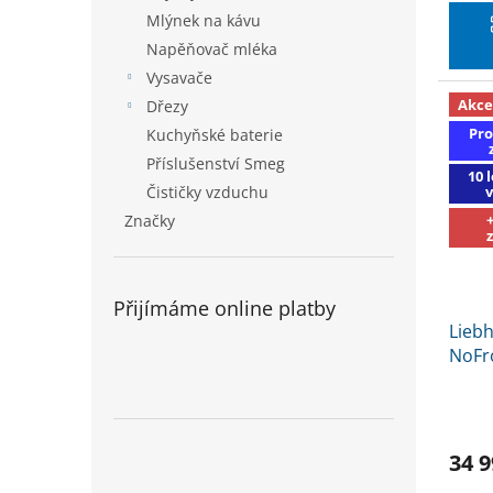
Řešení
Mlýnek na kávu
Napěňovač mléka
Vysavače
Akce
Dřezy
Pro
Kuchyňské baterie
Příslušenství Smeg
10 
Čističky vzduchu
Značky
Přijímáme online platby
Liebh
NoFr
kóde
EKO Č
34 9