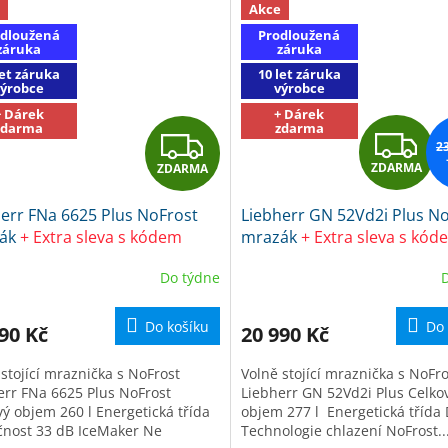
Akce
dloužená
Prodloužená
záruka
záruka
let záruka
10 let záruka
výrobce
výrobce
+ Dárek
+ Dárek
zdarma
zdarma
Z
Z
2
ZDARMA
ZDARMA
D
D
err FNa 6625 Plus NoFrost
Liebherr GN 52Vd2i Plus N
A
A
ák
+ Extra sleva s kódem
mrazák
+ Extra sleva s kód
3 + dárek Frosch EKO Čistič
SLEVA2 + dárek Frosch EKO 
R
R
Do týdne
uchyně
na kuchyně
M
Do košíku
Do 
90 Kč
20 990 Kč
A
A
stojící mraznička s NoFrost
Volně stojící mraznička s NoFro
err FNa 6625 Plus NoFrost
Liebherr GN 52Vd2i Plus Celko
vý objem 260 l Energetická třída
objem 277 l Energetická tříd
čnost 33 dB IceMaker Ne
Technologie chlazení NoFrost..