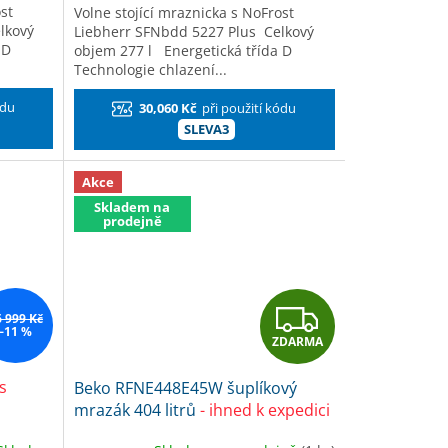
st
Volne stojící mraznicka s NoFrost
lkový
Liebherr SFNbdd 5227 Plus Celkový
a D
objem 277 l Energetická třída D
Technologie chlazení...
ódu
30,060 Kč
při použití kódu
SLEVA3
Akce
Skladem na
prodejně
Z
6 999 Kč
–11 %
ZDARMA
D
s
Beko RFNE448E45W šuplíkový
A
mrazák 404 litrů
- ihned k expedici
R