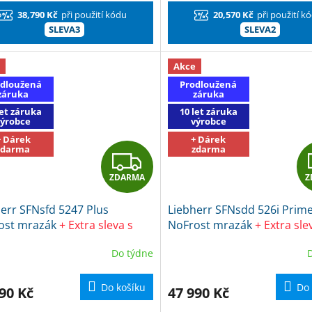
...
38,790 Kč
při použití kódu
20,570 Kč
při použití k
SLEVA3
SLEVA2
Akce
dloužená
Prodloužená
záruka
záruka
let záruka
10 let záruka
výrobce
výrobce
+ Dárek
+ Dárek
zdarma
zdarma
Z
ZDARMA
Z
D
err SFNsfd 5247 Plus
Liebherr SFNsdd 526i Prim
A
ost mrazák
+ Extra sleva s
NoFrost mrazák
+ Extra sle
m SLEVA3 + dárek Frosch
kódem SLEVA3 + dárek Fro
R
Do týdne
istič na kuchyně
EKO Čistič na kuchyně
M
Do košíku
Do 
90 Kč
47 990 Kč
A