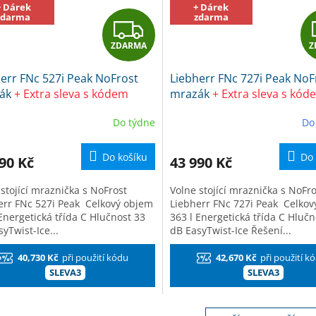
+ Dárek
+ Dárek
zdarma
zdarma
Z
ZDARMA
Z
D
err FNc 527i Peak NoFrost
Liebherr FNc 727i Peak NoF
A
ák
+ Extra sleva s kódem
mrazák
+ Extra sleva s kód
3 + dárek Frosch EKO Čistič
SLEVA3 + dárek Frosch EKO 
R
Do týdne
Do
uchyně
na kuchyně
M
Do košíku
Do 
90 Kč
43 990 Kč
A
stojící mraznička s NoFrost
Volne stojící mraznička s NoFro
err FNc 527i Peak Celkový objem
Liebherr FNc 727i Peak Celko
Energetická třída C Hlučnost 33
363 l Energetická třída C Hlučn
yTwist-Ice...
dB EasyTwist-Ice Řešení...
40,730 Kč
při použití kódu
42,670 Kč
při použití k
SLEVA3
SLEVA3