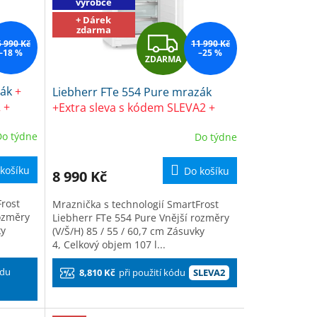
výrobce
+ Dárek
zdarma
Z
5 990 Kč
11 990 Kč
–18 %
–25 %
ZDARMA
D
zák
+
Liebherr FTe 554 Pure mrazák
A
 +
+Extra sleva s kódem SLEVA2 +
dárek Frosch EKO Čistič na
R
Do týdne
Do týdne
kuchyně
M
M
košíku
Do košíku
8 990 Kč
A
Frost
Mraznička s technologií SmartFrost
rozměry
Liebherr FTe 554 Pure Vnější rozměry
ky
(V/Š/H) 85 / 55 / 60,7 cm Zásuvky
4, Celkový objem 107 l...
ódu
8,810 Kč
při použití kódu
SLEVA2