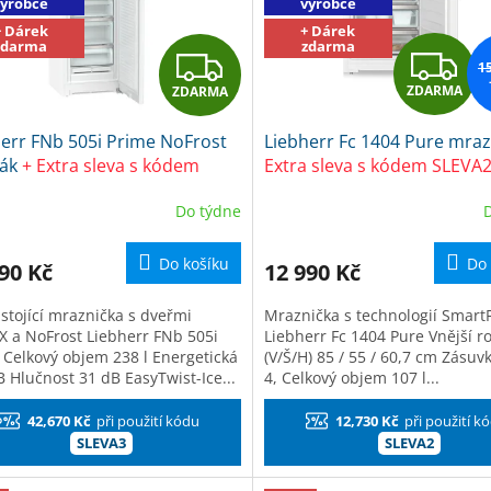
výrobce
výrobce
+ Dárek
+ Dárek
zdarma
zdarma
Z
Z
1
ZDARMA
ZDARMA
D
D
err FNb 505i Prime NoFrost
Liebherr Fc 1404 Pure mra
A
A
ák
+ Extra sleva s kódem
Extra sleva s kódem SLEVA2
3 + dárek Frosch EKO Čistič
dárek Frosch EKO Čistič na
R
R
Do týdne
uchyně
kuchyně
M
Do košíku
Do 
90 Kč
12 990 Kč
A
A
 stojící mraznička s dveřmi
Mraznička s technologií Smart
X a NoFrost Liebherr FNb 505i
Liebherr Fc 1404 Pure Vnější 
 Celkový objem 238 l Energetická
(V/Š/H) 85 / 55 / 60,7 cm Zásuv
B Hlučnost 31 dB EasyTwist-Ice...
4, Celkový objem 107 l...
42,670 Kč
při použití kódu
12,730 Kč
při použití k
SLEVA3
SLEVA2