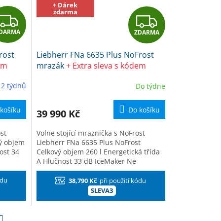
+ Dárek
zdarma
Z
Z
DARMA
ZDARMA
D
D
rost
Liebherr FNa 6635 Plus NoFrost
A
A
em
mrazák
+ Extra sleva s kódem
Čistič
SLEVA3 + dárek Frosch EKO Čistič
R
R
 2 týdnů
Do týdne
na kuchyně
M
M
košíku
Do košíku
39 990 Kč
A
A
st
Volne stojící mraznička s NoFrost
vý objem
Liebherr FNa 6635 Plus NoFrost
ost 34
Celkový objem 260 l Energetická třída
A Hlučnost 33 dB IceMaker Ne
Řešení...
ódu
38,790 Kč
při použití kódu
SLEVA3