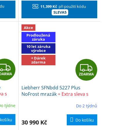
ódu
11,399 Kč
při použití kódu
SLEVA5
Akce
Prodloužená
záruka
10 let záruka
výrobce
+ Dárek
zdarma
Z
Z
DARMA
ZDARMA
D
D
e
Liebherr SFNbdd 5227 Plus
A
A
va s
NoFrost mrazák
+ Extra sleva s
sch
kódem SLEVA3 + dárek Frosch EKO
R
R
Do týdne
Do 2 týdnů
Čistič na kuchyně
M
M
košíku
Do košíku
30 990 Kč
A
A