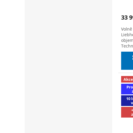
na k
33 9
Volně 
Liebh
objem
Techno
Akce
Pro
10 