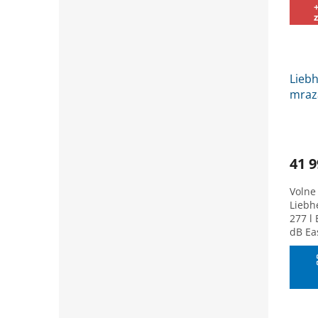
Liebh
mraz
SLEVA
na k
41 9
Volne 
Liebh
277 l 
dB Eas