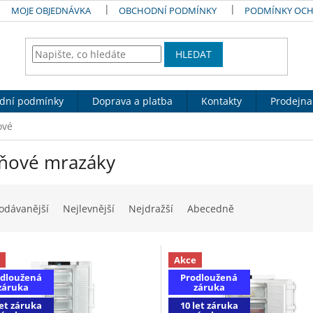
MOJE OBJEDNÁVKA
OBCHODNÍ PODMÍNKY
PODMÍNKY OCH
HLEDAT
dní podmínky
Doprava a platba
Kontakty
Prodejna
ové
íňové mrazáky
odávanější
Nejlevnější
Nejdražší
Abecedně
Akce
dloužená
Prodloužená
záruka
záruka
let záruka
10 let záruka