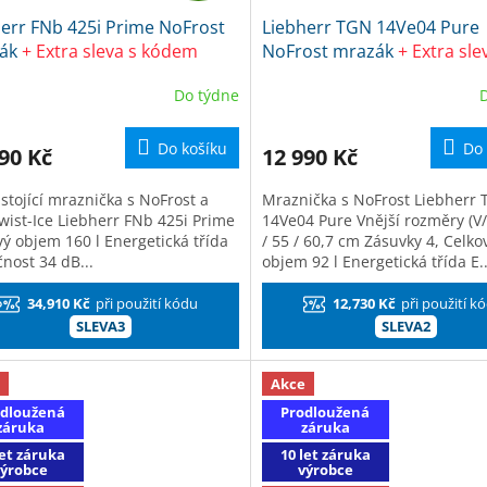
err FNb 425i Prime NoFrost
Liebherr TGN 14Ve04 Pure
A
A
ák
+ Extra sleva s kódem
NoFrost mrazák
+ Extra sle
3 + dárek Frosch EKO Čistič
kódem SLEVA2 + dárek Fro
R
R
Do týdne
uchyně
EKO Čistič na kuchyně
M
Do košíku
Do 
90 Kč
12 990 Kč
A
A
stojící mraznička s NoFrost a
Mraznička s NoFrost Liebherr
wist-Ice Liebherr FNb 425i Prime
14Ve04 Pure Vnější rozměry (V/
vý objem 160 l Energetická třída
/ 55 / 60,7 cm Zásuvky 4, Celko
nost 34 dB...
objem 92 l Energetická třída E..
34,910 Kč
při použití kódu
12,730 Kč
při použití k
SLEVA3
SLEVA2
Akce
dloužená
Prodloužená
záruka
záruka
let záruka
10 let záruka
výrobce
výrobce