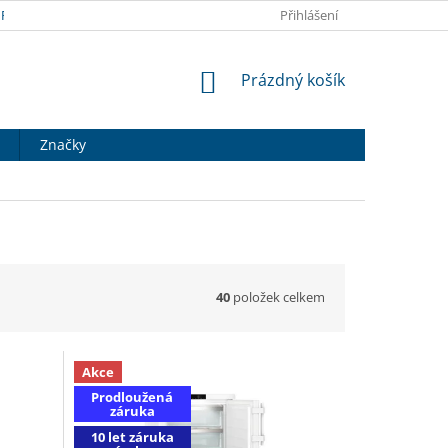
RANY OSOBNÍCH ÚDAJŮ
DOPRAVA A PLATBA
Přihlášení
HODNOCENÍ OB
NÁKUPNÍ
Prázdný košík
KOŠÍK
Značky
40
položek celkem
Akce
Prodloužená
záruka
10 let záruka