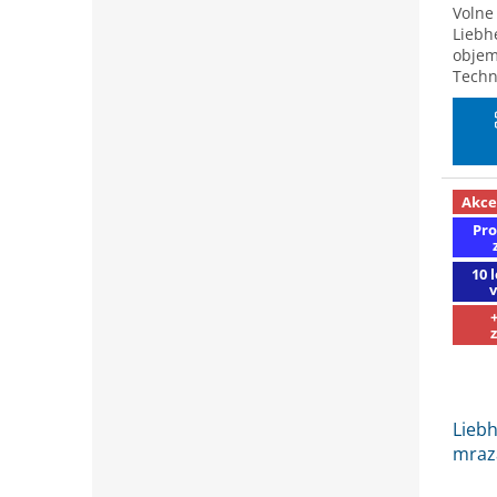
Volne 
Liebh
objem
Techn
Akce
Pro
10 
Liebh
mraz
SLEVA