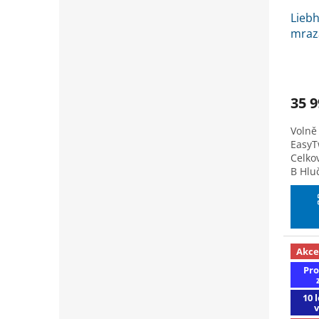
Liebh
mraz
SLEVA
na k
35 9
Volně 
EasyT
Celko
B Hluč
Akce
Pro
10 