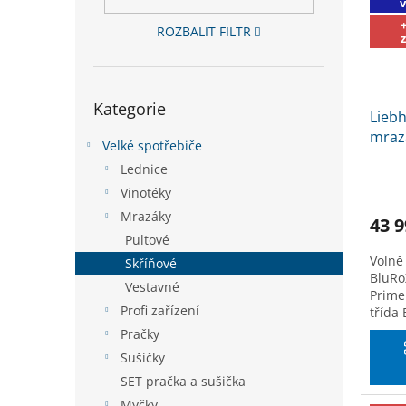
s
o
n
p
d
e
ROZBALIT FILTR
r
u
l
o
k
d
t
Přeskočit
u
ů
Kategorie
kategorie
Liebh
k
mraz
t
Velké spotřebiče
SLEVA
ů
Lednice
na k
Vinotéky
Mrazáky
43 9
Pultové
Volně
Skříňové
BluRo
Vestavné
Prime
Profi zařízení
třída 
Pračky
Sušičky
SET pračka a sušička
Myčky