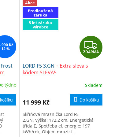
Akce
Prodloužená
záruka
5 let záruka
výrobce
Z
3 990 Kč
–12 %
ZDARMA
D
oFrost
LORD F5 3.GN
+ Extra sleva s
A
em
kódem SLEVA5
Čistič
R
Do týdne
Skladem
M
M
košíku
Do košíku
11 999 Kč
A
st
Skříňová mraznička Lord F5
vý
2.GN, Výška: 172,2 cm, Energetická
a D
třída E, Spotřeba el. energie: 197
.
kWh/rok, Objem mrazící...