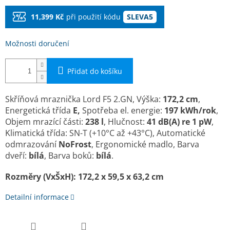
11,399 Kč
při použití kódu
SLEVA5
Možnosti doručení
Přidat do košíku
Skříňová mraznička Lord F5 2.GN,
Výška:
172,2 cm
,
Energetická třída
E,
Spotřeba el. energie:
197 kWh/rok
,
Objem mrazící části:
238 l
, Hlučnost:
41 dB(A) re 1 pW
,
Klimatická třída: SN-T (+10°C až +43°C), Automatické
odmrazování
NoFrost
, Ergonomické madlo, Barva
dveří:
bílá
, Barva boků:
bílá
.
Rozměry (VxŠxH): 172,2 x 59,5 x 63,2 cm
Detailní informace