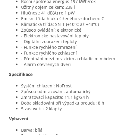
Roční spotřeba energie: 197 kWh/rok
Užitný objem celkem: 238 l
Hlučnost: 41 dB(A) re 1 pW
Emisní třída hluku šířeného vzduchem: C
Klimatická třída: SN-T (+10°C až +43°C)
Způsob ovládání: elektronické
- Elektronické nastavování teploty
- Digitální zobrazení teploty
- Funkce rychlého zmrazení
- Funkce rychlého zchlazení
- Přepínání mezi mrazicím a chladicím módem
- Alarm otevřených dveří
Specifikace
Systém chlazení: NoFrost
Způsob odmrazování: automatický
Zmrazovací kapacita: 11,1 kg/24 h
Doba skladování při výpadku proudu: 8 h
5 zásuvek + 2 klapky
Vybavení
Barva: bílá