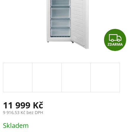
Z
ZDARMA
D
A
R
M
A
11 999 Kč
9 916,53 Kč bez DPH
Měrná
Skladem
cena: