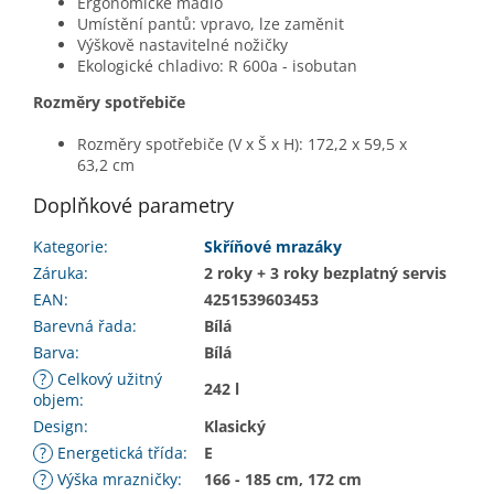
Ergonomické madlo
Umístění pantů: vpravo, lze zaměnit
Výškově nastavitelné nožičky
Ekologické chladivo: R 600a - isobutan
Rozměry spotřebiče
Rozměry spotřebiče (V x Š x H): 172,2 x 59,5 x
63,2 cm
Doplňkové parametry
Kategorie
:
Skříňové mrazáky
Záruka
:
2 roky + 3 roky bezplatný servis
EAN
:
4251539603453
Barevná řada
:
Bílá
Barva
:
Bílá
?
Celkový užitný
242 l
objem
:
Design
:
Klasický
?
Energetická třída
:
E
?
Výška mrazničky
:
166 - 185 cm, 172 cm