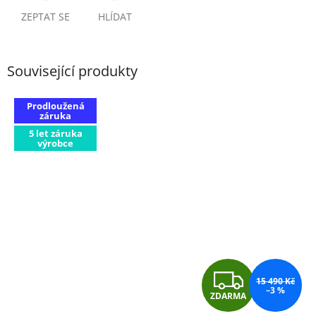
ZEPTAT SE
HLÍDAT
Související produkty
Prodloužená
záruka
5 let záruka
výrobce
Z
15 490 Kč
–3 %
ZDARMA
D