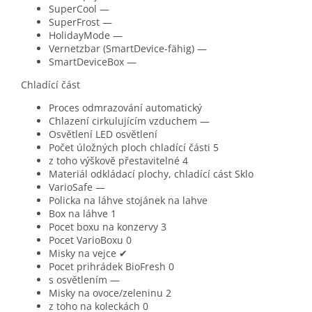
SuperCool
—
SuperFrost
—
HolidayMode
—
Vernetzbar (SmartDevice-fähig)
—
SmartDeviceBox
—
Chladící část
Proces odmrazování
automatický
Chlazení cirkulujícím vzduchem
—
Osvětlení
LED osvětlení
Počet úložných ploch chladící části
5
z toho výškově přestavitelné
4
Materiál odkládací plochy, chladící cást
Sklo
VarioSafe
—
Policka na láhve
stojánek na lahve
Box na láhve
1
Pocet boxu na konzervy
3
Pocet VarioBoxu
0
Misky na vejce
✔
Pocet prihrádek BioFresh
0
s osvětlením
—
Misky na ovoce/zeleninu
2
z toho na koleckách
0