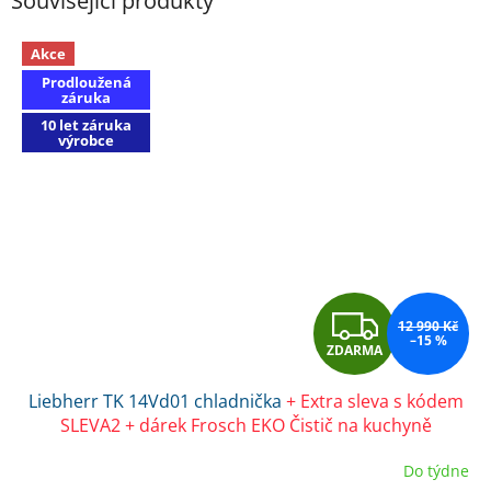
Související produkty
Akce
Prodloužená
záruka
10 let záruka
výrobce
Z
12 990 Kč
–15 %
ZDARMA
D
Liebherr TK 14Vd01 chladnička
+ Extra sleva s kódem
A
SLEVA2 + dárek Frosch EKO Čistič na kuchyně
R
Do týdne