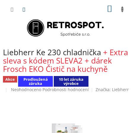
Přejít
NÁKUP
na
obsah
KOŠÍK
Liebherr Ke 230 chladnička
+ Extra
sleva s kódem SLEVA2 + dárek
Frosch EKO Čistič na kuchyně
Akce
Prodloužená
10 let záruka
záruka
výrobce
Průměrné
Neohodnoceno
Podrobnosti hodnocení
Značka:
Liebherr
hodnocení
produktu
je
0,0
z
5
hvězdiček.