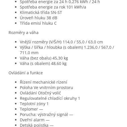
Spotřeba energie za 24 h
0,276 kWh / 24 h
Spotřeba energie za rok
101 kWh/a
Klimatická třída
SN-ST
Úroveň hluku
38 dB
Třída emisí hluku
C
Rozměry a váha
Vnější rozměry (V/Š/H)
114,0 / 55,0 / 63,0 cm
Výška / šířka / hloubka (s obalem)
1.236,0 / 567,0 /
711,0 mm
Váha (bez obalu)
45,30 kg
Váha (s obalem)
48,60 kg
Ovládání a funkce
Řízení
mechanické rízení
Poloha
Ve vnitrním prostoru
Ovládání
Otočný volič
Regulovatelné chladící okruhy
1
Teplotní zóny
1
Teplomer
—
Porucha: výstražný signál
—
Dveřní alarm
—
Detská pojistka
—