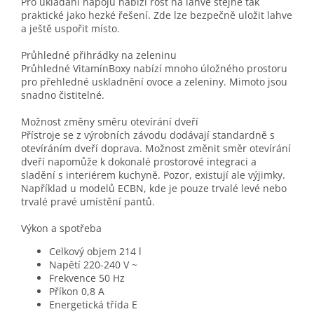
Pro ukládání nápojů nabízí rošt na láhve stejně tak
praktické jako hezké řešení. Zde lze bezpečně uložit lahve
a ještě uspořit místo.
Průhledné přihrádky na zeleninu
Průhledné VitamínBoxy nabízí mnoho úložného prostoru
pro přehledné uskladnění ovoce a zeleniny. Mimoto jsou
snadno čistitelné.
Možnost změny směru otevírání dveří
Přístroje se z výrobních závodu dodávají standardně s
otevíráním dveří doprava. Možnost změnit směr otevírání
dveří napomůže k dokonalé prostorové integraci a
sladění s interiérem kuchyně. Pozor, existují ale výjimky.
Například u modelů ECBN, kde je pouze trvalé levé nebo
trvalé pravé umístění pantů.
Výkon a spotřeba
Celkový objem
214 l
Napětí
220-240 V ~
Frekvence
50 Hz
Příkon
0,8 A
Energetická třída
E