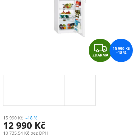
Z
15 990 Kč
–18 %
ZDARMA
D
A
R
M
A
15 990 Kč
–18 %
12 990 Kč
10 735,54 Kč bez DPH