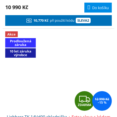
M
10 990 Kč
Do košíku
A
10,770 Kč
při použití kódu
SLEVA2
Akce
Prodloužená
záruka
10 let záruka
výrobce
Z
12 990 Kč
–15 %
ZDARMA
D
Liebherr TK 14Vd00 chladnička
+ Extra sleva s kódem