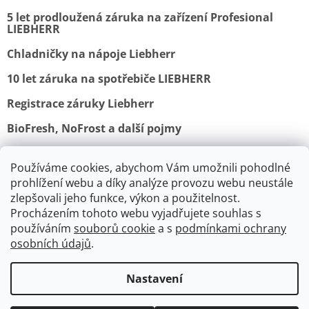
5 let prodloužená záruka na zařízení Profesional
LIEBHERR
Chladničky na nápoje Liebherr
10 let záruka na spotřebiče LIEBHERR
Registrace záruky Liebherr
BioFresh, NoFrost a další pojmy
Používáme cookies, abychom Vám umožnili pohodlné
Obchodní podmínky
Vrácení a reklamace
prohlížení webu a díky analýze provozu webu neustále
Ochrana osobních údajů
Doprava a platba
Kontakty
zlepšovali jeho funkce, výkon a použitelnost.
Procházením tohoto webu vyjadřujete souhlas s
používáním
souborů cookie
a s
podmínkami ochrany
osobních údajů
.
V srpnu je výroba a expedice
spotřebičů Lofra a Smeg pozastavena.
Nastavení
Vytvořil Shoptet
Probíhá celozávodní dovolená těchto
výrobců. Expedice objednávek začínají