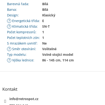
Barevná řada
:
Bílá
Barva
:
Bílá
Design
:
Klasický
?
Energetická třída
:
E
?
Klimatická třída
:
SN-T
Počet kompresorů
:
1
Počet teplotních zón
:
1
S mrazákem uvnitř
:
Ne
?
Směr otevírání
:
Volitelné
Typ modelu
:
Volně stojící model
?
Výška lednice
:
86 - 145 cm, 114 cm
Z
á
p
a
Kontakt
t
í
info
@
retrospot.cz