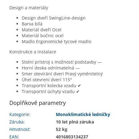
Design a materiály
Design dveří
SwingLine-design
Barva
bílá
Materiál dveří
Ocel
Materiál bočnic
ocel
Madlo
Ergonomické tycové madlo
Konstrukce a instalace
Stolní prístroj s možností podstavby
—
Horní deska odnímatelná
—
Smer otevírání dverí
Pravý vyměnitelný
Úhel otevrení dverí
115°
Transportní kolecka vzadu
✔
Transportní úchyty vzadu
✔
Doplňkové parametry
Kategorie
:
Monoklimatické ledničky
Záruka
:
10 let plná záruka
Hmotnost
:
52 kg
EAN
:
4016803134237