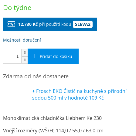
Měrná
Do týdne
cena:
12,730 Kč
při použití kódu
SLEVA2
Možnosti doručení
Přidat do košíku
Zdarma od nás dostanete
+ Frosch EKO Čistič na kuchyně s přírodní
sodou 500 ml
v hodnotě 109 Kč
Monoklimatická chladnička Liebherr Ke 230
Vnější rozměry (V/Š/H) 114,0 / 55,0 / 63,0 cm