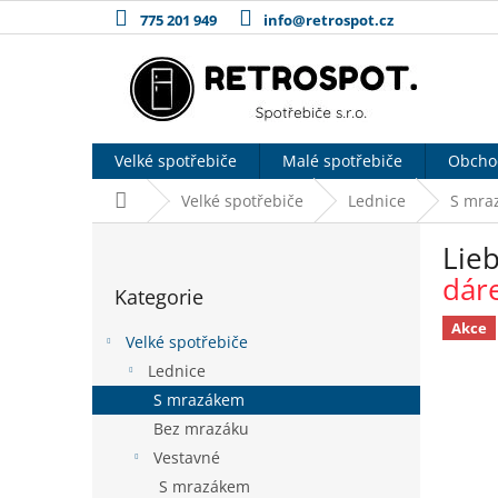
Přejít
775 201 949
info@retrospot.cz
na
obsah
Velké spotřebiče
Malé spotřebiče
Obcho
Domů
Velké spotřebiče
Lednice
S mra
P
Lie
o
Přeskočit
s
dár
Kategorie
kategorie
t
r
Akce
Velké spotřebiče
a
Lednice
n
S mrazákem
n
í
Bez mrazáku
p
Vestavné
a
S mrazákem