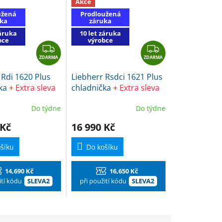
Akce
užená
Prodloužená
ka
záruka
záruka
10 let záruka
bce
výrobce
Z
Z
ZDARMA
D
ZDARMA
D
A
A
 Rdi 1620 Plus
Liebherr Rsdci 1621 Plus
R
R
čka
+ Extra sleva
chladnička
+ Extra sleva
M
M
 SLEVA2 + dárek
s kódem SLEVA2 + dárek
A
A
Do týdne
Do týdne
KO Čistič na
Frosch EKO Čistič na
kuchyně
 Kč
16 990 Kč
šíku
Do košíku
14,690 Kč
16,650 Kč
ití kódu
SLEVA2
při použití kódu
SLEVA2