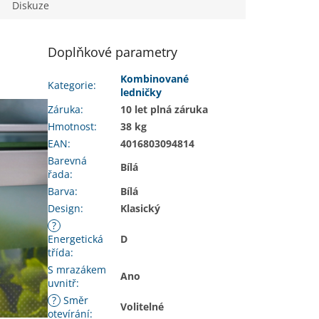
Diskuze
Doplňkové parametry
Kombinované
Kategorie
:
ledničky
Záruka
:
10 let plná záruka
Hmotnost
:
38 kg
EAN
:
4016803094814
Barevná
Bílá
řada
:
Barva
:
Bílá
Design
:
Klasický
?
Energetická
D
třída
:
S mrazákem
Ano
uvnitř
:
?
Směr
Volitelné
otevírání
: