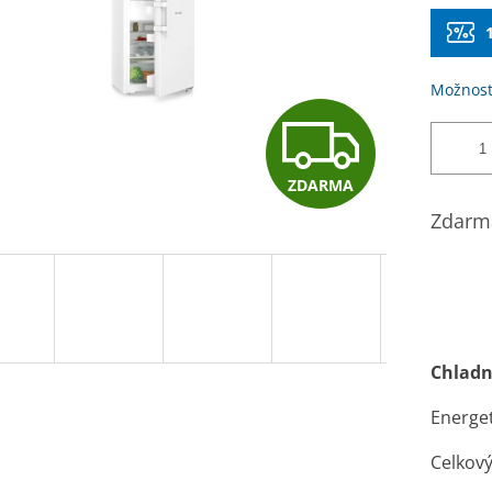
Možnost
Z
ZDARMA
D
Zdarma
A
R
Chladn
Energet
M
Celkový