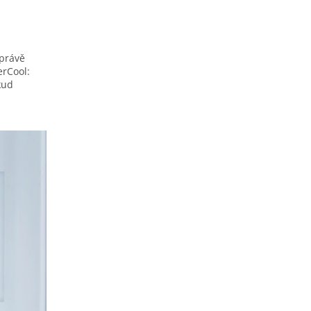
 právě
erCool:
kud