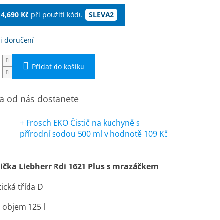
14,690 Kč
při použití kódu
SLEVA2
i doručení
Přidat do košíku
 od nás dostanete
+ Frosch EKO Čistič na kuchyně s
přírodní sodou 500 ml
v hodnotě 109 Kč
ička Liebherr Rdi 1621 Plus s mrazáčkem
ická třída D
 objem 125 l