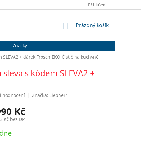
RANY OSOBNÍCH ÚDAJŮ
DOPRAVA A PLATBA
Přihlášení
HODNOCENÍ OB
NÁKUPNÍ
Prázdný košík
KOŠÍK
Značky
em SLEVA2 + dárek Frosch EKO Čistič na kuchyně
a sleva s kódem SLEVA2 +
i hodnocení
Značka:
Liebherr
990 Kč
43 Kč bez DPH
ýdne