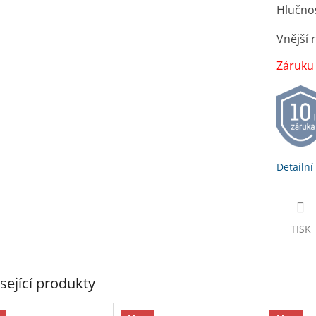
A
Hlučno
Vnější 
Záruku 
Detailní
TISK
sející produkty