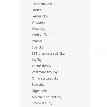
n
Bez mrazáku
e
Retro
l
Americké
Vinotéky
Mrazáky
Profi zařízení
Pračky
Sušičky
SET pračka a sušička
Myčky
Varné desky
Vestavné trouby
Ohřívací zásuvky
Sporáky
Digestoře
Mikrovlnné trouby
Stolní trouby