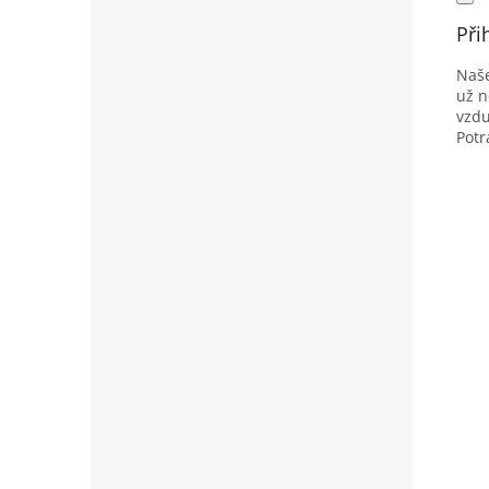
Při
Naše
už n
vzdu
Potr