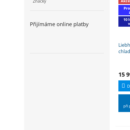
Akce
Značky
Pro
10 
Přijímáme online platby
Liebh
chla
s kó
Frosc
kuch
15 9
D
při