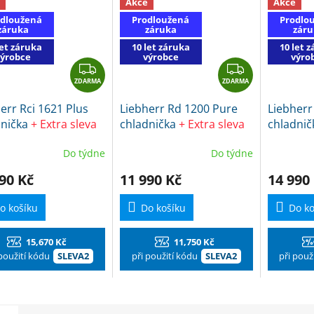
Akce
Akce
dloužená
Prodloužená
Prodlo
záruka
záruka
záru
let záruka
10 let záruka
10 let 
výrobce
výrobce
výro
Z
Z
ZDARMA
D
ZDARMA
D
A
A
err Rci 1621 Plus
Liebherr Rd 1200 Pure
Liebherr
R
R
dnička
+ Extra sleva
chladnička
+ Extra sleva
chladni
M
M
dem SLEVA2 + dárek
s kódem SLEVA2 + dárek
s kódem
A
A
Do týdne
Do týdne
h EKO Čistič na
Frosch EKO Čistič na
Frosch E
yně
kuchyně
kuchyně
90 Kč
11 990 Kč
14 990
o košíku
Do košíku
Do ko
15,670 Kč
11,750 Kč
 použití kódu
SLEVA2
při použití kódu
SLEVA2
při použ