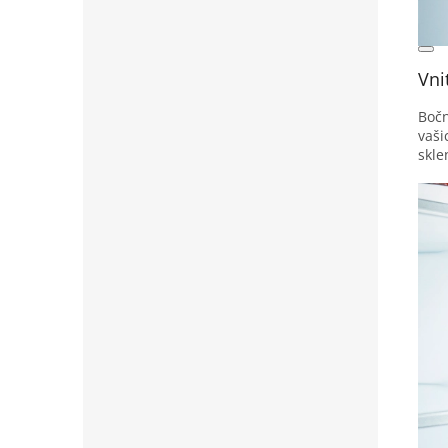
Vni
Bočn
vaši
skle