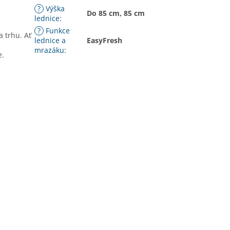
?
Výška
Do 85 cm, 85 cm
lednice
:
?
Funkce
 trhu. Ať
lednice a
EasyFresh
mrazáku
:
e.