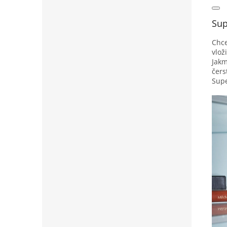
Sup
Chce
vlož
Jakm
čers
Supe