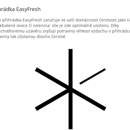
hrádka EasyFresh
 přihrádka EasyFresh zaručuje ve vaší domácnosti čerstvost jako na
ebalené ovoce či zelenina: vše je zde optimálně uloženo. Díky
chotěsnému uzávěru zvyšují potraviny vlhkost vzduchu v přihrádc
aviny tak zůstanou dlouho čerstvé.