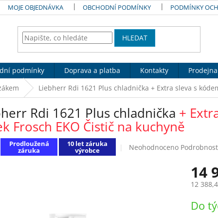
MOJE OBJEDNÁVKA
OBCHODNÍ PODMÍNKY
PODMÍNKY OCH
HLEDAT
dní podmínky
Doprava a platba
Kontakty
Prodejna
zákem
Liebherr Rdi 1621 Plus chladnička
+ Extra sleva s kód
bherr Rdi 1621 Plus chladnička
+ Extr
ek Frosch EKO Čistič na kuchyně
Prodloužená
10 let záruka
Průměrné
Neohodnoceno
Podrobnost
záruka
výrobce
hodnocení
produktu
14 
je
0,0
12 388,
z
Měrná
5
Do t
cena:
hvězdiček.