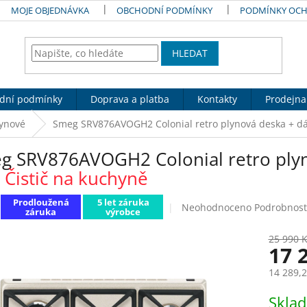
MOJE OBJEDNÁVKA
OBCHODNÍ PODMÍNKY
PODMÍNKY OCH
HLEDAT
dní podmínky
Doprava a platba
Kontakty
Prodejna
lynové
Smeg SRV876AVOGH2 Colonial retro plynová deska
+ d
g SRV876AVOGH2 Colonial retro ply
 Čistič na kuchyně
Prodloužená
5 let záruka
Průměrné
Neohodnoceno
Podrobnost
záruka
výrobce
hodnocení
produktu
25 990 
je
17 
0,0
z
14 289,
5
Měrná
hvězdiček.
Skla
cena: