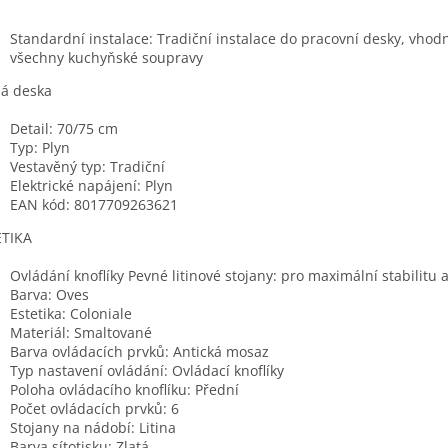
Standardní instalace: Tradiční instalace do pracovní desky, vhod
všechny kuchyňské soupravy
á deska
Detail: 70/75 cm
Typ: Plyn
Vestavěný typ: Tradiční
Elektrické napájení: Plyn
EAN kód: 8017709263621
ETIKA
Ovládání knoflíky Pevné litinové stojany: pro maximální stabilitu 
Barva: Oves
Estetika: Coloniale
Materiál: Smaltované
Barva ovládacích prvků: Antická mosaz
Typ nastavení ovládání: Ovládací knoflíky
Poloha ovládacího knoflíku: Přední
Počet ovládacích prvků: 6
Stojany na nádobí: Litina
Barva sítotisku: Zlatá