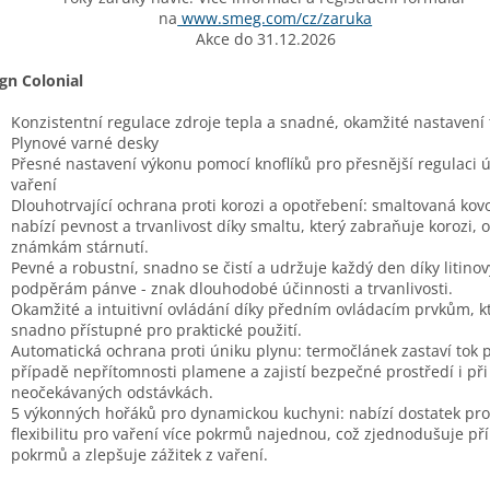
na
www.smeg.com/cz/zaruka
Akce do 31.12.2026
gn Colonial
Konzistentní regulace zdroje tepla a snadné, okamžité nastavení 
Plynové varné desky
Přesné nastavení výkonu pomocí knoflíků pro přesnější regulaci 
vaření
Dlouhotrvající ochrana proti korozi a opotřebení: smaltovaná kov
nabízí pevnost a trvanlivost díky smaltu, který zabraňuje korozi, o
známkám stárnutí.
Pevné a robustní, snadno se čistí a udržuje každý den díky litino
podpěrám pánve - znak dlouhodobé účinnosti a trvanlivosti.
Okamžité a intuitivní ovládání díky předním ovládacím prvkům, k
snadno přístupné pro praktické použití.
Automatická ochrana proti úniku plynu: termočlánek zastaví tok 
případě nepřítomnosti plamene a zajistí bezpečné prostředí i při
neočekávaných odstávkách.
5 výkonných hořáků pro dynamickou kuchyni: nabízí dostatek pro
flexibilitu pro vaření více pokrmů najednou, což zjednodušuje př
pokrmů a zlepšuje zážitek z vaření.