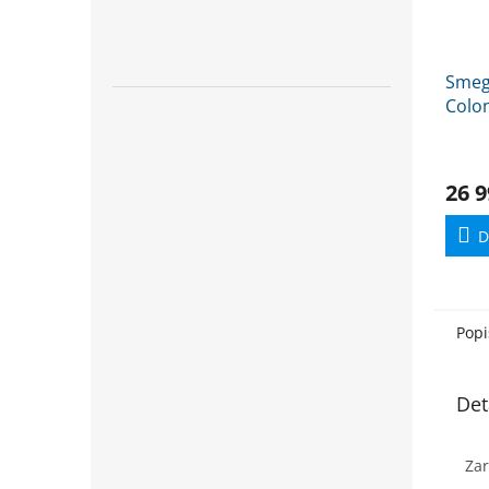
Smeg
Colon
trou
26 9
D
Popi
Det
Zar