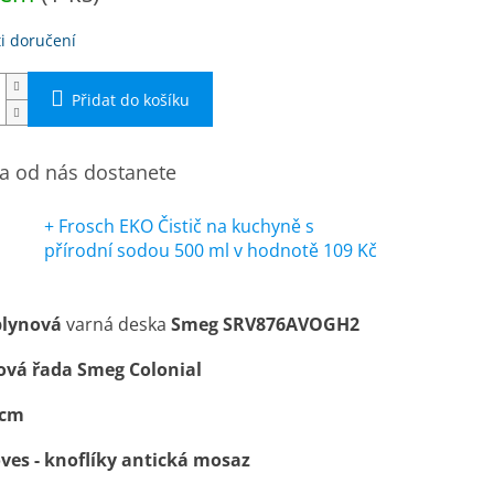
i doručení
Přidat do košíku
 od nás dostanete
+ Frosch EKO Čistič na kuchyně s
přírodní sodou 500 ml
v hodnotě 109 Kč
plynová
varná deska
Smeg
SRV876AVOGH2
ová řada Smeg Colonial
 cm
ves - knoflíky antická mosaz