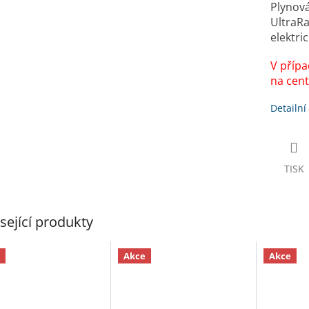
A
Plynová
UltraRa
elektri
V přípa
na cent
Detailní
TISK
sející produkty
Akce
Akce