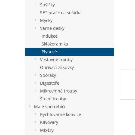
n
Sušičky
e
SET pračka a sušička
l
Myčky
Varné desky
Indukce
Sklokeramika
Plynové
Vestavné trouby
Ohřívací zásuvky
Sporáky
Digestoře
Mikrovlnné trouby
Stolní trouby
Malé spotřebiče
Rychlovarné konvice
Kávovary
Mixéry