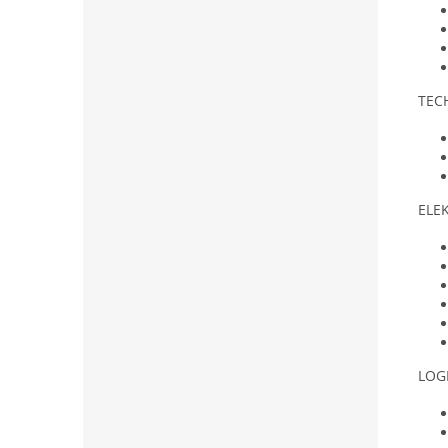
TEC
ELEK
LOG