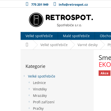
Přejít
775 201 949
info@retrospot.cz
na
obsah
Velké spotřebiče
Malé spotřebiče
Obcho
Domů
Velké spotřebiče
Varné desky
P
P
Sme
o
Přeskočit
s
EKO
Kategorie
kategorie
t
r
Akce
Velké spotřebiče
a
Lednice
n
Vinotéky
n
í
Mrazáky
p
Profi zařízení
a
Pračky