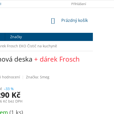
RANY OSOBNÍCH ÚDAJŮ
DOPRAVA A PLATBA
Přihlášení
HODNOCENÍ OB
NÁKUPNÍ
Prázdný košík
KOŠÍK
Značky
árek Frosch EKO Čistič na kuchyně
nová deska
+ dárek Frosch
i hodnocení
Značka:
Smeg
Kč
–33 %
290 Kč
26 Kč bez DPH
dem
(1 ks)