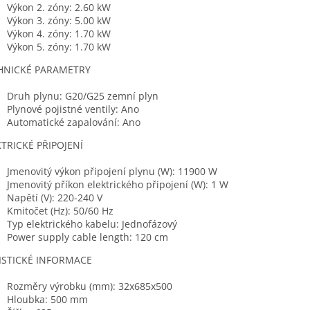
Výkon 2. zóny: 2.60 kW
Výkon 3. zóny: 5.00 kW
Výkon 4. zóny: 1.70 kW
Výkon 5. zóny: 1.70 kW
HNICKÉ PARAMETRY
Druh plynu: G20/G25 zemní plyn
Plynové pojistné ventily: Ano
Automatické zapalování: Ano
TRICKÉ PŘIPOJENÍ
Jmenovitý výkon připojení plynu (W): 11900 W
Jmenovitý příkon elektrického připojení (W): 1 W
Napětí (V): 220-240 V
Kmitočet (Hz): 50/60 Hz
Typ elektrického kabelu: Jednofázový
Power supply cable length: 120 cm
ISTICKÉ INFORMACE
Rozměry výrobku (mm): 32x685x500
Hloubka: 500 mm