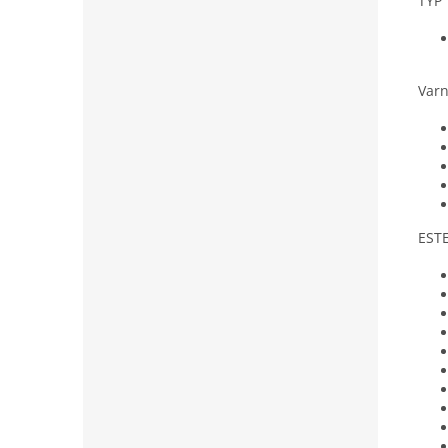
TYP
Varn
EST