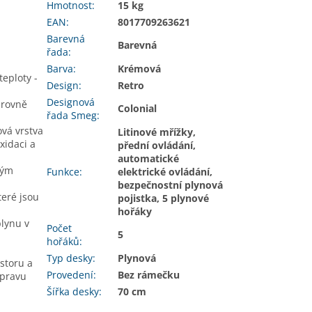
Hmotnost
:
15 kg
EAN
:
8017709263621
Barevná
Barevná
řada
:
Barva
:
Krémová
teploty -
Design
:
Retro
Designová
úrovně
Colonial
řada Smeg
:
ová vrstva
Litinové mřížky,
xidaci a
přední ovládání,
automatické
vým
Funkce
:
elektrické ovládání,
bezpečnostní plynová
teré jsou
pojistka, 5 plynové
hořáky
plynu v
Počet
5
hořáků
:
Typ desky
:
Plynová
storu a
Provedení
:
Bez rámečku
ípravu
Šířka desky
:
70 cm