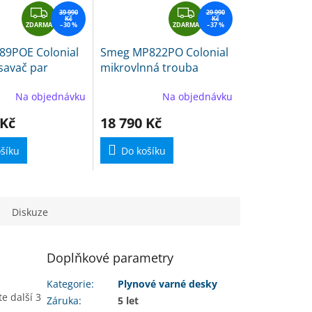
Z
Z
39 990
29 990
Kč
Kč
ZDARMA
D
–30 %
ZDARMA
D
–37 %
A
A
89POE Colonial
Smeg MP822PO Colonial
R
R
savač par
mikrovlnná trouba
M
M
A
A
Na objednávku
Na objednávku
 Kč
18 790 Kč
šíku
Do košíku
Diskuze
Doplňkové parametry
Kategorie
:
Plynové varné desky
e další 3
Záruka
:
5 let