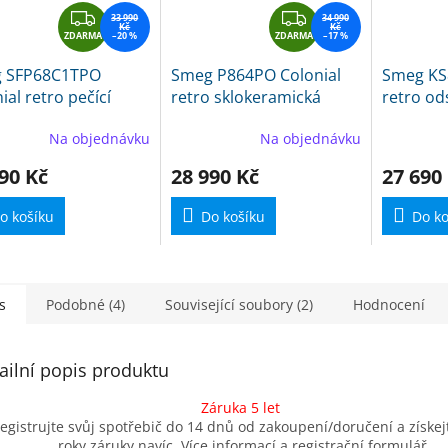
Z
Z
33 990
34 990
Kč
Kč
ZDARMA
D
–20 %
ZDARMA
D
–17 %
A
A
 SFP68C1TPO
Smeg P864PO Colonial
Smeg KS
R
R
ial retro pečící
retro sklokeramická
retro od
M
M
ba krémová
deska
krémový
A
A
Na objednávku
Na objednávku
90 Kč
28 990 Kč
27 690
o košíku
Do košíku
Do ko
s
Podobné (4)
Související soubory (2)
Hodnocení
ailní popis produktu
Záruka 5 let
egistrujte svůj spotřebič do 14 dnů od zakoupení/doručení a získejt
roky záruky navíc. Více informací a registrační formulář