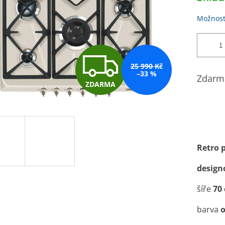
Možnost
Z
25 990 Kč
–33 %
Zdarma
ZDARMA
D
A
Retro 
R
design
šíře
70
M
barva
o