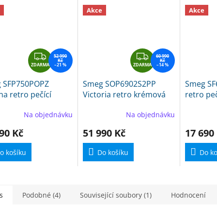
Akce
Akce
Z
Z
52 990
60 990
Kč
Kč
ZDARMA
D
–21 %
ZDARMA
D
–14 %
A
A
 SFP750POPZ
Smeg SOP6902S2PP
Smeg SF
R
R
na retro pečící
Victoria retro krémová
retro peč
M
M
ba krémová
pečící trouba
A
A
Na objednávku
Na objednávku
90 Kč
51 990 Kč
17 690
o košíku
Do košíku
Do ko
s
Podobné (4)
Související soubory (1)
Hodnocení