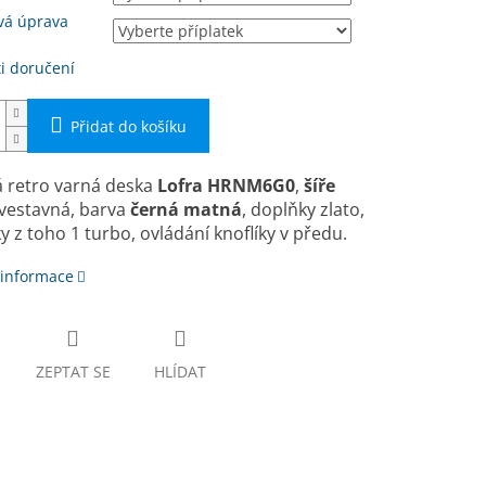
vá úprava
i doručení
Přidat do košíku
 retro varná deska
Lofra HRNM6G0
,
ší­ře
 vestavná, barva
černá matná
, doplňky zlato,
y z toho 1 turbo, ovládání knoflíky v předu.
 informace
ZEPTAT SE
HLÍDAT