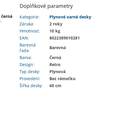
Doplňkové parametry
a
černá
Kategorie
:
Plynové varné desky
.
Záruka
:
2 roky
Hmotnost
:
10 kg
EAN
:
8022389010281
Barevná
Barevná
řada
:
Barva
:
Černá
Design
:
Retro
Typ desky
:
Plynová
Provedení
:
Bez rámečku
Šířka desky
:
60 cm