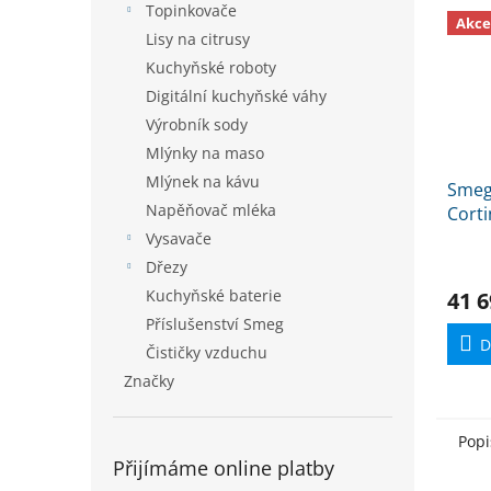
Topinkovače
Akce
Lisy na citrusy
Kuchyňské roboty
Digitální kuchyňské váhy
Výrobník sody
Mlýnky na maso
Mlýnek na kávu
Smeg
Napěňovač mléka
Corti
trou
Vysavače
Dřezy
Kuchyňské baterie
41 6
Příslušenství Smeg
D
Čističky vzduchu
Značky
Popi
Přijímáme online platby