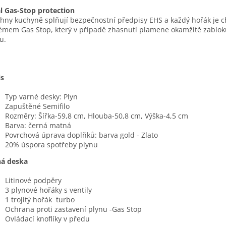
l Gas-Stop protection
hny kuchyně splňují bezpečnostní předpisy EHS a každý hořák je 
émem Gas Stop, který v případě zhasnutí plamene okamžitě zablok
u.
is
Typ varné desky: Plyn
Zapuštěné Semifilo
Rozměry: Šířka-59,8
cm, Hlouba
-50,8
cm, Výška-4,5 cm
Barva: černá matná
Povrchová úprava doplňků: barva gold - Zlato
20% úspora spotřeby plynu
ná deska
Litinové podpěry
3 plynové hořáky s ventily
1 trojitý hořák turbo
Ochrana proti zastavení plynu -Gas Stop
Ovládací knoflíky v předu