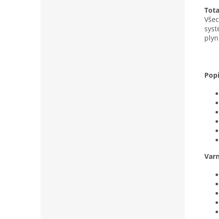
Tota
Všec
syst
plyn
Pop
Var