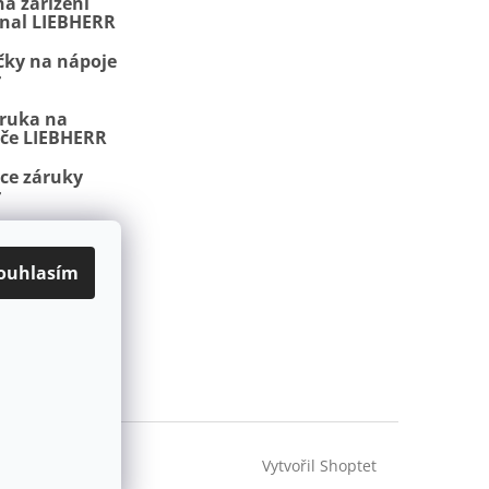
a zařízení
onal LIEBHERR
čky na nápoje
r
áruka na
iče LIEBHERR
ace záruky
r
, NoFrost a
ojmy
ouhlasím
latba
Kontakty
Vytvořil Shoptet