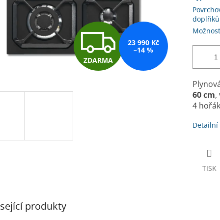
Povrcho
doplňků
Z
Možnost
23 990 Kč
–14 %
ZDARMA
D
Plynová
60 cm
,
A
4 hořák
Detailní
R
M
TISK
A
sející produkty