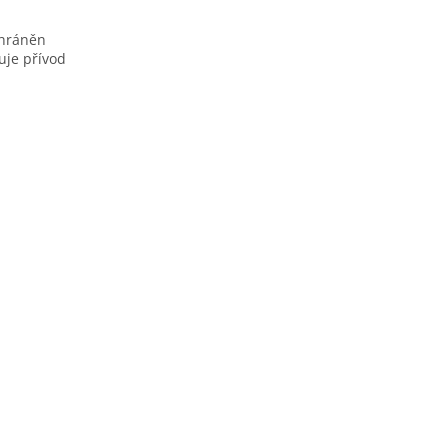
chráněn
uje přívod