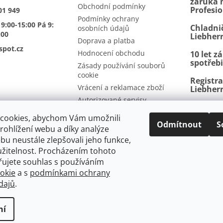
záruka n
Obchodní podmínky
Profesi
01 949
Podmínky ochrany
 9:00-15:00 Pá 9:
Chladni
osobních údajů
:00
Liebher
Doprava a platba
spot.cz
Hodnocení obchodu
10 let z
spotřeb
Zásady používání souborů
cookie
Registr
Vrácení a reklamace zboží
Liebher
Autorizované servisy
BioFresh
Kontakty
další p
cookies, abychom Vám umožnili
Odmítnout
S
ohlížení webu a díky analýze
u neustále zlepšovali jeho funkce,
užitelnost. Procházením tohoto
mínky
Vrácení a reklamace
Ochrana osobních údajů
Doprava a p
řujete souhlas s používáním
a
okie
a s
podmínkami ochrany
dajů
.
ek
ní
zena.