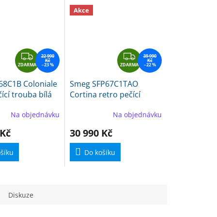
Akce
Z
Z
22 990
39 990
Kč
Kč
ZDARMA
D
–23 %
ZDARMA
D
–22 %
A
A
68C1B Coloniale
Smeg SFP67C1TAO
R
R
ící trouba bílá
Cortina retro pečící
M
M
trouba antracit
A
A
Na objednávku
Na objednávku
 Kč
30 990 Kč
šíku
Do košíku
Diskuze