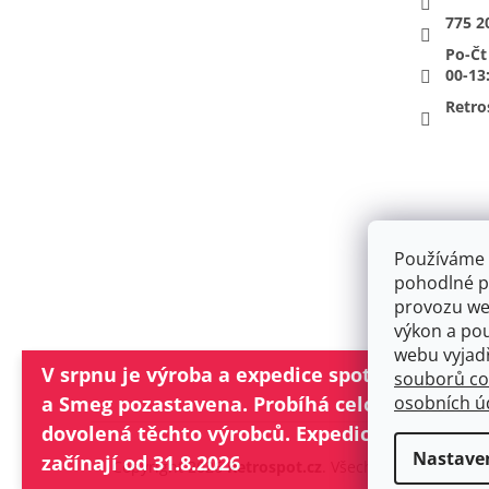
775 2
Po-Čt
00-13
Retro
Používáme 
pohodlné pr
provozu web
výkon a po
Obchodní pod
webu vyjad
V srpnu je výroba a expedice spotřebičů Lofr
souborů co
osobních ú
a Smeg pozastavena. Probíhá celozávodní
dovolená těchto výrobců. Expedice objednáv
Nastave
začínají od 31.8.2026
Copyright 2026
Retrospot.cz
. Všechna práva vyhra