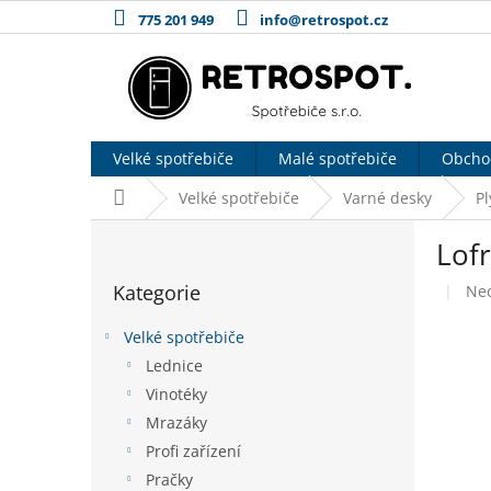
Přejít
775 201 949
info@retrospot.cz
na
obsah
Velké spotřebiče
Malé spotřebiče
Obcho
Domů
Velké spotřebiče
Varné desky
P
P
Lof
o
Přeskočit
s
Kategorie
Pr
Ne
kategorie
t
hod
r
pro
Velké spotřebiče
a
je
Lednice
n
0,0
Vinotéky
z
n
5
í
Mrazáky
hvě
p
Profi zařízení
a
Pračky