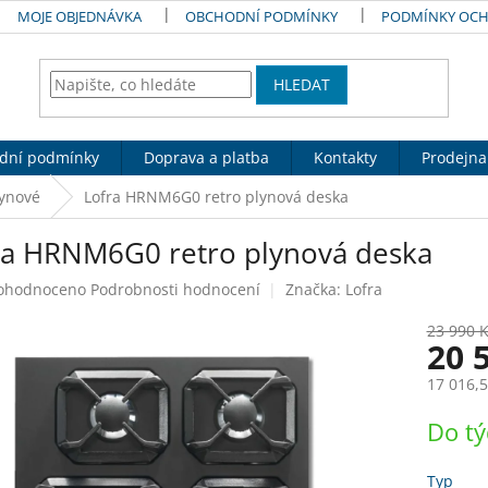
MOJE OBJEDNÁVKA
OBCHODNÍ PODMÍNKY
PODMÍNKY OCH
HLEDAT
dní podmínky
Doprava a platba
Kontakty
Prodejna
lynové
Lofra HRNM6G0 retro plynová deska
ra HRNM6G0 retro plynová deska
ůměrné
ohodnoceno
Podrobnosti hodnocení
Značka:
Lofra
nocení
duktu
23 990 
20 
17 016,5
Měrná
Do t
zdiček.
cena:
Typ