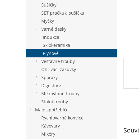
n
Sušičky
e
SET pračka a sušička
l
Myčky
Varné desky
Indukce
Sklokeramika
Plynové
Vestavné trouby
Ohřívací zásuvky
Sporáky
Digestoře
Mikrovlnné trouby
Stolní trouby
Malé spotřebiče
Rychlovarné konvice
Kávovary
Souvi
Mixéry