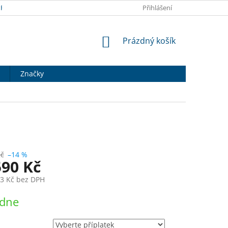
RANY OSOBNÍCH ÚDAJŮ
DOPRAVA A PLATBA
Přihlášení
HODNOCENÍ OB
NÁKUPNÍ
Prázdný košík
KOŠÍK
Značky
Kč
–14 %
590 Kč
3 Kč
bez DPH
ýdne