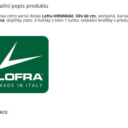
ailní popis produktu
ová retro varná deska
Lofra HRNM6G0
,
ší­ře 60 cm
, vestavná, barv
ná
, doplňky zlato, 4 hořáky z toho 1 turbo, ovládání knoflíky v předu
KCE
: