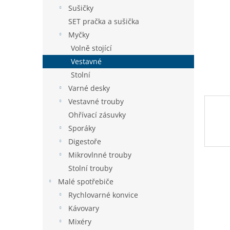
n
Sušičky
e
SET pračka a sušička
l
Myčky
Volně stojící
Vestavné
Stolní
Varné desky
Vestavné trouby
Ohřívací zásuvky
Sporáky
Digestoře
Mikrovlnné trouby
Stolní trouby
Malé spotřebiče
Rychlovarné konvice
Kávovary
Mixéry