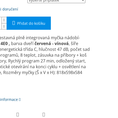
i doručení
Přidat do košíku
estavná plně integrovaná myčka nádobí­
4E0 ,
barva dveří
červená - vínová
, ší­ře
energetická třída C, hlučnost 47 dB, počet sad
programů, 8 teplot, zásuvka na příbory + koš
ory, Rychlý program 27 min, odložený start,
ické otevírání na konci cyklu + osvětlení na
, Rozměry myčky (Š x V x H): 818x598x584
 informace