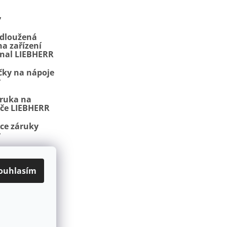
y
odloužená
a zařízení
onal LIEBHERR
čky na nápoje
r
áruka na
iče LIEBHERR
ace záruky
r
, NoFrost a
ojmy
ouhlasím
latba
Kontakty