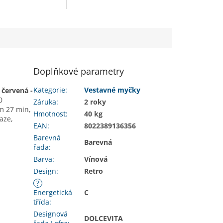
Doplňkové parametry
Kategorie
:
Vestavné myčky
í
červená -
0
Záruka
:
2 roky
am 27 min,
Hmotnost
:
40 kg
aze,
EAN
:
8022389136356
Barevná
Barevná
řada
:
Barva
:
Vínová
Design
:
Retro
?
Energetická
C
třída
:
Designová
DOLCEVITA