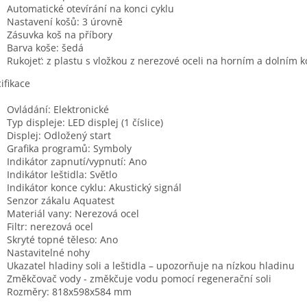
Automatické otevírání na konci cyklu
Nastavení košů: 3 úrovně
Zásuvka koš na příbory
Barva koše: šedá
Rukojeť: z plastu s vložkou z nerezové oceli na horním a dolním k
ifikace
Ovládání: Elektronické
Typ displeje: LED displej (1 číslice)
Displej: Odložený start
Grafika programů: Symboly
Indikátor zapnutí/vypnutí: Ano
Indikátor leštidla: Světlo
Indikátor konce cyklu: Akustický signál
Senzor zákalu Aquatest
Materiál vany: Nerezová ocel
Filtr: nerezová ocel
Skryté topné těleso: Ano
Nastavitelné nohy
Ukazatel hladiny soli a leštidla – upozorňuje na nízkou hladinu
Změkčovač vody - změkčuje vodu pomocí regenerační soli
Rozměry: 818x598x584 mm