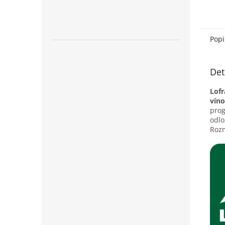
Popi
Det
Lofr
vín
prog
odlo
Rozm