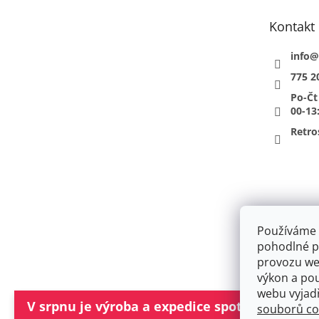
t
Kontakt
í
info
@
775 2
Po-Čt
00-13
Retro
Používáme 
pohodlné pr
provozu web
výkon a po
Obchodní pod
webu vyjad
V srpnu je výroba a expedice spotřebičů Lofr
souborů co