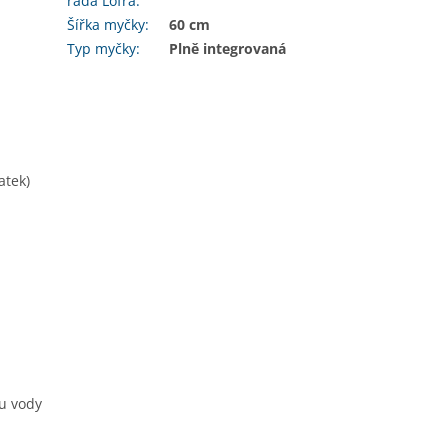
řada Lofra
:
Šířka myčky
:
60 cm
Typ myčky
:
Plně integrovaná
atek)
u vody