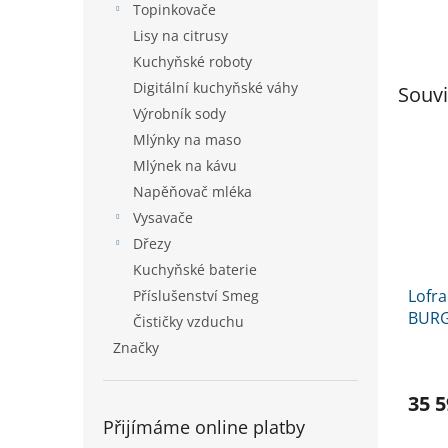
Topinkovače
Lisy na citrusy
Kuchyňské roboty
Digitální kuchyňské váhy
Souvi
Výrobník sody
Mlýnky na maso
Mlýnek na kávu
Napěňovač mléka
Vysavače
Dřezy
Kuchyňské baterie
Lofr
Příslušenství Smeg
BUR
Čističky vzduchu
Značky
35 5
Přijímáme online platby