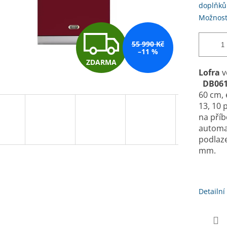
doplňků
Možnost
Z
55 990 Kč
–11 %
ZDARMA
D
Lofra
v
DB061
60 cm, 
A
13, 10 
na příb
automat
R
podlaze
mm.
M
Detailní
A