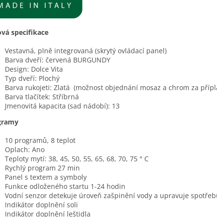
ová specifikace
Vestavná, plně integrovaná (skrytý ovládací panel)
Barva dveří: červená BURGUNDY
Design: Dolce Vita
Typ dveří: Plochý
Barva rukojeti: Zlatá
(možnost objednání mosaz a chrom za přípl
Barva tlačítek: Stříbrná
Jmenovitá kapacita (sad nádobí): 13
gramy
10 programů, 8 teplot
Oplach: Ano
Teploty mytí: 38, 45, 50, 55, 65, 68, 70, 75 ° C
Rychlý program 27 min
Panel s textem a symboly
Funkce odloženého startu 1-24 hodin
Vodní senzor detekuje úroveň zašpinění vody a upravuje spotřeb
Indikátor doplnění soli
Indikátor doplnění leštidla