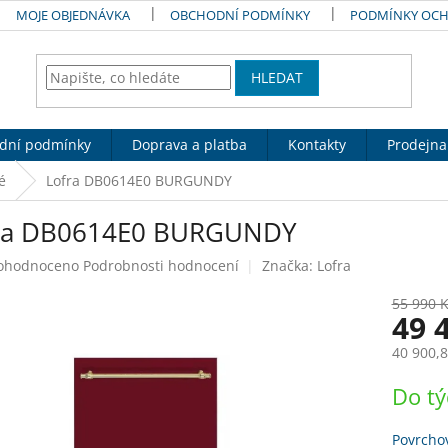
MOJE OBJEDNÁVKA
OBCHODNÍ PODMÍNKY
PODMÍNKY OCH
HLEDAT
dní podmínky
Doprava a platba
Kontakty
Prodejna
é
Lofra DB0614E0 BURGUNDY
ra DB0614E0 BURGUNDY
ůměrné
ohodnoceno
Podrobnosti hodnocení
Značka:
Lofra
nocení
duktu
55 990 
49 
40 900,8
Měrná
Do t
zdiček.
cena:
Povrcho