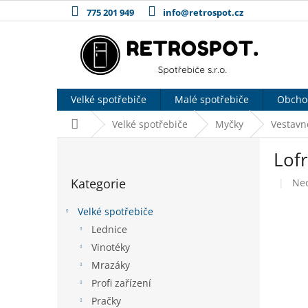
Přejít
775 201 949
info@retrospot.cz
na
obsah
Velké spotřebiče
Malé spotřebiče
Obcho
Domů
Velké spotřebiče
Myčky
Vestavn
P
Lof
o
Přeskočit
s
Kategorie
Pr
Ne
kategorie
t
hod
r
pro
Velké spotřebiče
a
je
Lednice
n
0,0
Vinotéky
z
n
5
í
Mrazáky
hvě
p
Profi zařízení
a
Pračky