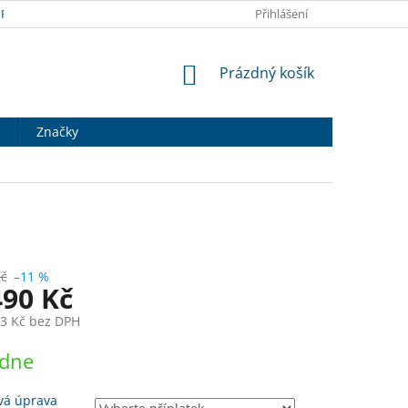
RANY OSOBNÍCH ÚDAJŮ
DOPRAVA A PLATBA
Přihlášení
HODNOCENÍ OB
NÁKUPNÍ
Prázdný košík
KOŠÍK
Značky
Kč
–11 %
490 Kč
3 Kč
bez DPH
ýdne
vá úprava