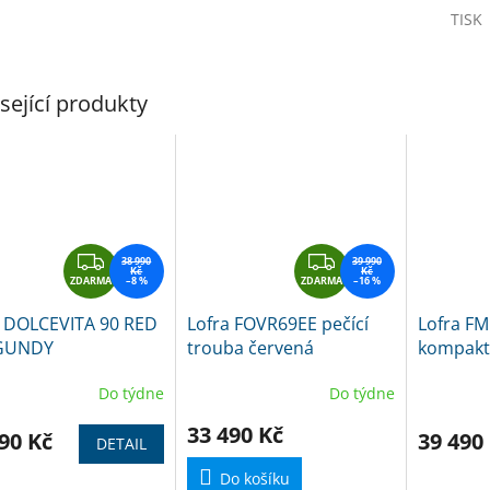
TISK
sející produkty
Z
Z
38 990
39 990
Kč
Kč
ZDARMA
D
–8 %
ZDARMA
D
–16 %
A
A
a DOLCEVITA 90 RED
Lofra FOVR69EE pečící
Lofra F
R
R
GUNDY
trouba červená
kompakt
M
M
BURGU
A
A
Do týdne
Do týdne
33 490 Kč
90 Kč
39 490
DETAIL
Do košíku