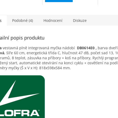
s
Podobné (4)
Hodnocení
Diskuze
ailní popis produktu
a
vestavná plně integrovaná myčka nádobí­
DB0614E0 ,
barva dveř
ová
, ší­ře 60 cm, energetická třída C, hlučnost 47 dB, počet sad 13, 1
ramů, 8 teplot, zásuvka na příbory + koš na příbory, Rychlý progr
žený start, automatické otevírání na konci cyklu + osvětlení na podl
ěry myčky (Š x V x H): 818x598x584 mm.