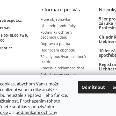
Informace pro vás
Novink
5 let pr
Moje objednávka
retrospot.cz
záruka n
Obchodní podmínky
Profesi
01 949
Podmínky ochrany
 9:00-15:00 Pá 9:
Chladni
osobních údajů
:00
Liebher
Doprava a platba
spot.cz
Hodnocení obchodu
10 let z
spotřeb
Zásady používání souborů
cookie
Registr
Vrácení a reklamace zboží
Liebher
Autorizované servisy
BioFresh
Kontakty
další p
cookies, abychom Vám umožnili
Odmítnout
S
ohlížení webu a díky analýze
u neustále zlepšovali jeho funkce,
užitelnost. Procházením tohoto
mínky
Vrácení a reklamace
Ochrana osobních údajů
Doprava a p
řujete souhlas s používáním
a
okie
a s
podmínkami ochrany