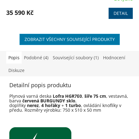
M
35 590 Kč
DETAIL
A
ZOBRAZIT VŠECHNY SOUVISEJÍCÍ PRODUKTY
Popis
Podobné (4)
Související soubory (1)
Hodnocení
Diskuze
Detailní popis produktu
Plynová varná deska
Lofra HGR7E0
,
ší­ře 75 cm
, vestavná,
barva
červená BURGUNDY sklo
,
doplňky
nerez
,
4 hořáky
+
1 turbo
, ovládání knoflíky v
předu. Rozměry výrobku: 750 x 510 x 50 mm