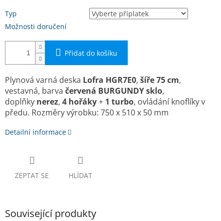
Typ
Možnosti doručení
Přidat do košíku
Plynová varná deska
Lofra HGR7E0
,
ší­ře 75 cm
,
vestavná, barva
červená BURGUNDY sklo
,
doplňky
nerez
,
4 hořáky
+
1 turbo
, ovládání knoflíky v
předu. Rozměry výrobku: 750 x 510 x 50 mm
Detailní informace
ZEPTAT SE
HLÍDAT
Související produkty