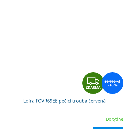
Z
39 990 Kč
–16 %
ZDARMA
D
Lofra FOVR69EE pečící trouba červená
A
R
Do týdne