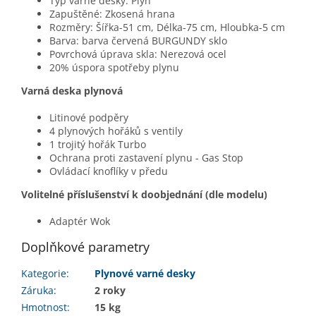
Typ varné desky: Plyn
Zapuštěné: Zkosená hrana
Rozměry: Šířka-51 cm, Délka-75 cm, Hloubka-5 cm
Barva: barva červená BURGUNDY sklo
Povrchová úprava skla: Nerezová ocel
20% úspora spotřeby plynu
Varná deska plynová
Litinové podpěry
4 plynových hořáků s ventily
1 trojitý hořák Turbo
Ochrana proti zastavení plynu - Gas Stop
Ovládací knoflíky v předu
Volitelné příslušenství k doobjednání (dle modelu)
Adaptér Wok
Doplňkové parametry
Kategorie
:
Plynové varné desky
Záruka
:
2 roky
Hmotnost
:
15 kg