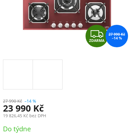
Z
27 990 Kč
–14 %
ZDARMA
D
A
R
M
A
27 990 Kč
–14 %
23 990 Kč
19 826,45 Kč
bez DPH
Měrná
Do týdne
cena: