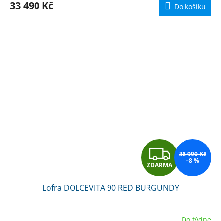
M
33 490 Kč
Do košíku
A
Z
38 990 Kč
–8 %
ZDARMA
D
Lofra DOLCEVITA 90 RED BURGUNDY
A
R
Do týdne