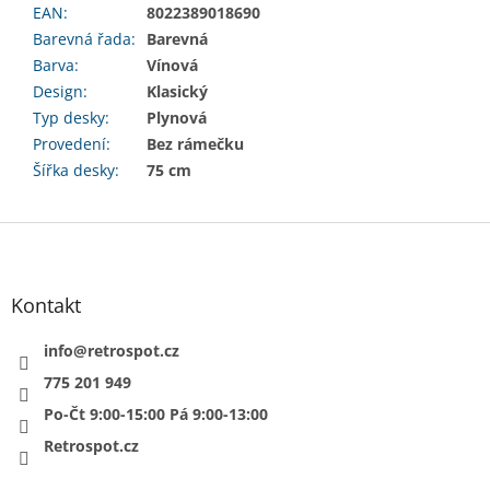
EAN
:
8022389018690
Barevná řada
:
Barevná
Barva
:
Vínová
Design
:
Klasický
Typ desky
:
Plynová
Provedení
:
Bez rámečku
Šířka desky
:
75 cm
Z
á
p
a
Kontakt
t
í
info
@
retrospot.cz
775 201 949
Po-Čt 9:00-15:00 Pá 9:00-13:00
Retrospot.cz