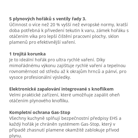
5 plynových hořáků s ventily řady 3.
Účinnost o více než 20 % vyšší než evropské normy, kratší
doba potřebná k přivedení tekutin k varu, zámek hořáku s
otáčením víka pro lepší čištění pracovní plochy, sklon
plamenů pro efektivnější vaření.
1 trojitá korunka
Je to ideální hořák pro ultra rychlé vaření. Díky
mimořádnému výkonu zajišťuje rychlé vaření a tepelnou
rovnoměrnost od středu až k okrajům hrnců a pánví, pro
vysoce profesionální výsledky.
Elektronické zapalování integrované s knoflíkem
Velmi praktické zařízení, které umožňuje zapálit oheň
otáčením plynového knoflíku.
Kompletní ochrana Gas-Stop
Všechny kuchyně splňují bezpečnostní předpisy EHS a
každý hořák je chráněn systémem Gas-Stop, který v
případě zhasnutí plamene okamžitě zablokuje přívod
plynu.