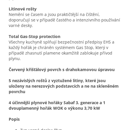
Litinové rošty
Nemění se časem a jsou praktičtější na čištění,
doporučují se v případě častého a intenzivního používání
varné desky.
Total Gas-Stop protection
Všechny kuchyně splňují bezpečnostní předpisy EHS a
každý hořák je chráněn systémem Gas Stop, který v
případě zhasnutí plamene okamžitě zablokuje přívod
plynu.
Červený křišťálový povrch s drahokamovou úpravou
5 nezávislých roštů z vyztužené litiny, které jsou
uloženy na nerezových podstavcích a ne na skleněném
povrchu
4 účinnější plynové hořáky Sabaf 3. generace a 1
dvouplamenný hořák WOK o výkonu 3,70 kW
Popis