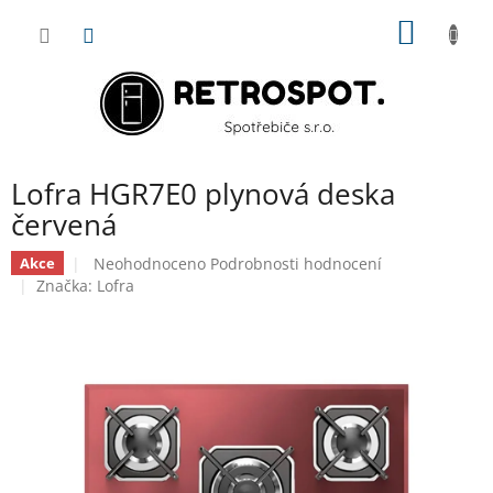
Přejít
NÁKUP
na
obsah
KOŠÍK
Lofra HGR7E0 plynová deska
červená
Průměrné
Neohodnoceno
Podrobnosti hodnocení
Akce
hodnocení
Značka:
Lofra
produktu
je
0,0
z
5
hvězdiček.