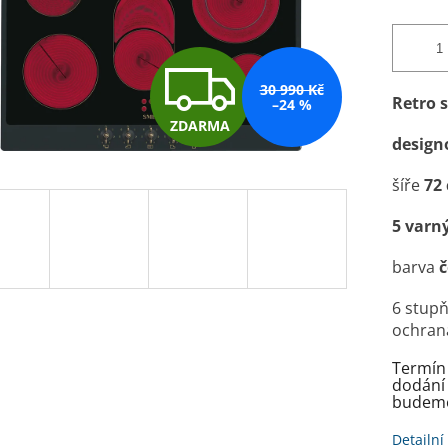
Z
30 990 Kč
Retro 
–24 %
ZDARMA
D
design
šíře
72
A
5 varn
barva
č
R
6 stupň
ochrana
M
Termín 
dodání 
budeme
A
Detailní