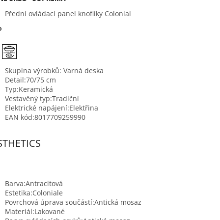
Přední ovládací panel knoflíky Colonial
P
Skupina výrobků:
Varná deska
Detail:
70/75 cm
Typ:
Keramická
Vestavěný typ:
Tradiční
Elektrické napájení:
Elektřina
EAN kód:
8017709259990
STHETICS
Barva:
Antracitová
Estetika:
Coloniale
Povrchová úprava součástí:
Antická mosaz
Materiál:
Lakované