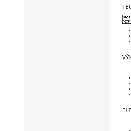
TE
VÝ
EL