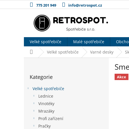
Přejít
775 201 949
info@retrospot.cz
na
obsah
Velké spotřebiče
Malé spotřebiče
Obcho
Domů
Velké spotřebiče
Varné desky
S
P
Sme
o
Přeskočit
s
Kategorie
kategorie
Akce
t
r
Velké spotřebiče
a
Lednice
n
Vinotéky
n
í
Mrazáky
p
Profi zařízení
a
Pračky