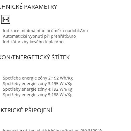
CHNICKÉ PARAMETRY
Indikace minimálního průměru nádobí:
Ano
Automatické vypnutí při přehřátí:
Ano
Indikátor zbytkového tepla:
Ano
KON/ENERGETICKÝ ŠTÍTEK
Spotřeba energie zóny 2:
192 Wh/Kg
Spotřeby energie zóny 3:
195 Wh/Kg
Spotřeby energie zóny 4:
192 Wh/Kg
Spotřeby energie zóny 5:
188 Wh/Kg
EKTRICKÉ PŘIPOJENÍ
Jmenovitý příkon elektrického připojení (W):
8600 W