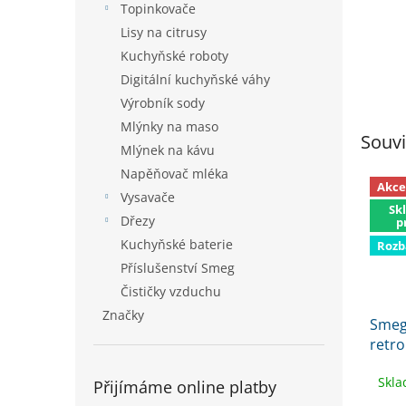
Topinkovače
Lisy na citrusy
Kuchyňské roboty
Digitální kuchyňské váhy
Výrobník sody
Mlýnky na maso
Souvi
Mlýnek na kávu
Napěňovač mléka
Akce
Vysavače
Sk
Dřezy
p
Kuchyňské baterie
Rozb
Příslušenství Smeg
Čističky vzduchu
Značky
Smeg
retro
trou
Skla
Přijímáme online platby