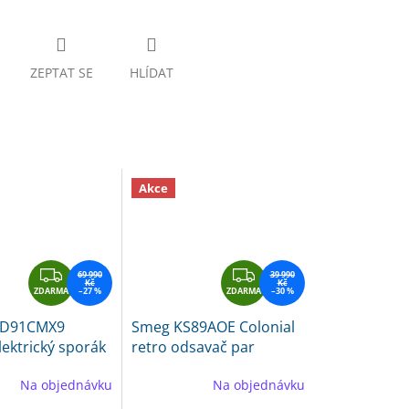
ZEPTAT SE
HLÍDAT
Akce
Z
Z
69 990
39 990
Kč
Kč
ZDARMA
D
–27 %
ZDARMA
D
–30 %
A
A
CD91CMX9
Smeg KS89AOE Colonial
R
R
lektrický sporák
retro odsavač par
M
M
A
A
Na objednávku
Na objednávku