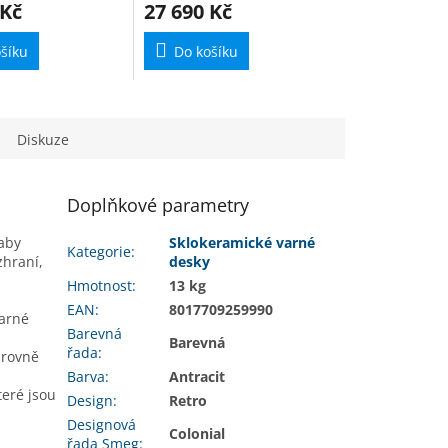
 Kč
27 690 Kč
šíku
Do košíku
Diskuze
Doplňkové parametry
 aby
Sklokeramické varné
Kategorie
:
zhraní,
desky
Hmotnost
:
13 kg
EAN
:
8017709259990
varné
Barevná
Barevná
řada
:
úrovně
Barva
:
Antracit
teré jsou
Design
:
Retro
Designová
Colonial
řada Smeg
: