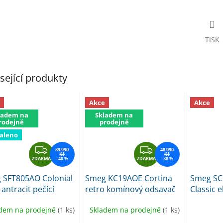
TISK
sející produkty
Akce
Akce
ladem na
Skladem na
rodejně
prodejně
aleno
Z
Z
39 990
48 990
Kč
Kč
ZDARMA
D
–40 %
ZDARMA
D
–38 %
A
A
 SFT805AO Colonial
Smeg KC19AOE Cortina
Smeg S
R
R
 antracit pečící
retro komínový odsavač
Classic e
M
M
ba
- ihned k expedici
antracit
90 cm
A
A
dem na prodejně
(1 ks)
Skladem na prodejně
(1 ks)