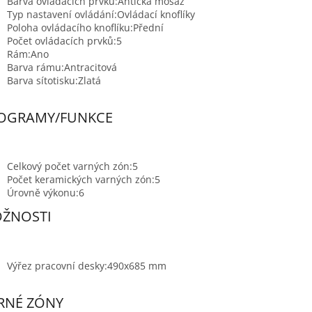
Barva ovládacích prvků:
Antická mosaz
Typ nastavení ovládání:
Ovládací knoflíky
Poloha ovládacího knoflíku:
Přední
Počet ovládacích prvků:
5
Rám:
Ano
Barva rámu:
Antracitová
Barva sítotisku:
Zlatá
OGRAMY/FUNKCE
Celkový počet varných zón:
5
Počet keramických varných zón:
5
Úrovně výkonu:
6
ŽNOSTI
Výřez pracovní desky:
490x685 mm
RNÉ ZÓNY