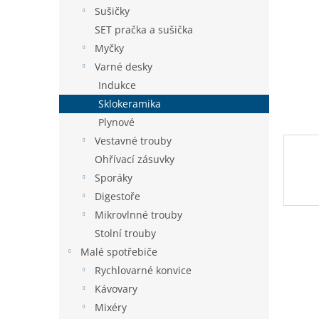
n
Sušičky
e
SET pračka a sušička
l
Myčky
Varné desky
Indukce
Sklokeramika
Plynové
Vestavné trouby
Ohřívací zásuvky
Sporáky
Digestoře
Mikrovlnné trouby
Stolní trouby
Malé spotřebiče
Rychlovarné konvice
Kávovary
Mixéry