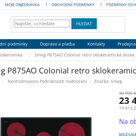
MOJE OBJEDNÁVKA
OBCHODNÍ PODMÍNKY
PODMÍNKY OCH
HLEDAT
dní podmínky
Doprava a platba
Kontakty
Prodejna
klokeramika
Smeg P875AO Colonial retro sklokeramická deska 
g P875AO Colonial retro sklokeramic
Průměrné
Neohodnoceno
Podrobnosti hodnocení
Značka:
Smeg
hodnocení
produktu
30 990 
23 
je
0,0
19 413,
z
5
Měrná
Na o
hvězdiček.
cena:
Možnost