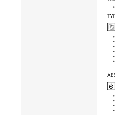
TY
AE