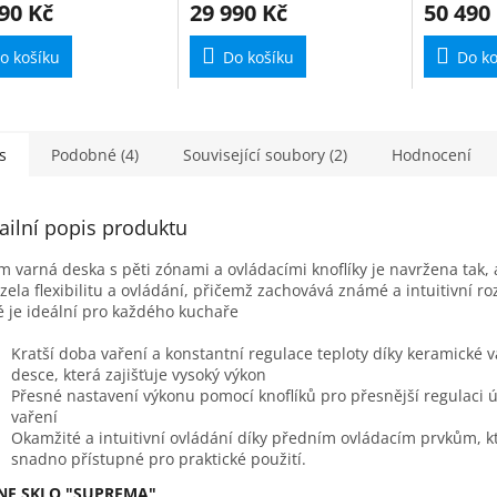
90 Kč
29 990 Kč
50 490
o košíku
Do košíku
Do ko
s
Podobné (4)
Související soubory (2)
Hodnocení
ailní popis produktu
m varná deska s pěti zónami a ovládacími knoflíky je navržena tak,
zela flexibilitu a ovládání, přičemž zachovává známé a intuitivní ro
é je ideální pro každého kuchaře
Kratší doba vaření a konstantní regulace teploty díky keramické 
desce, která zajišťuje vysoký výkon
Přesné nastavení výkonu pomocí knoflíků pro přesnější regulaci 
vaření
Okamžité a intuitivní ovládání díky předním ovládacím prvkům, k
snadno přístupné pro praktické použití.
NE SKLO "SUPREMA"