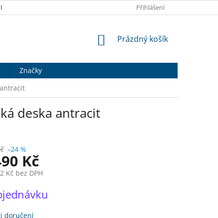
RANY OSOBNÍCH ÚDAJŮ
DOPRAVA A PLATBA
Přihlášení
HODNOCENÍ OB
NÁKUPNÍ
Prázdný košík
KOŠÍK
Značky
antracit
ká deska antracit
Kč
–24 %
490 Kč
22 Kč bez DPH
bjednávku
i doručení