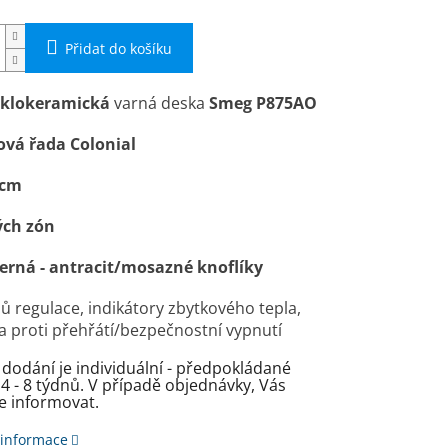
Přidat do košíku
sklokeramická
varná deska
Smeg
P875AO
ová řada Colonial
 cm
ých zón
erná - antracit/mosazné knoflíky
ů regulace, indikátory zbytkového tepla,
 proti přehřátí/bezpečnostní vypnutí
dodání je individuální - předpokládané
4 - 8 týdnů. V případě objednávky, Vás
 informovat.
 informace