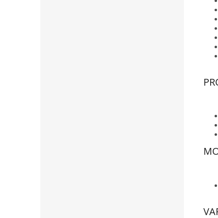
PR
MO
VA