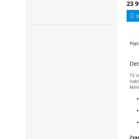
23 9
D
Popi
Det
72 c
nabí
kter
ČER