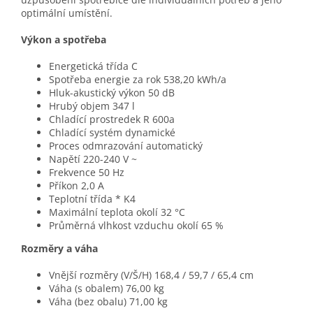
optimální umístění.
Výkon a spotřeba
Energetická třída C
Spotřeba energie za rok 538,20 kWh/a
Hluk-akustický výkon 50 dB
Hrubý objem 347 l
Chladící prostredek R 600a
Chladící systém dynamické
Proces odmrazování automatický
Napětí 220-240 V ~
Frekvence 50 Hz
Příkon 2,0 A
Teplotní třída * K4
Maximální teplota okolí 32 °C
Průměrná vlhkost vzduchu okolí 65 %
Rozměry a váha
Vnější rozměry (V/Š/H) 168,4 / 59,7 / 65,4 cm
Váha (s obalem) 76,00 kg
Váha (bez obalu) 71,00 kg