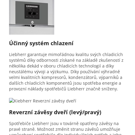
Účinný systém chlazení
Liebherr garantuje mimořádnou kvalitu svých chladicích
systémů díky odbornosti získané na základě zkušeností z
několika dekád v oboru chladicích technologií a díky
neustálému vývoji a výzkumu. Díky používání výhradně
velmi kvalitních kompresorů, kondenzátorů, výparníků a
dalších chladicích komponentů jsou spotřeba energie a
provozní náklady spotřebičů Liebherr značně sníženy.
Reverzní závěsy dveří (levý/pravý)
Spotřebiče Liebherr jsou v továrně opatřeny závěsy na
pravé straně. Možnost změnit stranu závěsů umožňuje
uzpůsobení spotřebiče dle individuálních potřeb a jeho