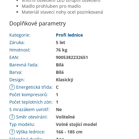
Vnitřní osvětlení LED stropní osvětlení
Madlo prohluben pro madlo
Materiál stavecí nohy ocel pozinkovaná
Doplňkové parametry
Kategorie
:
Profi lednice
Záruka
:
5 let
Hmotnost
:
76 kg
EAN
:
9005382232651
Barevná řada
:
Bílá
Barva
:
Bílá
Design
:
Klasický
?
Energetická třída
:
C
Počet kompresorů
:
1
Počet teplotních zón
:
1
S mrazákem uvnitř
:
Ne
?
Směr otevírání
:
Volitelné
Typ modelu
:
Volně stojící model
?
Výška lednice
:
166 - 185 cm