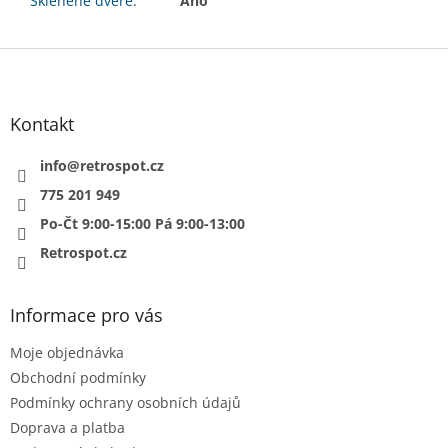
Skleněné dveře
:
Ano
Z
á
p
a
Kontakt
t
í
info
@
retrospot.cz
775 201 949
Po-Čt 9:00-15:00 Pá 9:00-13:00
Retrospot.cz
Informace pro vás
Moje objednávka
Obchodní podmínky
Podmínky ochrany osobních údajů
Doprava a platba