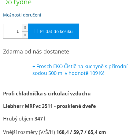
Do týdne
cena:
Možnosti doručení
Přidat do košíku
Zdarma od nás dostanete
+ Frosch EKO Čistič na kuchyně s přírodní
sodou 500 ml
v hodnotě 109 Kč
Profi chladnička s cirkulací vzduchu
Liebherr MRFvc 3511 - prosklené dveře
Hrubý objem
347
l
Vnější rozměry (V/Š/H)
168,4 / 59,7 / 65,4 cm