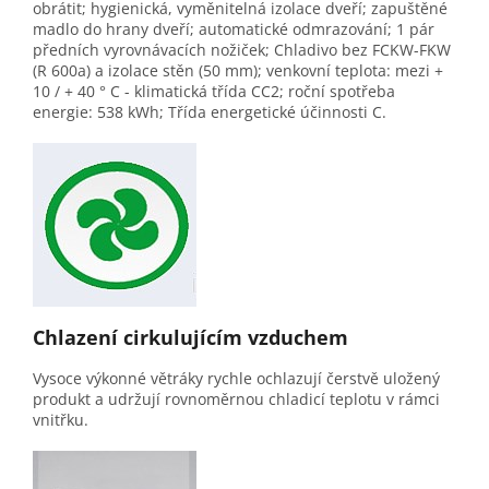
obrátit; hygienická, vyměnitelná izolace dveří; zapuštěné
madlo do hrany dveří; automatické odmrazování; 1 pár
předních vyrovnávacích nožiček; Chladivo bez FCKW-FKW
(R 600a) a izolace stěn (50 mm); venkovní teplota: mezi +
10 / + 40 ° C - klimatická třída CC2; roční spotřeba
energie: 538 kWh; Třída energetické účinnosti C.
Chlazení cirkulujícím vzduchem
Vysoce výkonné větráky rychle ochlazují čerstvě uložený
produkt a udržují rovnoměrnou chladicí teplotu v rámci
vnitřku.