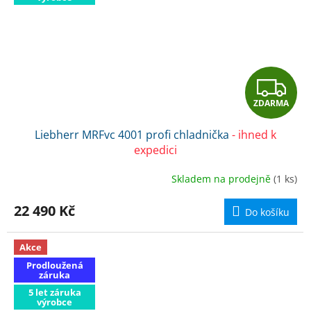
Z
ZDARMA
D
Liebherr MRFvc 4001 profi chladnička
- ihned k
A
expedici
R
Skladem na prodejně
(1 ks)
M
22 490 Kč
Do košíku
A
Akce
Prodloužená
záruka
5 let záruka
výrobce