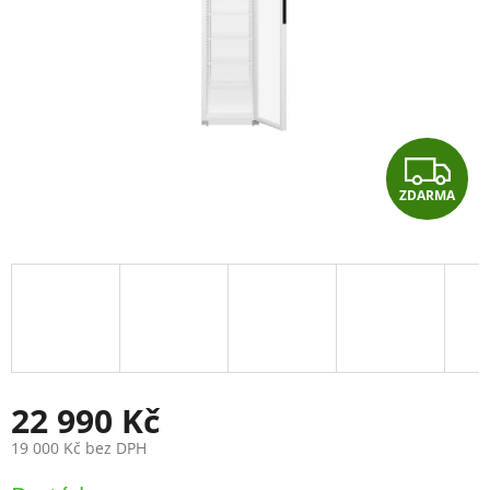
Z
ZDARMA
D
A
R
M
A
22 990 Kč
19 000 Kč bez DPH
Měrná