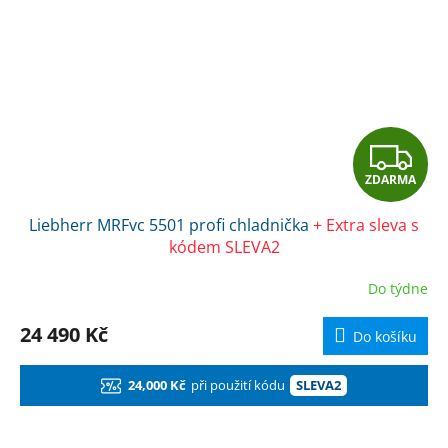
Z
ZDARMA
D
Liebherr MRFvc 5501 profi chladnička
+ Extra sleva s
A
kódem SLEVA2
R
Do týdne
M
24 490 Kč
Do košíku
A
24,000 Kč
při použití kódu
SLEVA2