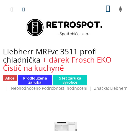
Přejít
NÁKUP
na
obsah
KOŠÍK
Liebherr MRFvc 3511 profi
chladnička
+ dárek Frosch EKO
Čistič na kuchyně
Akce
Prodloužená
5 let záruka
záruka
výrobce
Průměrné
Neohodnoceno
Podrobnosti hodnocení
Značka:
Liebherr
hodnocení
produktu
je
0,0
z
5
hvězdiček.