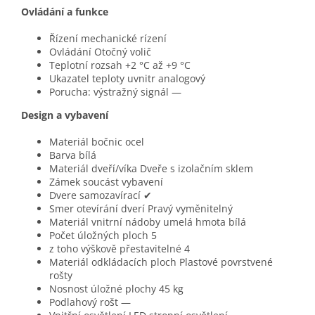
Ovládání a funkce
Řízení mechanické rízení
Ovládání Otočný volič
Teplotní rozsah +2 °C až +9 °C
Ukazatel teploty uvnitr analogový
Porucha: výstražný signál —
Design a vybavení
Materiál bočnic ocel
Barva bílá
Materiál dveří/víka Dveře s izolačním sklem
Zámek soucást vybavení
Dvere samozavírací ✔
Smer otevírání dverí Pravý vyměnitelný
Materiál vnitrní nádoby umelá hmota bílá
Počet úložných ploch 5
z toho výškově přestavitelné 4
Materiál odkládacích ploch Plastové povrstvené
rošty
Nosnost úložné plochy 45 kg
Podlahový rošt —