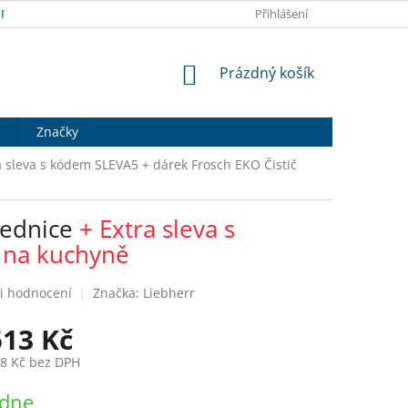
RANY OSOBNÍCH ÚDAJŮ
DOPRAVA A PLATBA
Přihlášení
HODNOCENÍ OB
NÁKUPNÍ
Prázdný košík
KOŠÍK
Značky
a sleva s kódem SLEVA5 + dárek Frosch EKO Čistič
lednice
+ Extra sleva s
 na kuchyně
i hodnocení
Značka:
Liebherr
513 Kč
08 Kč bez DPH
ýdne