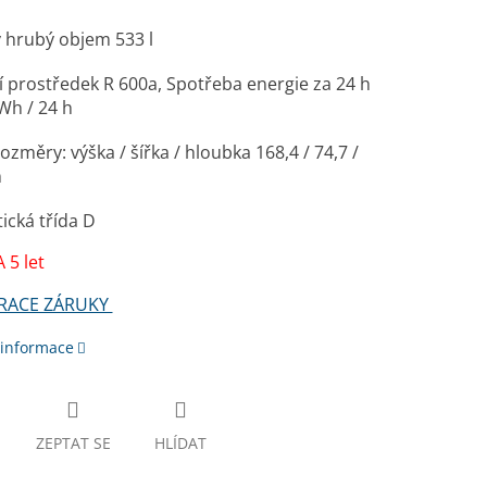
 hrubý objem 533 l
í prostředek R 600a, Spotřeba energie za 24 h
Wh / 24 h
rozměry: výška / šířka / hloubka 168,4 / 74,7 /
m
ická třída D
 5 let
RACE ZÁRUKY
 informace
ZEPTAT SE
HLÍDAT