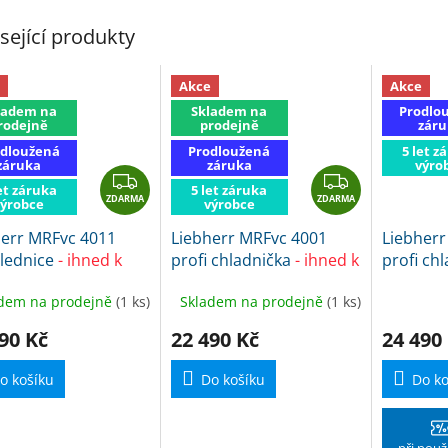
sející produkty
Akce
Akce
ladem na
Skladem na
Prodlo
rodejně
prodejně
záru
dloužená
Prodloužená
5 let z
záruka
záruka
výro
Z
Z
et záruka
5 let záruka
ZDARMA
D
ZDARMA
D
výrobce
výrobce
A
A
herr MRFvc 4011
Liebherr MRFvc 4001
Liebherr
R
R
 lednice
- ihned k
profi chladnička
- ihned k
profi ch
M
M
ici
expedici
sleva s 
A
A
dem na prodejně
(1 ks)
Skladem na prodejně
(1 ks)
90 Kč
22 490 Kč
24 490
o košíku
Do košíku
Do ko