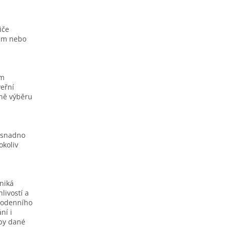
iče
nam nebo
ím
veřní
dně výběru
e snadno
okoliv
niká
livostí a
dodenního
ní i
oby dané