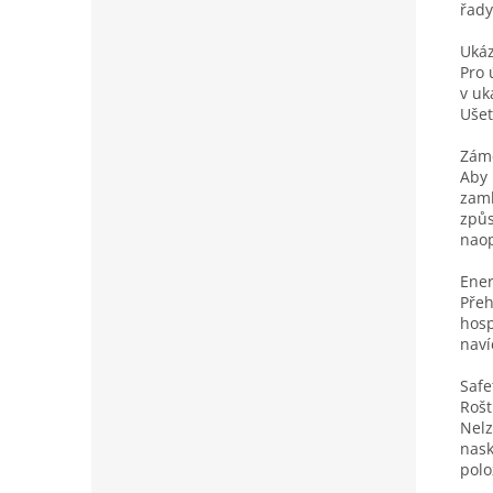
řady
Ukáz
Pro 
v uk
Ušet
Záme
Aby 
zamk
způs
naop
Ener
Přeh
hosp
naví
Safe
Rošt
Nelz
nask
polo