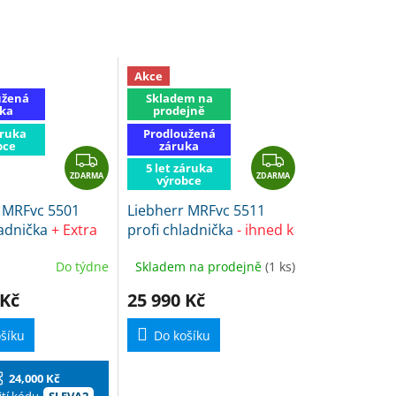
Akce
užená
Skladem na
ka
prodejně
áruka
Prodloužená
bce
záruka
Z
Z
5 let záruka
ZDARMA
D
ZDARMA
D
výrobce
A
A
 MRFvc 5501
Liebherr MRFvc 5511
R
R
ladnička
+ Extra
profi chladnička
- ihned k
M
M
kódem SLEVA2
expedici
A
A
Do týdne
Skladem na prodejně
(1 ks)
 Kč
25 990 Kč
šíku
Do košíku
24,000 Kč