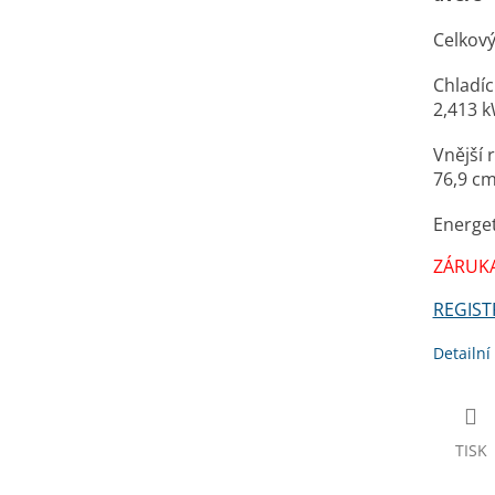
A
Celkový
Chladíc
2,413 k
Vnější 
76,9 c
Energet
ZÁRUKA
REGIST
Detailní
TISK