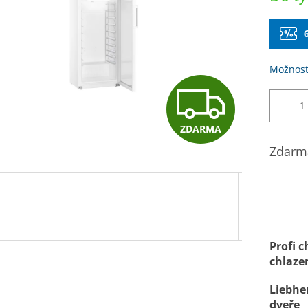
hvězdiček.
Možnost
Z
ZDARMA
D
Zdarma
A
R
Profi 
chlaze
M
Liebhe
dveře