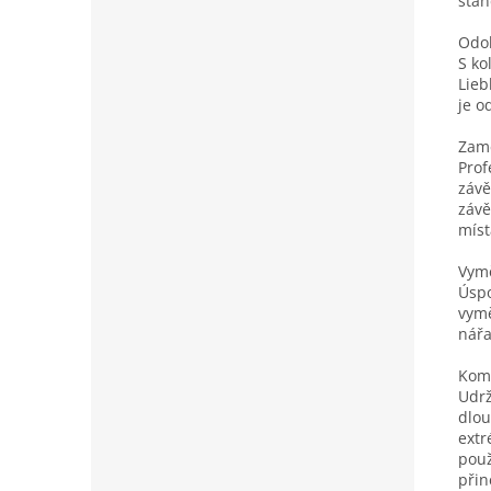
stan
Odol
S ko
Lieb
je o
Zamě
Prof
závě
závě
míst
Vymě
Úspo
vymě
nářa
Komp
Udrž
dlou
extr
použ
přin