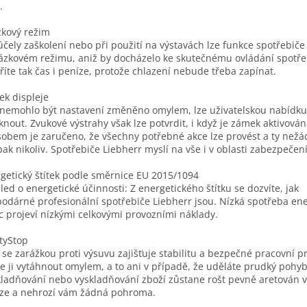
.
kový režim
účely zaškolení nebo při použití na výstavách lze funkce spotřebiče
ázkovém režimu, aniž by docházelo ke skutečnému ovládání spotře
říte tak čas i peníze, protože chlazení nebude třeba zapínat.
k displeje
nemohlo být nastavení změněno omylem, lze uživatelskou nabídku
nout. Zvukové výstrahy však lze potvrdit, i když je zámek aktivován
obem je zaručeno, že všechny potřebné akce lze provést a ty nežá
ak nikoliv. Spotřebiče Liebherr myslí na vše i v oblasti zabezpečení
getický štítek podle směrnice EU 2015/1094
led o energetické účinnosti: Z energetického štítku se dozvíte, jak
odárné profesionální spotřebiče Liebherr jsou. Nízká spotřeba ene
c projeví nízkými celkovými provozními náklady.
tyStop
 se zarážkou proti výsuvu zajišťuje stabilitu a bezpečné pracovní pr
e ji vytáhnout omylem, a to ani v případě, že uděláte prudký pohyb
ladňování nebo vyskladňování zboží zůstane rošt pevně aretován 
ze a nehrozí vám žádná pohroma.