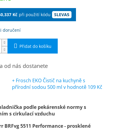
60,337 Kč
při použití kódu
SLEVA5
i doručení
Přidat do košíku
 od nás dostanete
+ Frosch EKO Čistič na kuchyně s
přírodní sodou 500 ml
v hodnotě 109 Kč
chladnička podle pekárenské normy s
ním s cirkulací vzduchu
rr BRFvg 5511 Performance - prosklené