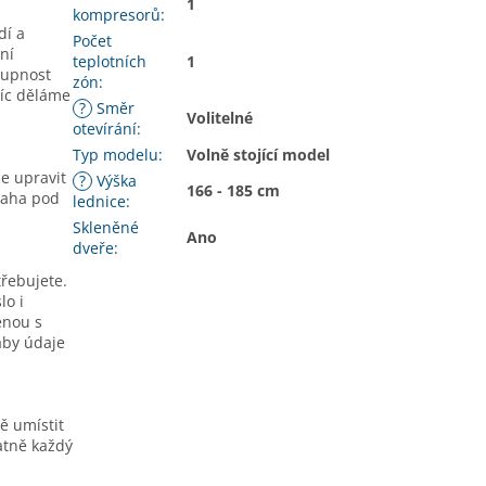
1
kompresorů
:
dí a
Počet
ní
teplotních
1
tupnost
zón
:
víc děláme
?
Směr
Volitelné
otevírání
:
Typ modelu
:
Volně stojící model
e upravit
?
Výška
166 - 185 cm
laha pod
lednice
:
Skleněné
Ano
dveře
:
třebujete.
lo i
enou s
aby údaje
ě umístit
atně každý