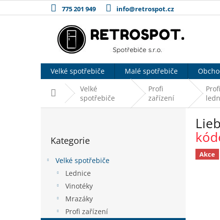
Přejít
775 201 949
info@retrospot.cz
na
obsah
Velké spotřebiče
Malé spotřebiče
Obcho
Velké
Profi
Prof
Domů
spotřebiče
zařízení
ledn
P
Lie
o
Přeskočit
s
kód
Kategorie
kategorie
t
r
Akce
Velké spotřebiče
a
Lednice
n
Vinotéky
n
í
Mrazáky
p
Profi zařízení