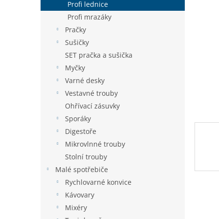
a
Profi lednice
n
Profi mrazáky
e
Pračky
l
Sušičky
SET pračka a sušička
Myčky
Varné desky
Vestavné trouby
Ohřívací zásuvky
Sporáky
Digestoře
Mikrovlnné trouby
Stolní trouby
Malé spotřebiče
Rychlovarné konvice
Kávovary
Mixéry