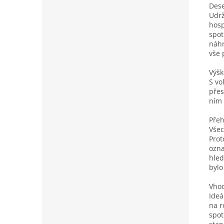
Dese
Udrž
hosp
spot
náhr
vše 
Výšk
S vo
přes
ním 
Přeh
Všec
Prot
ozna
hled
bylo
Vhod
Ideá
na r
spot