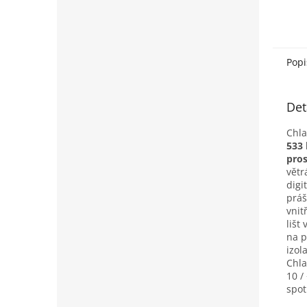
Popi
Det
Chla
533 
pros
větr
digi
práš
vnit
lišt
na p
izol
Chla
10 /
spot