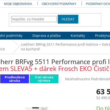
MOJE OBJEDNÁVKA
OBCHODNÍ PODMÍNKY
PODMÍNKY OCH
HLEDAT
dní podmínky
Doprava a platba
Kontakty
Prodejna
i
Liebherr BRFvg 5511 Performance profi lednice
+ Extr
ice
na kuchyně
bherr BRFvg 5511 Performance profi 
em SLEVA5 + dárek Frosch EKO Čistič
Prodloužená
5 let záruka
Průměrné
Neohodnoceno
Podrobnost
záruka
výrobce
hodnocení
produktu
63 
je
0,0
52 490,
z
Měrná
5
Do t
cena: