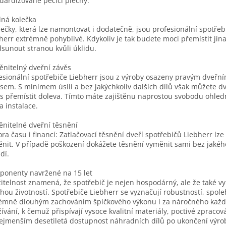
dardizované pečicí plechy.
ná kolečka
lečky, která lze namontovat i dodatečně, jsou profesionální spotřeb
herr extrémně pohyblivé. Kdykoliv je tak budete moci přemístit ji
dsunout stranou kvůli úklidu.
nitelný dveřní závěs
esionální spotřebiče Liebherr jsou z výroby osazeny pravým dveřn
sem. S minimem úsilí a bez jakýchkoliv dalších dílů však můžete d
s přemístit doleva. Tímto máte zajištěnu naprostou svobodu ohle
a instalace.
nitelné dveřní těsnění
ra času i financí: Zatlačovací těsnění dveří spotřebičů Liebherr lz
nit. V případě poškození dokážete těsnění vyměnit sami bez jakéh
dí.
onenty navržené na 15 let
itelnost znamená, že spotřebič je nejen hospodárný, ale že také vy
hou životností. Spotřebiče Liebherr se vyznačují robustností, spoleh
émně dlouhým zachováním špičkového výkonu i za náročného kaž
ívání, k čemuž přispívají vysoce kvalitní materiály, poctivé zpracová
ejmenším desetiletá dostupnost náhradních dílů po ukončení výr