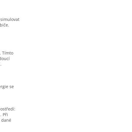
 simulovat
biče.
. Tímto
doucí
.
rgie se
ostředí:
. Při
v dané