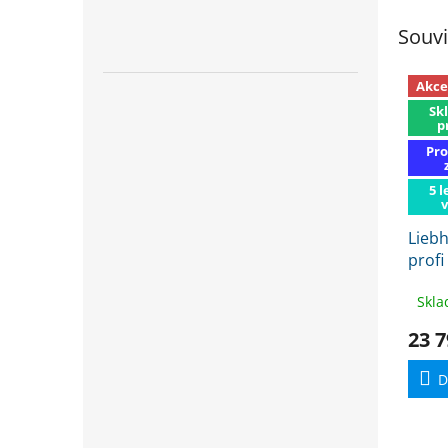
Souvi
Akce
Sk
p
Pro
5 l
Lieb
profi
exped
Skla
23 7
D