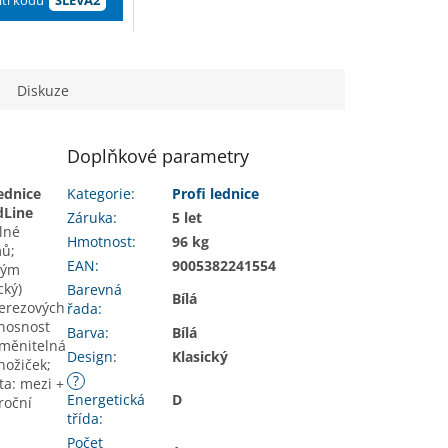
ití kódu
SLEVA2
Diskuze
Doplňkové parametry
ednice
Kategorie
:
Profi lednice
dLine
Záruka
:
5 let
lné
Hmotnost
:
96 kg
mů;
EAN
:
9005382241554
ílým
cký)
Barevná
Bílá
nerezových
řada
:
 nosnost
Barva
:
Bílá
vyměnitelná
Design
:
Klasický
nožiček;
?
ta: mezi +
Energetická
D
roční
třída
:
Počet