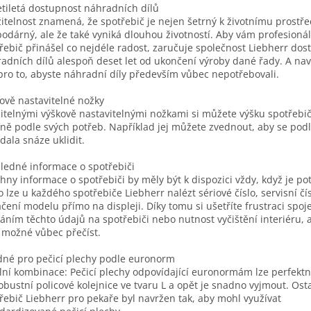
tiletá dostupnost náhradních dílů
itelnost znamená, že spotřebič je nejen šetrný k životnímu prostře
odárný, ale že také vyniká dlouhou životností. Aby vám profesionál
řebič přinášel co nejdéle radost, zaručuje společnost Liebherr dos
adních dílů alespoň deset let od ukončení výroby dané řady. A na
pro to, abyste náhradní díly především vůbec nepotřebovali.
ově nastavitelné nožky
litelnými výškově nastavitelnými nožkami si můžete výšku spotřebič
ně podle svých potřeb. Například jej můžete zvednout, aby se pod
dala snáze uklidit.
ledné informace o spotřebiči
hny informace o spotřebiči by měly být k dispozici vždy, když je po
o lze u každého spotřebiče Liebherr nalézt sériové číslo, servisní čís
čení modelu přímo na displeji. Díky tomu si ušetříte frustraci spoj
áním těchto údajů na spotřebiči nebo nutnost vyčištění interiéru, 
 možné vůbec přečíst.
né pro pečicí plechy podle euronorm
lní kombinace: Pečicí plechy odpovídající euronormám lze perfektn
obustní policové kolejnice ve tvaru L a opět je snadno vyjmout. Ost
řebič Liebherr pro pekaře byl navržen tak, aby mohl využívat