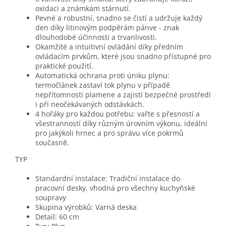
oxidaci a známkám stárnutí.
Pevné a robustní, snadno se čistí a udržuje každý
den díky litinovým podpěrám pánve - znak
dlouhodobé účinnosti a trvanlivosti.
Okamžité a intuitivní ovládání díky předním
ovládacím prvkům, které jsou snadno přístupné pro
praktické použití.
Automatická ochrana proti úniku plynu:
termočlánek zastaví tok plynu v případě
nepřítomnosti plamene a zajistí bezpečné prostředí
i při neočekávaných odstávkách.
4 hořáky pro každou potřebu: vařte s přesností a
všestranností díky různým úrovním výkonu, ideální
pro jakýkoli hrnec a pro správu více pokrmů
současně.
​TYP
Standardní instalace: Tradiční instalace do
pracovní desky, vhodná pro všechny kuchyňské
soupravy
Skupina výrobků: Varná deska
Detail: 60 cm