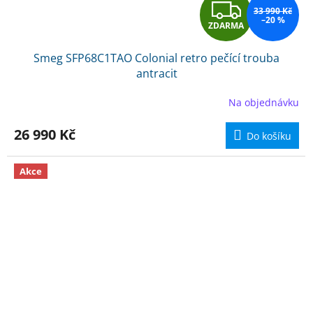
Z
33 990 Kč
–20 %
ZDARMA
D
Smeg SFP68C1TAO Colonial retro pečící trouba
A
antracit
R
Na objednávku
M
26 990 Kč
Do košíku
A
Akce