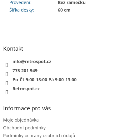
Provedení
:
Bez rámečku
Šířka desky
:
60 cm
Z
á
p
a
Kontakt
t
í
info
@
retrospot.cz
775 201 949
Po-Čt 9:00-15:00 Pá 9:00-13:00
Retrospot.cz
Informace pro vás
Moje objednávka
Obchodní podmínky
Podmínky ochrany osobních údajů