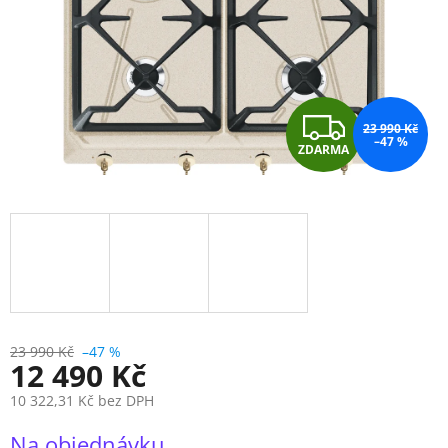
Z
23 990 Kč
–47 %
ZDARMA
D
A
R
M
A
23 990 Kč
–47 %
12 490 Kč
10 322,31 Kč bez DPH
Měrná
Na objednávku
cena: