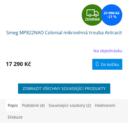
Z
21 990 Kč
–21 %
ZDARMA
D
Smeg MP822NAO Colonial mikrovlnná trouba Antracit
A
R
Na objednávku
M
17 290 Kč
Do košíku
A
ZOBRAZIT VŠECHNY SOUVISEJÍCÍ PRODUKTY
Popis
Podobné (4)
Související soubory (2)
Hodnocení
Diskuze