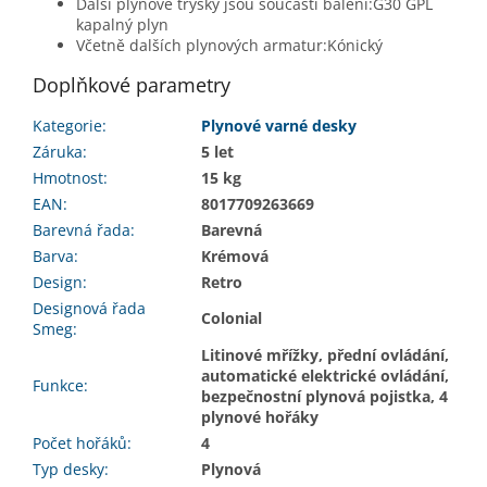
Další plynové trysky jsou součástí balení:G30 GPL
kapalný plyn
Včetně dalších plynových armatur:Kónický
Doplňkové parametry
Kategorie
:
Plynové varné desky
Záruka
:
5 let
Hmotnost
:
15 kg
EAN
:
8017709263669
Barevná řada
:
Barevná
Barva
:
Krémová
Design
:
Retro
Designová řada
Colonial
Smeg
:
Litinové mřížky, přední ovládání,
automatické elektrické ovládání,
Funkce
:
bezpečnostní plynová pojistka, 4
plynové hořáky
Počet hořáků
:
4
Typ desky
:
Plynová