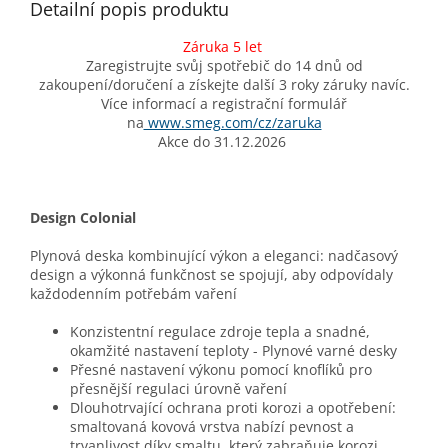
Detailní popis produktu
Záruka 5 let
Zaregistrujte svůj spotřebič do 14 dnů od
zakoupení/doručení a získejte další 3 roky záruky navíc.
Více informací a registrační formulář
na
www.smeg.com/cz/zaruka
Akce do 31.12.2026
Design Colonial
Plynová deska kombinující výkon a eleganci: nadčasový
design a výkonná funkčnost se spojují, aby odpovídaly
každodenním potřebám vaření
Konzistentní regulace zdroje tepla a snadné,
okamžité nastavení teploty - Plynové varné desky
Přesné nastavení výkonu pomocí knoflíků pro
přesnější regulaci úrovně vaření
Dlouhotrvající ochrana proti korozi a opotřebení:
smaltovaná kovová vrstva nabízí pevnost a
trvanlivost díky smaltu, který zabraňuje korozi,