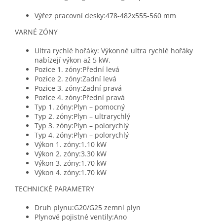
Výřez pracovní desky:478-482x555-560 mm
VARNÉ ZÓNY
Ultra rychlé hořáky: Výkonné ultra rychlé hořáky
nabízejí výkon až 5 kW.
Pozice 1. zóny:Přední levá
Pozice 2. zóny:Zadní levá
Pozice 3. zóny:Zadní pravá
Pozice 4. zóny:Přední pravá
Typ 1. zóny:Plyn – pomocný
Typ 2. zóny:Plyn – ultrarychlý
Typ 3. zóny:Plyn – polorychlý
Typ 4. zóny:Plyn – polorychlý
Výkon 1. zóny:1.10 kW
Výkon 2. zóny:3.30 kW
Výkon 3. zóny:1.70 kW
Výkon 4. zóny:1.70 kW
TECHNICKÉ PARAMETRY
Druh plynu:G20/G25 zemní plyn
Plynové pojistné ventily:Ano