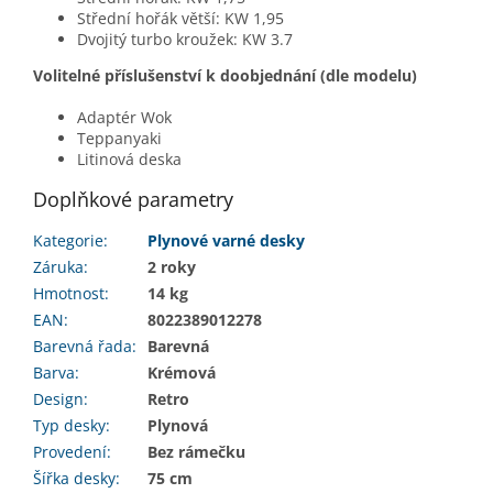
Střední hořák větší: KW 1,95
Dvojitý turbo kroužek: KW 3.7
Volitelné příslušenství k doobjednání (dle modelu)
Adaptér Wok
Teppanyaki
Litinová deska
Doplňkové parametry
Kategorie
:
Plynové varné desky
Záruka
:
2 roky
Hmotnost
:
14 kg
EAN
:
8022389012278
Barevná řada
:
Barevná
Barva
:
Krémová
Design
:
Retro
Typ desky
:
Plynová
Provedení
:
Bez rámečku
Šířka desky
:
75 cm