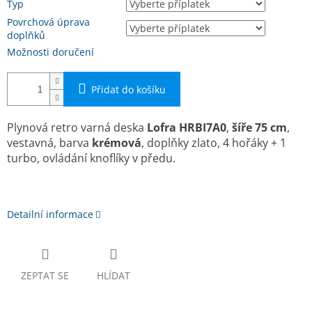
Typ
Povrchová úprava
doplňků
Možnosti doručení
Přidat do košíku
Plynová retro varná deska
Lofra HRBI7A0
,
ší­ře 75 cm
,
vestavná, barva
krémová
, doplňky zlato, 4 hořáky + 1
turbo, ovládání knoflíky v předu.
Detailní informace
ZEPTAT SE
HLÍDAT