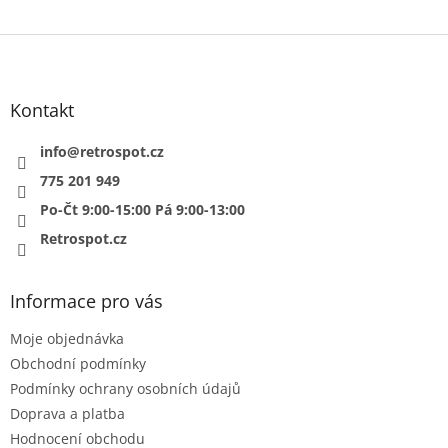
Z
á
p
a
Kontakt
t
í
info
@
retrospot.cz
775 201 949
Po-Čt 9:00-15:00 Pá 9:00-13:00
Retrospot.cz
Informace pro vás
Moje objednávka
Obchodní podmínky
Podmínky ochrany osobních údajů
Doprava a platba
Hodnocení obchodu