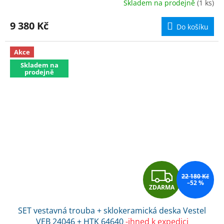
Skladem na prodejně
(1 ks)
M
9 380 Kč
Do košíku
A
Akce
Skladem na
prodejně
Z
22 180 Kč
–52 %
ZDARMA
D
SET vestavná trouba + sklokeramická deska Vestel
A
VEB 24046 + HTK 64640
-ihned k expedici