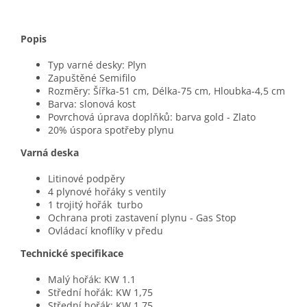
Popis
Typ varné desky: Plyn
Zapuštěné Semifilo
Rozměry: Šířka-51 cm, Délka-75 cm, Hloubka-4,5 cm
Barva: slonová kost
Povrchová úprava doplňků: barva gold - Zlato
20% úspora spotřeby plynu
Varná deska
Litinové podpěry
4 plynové hořáky s ventily
1 trojitý hořák turbo
Ochrana proti zastavení plynu - Gas Stop
Ovládací knoflíky v předu
Technické specifikace
Malý hořák: KW 1.1
Střední hořák: KW 1,75
Střední hořák: KW 1,75