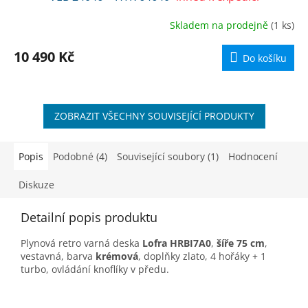
R
Skladem na prodejně
(1 ks)
M
10 490 Kč
Do košíku
A
ZOBRAZIT VŠECHNY SOUVISEJÍCÍ PRODUKTY
Popis
Podobné (4)
Související soubory (1)
Hodnocení
Diskuze
Detailní popis produktu
Plynová retro varná deska
Lofra HRBI7A0
,
ší­ře 75 cm
,
vestavná, barva
krémová
, doplňky zlato, 4 hořáky + 1
turbo, ovládání knoflíky v předu.