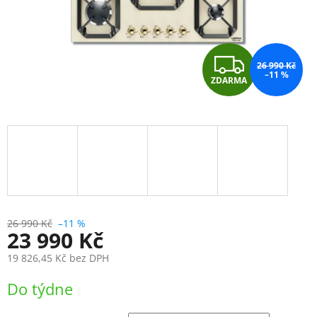
Z
26 990 Kč
–11 %
ZDARMA
D
A
R
M
A
26 990 Kč
–11 %
23 990 Kč
19 826,45 Kč
bez DPH
Měrná
Do týdne
cena: