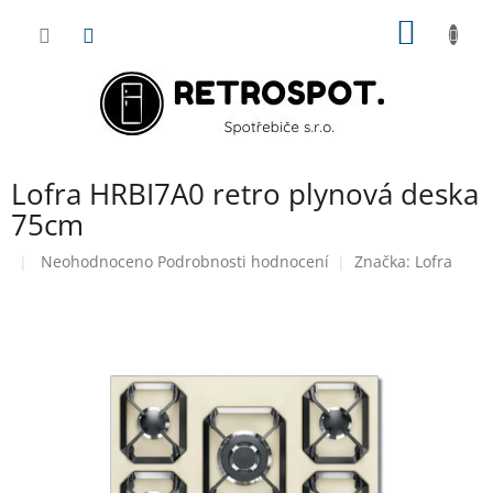
Přejít
NÁKUP
na
obsah
KOŠÍK
Lofra HRBI7A0 retro plynová deska
75cm
Průměrné
Neohodnoceno
Podrobnosti hodnocení
Značka:
Lofra
hodnocení
produktu
je
0,0
z
5
hvězdiček.