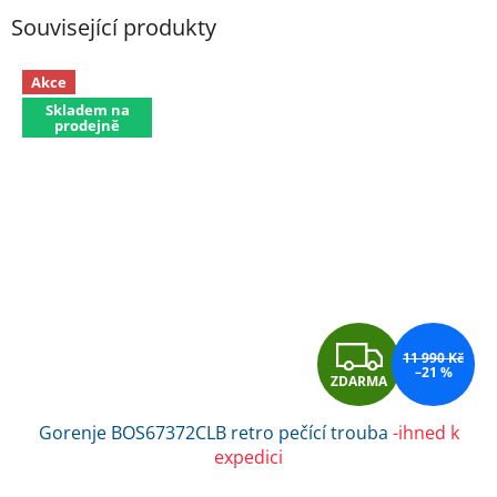
Související produkty
Akce
Skladem na
prodejně
Z
11 990 Kč
–21 %
ZDARMA
D
Gorenje BOS67372CLB retro pečící trouba
-ihned k
A
expedici
R