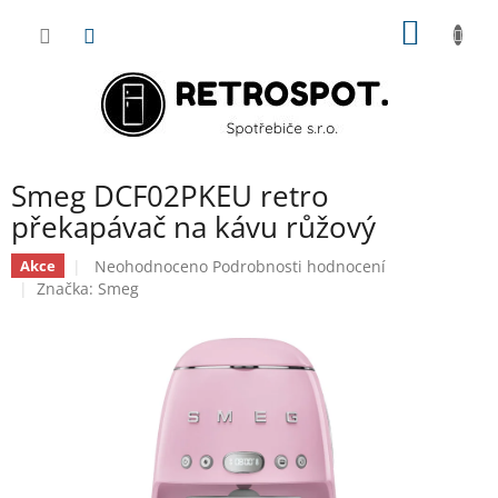
Přejít
NÁKUP
na
obsah
KOŠÍK
Smeg DCF02PKEU retro
překapávač na kávu růžový
Průměrné
Neohodnoceno
Podrobnosti hodnocení
Akce
hodnocení
Značka:
Smeg
produktu
je
0,0
z
5
hvězdiček.