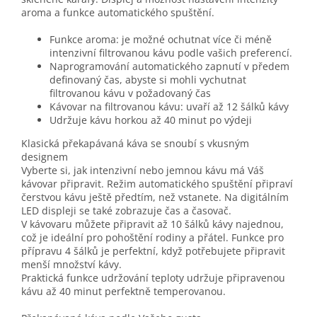
aroma a funkce automatického spuštění.
Funkce aroma: je možné ochutnat více či méně
intenzivní filtrovanou kávu podle vašich preferencí.
Naprogramování automatického zapnutí v předem
definovaný čas, abyste si mohli vychutnat
filtrovanou kávu v požadovaný čas
Kávovar na filtrovanou kávu: uvaří až 12 šálků kávy
Udržuje kávu horkou až 40 minut po výdeji
Klasická překapávaná káva se snoubí s vkusným
designem
Vyberte si, jak intenzivní nebo jemnou kávu má Váš
kávovar připravit. Režim automatického spuštění připraví
čerstvou kávu ještě předtím, než vstanete. Na digitálním
LED displeji se také zobrazuje čas a časovač.
V kávovaru můžete připravit až 10 šálků kávy najednou,
což je ideální pro pohoštění rodiny a přátel. Funkce pro
přípravu 4 šálků je perfektní, když potřebujete připravit
menší množství kávy.
Praktická funkce udržování teploty udržuje připravenou
kávu až 40 minut perfektně temperovanou.