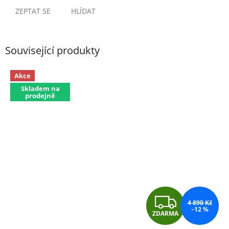
ZEPTAT SE
HLÍDAT
Související produkty
Akce
Skladem na
prodejně
Z
4 890 Kč
–12 %
ZDARMA
D