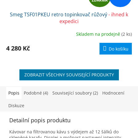
ZDARMA
D
Smeg TSF01PKEU retro topinkovač růžový
- ihned k
A
expedici
R
Skladem na prodejně
(2 ks)
M
4 280 Kč
Do košíku
A
ZOBRAZIT VŠECHNY SOUVISEJÍCÍ PRODUKTY
Popis
Podobné (4)
Související soubory (2)
Hodnocení
Diskuze
Detailní popis produktu
Kávovar na filtrovanou kávu s výdejem až 12 šálků do
skleněné karafy. Displej a možnost nastavení intenzity