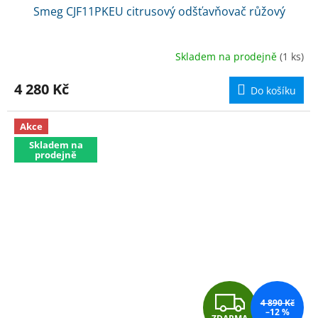
Smeg CJF11PKEU citrusový odšťavňovač růžový
A
R
Skladem na prodejně
(1 ks)
M
4 280 Kč
Do košíku
A
Akce
Skladem na
prodejně
Z
4 890 Kč
–12 %