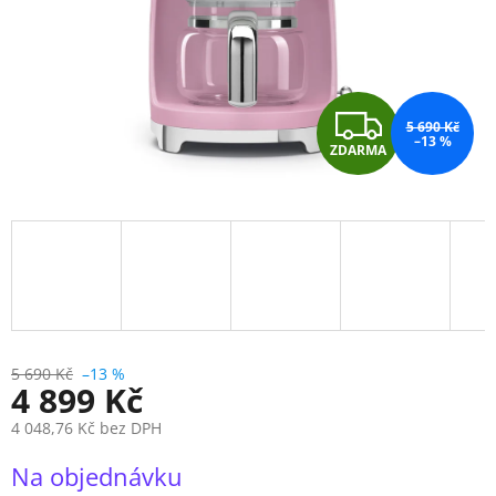
Z
5 690 Kč
–13 %
ZDARMA
D
A
R
M
A
5 690 Kč
–13 %
4 899 Kč
4 048,76 Kč bez DPH
Měrná
Na objednávku
cena: