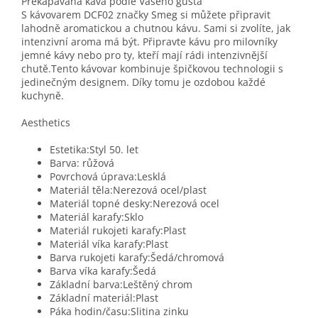
Překapávaná káva podle Vašeho gusta
S kávovarem DCF02 značky Smeg si můžete připravit
lahodně aromatickou a chutnou kávu. Sami si zvolíte, jak
intenzivní aroma má být. Připravte kávu pro milovníky
jemné kávy nebo pro ty, kteří mají rádi intenzivnější
chutě.Tento kávovar kombinuje špičkovou technologii s
jedinečným designem. Díky tomu je ozdobou každé
kuchyně.
Aesthetics
Estetika:Styl 50. let
Barva: růžová
Povrchová úprava:Lesklá
Materiál těla:Nerezová ocel/plast
Materiál topné desky:Nerezová ocel
Materiál karafy:Sklo
Materiál rukojeti karafy:Plast
Materiál víka karafy:Plast
Barva rukojeti karafy:Šedá/chromová
Barva víka karafy:Šedá
Základní barva:Leštěný chrom
Základní materiál:Plast
Páka hodin/času:Slitina zinku