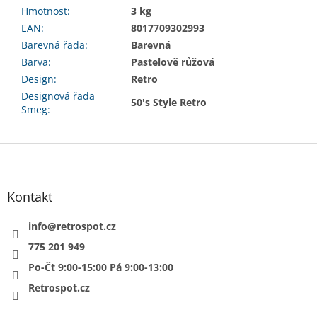
Hmotnost
:
3 kg
EAN
:
8017709302993
Barevná řada
:
Barevná
Barva
:
Pastelově růžová
Design
:
Retro
Designová řada
50's Style Retro
Smeg
:
Z
á
p
a
Kontakt
t
í
info
@
retrospot.cz
775 201 949
Po-Čt 9:00-15:00 Pá 9:00-13:00
Retrospot.cz