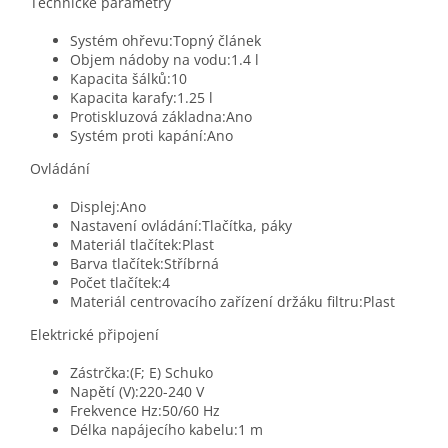
Technické parametry
Systém ohřevu:Topný článek
Objem nádoby na vodu:1.4 l
Kapacita šálků:10
Kapacita karafy:1.25 l
Protiskluzová základna:Ano
Systém proti kapání:Ano
Ovládání
Displej:Ano
Nastavení ovládání:Tlačítka, páky
Materiál tlačítek:Plast
Barva tlačítek:Stříbrná
Počet tlačítek:4
Materiál centrovacího zařízení držáku filtru:Plast
Elektrické připojení
Zástrčka:(F; E) Schuko
Napětí (V):220-240 V
Frekvence Hz:50/60 Hz
Délka napájecího kabelu:1 m