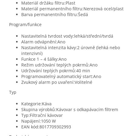
Materiál držáku filtru:Plast
Materiál permanentního filtru:Nerezová ocel/plast
Barva permanentního filtru:Šedá
Program/funkce
Nastavitelná tvrdost vody:lehká/střední/tvrdá
Alarm odvápnění:Ano
Nastavitelná intenzita kávy:2 úrovně (lehká nebo
intenzivní)
Funkce 1 – 4 šálky:Ano
Režim udržování teplých pokrmů:Ano
Udržování teplých pokrmů:40 min
Programovatelný automatický start:Ano
Zvukový alarm po uvaření:Volitelné
Typ
Kategorie:Káva
Skupina výrobků:Kávovar s odkapávacím filtrem
Typ:Filtrační kávovar
Napájení:1050 W
EAN kód:
8017709302993