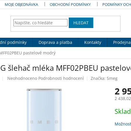
MOJE OBJEDNÁVKA
OBCHODNÍ PODMÍNKY
PODMÍNKY OCH
HLEDAT
dní podmínky
Doprava a platba
Kontakty
Prodejna
MFF02PBEU pastelově modrý
G šlehač mléka MFF02PBEU pastelo
Průměrné
Neohodnoceno
Podrobnosti hodnocení
Značka:
Smeg
hodnocení
2 9
produktu
je
2 438,0
0,0
z
Měrná
Skla
5
cena:
hvězdiček.
Možnost