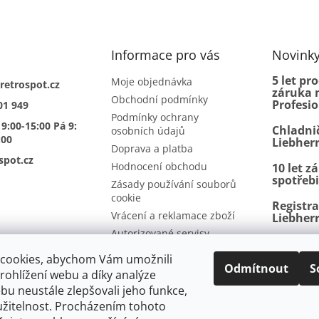
Informace pro vás
Novink
5 let pr
Moje objednávka
retrospot.cz
záruka n
Obchodní podmínky
Profesi
01 949
Podmínky ochrany
 9:00-15:00 Pá 9:
Chladni
osobních údajů
:00
Liebher
Doprava a platba
spot.cz
Hodnocení obchodu
10 let z
spotřeb
Zásady používání souborů
cookie
Registr
Vrácení a reklamace zboží
Liebher
Autorizované servisy
BioFresh
Kontakty
další p
cookies, abychom Vám umožnili
Odmítnout
S
ohlížení webu a díky analýze
u neustále zlepšovali jeho funkce,
užitelnost. Procházením tohoto
mínky
Vrácení a reklamace
Ochrana osobních údajů
Doprava a p