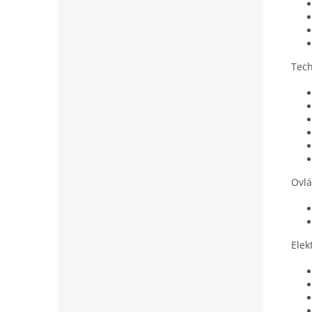
Tech
Ovlá
Elek