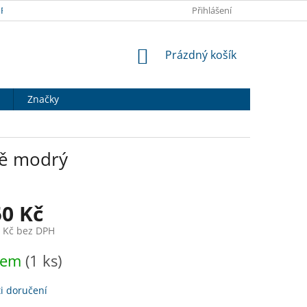
RANY OSOBNÍCH ÚDAJŮ
DOPRAVA A PLATBA
Přihlášení
HODNOCENÍ OB
NÁKUPNÍ
Prázdný košík
KOŠÍK
Značky
vě modrý
50 Kč
2 Kč bez DPH
dem
(1 ks)
i doručení