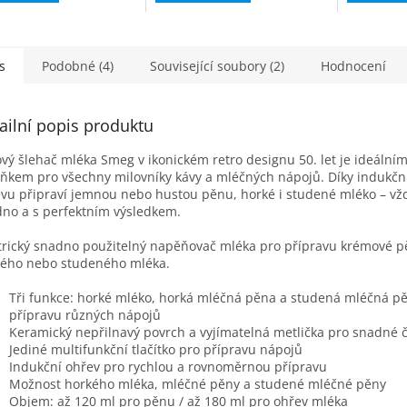
s
Podobné (4)
Související soubory (2)
Hodnocení
ailní popis produktu
ový šlehač mléka Smeg v ikonickém retro designu 50. let je ideální
ňkem pro všechny milovníky kávy a mléčných nápojů. Díky indukč
vu připraví jemnou nebo hustou pěnu, horké i studené mléko – vžd
no a s perfektním výsledkem.
trický snadno použitelný napěňovač mléka pro přípravu krémové p
ého nebo studeného mléka.
Tři funkce: horké mléko, horká mléčná pěna a studená mléčná p
přípravu různých nápojů
Keramický nepřilnavý povrch a vyjímatelná metlička pro snadné č
Jediné multifunkční tlačítko pro přípravu nápojů
Indukční ohřev pro rychlou a rovnoměrnou přípravu
Možnost horkého mléka, mléčné pěny a studené mléčné pěny
Objem: až 120 ml pro pěnu / až 180 ml pro ohřev mléka