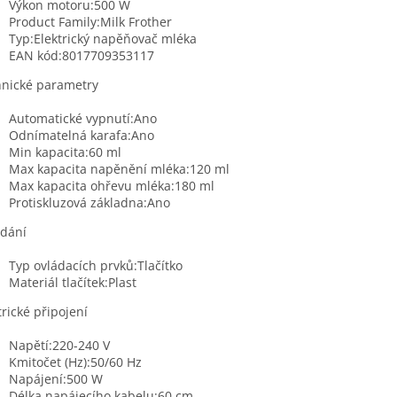
Výkon motoru:500 W
Product Family:Milk Frother
Typ:Elektrický napěňovač mléka
EAN kód:8017709353117
nické parametry
Automatické vypnutí:Ano
Odnímatelná karafa:Ano
Min kapacita:60 ml
Max kapacita napěnění mléka:120 ml
Max kapacita ohřevu mléka:180 ml
Protiskluzová základna:Ano
dání
Typ ovládacích prvků:Tlačítko
Materiál tlačítek:Plast
trické připojení
Napětí:220-240 V
Kmitočet (Hz):50/60 Hz
Napájení:500 W
Délka napájecího kabelu:60 cm