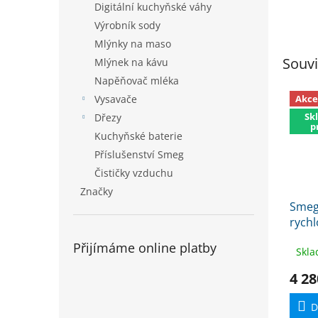
Digitální kuchyňské váhy
Výrobník sody
Mlýnky na maso
Souvi
Mlýnek na kávu
Napěňovač mléka
Akce
Vysavače
Sk
Dřezy
p
Kuchyňské baterie
Příslušenství Smeg
Čističky vzduchu
Značky
Smeg
rychl
past
Přijímáme online platby
Skla
k exp
4 28
D