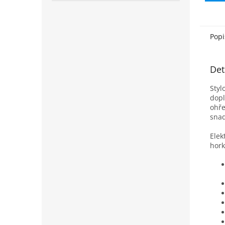
Popi
Det
Styl
dopl
ohře
snad
Elek
hork