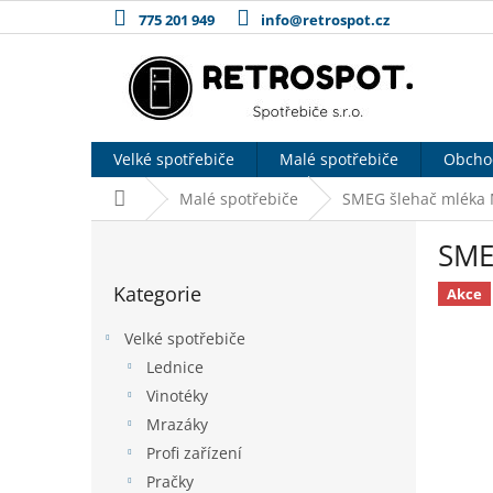
Přejít
775 201 949
info@retrospot.cz
na
obsah
Velké spotřebiče
Malé spotřebiče
Obcho
Domů
Malé spotřebiče
SMEG šlehač mléka 
P
SME
o
Přeskočit
s
Kategorie
kategorie
Akce
t
r
Velké spotřebiče
a
Lednice
n
Vinotéky
n
í
Mrazáky
p
Profi zařízení
a
Pračky