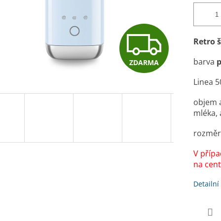
Z
Retro 
barva
p
ZDARMA
D
Linea 5
A
objem a
mléka, 
rozměr
R
V přípa
na cent
M
Detailní
A