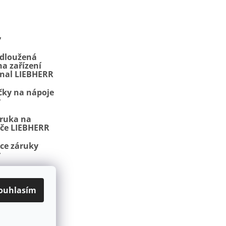
y
odloužená
a zařízení
onal LIEBHERR
čky na nápoje
r
áruka na
iče LIEBHERR
ace záruky
r
, NoFrost a
ojmy
ouhlasím
latba
Kontakty