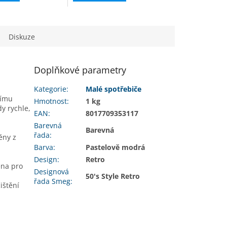
Diskuze
Doplňkové parametry
m
Kategorie
:
Malé spotřebiče
nímu
Hmotnost
:
1 kg
y rychle,
EAN
:
8017709353117
Barevná
Barevná
řada
:
ěny z
Barva
:
Pastelově modrá
Design
:
Retro
ěna pro
Designová
50's Style Retro
řada Smeg
:
ištění