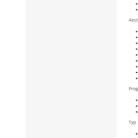
Aest
Pro
Typ