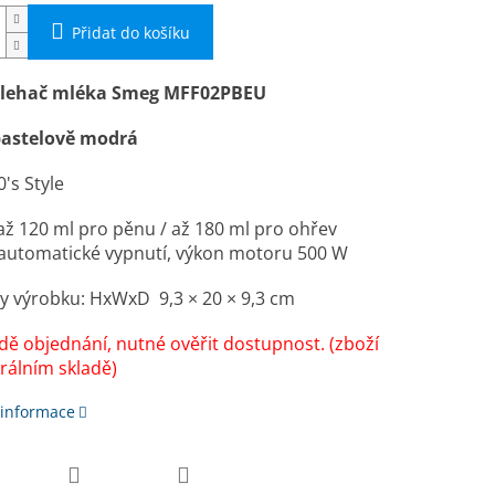
Přidat do košíku
šlehač mléka Smeg MFF02PBEU
astelově modrá
0's Style
ž 120 ml pro pěnu / až 180 ml pro ohřev
automatické vypnutí, výkon motoru 500 W
y výrobku: HxWxD
9,3 × 20 × 9,3 cm
dě objednání, nutné ověřit dostupnost. (zboží
rálním skladě)
 informace