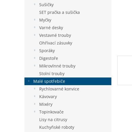
n
Sušičky
e
SET pračka a sušička
l
Myčky
Varné desky
Vestavné trouby
Ohřívací zásuvky
Sporáky
Digestoře
Mikrovlnné trouby
Stolní trouby
Malé spotřebiče
Rychlovarné konvice
Kávovary
Mixéry
Topinkovače
Lisy na citrusy
Kuchyňské roboty