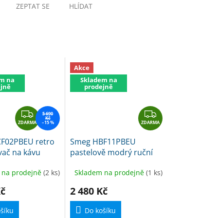
ZEPTAT SE
HLÍDAT
Akce
m na
Skladem na
jně
prodejně
Z
Z
5 690
Kč
ZDARMA
D
–15 %
ZDARMA
D
A
A
F02PBEU retro
Smeg HBF11PBEU
R
R
ač na kávu
pastelově modrý ruční
M
M
vě modrý
ponorný mixér
A
A
 na prodejně
(2 ks)
Skladem na prodejně
(1 ks)
Kč
2 480 Kč
šíku
Do košíku