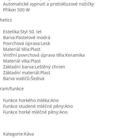
Automatické vypnutí a protiskluzové nožičky
Příkon 500 W
hetics
Estetika:Styl 50. let
Barva:Pastelově modrá
Povrchová úprava:Lesk
Materiál těla:Plast
Vnitřní povrchová úprava těla:Keramika
Materiál víka:Plast
Základní barva:Leštěný chrom
Základní materiál:Plast
Barva vodičů:Šedivá
gram/funkce
Funkce horkého mléka:Ano
Funkce studené mléčné pěny:Ano
Funkce horké mléčné pěny:Ano
Kategorie:Káva