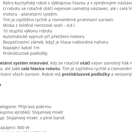
Retro kuchyňský robot s výklopnou hlavou a s výměnnými nástavc
U robotu se rotačně otáčí nejenom samotný nástavec, ale i celá h
motoru - planetární systém.
Tím je zajištěno rychlé a rovnoměrné promísení surovin.
Miska z leštěné nerezové oceli - 4,8 l.
10 stupňů výkonu robotu
Automatické vypnutí při přetížení motoru
Bezpečnostní zámek, když je hlava nakloněna nahoru
Napájecí kabel 1m
Protiskluzové podložky
etární systém mixování
, kdy se rotačně
otáčí
nejen samotný hák 
a, ale také
celá hlavice robotu
. Tím je zajištěno rychlé a rovnoměr
ísení všech surovin. Robot má
protiskluzové podložky
a vestavný
P
ategorie:
Příprava pokrmu
kupina výrobků:
Stojanový mixér
yp:
Stojanový mixér, v plné barvě
apájení:
800 W