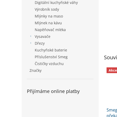
Digitální kuchyňské váhy
Výrobník sody
Mlýnky na maso
Mlýnek na kávu
Napěňovač mléka
Vysavače
Dřezy
Kuchyňské baterie
Souvi
Příslušenství Smeg
Čističky vzduchu
Akce
Značky
Přijímáme online platby
Smeg
přek