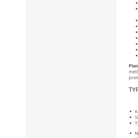
Plan
metl
prom
TY
K
S
T
N