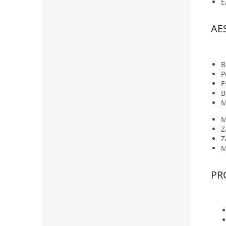
E
AE
B
P
E
B
M
M
Z
Z
M
PR