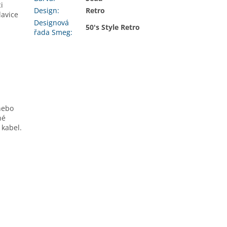
i
Design
:
Retro
lavice
Designová
50's Style Retro
řada Smeg
:
nebo
né
 kabel.