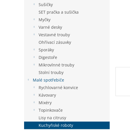
n
Sušičky
e
SET pračka a sušička
l
Myčky
Varné desky
Vestavné trouby
Ohřívací zásuvky
Sporáky
Digestoře
Mikrovlnné trouby
Stolní trouby
Malé spotřebiče
Rychlovarné konvice
Kávovary
Mixéry
Topinkovače
Lisy na citrusy
Kuchyňské roboty