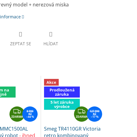
revný model + nerezová miska
 informace
ZEPTAT SE
HLÍDAT
Akce
m na
Prodloužená
jně
záruka
5 let záruka
výrobce
Z
Z
8 990
127 990
Kč
Kč
ZDARMA
D
–44 %
ZDARMA
D
–17 %
A
A
 MMC1500AL
Smeg TR4110GR Victoria
R
R
ký robot
- ihned
retro kombinovaný