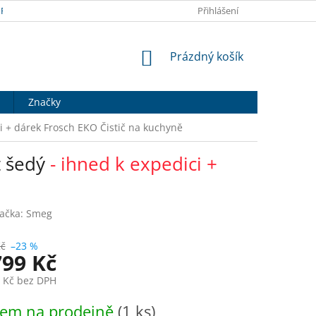
RANY OSOBNÍCH ÚDAJŮ
DOPRAVA A PLATBA
Přihlášení
HODNOCENÍ OB
NÁKUPNÍ
Prázdný košík
KOŠÍK
Značky
ci + dárek Frosch EKO Čistič na kuchyně
t šedý
- ihned k expedici +
ačka:
Smeg
Kč
–23 %
799 Kč
4 Kč bez DPH
dem na prodejně
(1 ks)