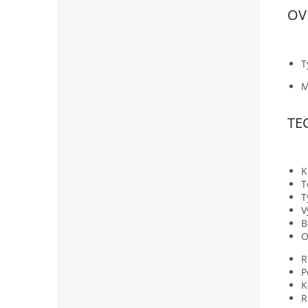
OV
T
M
TE
K
T
T
V
B
O
R
P
K
R