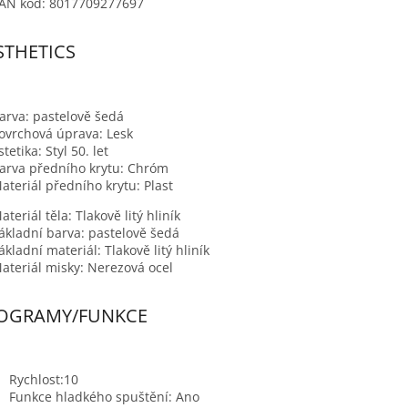
AN kód:
8017709277697
STHETICS
arva: pastelově šedá
ovrchová úprava:
Lesk
stetika:
Styl 50. let
arva předního krytu:
Chróm
ateriál předního krytu:
Plast
ateriál těla:
Tlakově litý hliník
ákladní barva: pastelově šedá
ákladní materiál:
Tlakově litý hliník
ateriál misky:
Nerezová ocel
OGRAMY/FUNKCE
Rychlost:
10
Funkce hladkého spuštění:
Ano