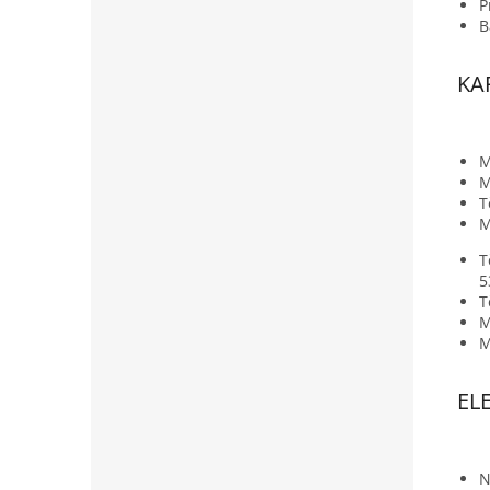
P
B
KA
M
M
T
M
T
5
T
M
M
EL
N