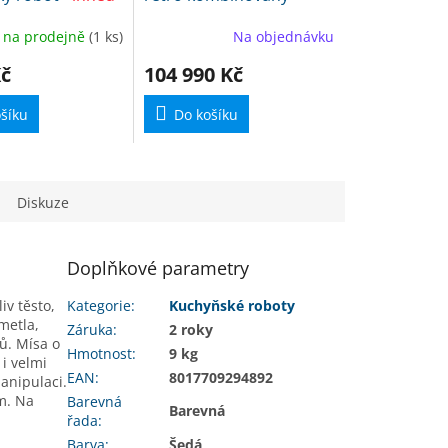
M
M
ci
sporák šedý 110 cm
A
A
 na prodejně
(1 ks)
Na objednávku
Kč
104 990 Kč
šíku
Do košíku
Diskuze
Doplňkové parametry
iv těsto,
Kategorie
:
Kuchyňské roboty
metla,
Záruka
:
2 roky
ů. Mísa o
Hmotnost
:
9 kg
i velmi
EAN
:
8017709294892
manipulaci.
m. Na
Barevná
Barevná
řada
:
Barva
:
Šedá