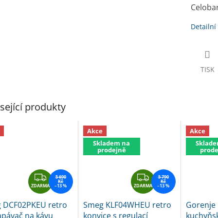
A
Celoba
Detailní
TISK
sející produkty
Akce
Akce
Skladem na
Sklade
prodejně
prode
Z
Z
5 690
5 790
Kč
Kč
ZDARMA
D
–13 %
ZDARMA
D
–13 %
A
A
 DCF02PKEU retro
Smeg KLF04WHEU retro
Gorenje
R
R
apávač na kávu
konvice s regulací
kuchyňs