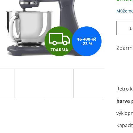
Můžeme 
Z
15 490 Kč
–23 %
Zdarma
ZDARMA
D
A
Retro 
R
barva 
výklopn
M
Kapacit