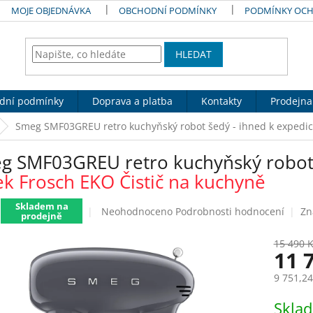
MOJE OBJEDNÁVKA
OBCHODNÍ PODMÍNKY
PODMÍNKY OCH
HLEDAT
dní podmínky
Doprava a platba
Kontakty
Prodejna
Smeg SMF03GREU retro kuchyňský robot šedý
- ihned k expedi
g SMF03GREU retro kuchyňský robo
ek Frosch EKO Čistič na kuchyně
Skladem na
Průměrné
Neohodnoceno
Podrobnosti hodnocení
Zn
prodejně
hodnocení
produktu
15 490 
je
11 
0,0
z
9 751,2
5
Měrná
hvězdiček.
Skla
cena: