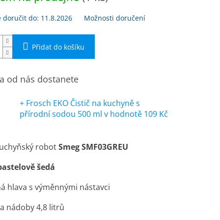
doručit do:
11.8.2026
Možnosti doručení
Přidat do košíku
 od nás dostanete
+ Frosch EKO Čistič na kuchyně s
přírodní sodou 500 ml
v hodnotě 109 Kč
kuchyňský robot
Smeg SMF03GREU
pastelově šedá
á hlava s výměnnými nástavci
a nádoby 4,8 litrů