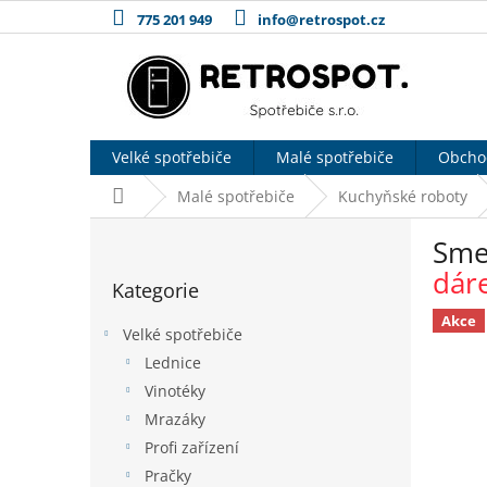
Přejít
775 201 949
info@retrospot.cz
na
obsah
Velké spotřebiče
Malé spotřebiče
Obcho
Domů
Malé spotřebiče
Kuchyňské roboty
P
Sme
o
Přeskočit
s
dár
Kategorie
kategorie
t
r
Akce
Velké spotřebiče
a
Lednice
n
Vinotéky
n
í
Mrazáky
p
Profi zařízení
a
Pračky