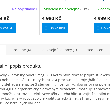
M
M
vý
teploty bílá
k expedi
A
A
Na objednávku
Skladem na prodejně
(1 ks)
Skladem
9 Kč
4 980 Kč
4 999 
o košíku
Do košíku
Do ko
s
Podobné (4)
Související soubory (1)
Hodnocení
ailní popis produktu
kový kuchyňský robot Smeg 50´s Retro Style dokáže připravit jakékol
 nebo pomazánku. 10 rychlostí a 4 pracovní nástroje (hák, šlehací 
hý šlehač a šlehač se 3 stěrkami) umožňují rychlou přípravu pokrm
mu 4,8 l s ergonomicky tvarovaným držadlem umožňuje zpracovat 
 množství surovin. Celokovové tělo z litého hliníku zajistí stabilní 
ový kuchyňský robot spojuje kvalitu značky Smeg s hravým designe
r více barevných variant.