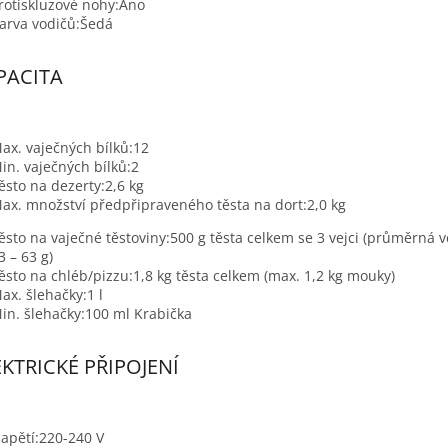
rotiskluzové nohy:
Ano
arva vodičů:
Šedá
PACITA
ax. vaječných bílků:
12
in. vaječných bílků:
2
ěsto na dezerty:
2,6 kg
ax. množství předpřipraveného těsta na dort:
2,0 kg
ěsto na vaječné těstoviny:
500 g těsta celkem se 3 vejci (průměrná ve
3 – 63 g)
ěsto na chléb/pizzu:
1,8 kg těsta celkem (max. 1,2 kg mouky)
ax. šlehačky:
1 l
in. šlehačky:
100 ml Krabička
EKTRICKÉ PŘIPOJENÍ
apětí:
220-240 V