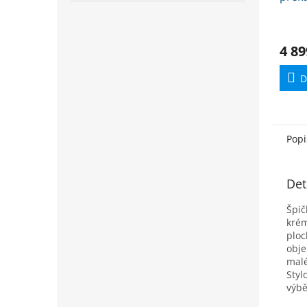
růžo
4 89
D
Popi
Det
Špič
krém
ploc
obje
malé
Styl
výbě