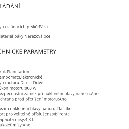
LÁDÁNÍ
yp ovládacích prvků:
Páka
ateriál páky:
Nerezová ocel
CHNICKÉ PARAMETRY
rok:
Planetarium
empomat:
Elektronické
yp motoru:
Direct Drive
ýkon motoru:
800 W
ezpečnostní zámek při naklonění hlavy nahoru:
Ano
chrana proti přetížení motoru:
Ano
ežim naklonění hlavy nahoru:
Tlačítko
ort pro volitelné příslušenství:
Fronta
apacita mísy:
4,8 L
ukojeť mísy:
Ano