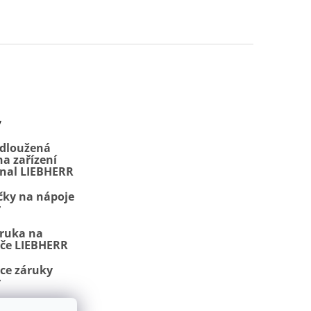
y
odloužená
a zařízení
onal LIEBHERR
čky na nápoje
r
áruka na
iče LIEBHERR
ace záruky
r
, NoFrost a