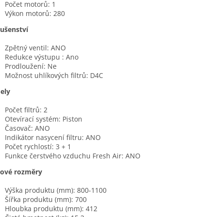
Počet motorů: 1
Výkon motorů: 280
lušenství
Zpětný ventil: ANO
Redukce výstupu : Ano
Prodloužení: Ne
Možnost uhlíkových filtrů: D4C
ely
Počet filtrů: 2
Otevírací systém: Piston
Časovač: ANO
Indikátor nasycení filtru: ANO
Počet rychlostí: 3 + 1
Funkce čerstvého vzduchu Fresh Air: ANO
kové rozměry
Výška produktu (mm): 800-1100
Šířka produktu (mm): 700
Hloubka produktu (mm): 412