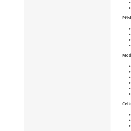
Přís
Mod
Cel