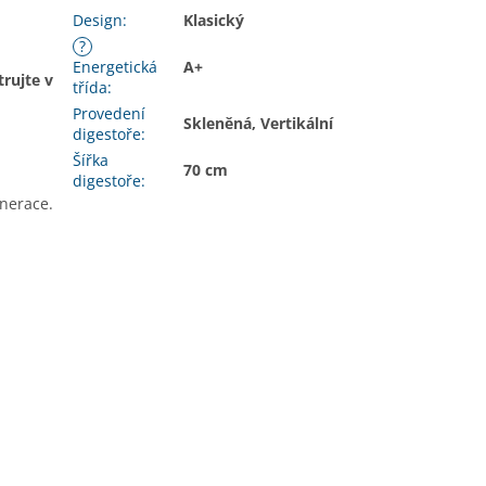
Design
:
Klasický
?
Energetická
A+
rujte v
třída
:
Provedení
Skleněná, Vertikální
digestoře
:
Šířka
70 cm
digestoře
:
enerace.