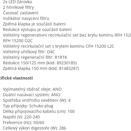
2x LED žárovka
2 hliníkové filtry
Časovač zastavení
Indikátor nasycení filtru
Zpětná klapka je součástí balení
Redukce výstupu je součástí balení
Volitelný regenerativní recirkulační set bez krytu komínu RFH 152
RFH 15200 O2C
Volitelný recirkulační set s krytem komínu CFH 15200 L2C
Volitelný uhlíkový filtr: D4C
Volitelný regenerační filtr: R1RTK
Redukce 150/125 mm (kód: 89230185)
Zpětná klapka 150 mm (kód: 81483287)
ifické vlastnosti
Vyjímatelný sběrač oleje: ANO
Duální nasávací systém: ANO
Spotřeba vnitřního osvětlení (W): 4
Typ přípojky: Schuko plug
Délka připojovacího kabelu (cm): 100
Napětí (V): 220-240
Frekvence (Hz): 50/60
Celkový výkon digestoře (W): 286