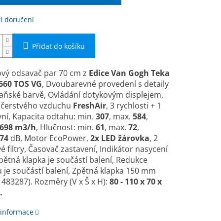
i doručení
Přidat do košíku
vý odsavač par 70 cm
z
Edice Van Gogh Teka
660 TOS VG
, Dvoubarevné provedení s detaily
ňské barvě, Ovládání dotykovým displejem,
 čerstvého vzduchu
FreshAir
, 3 rychlosti + 1
vní, Kapacita odtahu: min.
307
, max.
584
,
698 m3/h
, Hlučnost: min.
61
, max.
72
,
74
dB, Motor EcoPower,
2x LED žárovka
, 2
vé filtry, Časovač zastavení, Indikátor nasycení
 Zpětná klapka je součástí balení, Redukce
 je součástí balení, Zpětná klapka 150 mm
1483287).
Rozměry (V x Š x H):
80 - 110 x 70 x
.
 informace