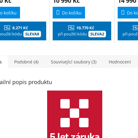
0 Kč
10 990 Kč
14 990
o košíku
Do košíku
Do ko
8,271 Kč
10,770 Kč
 použití kódu
SLEVA8
při použití kódu
SLEVA2
při použ
s
Podobné (4)
Související soubory (3)
Hodnocení
ailní popis produktu