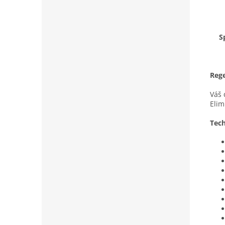
S
Rege
Váš 
Elim
Tech