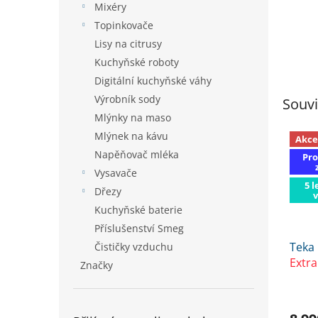
Mixéry
Topinkovače
Lisy na citrusy
Kuchyňské roboty
Digitální kuchyňské váhy
Výrobník sody
Souvi
Mlýnky na maso
Mlýnek na kávu
Akce
Napěňovač mléka
Pro
Vysavače
5 l
Dřezy
Kuchyňské baterie
Příslušenství Smeg
Teka
Čističky vzduchu
Extra
Značky
SLEV