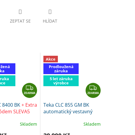
ZEPTAT SE
HLÍDAT
Akce
užená
Prodloužená
ka
záruka
áruka
5 let záruka
bce
výrobce
Z
Z
ZDARMA
D
ZDARMA
D
A
A
C 8400 BK
+ Extra
Teka CLC 855 GM BK
R
R
kódem SLEVA5
automatický vestavný
M
M
kávovar
+ Extra sleva s
A
A
Skladem
Skladem
kódem SLEVA10