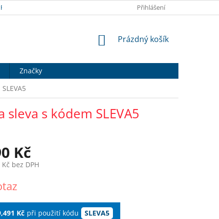
RANY OSOBNÍCH ÚDAJŮ
DOPRAVA A PLATBA
Přihlášení
HODNOCENÍ OB
NÁKUPNÍ
Prázdný košík
KOŠÍK
Značky
m SLEVA5
ra sleva s kódem SLEVA5
90 Kč
0 Kč bez DPH
otaz
9,491 Kč
při použití kódu
SLEVA5