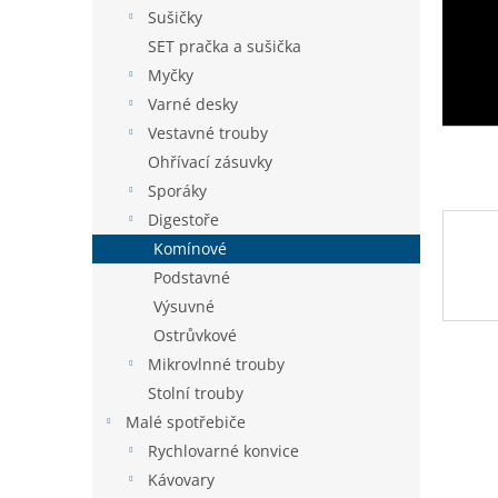
n
Sušičky
e
SET pračka a sušička
l
Myčky
Varné desky
Vestavné trouby
Ohřívací zásuvky
Sporáky
Digestoře
Komínové
Podstavné
Výsuvné
Ostrůvkové
Mikrovlnné trouby
Stolní trouby
Malé spotřebiče
Rychlovarné konvice
Kávovary