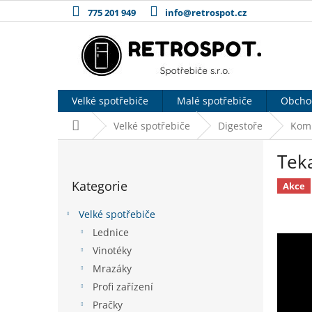
Přejít
775 201 949
info@retrospot.cz
na
obsah
Velké spotřebiče
Malé spotřebiče
Obcho
Domů
Velké spotřebiče
Digestoře
Kom
P
Tek
o
Přeskočit
s
Kategorie
kategorie
Akce
t
r
Velké spotřebiče
a
Lednice
n
Vinotéky
n
í
Mrazáky
p
Profi zařízení
a
Pračky