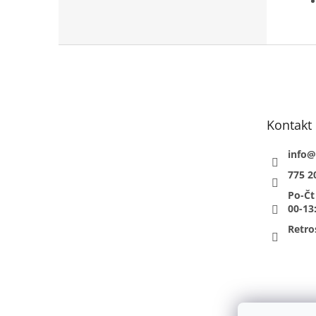
Z
á
p
a
t
Kontakt
í
info
@
775 2
Po-Čt
00-13
Retro