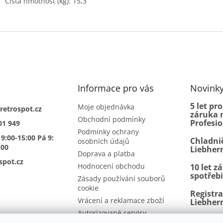
Čistá hmotnost (kg): 15,3
Informace pro vás
Novink
5 let pr
Moje objednávka
retrospot.cz
záruka n
Obchodní podmínky
Profesi
01 949
Podmínky ochrany
 9:00-15:00 Pá 9:
Chladni
osobních údajů
:00
Liebher
Doprava a platba
spot.cz
Hodnocení obchodu
10 let z
spotřeb
Zásady používání souborů
cookie
Registr
Vrácení a reklamace zboží
Liebher
Autorizované servisy
BioFresh