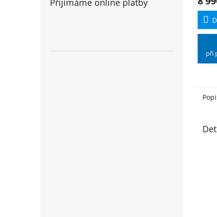
8 99
Přijímáme online platby
D
při
Popi
Det