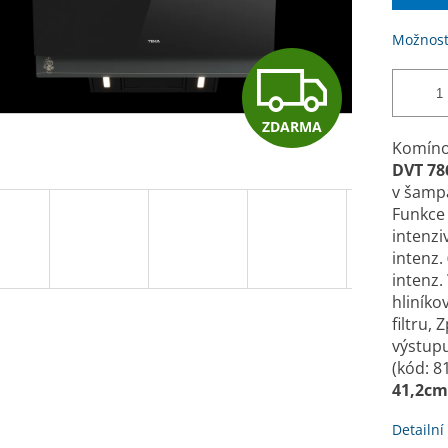
Možnost
Z
ZDARMA
D
Komíno
DVT 78
v šampa
A
Funkce
intenzi
intenz.
R
intenz.
hliníko
filtru,
M
výstupu
(kód: 8
41,2cm
A
Detailní