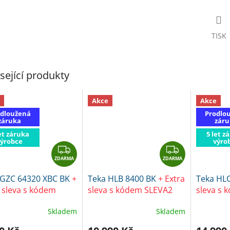
TISK
sející produkty
Akce
Akce
dloužená
Prodlo
záruka
záru
et záruka
5 let z
výrobce
výro
Z
Z
ZDARMA
D
ZDARMA
D
A
A
 GZC 64320 XBC BK
+
Teka HLB 8400 BK
+ Extra
Teka HL
R
R
 sleva s kódem
sleva s kódem SLEVA2
sleva s 
M
M
A8
A
A
Skladem
Skladem