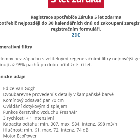
Registrace spotřebiče Záruka 5 let zdarma
potřebič nejpozději do 30 kalendářních dnů od zakoupení zaregist
registračním formuláři.
ZDE
nerativní filtry
domov bez zápachu s volitelnými regeneračními filtry nejnovější g
inují až 95% pachů po dobu přibližně tří let.
nické údaje
Edice Van Gogh
Dvoubarevné provedení s detaily v šampaňské barvě
Komínový odsavač par 70 cm
Ovládání dotykovým displejem
Funkce čerstvého vzduchu FreshAir
3 rychlosti + 1 intenzivní
Kapacita odtahu: min. 307, max. 584, intenz. 698 m3/h
Hlučnost: min. 61, max. 72, intenz. 74 dB
Motor EcoPower