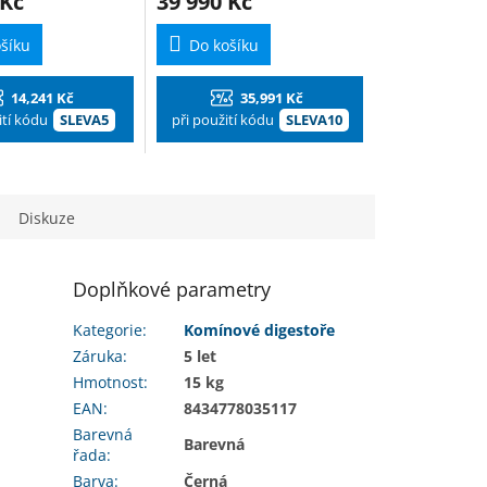
 Kč
39 990 Kč
šíku
Do košíku
14,241 Kč
35,991 Kč
ití kódu
SLEVA5
při použití kódu
SLEVA10
Diskuze
Doplňkové parametry
Kategorie
:
Komínové digestoře
Záruka
:
5 let
Hmotnost
:
15 kg
EAN
:
8434778035117
Barevná
Barevná
řada
:
Barva
:
Černá