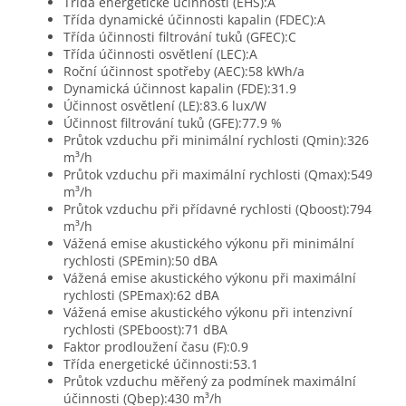
Třída energetické účinnosti (EHS):A
Třída dynamické účinnosti kapalin (FDEC):A
Třída účinnosti filtrování tuků (GFEC):C
Třída účinnosti osvětlení (LEC):A
Roční účinnost spotřeby (AEC):58 kWh/a
Dynamická účinnost kapalin (FDE):31.9
Účinnost osvětlení (LE):83.6 lux/W
Účinnost filtrování tuků (GFE):77.9 %
Průtok vzduchu při minimální rychlosti (Qmin):326
m³/h
Průtok vzduchu při maximální rychlosti (Qmax):549
m³/h
Průtok vzduchu při přídavné rychlosti (Qboost):794
m³/h
Vážená emise akustického výkonu při minimální
rychlosti (SPEmin):50 dBA
Vážená emise akustického výkonu při maximální
rychlosti (SPEmax):62 dBA
Vážená emise akustického výkonu při intenzivní
rychlosti (SPEboost):71 dBA
Faktor prodloužení času (F):0.9
Třída energetické účinnosti:53.1
Průtok vzduchu měřený za podmínek maximální
účinnosti (Qbep):430 m³/h