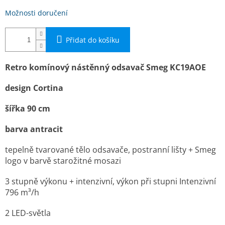
Možnosti doručení
Přidat do košíku
Retro komí­nový nástěnný odsavač Smeg KC19AOE
design Cortina
šířka 90 cm
barva antracit
tepelně tvarované tělo odsavače, postranní lišty + Smeg
logo v barvě starožitné mosazi
3 stupně výkonu + intenzivní, výkon při stupni Intenzivní
796 m³/h
2 LED-světla