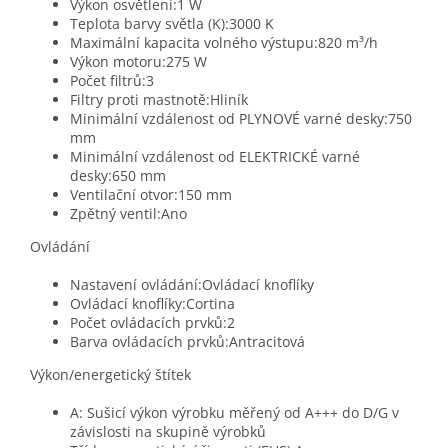
Výkon osvětlení:1 W
Teplota barvy světla (K):3000 K
Maximální kapacita volného výstupu:820 m³/h
Výkon motoru:275 W
Počet filtrů:3
Filtry proti mastnotě:Hliník
Minimální vzdálenost od PLYNOVÉ varné desky:750
mm
Minimální vzdálenost od ELEKTRICKÉ varné
desky:650 mm
Ventilační otvor:150 mm
Zpětný ventil:Ano
Ovládání
Nastavení ovládání:Ovládací knoflíky
Ovládací knoflíky:Cortina
Počet ovládacích prvků:2
Barva ovládacích prvků:Antracitová
Výkon/energetický štítek
A: Sušicí výkon výrobku měřený od A+++ do D/G v
závislosti na skupině výrobků