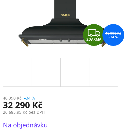
Z
48 990 Kč
–34 %
ZDARMA
D
A
R
M
A
48 990 Kč
–34 %
32 290 Kč
26 685,95 Kč bez DPH
Měrná
Na objednávku
cena: