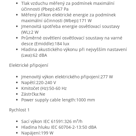
Tlak vzduchu měřený za podmínek maximální
účinnosti (Pbep):457 Pa
Měřený příkon elektrické energie za podmínek
maximální účinnosti (Wbep):171 W
Jmenovitá spotřeba energie osvětlovací soustavy
(WL):2 W
Průměrné osvětlení osvětlovací soustavy na varné
desce (Emiddle):184 lux
Hladina akustického výkonu při nejvyšším nastavení
(Lwa):62 dBA
Elektrické připojení
Jmenovitý výkon elektrického připojení:277 W
Napětí:220-240 V
Kmitočet (Hz):50-60 Hz
Zástrčka:Ne
Power supply cable length:1000 mm
Rychlost 1
Sací výkon IEC 61591:326 m³/h
Hladina hluku IEC 60704-2-13:50 dBA
Napájení:199 W