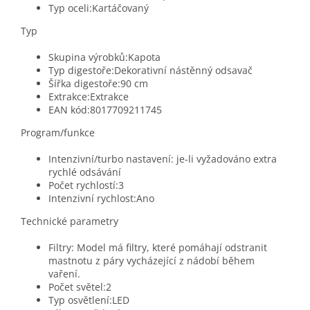
Typ oceli:Kartáčovaný
Typ
Skupina výrobků:Kapota
Typ digestoře:Dekorativní nástěnný odsavač
Šířka digestoře:90 cm
Extrakce:Extrakce
EAN kód:8017709211745
Program/funkce
Intenzivní/turbo nastavení: je-li vyžadováno extra
rychlé odsávání
Počet rychlostí:3
Intenzivní rychlost:Ano
Technické parametry
Filtry: Model má filtry, které pomáhají odstranit
mastnotu z páry vycházející z nádobí během
vaření.
Počet světel:2
Typ osvětlení:LED