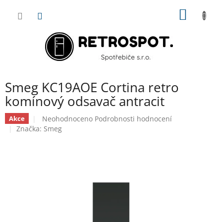
Přejít
NÁKUP
na
obsah
KOŠÍK
Smeg KC19AOE Cortina retro
komínový odsavač antracit
Průměrné
Neohodnoceno
Podrobnosti hodnocení
Akce
hodnocení
Značka:
Smeg
produktu
je
0,0
z
5
hvězdiček.