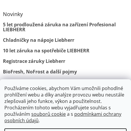
Novinky
5 let prodloužená záruka na zařízení Profesional
LIEBHERR
Chladničky na nápoje Liebherr
10 let záruka na spotřebiče LIEBHERR
Registrace záruky Liebherr
BioFresh, NoFrost a další pojmy
Používáme cookies, abychom Vám umožnili pohodlné
Obchodní podmínky
Vrácení a reklamace
prohlížení webu a díky analýze provozu webu neustále
Ochrana osobních údajů
Doprava a platba
Kontakty
zlepšovali jeho funkce, výkon a použitelnost.
Procházením tohoto webu vyjadřujete souhlas s
používáním
souborů cookie
a s
podmínkami ochrany
osobních údajů
.
V srpnu je výroba a expedice