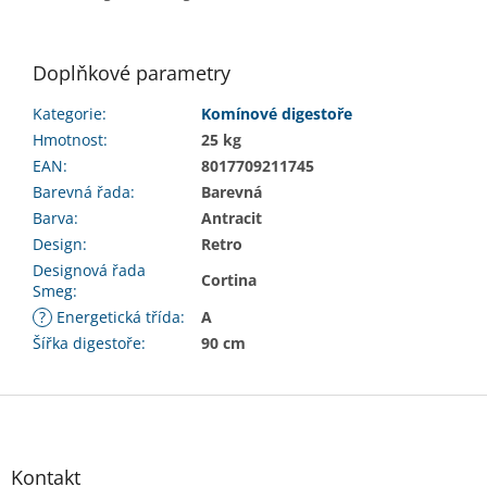
Doplňkové parametry
Kategorie
:
Komínové digestoře
Hmotnost
:
25 kg
EAN
:
8017709211745
Barevná řada
:
Barevná
Barva
:
Antracit
Design
:
Retro
Designová řada
Cortina
Smeg
:
?
Energetická třída
:
A
Šířka digestoře
:
90 cm
Z
á
p
a
Kontakt