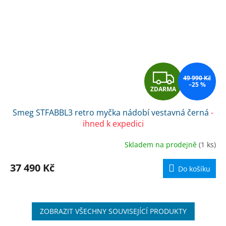
Z
49 990 Kč
–25 %
ZDARMA
D
Smeg STFABBL3 retro myčka nádobí vestavná černá
-
A
ihned k expedici
R
Skladem na prodejně
(1 ks)
M
37 490 Kč
Do košíku
A
ZOBRAZIT VŠECHNY SOUVISEJÍCÍ PRODUKTY