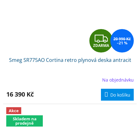
Z
20 990 Kč
–21 %
ZDARMA
D
Smeg SR775AO Cortina retro plynová deska antracit
A
R
Na objednávku
M
16 390 Kč
Do košíku
A
Akce
Skladem na
prodejně