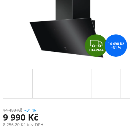
Z
14 490 Kč
–31 %
ZDARMA
D
A
R
M
A
14 490 Kč
–31 %
9 990 Kč
8 256,20 Kč bez DPH
Měrná