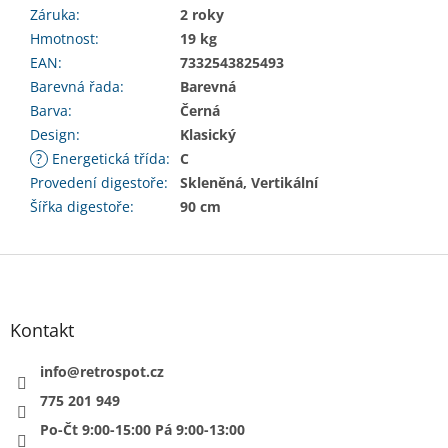
Záruka
:
2 roky
Hmotnost
:
19 kg
EAN
:
7332543825493
Barevná řada
:
Barevná
Barva
:
Černá
Design
:
Klasický
?
Energetická třída
:
C
Provedení digestoře
:
Skleněná, Vertikální
Šířka digestoře
:
90 cm
Z
á
p
a
Kontakt
t
í
info
@
retrospot.cz
775 201 949
Po-Čt 9:00-15:00 Pá 9:00-13:00