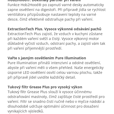
Funkce Hob2Hood® po zapnutí varné desky automaticky
zapne osvětlení na digestoři. Při přípravě jídla se rychlost
ventilátoru přizpůsobuje nastavení teploty na varné
desce, čímž efektivně odstraňuje pachy při vaření.
ExtractionTech Plus. Vysoce výkonné odsávání pachů
ExtractionTech Plus zajistí, že vzduch v kuchyni zůstane
při každém vaření svěží a čistý. Vysoce výkonný motor
důkladně vyčistí vzduch, odstraní pachy, a zajistí vám tak
při vaření příjemnější prostředí.
Vařte s jasným osvětlením Pure Illumination
Pure Illumination přináší intenzivní a odolné osvětlení,
abyste při vaření měli o všem přehled. Naše energeticky
úsporné LED osvětlení osvítí celou varnou plochu, takže
při přípravě jídel uvidíte každičký detail.
Tukový filtr Grease Plus pro vysoký výkon
Tukový filtr Grease Plus slouží k vysoce účinnému
odstraňování mastnoty, čímž zajišťuje čisté prostředí pro
vaření. Filtr se snadno čistí ručně nebo v myčce nádobí a
dlouhodobě udržuje optimální účinnost pro dosažení
vynikajících výsledků.