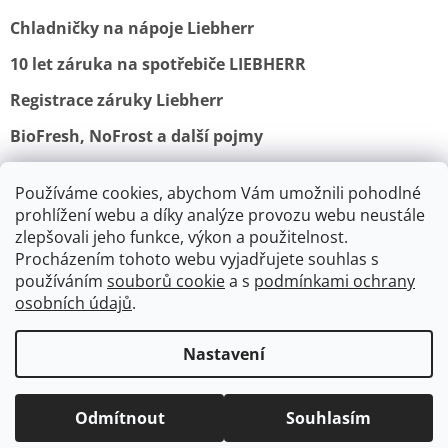
Chladničky na nápoje Liebherr
10 let záruka na spotřebiče LIEBHERR
Registrace záruky Liebherr
BioFresh, NoFrost a další pojmy
Používáme cookies, abychom Vám umožnili pohodlné
Obchodní podmínky
Vrácení a reklamace
prohlížení webu a díky analýze provozu webu neustále
Ochrana osobních údajů
Doprava a platba
Kontakty
zlepšovali jeho funkce, výkon a použitelnost.
Procházením tohoto webu vyjadřujete souhlas s
používáním
souborů cookie
a s
podmínkami ochrany
osobních údajů
.
V srpnu je výroba a expedice
spotřebičů Lofra a Smeg pozastavena.
Nastavení
Vytvořil Shoptet
Probíhá celozávodní dovolená těchto
výrobců. Expedice objednávek začínají
Odmítnout
Souhlasím
Copyright 2026
Retrospot.cz
. Všechna práva vyhrazena.
od 31.8.2026