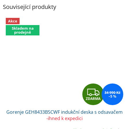
Související produkty
Akce
Skladem na
prodejně
Z
34 990 Kč
–5 %
ZDARMA
D
Gorenje GEH8433BSCWF indukční deska s odsavačem
A
-ihned k expedici
R