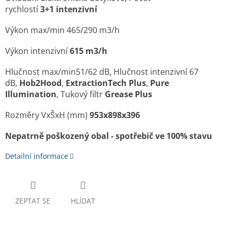
rychlostí
3+1
intenzivní
Výkon max/min 465
/290 m3/h
Výkon intenzivní
615 m3/h
Hlučnost max/min
51/62 dB,
Hlučnost intenzivní
67
dB,
Hob2Hood
,
ExtractionTech Plus
,
Pure
Illumination
,
Tukový filtr
Grease Plus
Rozměry VxŠxH (mm)
953x898x396
Nepatrně poškozený obal - spotřebič ve 100% stavu
Detailní informace
ZEPTAT SE
HLÍDAT