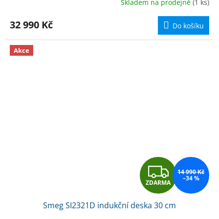
Skladem na prodejně
(1 ks)
M
32 990 Kč
Do košíku
A
Akce
Z
14 990 Kč
–34 %
ZDARMA
D
Smeg SI2321D indukční deska 30 cm
A