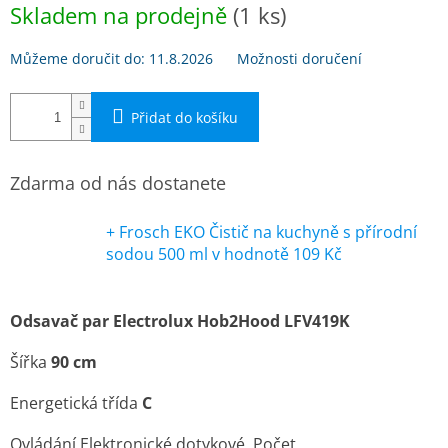
Skladem na prodejně
(1 ks)
cena:
Můžeme doručit do:
11.8.2026
Možnosti doručení
Přidat do košíku
Zdarma od nás dostanete
+ Frosch EKO Čistič na kuchyně s přírodní
sodou 500 ml
v hodnotě 109 Kč
Odsavač par
Electrolux Hob2Hood LFV419K
Šířka
90 cm
Energetická
třída
C
Ovládání Elektronické dotykové, Počet