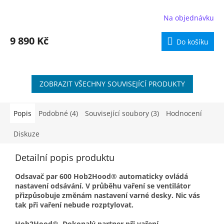
R
Na objednávku
M
9 890 Kč
Do košíku
A
ZOBRAZIT VŠECHNY SOUVISEJÍCÍ PRODUKTY
Popis
Podobné (4)
Související soubory (3)
Hodnocení
Diskuze
Detailní popis produktu
Odsavač par 600 Hob2Hood® automaticky ovládá
nastavení odsávání. V průběhu vaření se ventilátor
přizpůsobuje změnám nastavení varné desky. Nic vás
tak při vaření nebude rozptylovat.
Hob2Hood®. Dokonalý partner při vaření