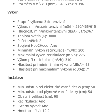
Rozměry V x Š x H (mm): 543 x 898 x 396
Výkon
Stupně výkonu: 3+intenzivní
Výkon, min/max/intenzivní (m3/h): 290/465/615
Hlučnost, min/max/intenzivní dB(A): 51/62/67
Teplota světla (K): 3000
Počet světel: 2
Spojení Hob2Hood: Ano
Minimální výkon recirkulace (m3/h): 200
Maximální výkon recirkulace (m3/h): 275
Výkon při recirkulaci (m3/h): 310
Hlasitost při minimálním výkonu (dB(A)): 63
Hlasitost při maximálním výkonu (dB(A)): 71
Instalace
Min. odstup od elektrické varné desky (cm): 50
Min. odstup od plynové varné desky (cm): 54
Obecná velikost (cm): 90
Recirkulace: Ano
Externí vývod: Ano
Hmotnost (kg): 12.2