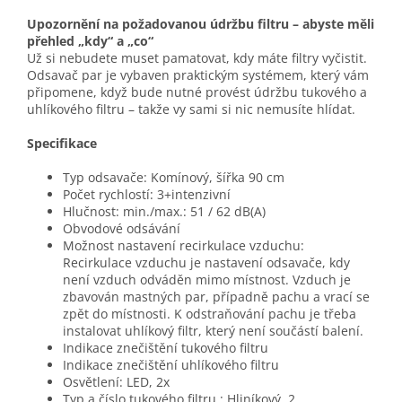
Upozornění na požadovanou údržbu filtru – abyste měli
přehled „kdy“ a „co“
Už si nebudete muset pamatovat, kdy máte filtry vyčistit.
Odsavač par je vybaven praktickým systémem, který vám
připomene, když bude nutné provést údržbu tukového a
uhlíkového filtru – takže vy sami si nic nemusíte hlídat.
Specifikace
Typ odsavače: Komínový, šířka 90 cm
Počet rychlostí: 3+intenzivní
Hlučnost: min./max.: 51 / 62 dB(A)
Obvodové odsávání
Možnost nastavení recirkulace vzduchu:
Recirkulace vzduchu je nastavení odsavače, kdy
není vzduch odváděn mimo místnost. Vzduch je
zbavován mastných par, případně pachu a vrací se
zpět do místnosti. K odstraňování pachu je třeba
instalovat uhlíkový filtr, který není součástí balení.
Indikace znečištění tukového filtru
Indikace znečištění uhlíkového filtru
Osvětlení: LED, 2x
Typ a číslo tukového filtru : Hliníkový, 2