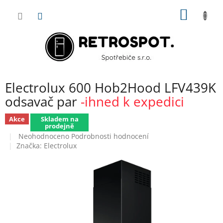
Přejít
NÁKUP
na
obsah
KOŠÍK
Electrolux 600 Hob2Hood LFV439K
odsavač par
-ihned k expedici
Akce
Skladem na
prodejně
Průměrné
Neohodnoceno
Podrobnosti hodnocení
hodnocení
Značka:
Electrolux
produktu
je
0,0
z
5
hvězdiček.