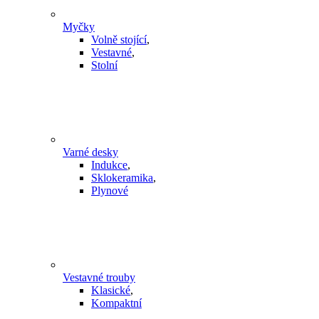
Myčky
Volně stojící
,
Vestavné
,
Stolní
Varné desky
Indukce
,
Sklokeramika
,
Plynové
Vestavné trouby
Klasické
,
Kompaktní