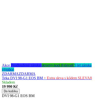
Akce
Prodloužená záruka
slevovy-kod-8;sleva8
5 let záruka
výrobce
ZDARMA
ZDARMA
Teka DVI 98-G1 EOS BM
+ Extra sleva s kódem SLEVA8
Skladem
19 990 Kč
Do košíku
DVI 98-G1 EOS BM