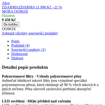
Akce
ZDARMA
ZDARMA
11 990 Kč
–21 %
MORA OO963X
Skladem
9 450 Kč
Do košíku
OO963X
Zobrazit všechny související produkty
Popis
Podobné (4)
Související soubory (2)
Hodnocení
Diskuze
Detailní popis produktu
Polyuretanové filtry - Výhody polyuretanové pěny
Jedinečné hliníkové tukové filtry jsou vylepšené speciální
polyuretanovou pěnou, která eliminuje až 98 % všech tukových a
jiných nečistot. Pěna zároveň zachovává perfektní absorpční
účinnost.
LED osvětlení - Mějte přehled nad vařením