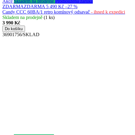
Akce
Skladem na prodejně
Prodloužená záruka
ZDARMA
ZDARMA
5 490 Kč
–27 %
Candy CCC 60BA/1 retro komínový odsavač
- ihned k expedici
Skladem na prodejně
(1 ks)
3 990 Kč
Do košíku
36901756/SKLAD