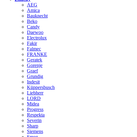
AEG
Amica
Bauknecht
Beko
Candy
Daewoo
Electrolux
Fakir
Falmec
FRANKE
Geratek
Gorenje
Graef
Grundig
Indesit
Küppersbusch
Liebherr
LORD
Midea
Progress
Respekta
Severin
Sharp
Siemens
Smeg