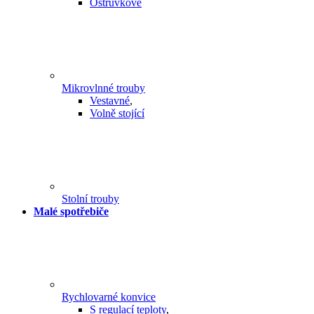
Ostrůvkové
Mikrovlnné trouby
Vestavné
,
Volně stojící
Stolní trouby
Malé spotřebiče
Rychlovarné konvice
S regulací teploty
,