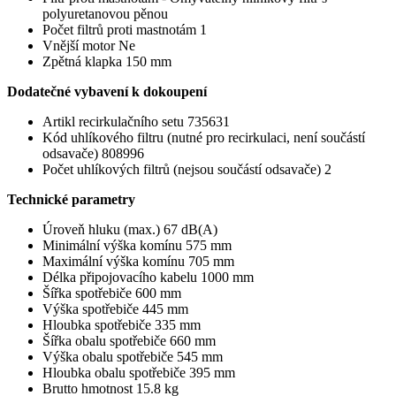
polyuretanovou pěnou
Počet filtrů proti mastnotám 1
Vnější motor Ne
Zpětná klapka 150 mm
Dodatečné vybavení k dokoupení
Artikl recirkulačního setu 735631
Kód uhlíkového filtru (nutné pro recirkulaci, není součástí
odsavače) 808996
Počet uhlíkových filtrů (nejsou součástí odsavače) 2
Technické parametry
Úroveň hluku (max.) 67 dB(A)
Minimální výška komínu 575 mm
Maximální výška komínu 705 mm
Délka připojovacího kabelu 1000 mm
Šířka spotřebiče 600 mm
Výška spotřebiče 445 mm
Hloubka spotřebiče 335 mm
Šířka obalu spotřebiče 660 mm
Výška obalu spotřebiče 545 mm
Hloubka obalu spotřebiče 395 mm
Brutto hmotnost 15.8 kg