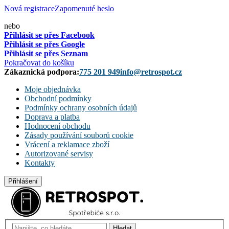
Nová registrace
Zapomenuté heslo
nebo
Přihlásit se přes Facebook
Přihlásit se přes Google
Přihlásit se přes Seznam
Pokračovat do košíku
Zákaznická podpora:
775 201 949
info@retrospot.cz
Moje objednávka
Obchodní podmínky
Podmínky ochrany osobních údajů
Doprava a platba
Hodnocení obchodu
Zásady používání souborů cookie
Vrácení a reklamace zboží
Autorizované servisy
Kontakty
Přihlášení
Hledat