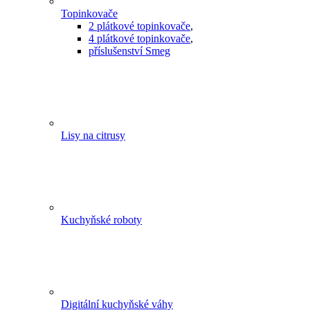
Topinkovače
2 plátkové topinkovače
,
4 plátkové topinkovače
,
příslušenství Smeg
Lisy na citrusy
Kuchyňské roboty
Digitální kuchyňské váhy