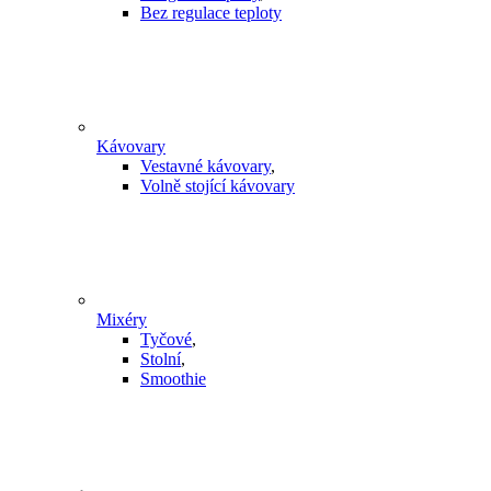
Bez regulace teploty
Kávovary
Vestavné kávovary
,
Volně stojící kávovary
Mixéry
Tyčové
,
Stolní
,
Smoothie