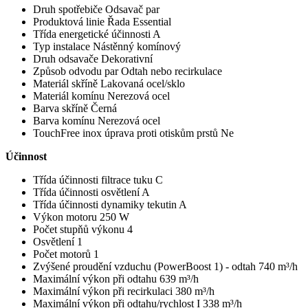
Druh spotřebiče Odsavač par
Produktová linie Řada Essential
Třída energetické účinnosti A
Typ instalace Nástěnný komínový
Druh odsavače Dekorativní
Způsob odvodu par Odtah nebo recirkulace
Materiál skříně Lakovaná ocel/sklo
Materiál komínu Nerezová ocel
Barva skříně Černá
Barva komínu Nerezová ocel
TouchFree inox úprava proti otiskům prstů Ne
Účinnost
Třída účinnosti filtrace tuku C
Třída účinnosti osvětlení A
Třída účinnosti dynamiky tekutin A
Výkon motoru 250 W
Počet stupňů výkonu 4
Osvětlení 1
Počet motorů 1
Zvýšené proudění vzduchu (PowerBoost 1) - odtah 740 m³/h
Maximální výkon při odtahu 639 m³/h
Maximální výkon při recirkulaci 380 m³/h
Maximální výkon při odtahu/rychlost I 338 m³/h