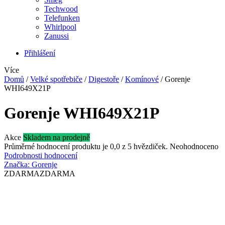
Techwood
Telefunken
Whirlpool
Zanussi
Přihlášení
Více
Domů
/
Velké spotřebiče
/
Digestoře
/
Komínové
/
Gorenje
WHI649X21P
Gorenje WHI649X21P
Akce
Skladem na prodejně
Průměrné hodnocení produktu je 0,0 z 5 hvězdiček.
Neohodnoceno
Podrobnosti hodnocení
Značka:
Gorenje
ZDARMA
ZDARMA