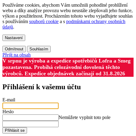
Používáme cookies, abychom Vám umožnili pohodlné prohlížení
webu a díky analýze provozu webu neustále zlepšovali jeho funkce,
výkon a použitelnost. Procházením tohoto webu vyjadřujete souhlas
s používáním
souborů cookie
a s
podmínkami ochrany osobních
údajů
.
Nastavení
Odmítnout
Souhlasím
Přejít na obsah
V srpnu je výroba a expedice spotřebičů Lofra a Smeg
pozastavena. Probíhá celozávodní dovolená těchto
výrobců. Expedice objednávek začínají od 31.8.2026
Přihlášení k vašemu účtu
E-mail
Heslo
Nemůžete vyplnit toto pole
Přihlásit se