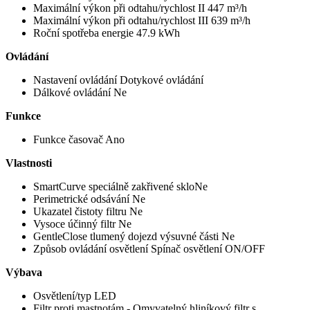
Maximální výkon při odtahu/rychlost II 447 m³/h
Maximální výkon při odtahu/rychlost III 639 m³/h
Roční spotřeba energie 47.9 kWh
Ovládání
Nastavení ovládání Dotykové ovládání
Dálkové ovládání Ne
Funkce
Funkce časovač Ano
Vlastnosti
SmartCurve speciálně zakřivené skloNe
Perimetrické odsávání Ne
Ukazatel čistoty filtru Ne
Vysoce účinný filtr Ne
GentleClose tlumený dojezd výsuvné části Ne
Způsob ovládání osvětlení Spínač osvětlení ON/OFF
Výbava
Osvětlení/typ LED
Filtr proti mastnotám - Omyvatelný hliníkový filtr s