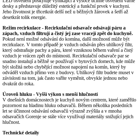
LED osvětlení poskytuje vynikající a vysoce účinné osvětlení varné
desky a představuje důležitý estetický a funkční prvek v kuchyni.
Jeho životnost je třicetkrát delší než u běžných žárovek a šetří až
desetkrát tolik energie.
Režim recirkulace - Recirkulační odsavače odsávají páru a
zápach, vzduch filtrují a čistý jej zase vracejí zpět do kuchyně.
Pokud není možné odsávání do komína, další možností může být
recirkulace. V tomto případě je vzduch odsáván přes uhlíkový filtr,
který odstraňuje pachy a páru, které vzniknou během vaření a čistý
vzduch je vrácen zpět do místnosti. Recirkulační odsavače par se
snadno instalují a běžně se používají v bytových domech, kde může
být složitá nebo chybějící možnost napojení na komín, který by
odváděl vzduch přímo ven z budovy. Uhlíkový filtr budete muset v
závislosti na tom, jak často vaříte vyměnit, obvykle jednou nebo
dvakrát do roka.
Úroveň hluku - Vyšší výkon s menší hlučností
V dnešních domácnostech je kuchyň novým centrem, které zaměřilo
pozornost na hladinu hluku odsavačů. Během několika posledních
let se účinnost odsávání odsavačů výrazně zvýšila a v mnoha
odsavačích Gorenje se stále více využívají materiály snižující jejich
hlučnost.
Technické detaily