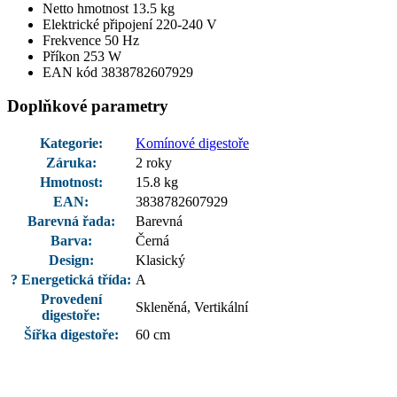
Netto hmotnost 13.5 kg
Elektrické připojení 220-240 V
Frekvence 50 Hz
Příkon 253 W
EAN kód 3838782607929
Doplňkové parametry
Kategorie
:
Komínové digestoře
Záruka
:
2 roky
Hmotnost
:
15.8 kg
EAN
:
3838782607929
Barevná řada
:
Barevná
Barva
:
Černá
Design
:
Klasický
?
Energetická třída
:
A
Provedení
Skleněná, Vertikální
digestoře
:
Šířka digestoře
:
60 cm