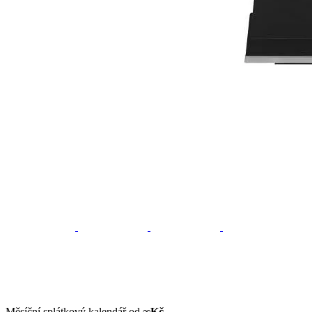
Měsíční splátkový kalendář od
∞
Kč