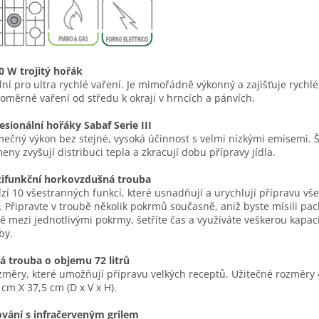
0 W trojitý hořák
lní pro ultra rychlé vaření. Je mimořádně výkonný a zajišťuje rychlé
oměrné vaření od středu k okraji v hrncích a pánvích.
esionální hořáky Sabaf Serie III
mečný výkon bez stejné, vysoká účinnost s velmi nízkými emisemi. 
eny zvyšují distribuci tepla a zkracují dobu přípravy jídla.
tifunkční horkovzdušná trouba
zí 10 všestranných funkcí, které usnadňují a urychlují přípravu v
l. Připravte v troubě několik pokrmů současně, aniž byste mísili pac
ě mezi jednotlivými pokrmy, šetříte čas a využíváte veškerou kapac
by.
á trouba o objemu 72 litrů
změry, které umožňují přípravu velkých receptů. Užitečné rozměry 
 cm X 37,5 cm (D x V x H).
ování s infračerveným grilem