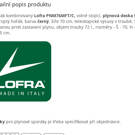
ailní popis produktu
rák kombinovaný
Lofra PNM76MFT/C,
volně stojící,
plynová deska 
trojitý hořák, barva
černý
, ší­ře 70 cm, teleskopické výsuvy v troubě,
anou proti zastavení plynu, objem trouby 72 l., rozměry - Š - 70, H -
,5 cm.
sky
pro plynové sporáky je třeba specifikovat při objednávce.