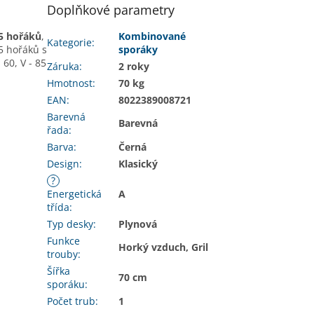
Doplňkové parametry
5 hořáků
,
Kombinované
Kategorie
:
 5 hořáků s
sporáky
 60, V - 85
Záruka
:
2 roky
Hmotnost
:
70 kg
EAN
:
8022389008721
Barevná
Barevná
řada
:
Barva
:
Černá
Design
:
Klasický
?
Energetická
A
třída
:
Typ desky
:
Plynová
Funkce
Horký vzduch, Gril
trouby
:
Šířka
70 cm
sporáku
:
Počet trub
:
1