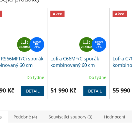
Akce
Akce
Z
Z
63 990
55 990
Kč
Kč
ZDARMA
D
–9 %
ZDARMA
D
–7 %
A
A
a RS66MFT/Ci sporák
Lofra C66MF/C sporák
Lofra C7
R
R
inovaný 60 cm
kombinovaný 60 cm
kombino
M
M
z
nerez
nerez
A
A
Do týdne
Do týdne
90 Kč
51 990 Kč
55 990
DETAIL
DETAIL
s
Podobné (4)
Související soubory (3)
Hodnocení