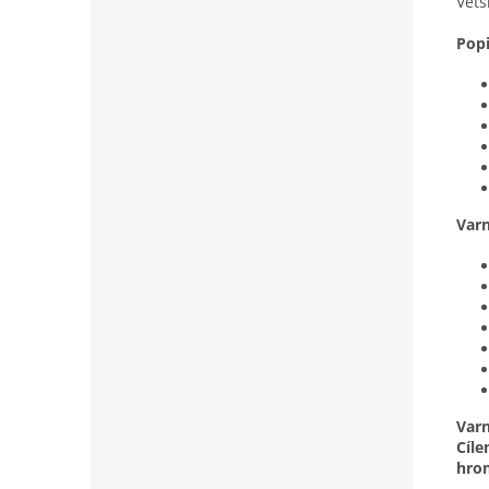
Větš
Pop
Var
Varn
Cíl
hrom