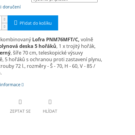
i doručení
Přidat do košíku
 kombinovaný
Lofra PNM76MFT/C,
volně
plynová deska 5 hořáků
, 1 x trojitý hořák,
erný
, ší­ře 70 cm, teleskopické výsuvy
ě, 5 hořáků s ochranou proti zastavení plynu,
ouby 72 l., rozměry - Š - 70, H - 60, V - 85 /
.
 informace
ZEPTAT SE
HLÍDAT