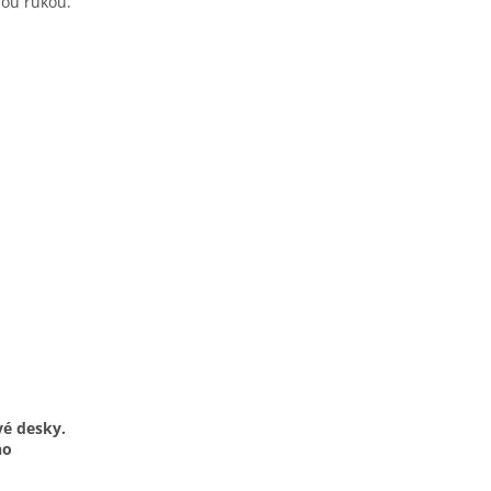
nou rukou.
vé desky.
no