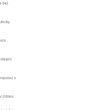
a bez
aticky
ních
 ideální
nipulaci s
í čištění.