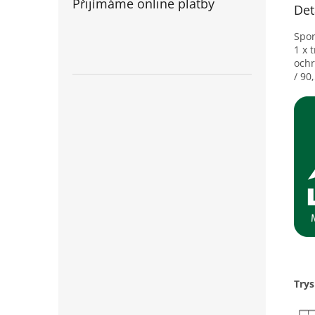
Přijímáme online platby
Det
Spo
1 x 
ochr
/ 90
Try