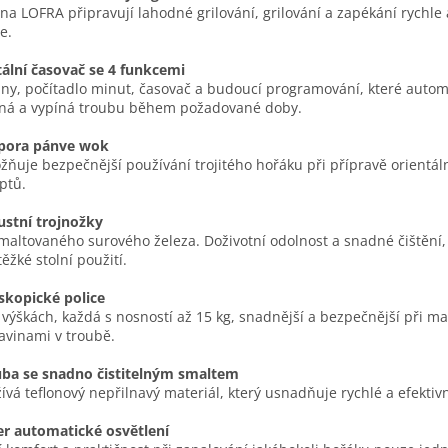
a LOFRA připravují lahodné grilování, grilování a zapékání rychle 
e.
tální časovač se 4 funkcemi
ny, počítadlo minut, časovač a budoucí programování, které autom
ná a vypíná troubu během požadované doby.
pora pánve wok
ňuje bezpečnější používání trojitého hořáku při přípravě orientál
ptů.
stní trojnožky
maltovaného surového železa. Doživotní odolnost a snadné čištění,
těžké stolní použití.
skopické police
 výškách, každá s nosností až 15 kg, snadnější a bezpečnější při ma
avinami v troubě.
ba se snadno čistitelným smaltem
ívá teflonový nepřilnavý materiál, který usnadňuje rychlé a efektivn
r automatické osvětlení