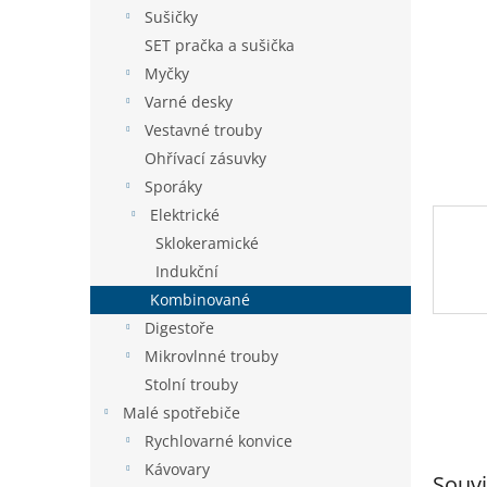
n
Sušičky
e
SET pračka a sušička
l
Myčky
Varné desky
Vestavné trouby
Ohřívací zásuvky
Sporáky
Elektrické
Sklokeramické
Indukční
Kombinované
Digestoře
Mikrovlnné trouby
Stolní trouby
Malé spotřebiče
Rychlovarné konvice
Kávovary
Souvi