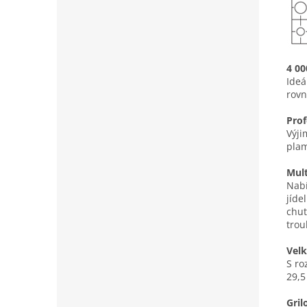
4 00
Ideá
rovn
Prof
Výji
plam
Mul
Nabí
jíde
chut
trou
Velk
S ro
29,5
Gril