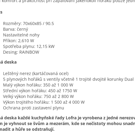
í komfort a praktičnost při zapalování jakéhokoli hořáku pouze jed
is
Rozměry: 70x60x85 / 90.5
Barva: černý
Nastavitelné nohy
Příkon: 2,610 W
Spotřeba plynu: 12,15 kW
Desing: RAINBOW
ná deska
Leštěný nerez (kartáčovaná ocel)
5 plynových hořáků s ventily včetně 1 trojité dvojité korunky Dual
Malý výkon hořáku: 350 až 1 000 W
Střední výkon hořáku: 450 až 1750 W
Velký výkon hořáku: 750 až 2 800 W
Výkon trojitého hořáku: 1 500 až 4 000 W
Ochrana proti zastavení plynu
á deska každé kuchyňské řady Lofra je vyrobena z jedné nerezo
em je vyhnout se švům a mezerám, kde se nečistoty mohou snad
adit a hůře se odstraňují.