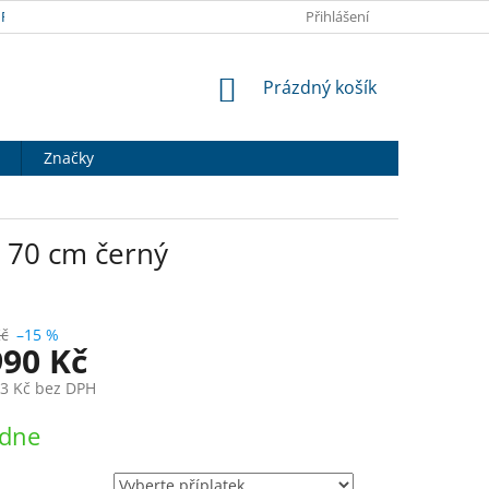
RANY OSOBNÍCH ÚDAJŮ
DOPRAVA A PLATBA
Přihlášení
HODNOCENÍ OB
NÁKUPNÍ
Prázdný košík
KOŠÍK
Značky
 70 cm černý
Kč
–15 %
990 Kč
3 Kč
bez DPH
ýdne