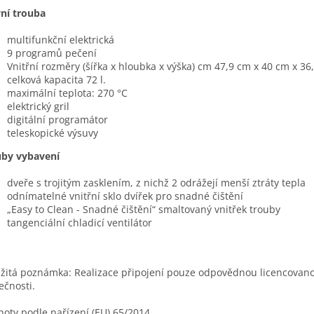
ní trouba
multifunkční elektrická
9 programů pečení
Vnitřní rozměry (šířka x hloubka x výška) cm
47,9
cm x 40 cm x 36
celková kapacita 72 l.
maximální teplota: 270 °C
elektrický gril
digitální programátor
teleskopické výsuvy
uby vybavení
dveře s trojitým zasklením, z nichž 2 odrážejí menší ztráty tepla
odnímatelné vnitřní sklo dvířek pro snadné čištění
„Easy to Clean - Snadné čištění“ smaltovaný vnitřek trouby
tangenciální chladicí ventilátor
žitá poznámka: Realizace připojení pouze odpovědnou licencovan
ečnosti.
oty podle nařízení (EU) 65/2014