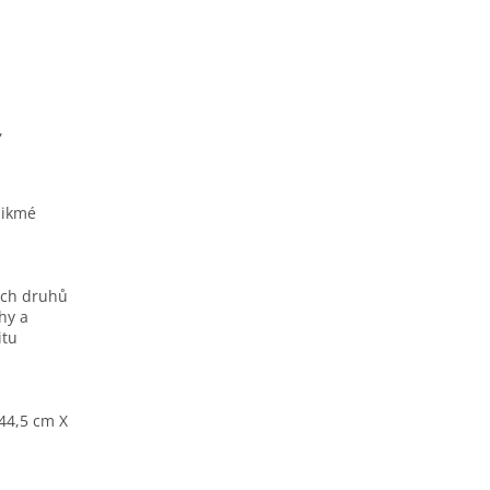
,
Šikmé
šech druhů
hy a
itu
44,5 cm X