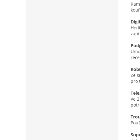
Kamn
kouř
Digi
Hodi
zapí
Pod
Umož
rece
Robu
Ze s
pro 
Tele
Ve 2
potr
Trou
Použ
Supe