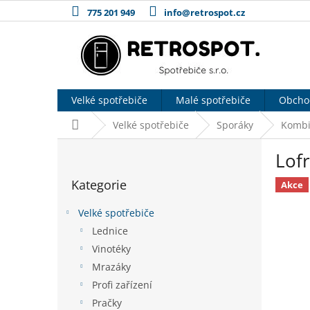
Přejít
775 201 949
info@retrospot.cz
na
obsah
Velké spotřebiče
Malé spotřebiče
Obcho
Domů
Velké spotřebiče
Sporáky
Kombi
P
Lof
o
Přeskočit
s
Kategorie
kategorie
Akce
t
r
Velké spotřebiče
a
Lednice
n
Vinotéky
n
í
Mrazáky
p
Profi zařízení
a
Pračky