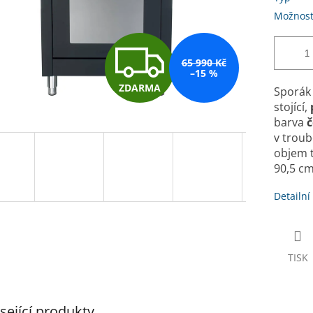
Možnost
Z
65 990 Kč
–15 %
ZDARMA
Sporák
D
stojící,
barva
č
v troub
A
objem tr
90,5 cm
R
Detailní
M
TISK
A
sející produkty