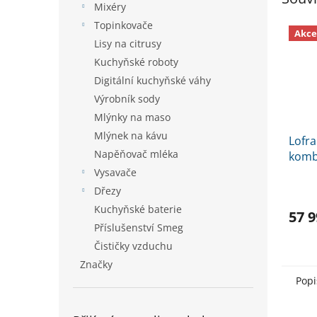
Mixéry
Topinkovače
Akce
Lisy na citrusy
Kuchyňské roboty
Digitální kuchyňské váhy
Výrobník sody
Mlýnky na maso
Mlýnek na kávu
Lofr
Napěňovač mléka
komb
nere
Vysavače
Dřezy
Kuchyňské baterie
57 9
Příslušenství Smeg
Čističky vzduchu
Značky
Popi