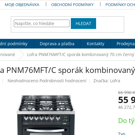
MOJE OBJEDNÁVKA
OBCHODNÍ PODMÍNKY
PODMÍNKY OCH
HLEDAT
dní podmínky
Doprava a platba
Kontakty
Prodejna
nované
Lofra PNM76MFT/C sporák kombinovaný 70 cm černý
ra PNM76MFT/C sporák kombinovaný
Průměrné
Neohodnoceno
Podrobnosti hodnocení
Značka:
Lofra
hodnocení
produktu
65 990 
55 
je
0,0
46 272,7
z
5
Měrná
Do t
hvězdiček.
cena:
Typ