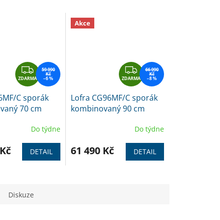
Akce
Z
Z
59 990
66 990
Kč
Kč
ZDARMA
D
–6 %
ZDARMA
D
–8 %
A
A
6MF/C sporák
Lofra CG96MF/C sporák
R
R
vaný 70 cm
kombinovaný 90 cm
M
M
nerez
A
A
Do týdne
Do týdne
 Kč
61 490 Kč
DETAIL
DETAIL
Diskuze