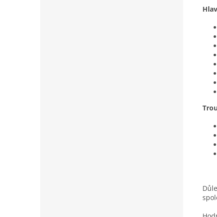
Hlav
Tro
Důle
spol
Hodn