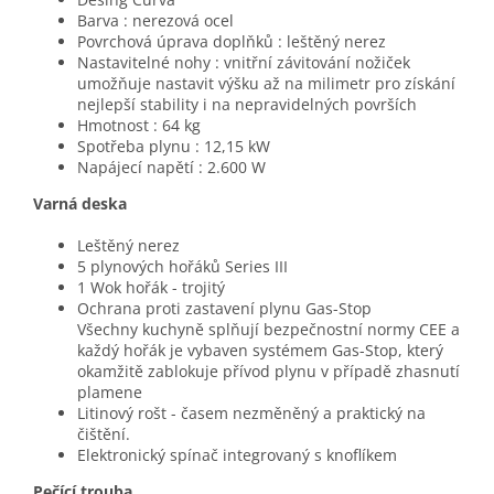
Barva : nerezová ocel
Povrchová úprava doplňků : leštěný nerez
Nastavitelné nohy : vnitřní závitování nožiček
umožňuje nastavit výšku až na milimetr pro získání
nejlepší stability i na nepravidelných površích
Hmotnost : 64 kg
Spotřeba plynu : 12,15 kW
Napájecí napětí : 2.600 W
Varná deska
Leštěný nerez
5 plynových hořáků Series III
1 Wok hořák - trojitý
Ochrana proti zastavení plynu Gas-Stop
Všechny kuchyně splňují bezpečnostní normy CEE a
každý hořák je vybaven systémem Gas-Stop, který
okamžitě zablokuje přívod plynu v případě zhasnutí
plamene
Litinový rošt - časem nezměněný a praktický na
čištění.
Elektronický spínač integrovaný s knoflíkem
Pečící trouba