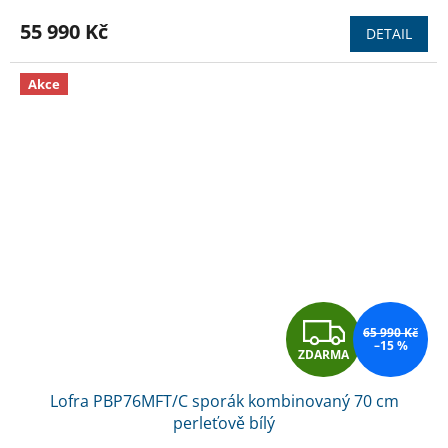
M
55 990 Kč
DETAIL
A
Akce
Z
65 990 Kč
–15 %
ZDARMA
D
Lofra PBP76MFT/C sporák kombinovaný 70 cm
A
perleťově bílý