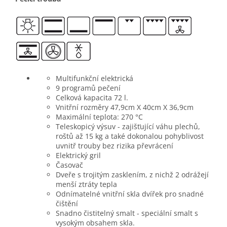
Multifunkční elektrická
9 programů pečení
Celková kapacita 72 l.
Vnitřní rozměry 47,9cm X 40cm X 36,9cm
Maximální teplota: 270 °C
Teleskopicý výsuv - zajišťující váhu plechů,
roštů až 15 kg a také dokonalou pohyblivost
uvnitř trouby bez rizika převrácení
Elektrický gril
Časovač
Dveře s trojitým zasklením, z nichž 2 odrážejí
menší ztráty tepla
Odnímatelné vnitřní skla dvířek pro snadné
čištění
Snadno čistitelný smalt - speciální smalt s
vysokým obsahem skla.