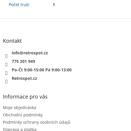
Počet trub
:
1
Z
á
p
a
Kontakt
t
í
info
@
retrospot.cz
775 201 949
Po-Čt 9:00-15:00 Pá 9:00-13:00
Retrospot.cz
Informace pro vás
Moje objednávka
Obchodní podmínky
Podmínky ochrany osobních údajů
Doprava a platba