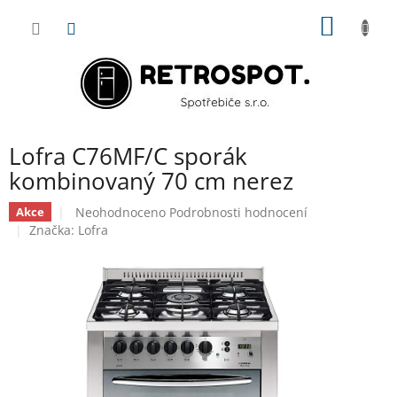
Přejít
NÁKUP
na
obsah
KOŠÍK
Lofra C76MF/C sporák
kombinovaný 70 cm nerez
Průměrné
Neohodnoceno
Podrobnosti hodnocení
Akce
hodnocení
Značka:
Lofra
produktu
je
0,0
z
5
hvězdiček.