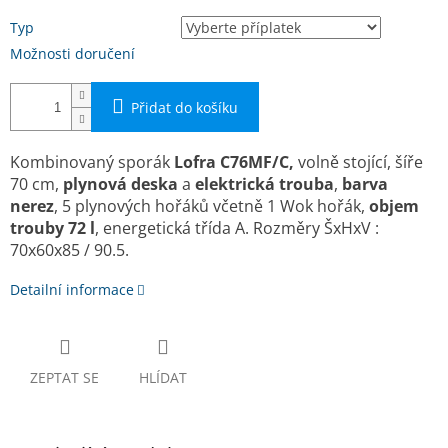
Typ
Možnosti doručení
Přidat do košíku
Kombinovaný sporák
Lofra C76MF/C
,
volně stojící, ší­ře
70 cm,
plynová deska
a
elektrická trouba
,
barva
nerez
, 5 plynových
hořáků
včetně 1 Wok hořák,
objem
trouby 72 l
, energetická třída A. Rozměry ŠxHxV :
70x60x85 / 90.5.
Detailní informace
ZEPTAT SE
HLÍDAT