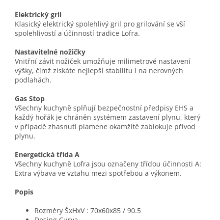
Elektrický gril
Klasický elektrický spolehlivý gril pro grilování se vší
spolehlivostí a účinností tradice Lofra.
Nastavitelné nožičky
Vnitřní závit nožiček umožňuje milimetrové nastavení
výšky, čímž získáte nejlepší stabilitu i na nerovných
podlahách.
Gas Stop
Všechny kuchyně splňují bezpečnostní předpisy EHS a
každý hořák je chráněn systémem zastavení plynu, který
v případě zhasnutí plamene okamžitě zablokuje přívod
plynu.
Energetická třída A
Všechny kuchyně Lofra jsou označeny třídou účinnosti A:
Extra výbava ve vztahu mezi spotřebou a výkonem.
Popis
Rozměry ŠxHxV : 70x60x85 / 90.5
Desing Curva