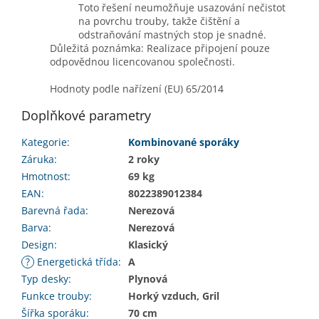
Toto řešení neumožňuje usazování nečistot
na povrchu trouby, takže čištění a
odstraňování mastných stop je snadné.
Důležitá poznámka: Realizace připojení pouze
odpovědnou licencovanou společnosti.
Hodnoty podle nařízení (EU) 65/2014
Doplňkové parametry
Kategorie
:
Kombinované sporáky
Záruka
:
2 roky
Hmotnost
:
69 kg
EAN
:
8022389012384
Barevná řada
:
Nerezová
Barva
:
Nerezová
Design
:
Klasický
?
Energetická třída
:
A
Typ desky
:
Plynová
Funkce trouby
:
Horký vzduch, Gril
Šířka sporáku
:
70 cm