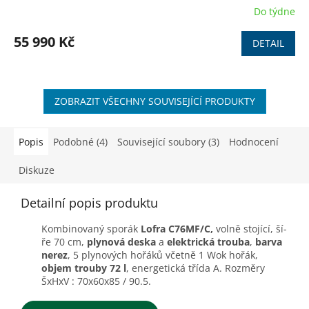
R
Do týdne
M
55 990 Kč
DETAIL
A
ZOBRAZIT VŠECHNY SOUVISEJÍCÍ PRODUKTY
Popis
Podobné (4)
Související soubory (3)
Hodnocení
Diskuze
Detailní popis produktu
Kombinovaný sporák
Lofra C76MF/C
,
volně stojící, ší­
ře 70 cm,
plynová deska
a
elektrická trouba
,
barva
nerez
, 5 plynových
hořáků
včetně 1 Wok hořák,
objem trouby 72 l
, energetická třída A. Rozměry
ŠxHxV : 70x60x85 / 90.5.