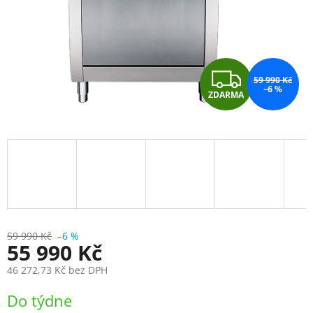
Z
59 990 Kč
–6 %
ZDARMA
D
A
R
M
A
59 990 Kč
–6 %
55 990 Kč
46 272,73 Kč
bez DPH
Měrná
Do týdne
cena: