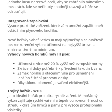
jednoho kusu nerezové oceli, aby se zabránilo nánosům v
mezerách, kde se nečistoty snadněji usazují a hůře se
odstraňují.
Integrované zapalování
Vysoce praktické zařízení, které vám umožní zapálit oheň
ovládáním plynového knoflíku.
Nové hořáky Sabaf Series III mají výjimečný a celosvětově
bezkonkurenční výkon: účinnost na nejvyšší úrovni a
emise snížené na minimum.
Výhody nových hořáků řady III jsou:
Účinnost o více než 20 % vyšší než evropské normy.
Zkrácení doby potřebné k přivedení tekutin k varu.
Zámek hořáku s otáčením víka pro usnadnění
lepšího čištění pracovní desky.
Díky sklonu plamenů je vaření efektivnější.
Trojitý hořák - WOK
Je to ideální hořák pro ultra rychlé vaření. Mimořádný
výkon zajišťuje rychlé vaření a tepelnou rovnoměrnost od
středu k okrajům hrnců a pánví pro vysoce profesionální
výsledky.