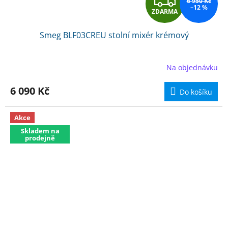
Z
6 950 Kč
–12 %
ZDARMA
D
Smeg BLF03CREU stolní mixér krémový
A
R
Na objednávku
M
6 090 Kč
Do košíku
A
Akce
Skladem na
prodejně