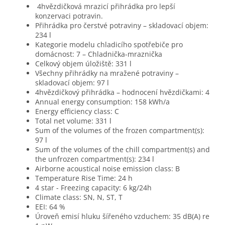
4hvězdičková mrazicí přihrádka pro lepší
konzervaci potravin.
Přihrádka pro čerstvé potraviny – skladovací objem:
234 l
Kategorie modelu chladicího spotřebiče pro
domácnost: 7 – Chladnička-mraznička
Celkový objem úložiště: 331 l
Všechny přihrádky na mražené potraviny –
skladovací objem: 97 l
4hvězdičkový přihrádka – hodnocení hvězdičkami: 4
Annual energy consumption: 158 kWh/a
Energy efficiency class: C
Total net volume: 331 l
Sum of the volumes of the frozen compartment(s):
97 l
Sum of the volumes of the chill compartment(s) and
the unfrozen compartment(s): 234 l
Airborne acoustical noise emission class: B
Temperature Rise Time: 24 h
4 star - Freezing capacity: 6 kg/24h
Climate class: SN, N, ST, T
EEI: 64 %
Úroveň emisí hluku šířeného vzduchem: 35 dB(A) re