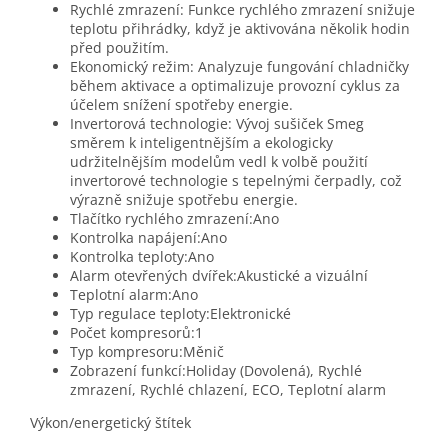
Rychlé zmrazení: Funkce rychlého zmrazení snižuje
teplotu přihrádky, když je aktivována několik hodin
před použitím.
Ekonomický režim: Analyzuje fungování chladničky
během aktivace a optimalizuje provozní cyklus za
účelem snížení spotřeby energie.
Invertorová technologie: Vývoj sušiček Smeg
směrem k inteligentnějším a ekologicky
udržitelnějším modelům vedl k volbě použití
invertorové technologie s tepelnými čerpadly, což
výrazně snižuje spotřebu energie.
Tlačítko rychlého zmrazení:Ano
Kontrolka napájení:Ano
Kontrolka teploty:Ano
Alarm otevřených dvířek:Akustické a vizuální
Teplotní alarm:Ano
Typ regulace teploty:Elektronické
Počet kompresorů:1
Typ kompresoru:Měnič
Zobrazení funkcí:Holiday (Dovolená), Rychlé
zmrazení, Rychlé chlazení, ECO, Teplotní alarm
Výkon/energetický štítek