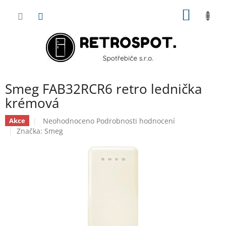
Přejít
NÁKUP
na
obsah
KOŠÍK
Smeg FAB32RCR6 retro lednička
krémová
Průměrné
Neohodnoceno
Podrobnosti hodnocení
Akce
hodnocení
Značka:
Smeg
produktu
je
0,0
z
5
hvězdiček.