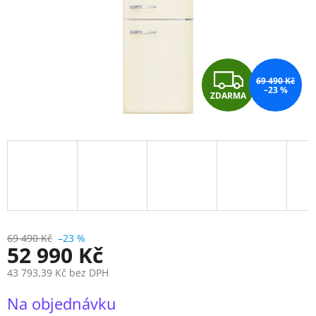
Z
69 490 Kč
–23 %
ZDARMA
D
A
R
M
A
69 490 Kč
–23 %
52 990 Kč
43 793,39 Kč bez DPH
Měrná
Na objednávku
cena: