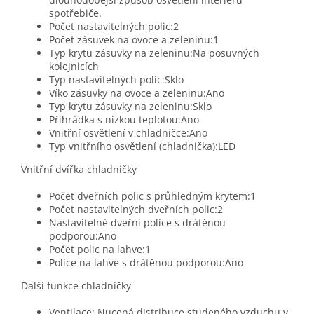
spotřebiče.
Počet nastavitelných polic:2
Počet zásuvek na ovoce a zeleninu:1
Typ krytu zásuvky na zeleninu:Na posuvných
kolejnicích
Typ nastavitelných polic:Sklo
Víko zásuvky na ovoce a zeleninu:Ano
Typ krytu zásuvky na zeleninu:Sklo
Přihrádka s nízkou teplotou:Ano
Vnitřní osvětlení v chladničce:Ano
Typ vnitřního osvětlení (chladnička):LED
Vnitřní dvířka chladničky
Počet dveřních polic s průhledným krytem:1
Počet nastavitelných dveřních polic:2
Nastavitelné dveřní police s drátěnou
podporou:Ano
Počet polic na lahve:1
Police na lahve s drátěnou podporou:Ano
Další funkce chladničky
Ventilace: Nucená distribuce studeného vzduchu v