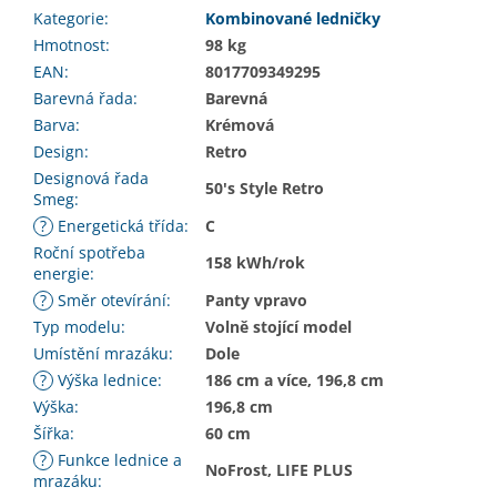
Kategorie
:
Kombinované ledničky
Hmotnost
:
98 kg
EAN
:
8017709349295
Barevná řada
:
Barevná
Barva
:
Krémová
Design
:
Retro
Designová řada
50's Style Retro
Smeg
:
?
Energetická třída
:
C
Roční spotřeba
158 kWh/rok
energie
:
?
Směr otevírání
:
Panty vpravo
Typ modelu
:
Volně stojící model
Umístění mrazáku
:
Dole
?
Výška lednice
:
186 cm a více, 196,8 cm
Výška
:
196,8 cm
Šířka
:
60 cm
?
Funkce lednice a
NoFrost, LIFE PLUS
mrazáku
: