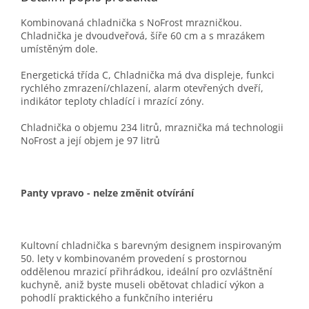
Kombinovaná chladnička s NoFrost mrazničkou.
Chladnička je dvoudveřová, šíře 60 cm a s mrazákem
umístěným dole.
Energetická třída C, Chladnička má dva displeje, funkci
rychlého zmrazení/chlazení, alarm otevřených dveří,
indikátor teploty chladící i mrazící zóny.
Chladnička o objemu 234 litrů, mraznička má technologii
NoFrost a její objem je 97 litrů
Panty vpravo -
nelze změnit otvírání
Kultovní chladnička s barevným designem inspirovaným
50. lety v kombinovaném provedení s prostornou
oddělenou mrazicí přihrádkou, ideální pro ozvláštnění
kuchyně, aniž byste museli obětovat chladicí výkon a
pohodlí praktického a funkčního interiéru