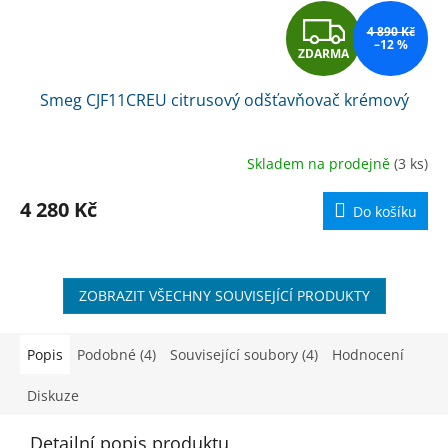
Z
4 890 Kč
–12 %
ZDARMA
D
Smeg CJF11CREU citrusový odšťavňovač krémový
A
R
Skladem na prodejně
(3 ks)
M
4 280 Kč
Do košíku
A
ZOBRAZIT VŠECHNY SOUVISEJÍCÍ PRODUKTY
Popis
Podobné (4)
Související soubory (4)
Hodnocení
Diskuze
Detailní popis produktu