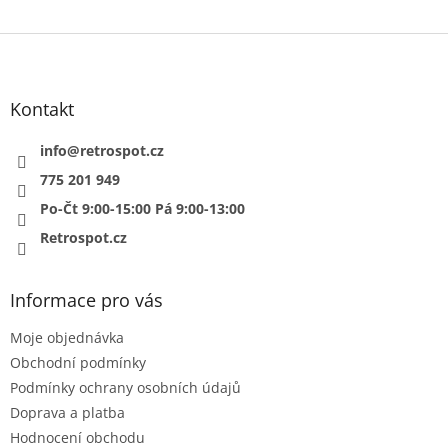
Z
á
p
a
Kontakt
t
í
info
@
retrospot.cz
775 201 949
Po-Čt 9:00-15:00 Pá 9:00-13:00
Retrospot.cz
Informace pro vás
Moje objednávka
Obchodní podmínky
Podmínky ochrany osobních údajů
Doprava a platba
Hodnocení obchodu