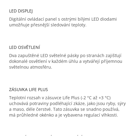
LED DISPLEJ
Digitální ovládací panel s ostrými bílými LED diodami
umožňuje přesnější sledování teploty.
LED OSVĚTLENÍ
Dva zapuštěné LED světelné pásky po stranách zajišťují
dokonalé osvětlení v každém úhlu a vytvářejí příjemnou
světelnou atmosféru.
ZÁSUVKA LIFE PLUS
Teplotní rozsah v zásuvce Life Plus (-2 °C až +3 °C)
uchovává potraviny podléhající zkáze, jako jsou ryby, sýry
a maso, déle čerstvé. Tato zásuvka se snadno používá,
má průhledné okénko a je vybavena regulací vlhkosti.