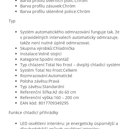
Barva profilu dveřních polic:Chróm
Barva profilu zásuvek:Chróm
Barva profilu skleněné police:Chróm
Typ
Systém automatického odmrazování funguje tak, že
v pravidelných intervalech automaticky odmrazuje,
takže není nutné úplně odmrazovat.
Skupina výrobků:Chladnička
Instalace:Volně stojící
Kategorie:Spodní montáž
Typ chlazení:Total No Frost – dvojitý chladicí systém
Systém Total No Frost:Celkem
Rozmrazování:Automatické
Poloha závěsu:Pravá
Typ závěsu:Standardní
Referenční šířka:Až do 60 cm
Referenční výška:160 – 200 cm
EAN kód: 8017709349295
Funkce chladicí přihrádky
LED osvětlení interiéru: je energeticky úspornější a
dlouhodobější způsob osvětlení interiéru