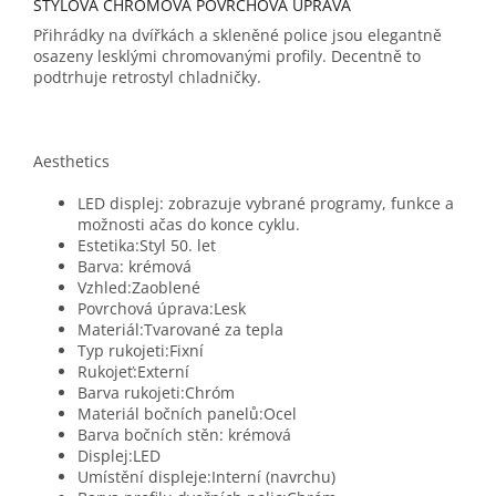
STYLOVÁ CHROMOVÁ POVRCHOVÁ ÚPRAVA
Přihrádky na dvířkách a skleněné police jsou elegantně
osazeny lesklými chromovanými profily. Decentně to
podtrhuje retrostyl chladničky.
Aesthetics
LED displej: zobrazuje vybrané programy, funkce a
možnosti ačas do konce cyklu.
Estetika:Styl 50. let
Barva: krémová
Vzhled:Zaoblené
Povrchová úprava:Lesk
Materiál:Tvarované za tepla
Typ rukojeti:Fixní
Rukojeť:Externí
Barva rukojeti:Chróm
Materiál bočních panelů:Ocel
Barva bočních stěn: krémová
Displej:LED
Umístění displeje:Interní (navrchu)