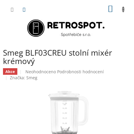
Přejít
NÁKUP
na
obsah
KOŠÍK
Smeg BLF03CREU stolní mixér
krémový
Průměrné
Neohodnoceno
Podrobnosti hodnocení
Akce
hodnocení
Značka:
Smeg
produktu
je
0,0
z
5
hvězdiček.