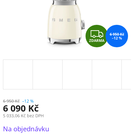
Z
6 950 Kč
–12 %
ZDARMA
D
A
R
M
A
6 950 Kč
–12 %
6 090 Kč
5 033,06 Kč bez DPH
Měrná
Na objednávku
cena: