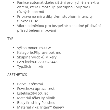
Funkce automatického čištění pro rychlé a efektivní
čištění, která umožňuje postupnou přípravu
různých pokrmů
Příprava na míru díky třem stupňům intenzity
funkce Pulse
Víko s odměrkou pro bezpečné a snadné přidávání
přísad během mixování
​TYP
Výkon motoru:800 W
Kategorie:Příprava pokrmu
Skupina výrobků:Mixéry
EAN kód:8017709328443
Typ:Stolní mixér
AESTHETICS
Barva: Krémová
Povrchová úprava:Lesk
Estetika:Styl 50. let
Materiál těla:Litý hliník
Body finishing:Polished
Materiál víka:Tritan™ Renew