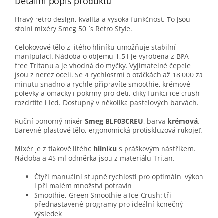
Detailní popis produktu
Hravý retro design, kvalita a vysoká funkčnost. To jsou
stolní mixéry Smeg 50 ´s Retro Style.
Celokovové tělo z litého hliníku umožňuje stabilní
manipulaci. Nádoba o objemu 1,5 l je vyrobena z BPA
free Tritanu a je vhodná do myčky. Vyjímatelné čepele
jsou z nerez oceli. Se 4 rychlostmi o otáčkách až 18 000 za
minutu snadno a rychle připravíte smoothie, krémové
polévky a omáčky i pokrmy pro děti, díky funkci ice crush
rozdrtíte i led. Dostupný v několika pastelových barvách.
Ruční ponorný mixér
Smeg BLF03CREU
, barva
krémová
.
Barevné plastové tělo, ergonomická protiskluzová rukojeť.
Mixér je z tlakově litého
hliníku
s práškovým nástřikem.
Nádoba a 45 ml odměrka jsou z materiálu Tritan.
Čtyři manuální stupně rychlosti pro optimální výkon
i při malém množství potravin
Smoothie, Green Smoothie a Ice-Crush: tři
přednastavené programy pro ideální konečný
výsledek