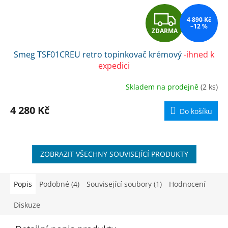
Z
4 890 Kč
–12 %
ZDARMA
D
Smeg TSF01CREU retro topinkovač krémový
-ihned k
A
expedici
R
Skladem na prodejně
(2 ks)
M
4 280 Kč
Do košíku
A
ZOBRAZIT VŠECHNY SOUVISEJÍCÍ PRODUKTY
Popis
Podobné (4)
Související soubory (1)
Hodnocení
Diskuze