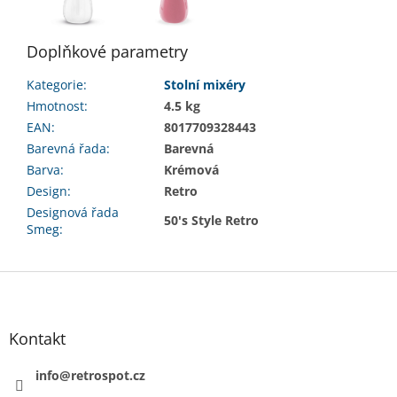
Doplňkové parametry
Kategorie
:
Stolní mixéry
Hmotnost
:
4.5 kg
EAN
:
8017709328443
Barevná řada
:
Barevná
Barva
:
Krémová
Design
:
Retro
Designová řada
50's Style Retro
Smeg
:
Z
á
p
a
Kontakt
t
í
info
@
retrospot.cz