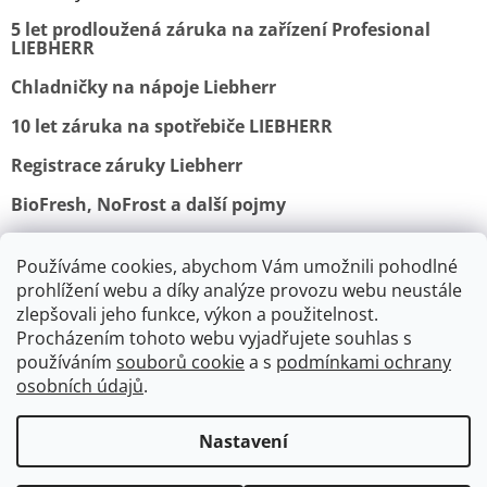
5 let prodloužená záruka na zařízení Profesional
LIEBHERR
Chladničky na nápoje Liebherr
10 let záruka na spotřebiče LIEBHERR
Registrace záruky Liebherr
BioFresh, NoFrost a další pojmy
Používáme cookies, abychom Vám umožnili pohodlné
Obchodní podmínky
Vrácení a reklamace
prohlížení webu a díky analýze provozu webu neustále
Ochrana osobních údajů
Doprava a platba
Kontakty
zlepšovali jeho funkce, výkon a použitelnost.
Procházením tohoto webu vyjadřujete souhlas s
používáním
souborů cookie
a s
podmínkami ochrany
osobních údajů
.
V srpnu je výroba a expedice
spotřebičů Lofra a Smeg pozastavena.
Nastavení
Vytvořil Shoptet
Probíhá celozávodní dovolená těchto