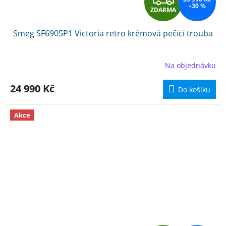
–30 %
ZDARMA
D
Smeg SF6905P1 Victoria retro krémová pečící trouba
A
R
Na objednávku
M
24 990 Kč
Do košíku
A
Akce