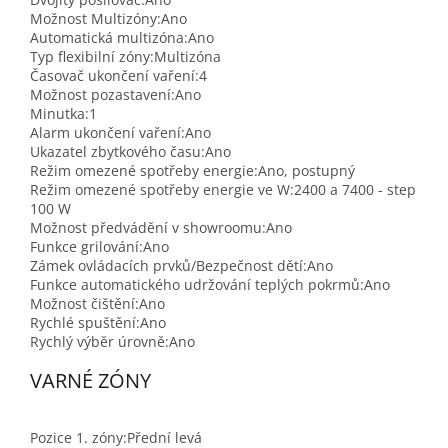
Možnost Multizóny:
Ano
Automatická multizóna:
Ano
Typ flexibilní zóny:
Multizóna
Časovač ukončení vaření:
4
Možnost pozastavení:
Ano
Minutka:
1
Alarm ukončení vaření:
Ano
Ukazatel zbytkového času:
Ano
Režim omezené spotřeby energie:
Ano, postupný
Režim omezené spotřeby energie ve W:
2400 a 7400 - step
100 W
Možnost předvádění v showroomu:
Ano
Funkce grilování:
Ano
Zámek ovládacích prvků/Bezpečnost dětí:
Ano
Funkce automatického udržování teplých pokrmů:
Ano
Možnost čištění:
Ano
Rychlé spuštění:
Ano
Rychlý výběr úrovně:
Ano
VARNÉ ZÓNY
Pozice 1. zóny:
Přední levá