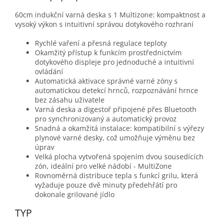
60cm indukční varná deska s 1 Multizone: kompaktnost a
vysoký výkon s intuitivní správou dotykového rozhraní
Rychlé vaření a přesná regulace teploty
Okamžitý přístup k funkcím prostřednictvím
dotykového displeje pro jednoduché a intuitivní
ovládání
Automatická aktivace správné varné zóny s
automatickou detekcí hrnců, rozpoznávání hrnce
bez zásahu uživatele
Varná deska a digestoř připojené přes Bluetooth
pro synchronizovaný a automatický provoz
Snadná a okamžitá instalace: kompatibilní s výřezy
plynové varné desky, což umožňuje výměnu bez
úprav
Velká plocha vytvořená spojením dvou sousedících
zón, ideální pro velké nádobí - MultiZone
Rovnoměrná distribuce tepla s funkcí grilu, která
vyžaduje pouze dvě minuty předehřátí pro
dokonale grilované jídlo
TYP