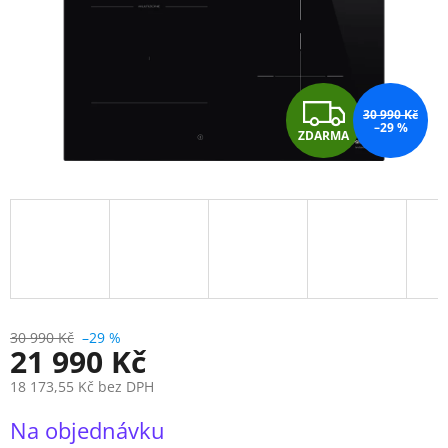
Z
30 990 Kč
–29 %
ZDARMA
D
A
R
M
A
30 990 Kč
–29 %
21 990 Kč
18 173,55 Kč bez DPH
Měrná
Na objednávku
cena: