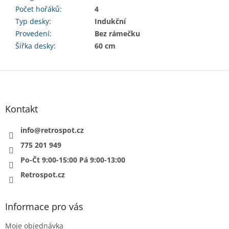
Počet hořáků
:
4
Typ desky
:
Indukční
Provedení
:
Bez rámečku
Šířka desky
:
60 cm
Z
á
p
a
Kontakt
t
í
info
@
retrospot.cz
775 201 949
Po-Čt 9:00-15:00 Pá 9:00-13:00
Retrospot.cz
Informace pro vás
Moje objednávka