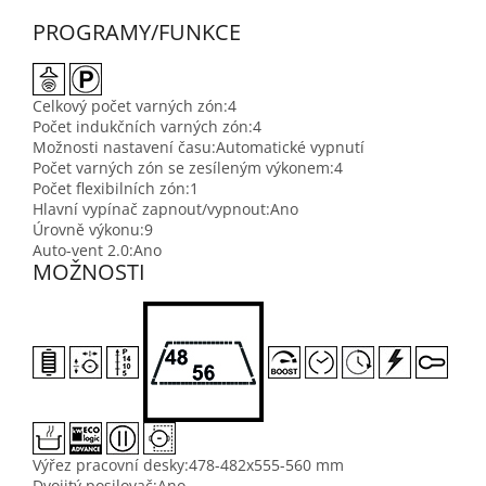
PROGRAMY/FUNKCE
Celkový počet varných zón:
4
Počet indukčních varných zón:
4
Možnosti nastavení času:
Automatické vypnutí
Počet varných zón se zesíleným výkonem:
4
Počet flexibilních zón:
1
Hlavní vypínač zapnout/vypnout:
Ano
Úrovně výkonu:
9
Auto-vent 2.0:
Ano
MOŽNOSTI
Výřez pracovní desky:
478-482x555-560 mm
Dvojitý posilovač:
Ano