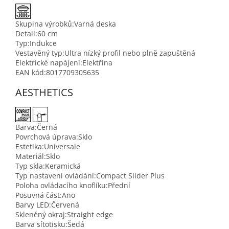
Skupina výrobků:
Varná deska
Detail:
60 cm
Typ:
Indukce
Vestavěný typ:
Ultra nízký profil nebo plně zapuštěná
Elektrické napájení:
Elektřina
EAN kód:
8017709305635
AESTHETICS
Barva:
Černá
Povrchová úprava:
Sklo
Estetika:
Universale
Materiál:
Sklo
Typ skla:
Keramická
Typ nastavení ovládání:
Compact Slider Plus
Poloha ovládacího knoflíku:
Přední
Posuvná část:
Ano
Barvy LED:
Červená
Skleněný okraj:
Straight edge
Barva sítotisku:
Šedá