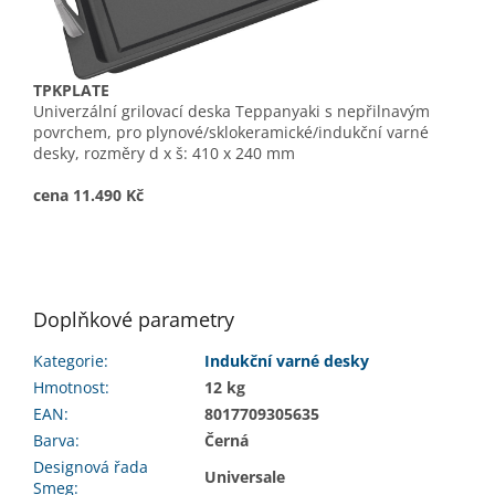
TPKPLATE
Univerzální grilovací deska Teppanyaki s nepřilnavým
povrchem, pro plynové/sklokeramické/indukční varné
desky, rozměry d x š: 410 x 240 mm
cena 11.490 Kč
Doplňkové parametry
Kategorie
:
Indukční varné desky
Hmotnost
:
12 kg
EAN
:
8017709305635
Barva
:
Černá
Designová řada
Universale
Smeg
: