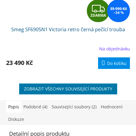
Z
35 990 Kč
–34 %
ZDARMA
D
Smeg SF6905N1 Victoria retro černá pečící trouba
A
R
Na objednávku
M
23 490 Kč
Do košíku
A
ZOBRAZIT VŠECHNY SOUVISEJÍCÍ PRODUKTY
Popis
Podobné (4)
Související soubory (2)
Hodnocení
Diskuze
Detailní popis produktu