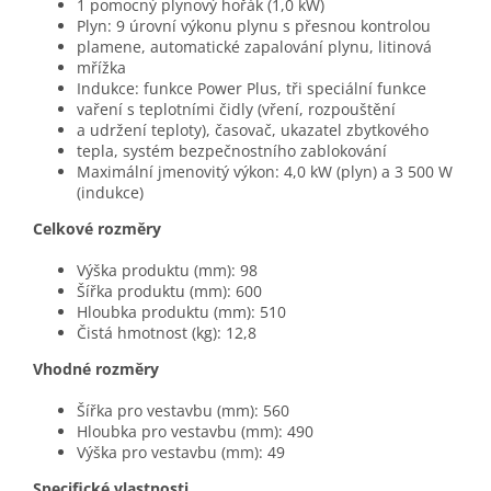
1 pomocný plynový hořák (1,0 kW)
Plyn: 9 úrovní výkonu plynu s přesnou kontrolou
plamene, automatické zapalování plynu, litinová
mřížka
Indukce: funkce Power Plus, tři speciální funkce
vaření s teplotními čidly (vření, rozpouštění
a udržení teploty), časovač, ukazatel zbytkového
tepla, systém bezpečnostního zablokování
Maximální jmenovitý výkon: 4,0 kW (plyn) a 3 500 W
(indukce)
Celkové rozměry
Výška produktu (mm): 98
Šířka produktu (mm): 600
Hloubka produktu (mm): 510
Čistá hmotnost (kg): 12,8
Vhodné rozměry
Šířka pro vestavbu (mm): 560
Hloubka pro vestavbu (mm): 490
Výška pro vestavbu (mm): 49
Specifické vlastnosti