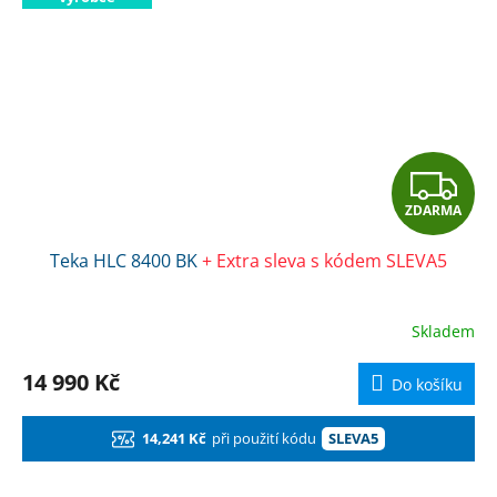
Z
ZDARMA
D
Teka HLC 8400 BK
+ Extra sleva s kódem SLEVA5
A
R
Skladem
M
14 990 Kč
Do košíku
A
14,241 Kč
při použití kódu
SLEVA5