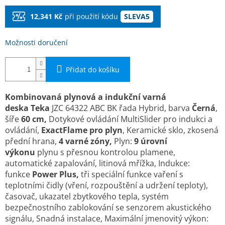
12,341 Kč
při použití kódu
SLEVA5
Možnosti doručení
Přidat do košíku
Kombinovaná plynová a indukční varná
deska Teka
JZC 64322 ABC BK řada Hybrid, barva
Černá
,
šíře
60 cm,
Dotykové ovládání MultiSlider pro indukci a
ovládání,
ExactFlame pro plyn
, Keramické sklo, zkosená
přední hrana,
4 varné zóny,
Plyn:
9 úrovní
výkonu
plynu s přesnou kontrolou plamene,
automatické zapalování, litinová mřížka, Indukce:
funkce
Power Plus,
tři speciální funkce vaření s
teplotními čidly (vření, rozpouštění a udržení teploty),
časovač, ukazatel zbytkového tepla, systém
bezpečnostního zablokování se senzorem akustického
signálu, Snadná instalace, Maximální jmenovitý výkon: