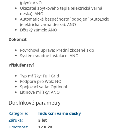
(plyn): ANO
Ukazatel zbytkového tepla (elektrická varná
deska): ANO
Automatické bezpečnostní odpojení (AutoLock)
(elektrická varná deska): ANO
Dětský zámek: ANO
Dokončit
Povrchová úprava: Přední zkosené sklo
Systém snadné instalace: ANO
Příslušenství
Typ mřížky: Full Grid
Podpora pro Wok: NO
Spojovací sada: Optional
Litinové mřížky: ANO
Doplňkové parametry
Kategorie
:
Indukční varné desky
Záruka
:
5 let
Hmotnost
:
12.8 kg