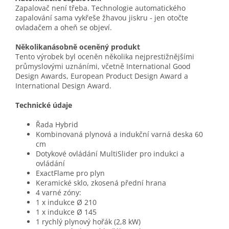
Zapalovač není třeba. Technologie automatického
zapalování sama vykřeše žhavou jiskru - jen otočte
ovladačem a oheň se objeví.
Několikanásobně oceněný produkt
Tento výrobek byl oceněn několika nejprestižnějšími
průmyslovými uznáními, včetně International Good
Design Awards, European Product Design Award a
International Design Award.
Technické údaje
Řada Hybrid
Kombinovaná plynová a indukční varná deska 60
cm
Dotykové ovládání MultiSlider pro indukci a
ovládání
ExactFlame pro plyn
Keramické sklo, zkosená přední hrana
4 varné zóny:
1 x indukce Ø 210
1 x indukce Ø 145
1 rychlý plynový hořák (2,8 kW)