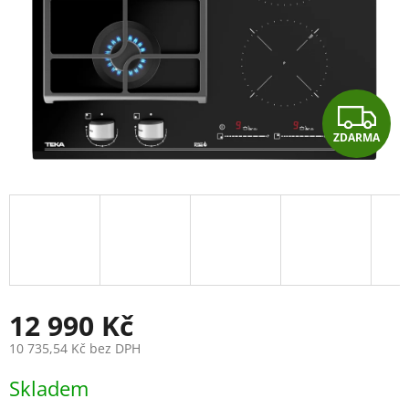
Z
ZDARMA
D
A
R
M
A
12 990 Kč
10 735,54 Kč bez DPH
Měrná
Skladem
cena: