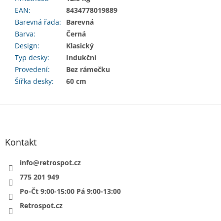
EAN
:
8434778019889
Barevná řada
:
Barevná
Barva
:
Černá
Design
:
Klasický
Typ desky
:
Indukční
Provedení
:
Bez rámečku
Šířka desky
:
60 cm
Z
á
p
a
Kontakt
t
í
info
@
retrospot.cz
775 201 949
Po-Čt 9:00-15:00 Pá 9:00-13:00
Retrospot.cz