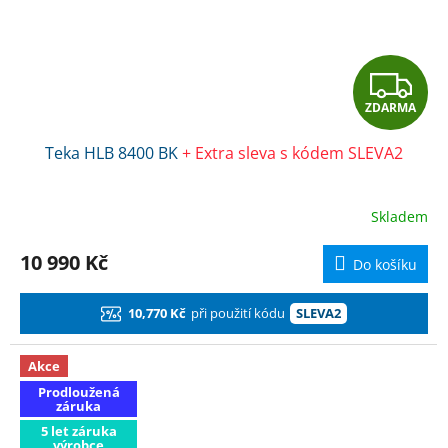
Z
ZDARMA
D
Teka HLB 8400 BK
+ Extra sleva s kódem SLEVA2
A
R
Skladem
M
10 990 Kč
Do košíku
A
10,770 Kč
při použití kódu
SLEVA2
Akce
Prodloužená
záruka
5 let záruka
výrobce