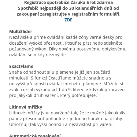
Registrace spotřebiče Záruka 5 let zdarma
Spotřebič nejpozději do 30 kalendářních dnů od
zakoupení zaregistrujte v registračním formuláři.
ZDE
MultiSlider
Nezávislé a přímé ovládání každé zóny varné desky pro
dosažení vysoké přesnosti. Posuňte prst nebo stiskněte
požadovaný výkon. Díky novému posuvnému dotykovému
ovládání se nikdy nezmýlíte.
ExactFlame
Snaha odhadnout sílu plamene je již jen součástí
minulosti. S funkcí ExactFlame můžete snadno a s
nejvyšší přesností ovládat intenzitu plamene. Můžete si
zvolit rozsah výkonu od 1 do 9, který je kdykoli připraven
pro jakýkoli druh vaření, který potřebujete.
Litinové mřížky
Litinové mřížky jsou navržené tak, že je možné jakoukoliv
pánev přesunout pohodlně z jednoho hořáku na druhý.
Umožňují tak vyšší pohodlí a nezávislost při vaření.
Automatické zapalování