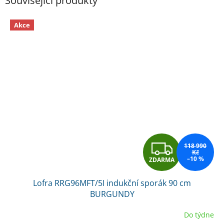
Související produkty
Akce
Z
118 990
Kč
–10 %
ZDARMA
D
Lofra RRG96MFT/5I indukční sporák 90 cm
A
BURGUNDY
R
Do týdne