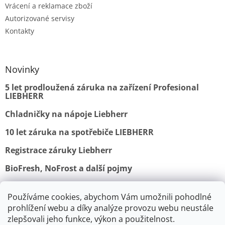
Vrácení a reklamace zboží
Autorizované servisy
Kontakty
Novinky
5 let prodloužená záruka na zařízení Profesional
LIEBHERR
Chladničky na nápoje Liebherr
10 let záruka na spotřebiče LIEBHERR
Registrace záruky Liebherr
BioFresh, NoFrost a další pojmy
Používáme cookies, abychom Vám umožnili pohodlné
Obchodní podmínky
Vrácení a reklamace
prohlížení webu a díky analýze provozu webu neustále
Ochrana osobních údajů
Doprava a platba
Kontakty
zlepšovali jeho funkce, výkon a použitelnost.