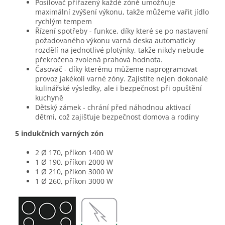
Posilovač
přiřazený každé zóně umožňuje
maximální zvýšení výkonu, takže můžeme vařit jídlo
rychlým tempem
Řízení spotřeby
- funkce, díky které se po nastavení
požadovaného výkonu varná deska automaticky
rozdělí na jednotlivé plotýnky, takže nikdy nebude
překročena zvolená prahová hodnota.
Časovač
- díky kterému můžeme naprogramovat
provoz jakékoli varné zóny. Zajistíte nejen dokonalé
kulinářské výsledky, ale i bezpečnost při opuštění
kuchyně
Dětský zámek
- chrání před náhodnou aktivací
dětmi, což zajišťuje bezpečnost domova a rodiny
5 indukčních varných zón
2 Ø 170, příkon 1400 W
1 Ø 190, příkon 2000 W
1 Ø 210, příkon 3000 W
1 Ø 260, příkon 3000 W