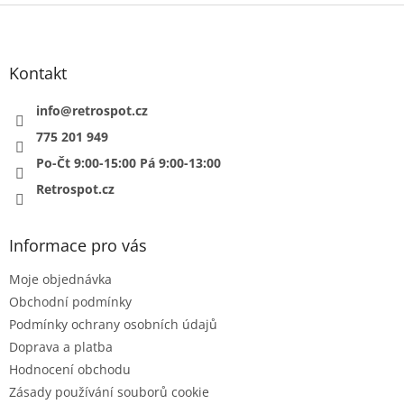
Z
á
p
a
Kontakt
t
í
info
@
retrospot.cz
775 201 949
Po-Čt 9:00-15:00 Pá 9:00-13:00
Retrospot.cz
Informace pro vás
Moje objednávka
Obchodní podmínky
Podmínky ochrany osobních údajů
Doprava a platba
Hodnocení obchodu
Zásady používání souborů cookie