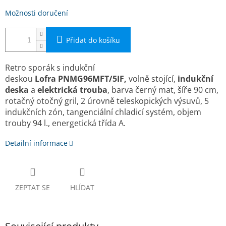
Možnosti doručení
Přidat do košíku
Retro sporák s indukční
deskou
Lofra
PNMG96MFT/5IF,
volně stojící,
indukční
deska
a
elektrická trouba
, barva černý mat, ší­ře 90 cm,
rotačný otočný gril, 2 úrovně teleskopických výsuvů, 5
indukčních zón, tangenciální chladicí systém, objem
trouby 94 l., energetická třída A.
Detailní informace
ZEPTAT SE
HLÍDAT