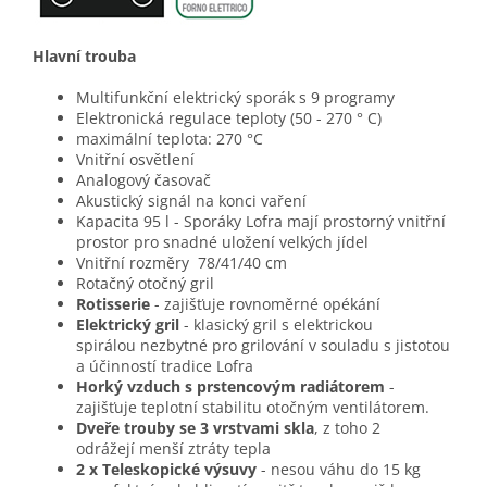
Hlavní trouba
Multifunkční elektrický sporák s 9 programy
Elektronická regulace teploty (50 - 270 ° C)
maximální teplota: 270 °C
Vnitřní osvětlení
Analogový časovač
Akustický signál na konci vaření
Kapacita 95 l - Sporáky Lofra mají prostorný vnitřní
prostor pro snadné uložení velkých jídel
Vnitřní rozměry 78/41/40 cm
Rotačný otočný gril
Rotisserie
- zajišťuje rovnoměrné opékání
Elektrický gril
- klasický gril s elektrickou
spirálou nezbytné pro grilování v souladu s jistotou
a účinností tradice Lofra
Horký vzduch
s prstencovým radiátorem
-
zajišťuje teplotní stabilitu otočným ventilátorem.
Dveře trouby se 3 vrstvami skla
, z toho 2
odrážejí menší ztráty tepla
2 x Teleskopické výsuvy
- nesou váhu do 15 kg