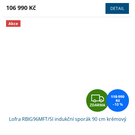
M
106 990 Kč
DETAIL
A
Akce
Z
118 990
Kč
–10 %
ZDARMA
D
Lofra RBIG96MFT/5I indukční sporák 90 cm krémový
A