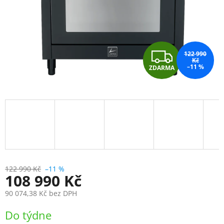
Z
122 990
Kč
–11 %
ZDARMA
D
A
R
M
A
122 990 Kč
–11 %
108 990 Kč
90 074,38 Kč bez DPH
Měrná
Do týdne
cena: