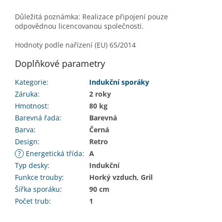
Důležitá poznámka: Realizace připojení pouze
odpovědnou licencovanou společnosti.
Hodnoty podle nařízení (EU) 65/2014
Doplňkové parametry
Kategorie
:
Indukční sporáky
Záruka
:
2 roky
Hmotnost
:
80 kg
Barevná řada
:
Barevná
Barva
:
Černá
Design
:
Retro
?
Energetická třída
:
A
Typ desky
:
Indukční
Funkce trouby
:
Horký vzduch, Gril
Šířka sporáku
:
90 cm
Počet trub
:
1