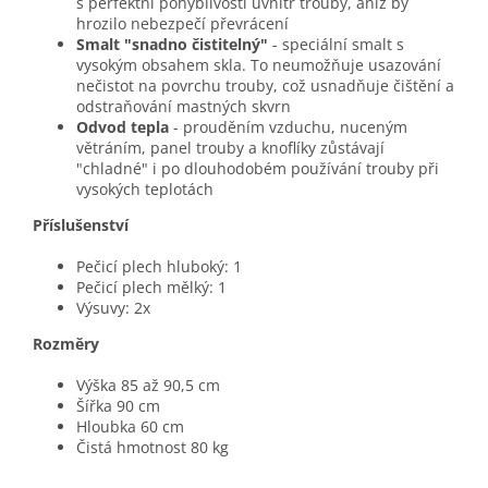
s perfektní pohyblivostí uvnitř trouby, aniž by
hrozilo nebezpečí převrácení
Smalt "snadno čistitelný"
- speciální smalt s
vysokým obsahem skla. To neumožňuje usazování
nečistot na povrchu trouby, což usnadňuje čištění a
odstraňování mastných skvrn
Odvod tepla
- prouděním vzduchu, nuceným
větráním, panel trouby a knoflíky zůstávají
"chladné" i po dlouhodobém používání trouby při
vysokých teplotách
Příslušenství
Pečicí plech hluboký: 1
Pečicí plech mělký: 1
Výsuvy: 2x
Rozměry
Výška 85 až 90,5 cm
Šířka 90 cm
Hloubka 60 cm
Čistá hmotnost 80 kg