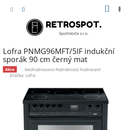
Přejít
NÁKUP
na
obsah
KOŠÍK
Lofra PNMG96MFT/5IF indukční
sporák 90 cm černý mat
Průměrné
Neohodnoceno
Podrobnosti hodnocení
Akce
hodnocení
Značka:
Lofra
produktu
je
0,0
z
5
hvězdiček.