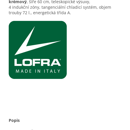
krémový
, ší­ře 60 cm, teleskopické výsuvy,
4 indukční zóny, tangenciální chladicí systém, objem
trouby 72 l., energetická třída A.
Popis