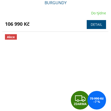
A
BURGUNDY
R
Do týdne
M
106 990 Kč
DETAIL
A
Akce
Z
73 990 Kč
–7 %
ZDARMA
D