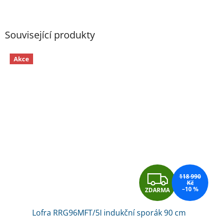
Související produkty
Akce
Z
118 990
Kč
–10 %
ZDARMA
D
Lofra RRG96MFT/5I indukční sporák 90 cm