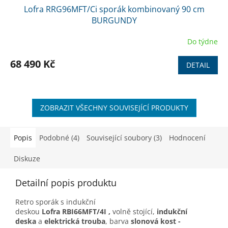
Lofra RRG96MFT/Ci sporák kombinovaný 90 cm
A
BURGUNDY
R
Do týdne
M
68 490 Kč
DETAIL
A
ZOBRAZIT VŠECHNY SOUVISEJÍCÍ PRODUKTY
Popis
Podobné (4)
Související soubory (3)
Hodnocení
Diskuze
Detailní popis produktu
Retro sporák s indukční
deskou
Lofra
RBI66MFT/4I ,
volně stojící,
indukční
deska
a
elektrická trouba
, barva
slonová kost -