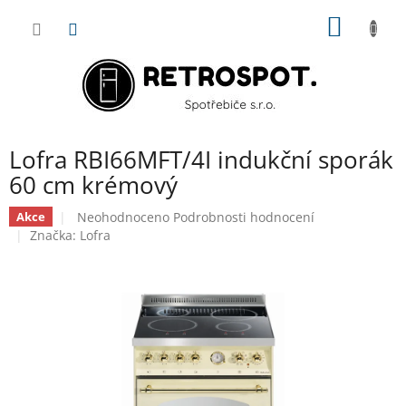
Přejít
NÁKUP
na
obsah
KOŠÍK
Lofra RBI66MFT/4I indukční sporák
60 cm krémový
Průměrné
Neohodnoceno
Podrobnosti hodnocení
Akce
hodnocení
Značka:
Lofra
produktu
je
0,0
z
5
hvězdiček.