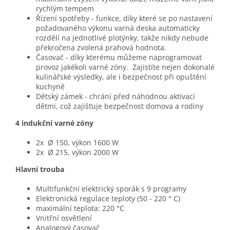
rychlým tempem
Řízení spotřeby
- funkce, díky které se po nastavení
požadovaného výkonu varná deska automaticky
rozdělí na jednotlivé plotýnky, takže nikdy nebude
překročena zvolená prahová hodnota.
Časovač
- díky kterému můžeme naprogramovat
provoz jakékoli varné zóny. Zajistíte nejen dokonalé
kulinářské výsledky, ale i bezpečnost při opuštění
kuchyně
Dětský zámek
- chrání před náhodnou aktivací
dětmi, což zajišťuje bezpečnost domova a rodiny
4 indukční varné zóny
2x Ø 150, výkon 1600 W
2x Ø 215, výkon 2000 W
Hlavní trouba
Multifunkční elektrický sporák s 9 programy
Elektronická regulace teploty (50 - 220 ° C)
maximální teplota: 220 °C
Vnitřní osvětlení
Analogový časovač