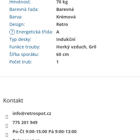
Hmotnost
:
70 kg
Barevná řada
:
Barevná
Barva
:
Krémová
Design
:
Retro
?
Energetická třída
:
A
Typ desky
:
Indukční
Funkce trouby
:
Horký vzduch, Gril
Šířka sporáku
:
60 cm
Počet trub
:
1
Z
á
p
a
Kontakt
t
í
info
@
retrospot.cz
775 201 949
Po-Čt 9:00-15:00 Pá 9:00-13:00