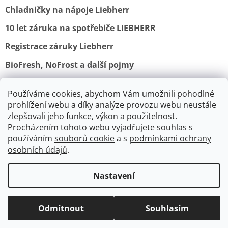
Chladničky na nápoje Liebherr
10 let záruka na spotřebiče LIEBHERR
Registrace záruky Liebherr
BioFresh, NoFrost a další pojmy
Používáme cookies, abychom Vám umožnili pohodlné
Obchodní podmínky
Vrácení a reklamace
prohlížení webu a díky analýze provozu webu neustále
Ochrana osobních údajů
Doprava a platba
Kontakty
zlepšovali jeho funkce, výkon a použitelnost.
Procházením tohoto webu vyjadřujete souhlas s
používáním
souborů cookie
a s
podmínkami ochrany
osobních údajů
.
V srpnu je výroba a expedice
spotřebičů Lofra a Smeg pozastavena.
Nastavení
Vytvořil Shoptet
Probíhá celozávodní dovolená těchto
výrobců. Expedice objednávek začínají
Odmítnout
Souhlasím
Copyright 2026
Retrospot.cz
. Všechna práva vyhrazena.
od 31.8.2026