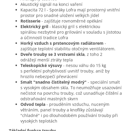
Akustický signál na konci vaření
Kapacita 72 l - Sporáky Lofra mají prostorný vnitřní
prostor pro snadné uložení velkých jídel
Rotisserie
- zajišťuje rovnoměrné opékání
Elektrický gril
- klasický gril s elektrickou
spirálou nezbytné pro grilování v souladu s jistotou
a účinností tradice Lofra
Horký vzduch
s prstencovým radiátorem
-
zajišťuje teplotní stabilitu otočným ventilátorem.
Dveře trouby se 3 vrstvami skla
, z toho 2
odrážejí menší ztráty tepla
Teleskopické výsuvy
- nesou váhu do 15 kg
s perfektní pohyblivostí uvnitř trouby, aniž by
hrozilo nebezpečí převrácení
Smalt "snadno čistitelný modrý"
- speciální smalt
s vysokým obsahem skla. To neumožňuje usazování
nečistot na povrchu trouby, což usnadňuje čištění a
odstraňování mastných skvrn
Odvod tepla
- prouděním vzduchu, nuceným
větráním, panel trouby a knoflíky zůstávají
"chladné" i po dlouhodobém používání trouby při
vysokých teplotách
Základní funkce trouby