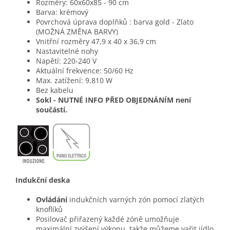
Rozměry: 60x60x85 - 90 cm
Barva: krémový
Povrchová úprava doplňků : barva gold - Zlato
(MOŽNÁ ZMĚNA BARVY)
Vnitřní rozměry 47,9 x 40 x 36,9 cm
Nastavitelné nohy
Napětí: 220-240 V
Aktuální frekvence: 50/60 Hz
Max. zatížení: 9.810 W
Bez kabelu
Sokl - NUTNÉ INFO PŘED OBJEDNÁNÍM není
součástí.
Indukční deska
Ovládání
indukčních varných zón pomocí zlatých
knoflíků
Posilovač
přiřazený každé zóně umožňuje
maximální zvýšení výkonu, takže můžeme vařit jídlo