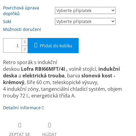
Povrchová úprava
doplňků
Sokl
Možnosti doručení
Přidat do košíku
Retro sporák s indukční
deskou
Lofra
RBI66MFT/4I ,
volně stojící,
indukční
deska
a
elektrická trouba
, barva
slonová kost -
krémový
, ší­ře 60 cm, teleskopické výsuvy,
4 indukční zóny, tangenciální chladicí systém, objem
trouby 72 l., energetická třída A.
Detailní informace
ZEPTAT SE
HLÍDAT