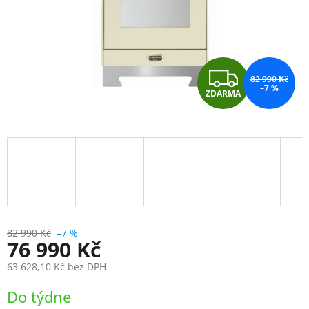
Z
82 990 Kč
–7 %
ZDARMA
D
A
R
M
A
82 990 Kč
–7 %
76 990 Kč
63 628,10 Kč
bez DPH
Měrná
Do týdne
cena: