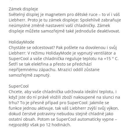
Zámek displeje
Světelný displej je magnetem pro dětské ruce – to ví i váš
Liebherr. Proto je tu zámek displeje: Spolehlivě zabraňuje
neúmyslné změně nastavení vaší chladničky. Zámek
displeje můžete samozřejmě také jednoduše deaktivovat.
HolidayMode
Chystáte se odcestovat? Pak pošlete na dovolenou i svůj
Liebherr: V režimu HolidayMode je vypnutý ventilátor a
SuperCool a vaše chladnička reguluje teplotu na +15 ° C.
Šetří se tak elektřina a přesto se předchází
nepříjemnému zápachu. Mrazicí oddíl zůstane
samozřejmě zapnutý.
SuperCool
Chcete, aby vaše chladnička udržovala ideální teplotu, i
když jste do ní právě vložili zboží nakoupené na slunci na
trhu? To je přesně případ pro SuperCool: Jakmile se
funkce jednou aktivuje, tak váš Liebherr zvýší svůj výkon,
dokud čerstvé potraviny nebudou stejně chladné jako
ostatní obsah. Potom se SuperCool automaticky vypne –
nejpozději však po 12 hodinách.