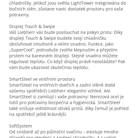
chladničky. Jelikož jsou světla LightTower integrována do
bočních stěn, zůstane navíc dostatek prostoru pro vaše
potraviny.
Displej Touch & Swipe
Váš Liebherr vás bude poslouchat na pokyn prstu: Díky
displeji Touch & Swipe budete svoji chladničku
obsluhovat intuitivně a velmi snadno. Funkce, jako
„SuperCool“, jednoduše zvolíte klepnutím a přejetím
prstem na barevném displeji. Stejně snadno můžete
regulovat teplotu. Co když displej právě neovládáte? Pak
vám bude ukazovat skutečnou teplotu.
SmartSteel ve vnitřním prostoru
SmartSteel na vnitřních dveřích a zadní stěně dodá
vašemu spotřebiči Liebherr elegantní vzhled. Ale
SmartSteel si zamilují i vaše potraviny: Nerezová ocel je
totiž pro potraviny bezpečná a hygienická. SmartSteel
také snižuje viditelnost otisků prstů, díky čemuž je pohled
na spotřebič ještě krásnější.
SoftSystem
Od snídaně až po půlnoční svačinu – existuje mnoho
důvodů pro otevření a zavření chladničky. A s vaším