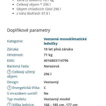
Celkový objem *
296 l
Objem chladicích částí
296 l
z toho Biofresh
97,9 l
Doplňkové parametry
Vestavné monoklimatické
Kategorie
:
ledničky
Záruka
:
10 let plná záruka
Hmotnost
:
71 kg
EAN
:
4016803114796
Barevná řada
:
Nerezová
?
Celkový užitný
296 l
objem
:
Design
:
Vestavný
?
Energetická třída
:
C
S mrazákem uvnitř
:
Ne
Typ modelu
:
Vestavný model
?
Výška lednice
:
166 - 185 cm, 177 cm