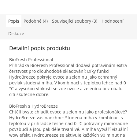
Popis
Podobné (4)
Související soubory (3)
Hodnocení
Diskuze
Detailní popis produktu
BioFresh Professional
Přihrádka BioFresh Professional dodává potravinám extra
čerstvost pro dlouhodobé skladování: Díky funkci
HydroBreeze pokryje ovoce a zeleninu jako ochranný
povlak studená mlha. V kombinaci s teplotou lehce nad 0
°C a vysokou vlhkostí se zde ovoce a zelenina bez obalu
cítí skutečně dobře.
BioFresh s HydroBreeze
Chtěli byste chladit ovoce a zeleninu jako profesionálové?
HydroBreeze vás nadchne: Studená mlha v kombinaci s
teplotou v přihrádce těsně nad 0 °C potraviny mimořádně
povzbudí a jsou pak déle trvanlivé. A mlha vytváří vizuální
wow efekt. HydroBreeze se aktivuje každých 90 minut na