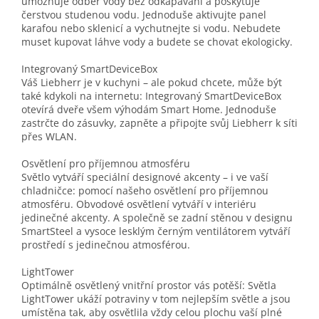
umožňuje odběr vody bez odkapávání a poskytuje
čerstvou studenou vodu. Jednoduše aktivujte panel
karafou nebo sklenicí a vychutnejte si vodu. Nebudete
muset kupovat láhve vody a budete se chovat ekologicky.
Integrovaný SmartDeviceBox
Váš Liebherr je v kuchyni – ale pokud chcete, může být
také kdykoli na internetu: Integrovaný SmartDeviceBox
otevírá dveře všem výhodám Smart Home. Jednoduše
zastrčte do zásuvky, zapněte a připojte svůj Liebherr k síti
přes WLAN.
Osvětlení pro příjemnou atmosféru
Světlo vytváří speciální designové akcenty – i ve vaší
chladničce: pomocí našeho osvětlení pro příjemnou
atmosféru. Obvodové osvětlení vytváří v interiéru
jedinečné akcenty. A společně se zadní stěnou v designu
SmartSteel a vysoce lesklým černým ventilátorem vytváří
prostředí s jedinečnou atmosférou.
LightTower
Optimálně osvětlený vnitřní prostor vás potěší: Světla
LightTower ukáží potraviny v tom nejlepším světle a jsou
umístěna tak, aby osvětlila vždy celou plochu vaší plné