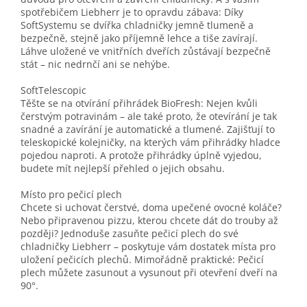
spotřebičem Liebherr je to opravdu zábava: Díky
SoftSystemu se dvířka chladničky jemně tlumeně a
bezpečně, stejně jako příjemně lehce a tiše zavírají.
Láhve uložené ve vnitřních dveřích zůstávají bezpečně
stát – nic nedrnčí ani se nehýbe.
SoftTelescopic
Těšte se na otvírání přihrádek BioFresh: Nejen kvůli
čerstvým potravinám – ale také proto, že otevírání je tak
snadné a zavírání je automatické a tlumené. Zajišťují to
teleskopické kolejničky, na kterých vám přihrádky hladce
pojedou naproti. A protože přihrádky úplně vyjedou,
budete mít nejlepší přehled o jejich obsahu.
Místo pro pečicí plech
Chcete si uchovat čerstvé, doma upečené ovocné koláče?
Nebo připravenou pizzu, kterou chcete dát do trouby až
později? Jednoduše zasuňte pečicí plech do své
chladničky Liebherr – poskytuje vám dostatek místa pro
uložení pečicích plechů. Mimořádně praktické: Pečicí
plech můžete zasunout a vysunout při otevření dveří na
90°.