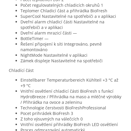
Počet regulovatelných chladicích okruhů
1
Teplomer
Chladicí část a přihrádka BioFresh
SuperCool
Nastavitelné na spotřebiči a v aplikaci
Dveřní alarm chladicí části
Nastavitelné na
spotřebiči a v aplikaci
Dveřní alarm mrazicí části
—
BottleTimer
—
Řešení připojení k síti
Integrováno, pevně
namontováno
NightMode
Nastavitelné v aplikaci
Zámek displeje
Nastavitelné na spotřebiči
Chladící část
Einstellbarer Temperaturbereich Kühlteil
+3 °C až
+9 °C
Vnitřní osvětlení chladicí části
BioFresh s funkcí
HydroBreeze / Přihrádka na maso a mléčné výrobky
/ Přihrádka na ovoce a zeleninu
Technologie čerstvosti
BioFreshProfessional
Pocet prihrádek BioFresh
3
Z toho výsuvných na válečcích
0
Vnitřní osvětlení přihrádky BioFresh
LED osvětlení
Proces odmrazování
automatický