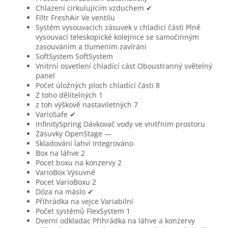
Chlazení cirkulujícím vzduchem
✔
Filtr FreshAir
Ve ventilu
Systém vysouvacích zásuvek v chladicí části
Plně
vysouvací teleskopické kolejnice se samočinným
zasouváním a tlumením zavírání
SoftSystem
SoftSystem
Vnitrní osvetlení chladící cást
Oboustranný světelný
panel
Počet úložných ploch chladící části
8
Z toho dělitelných
1
z toh výškově nastaviletných
7
VarioSafe
✔
InfinitySpring
Dávkovač vody ve vnitřním prostoru
Zásuvky OpenStage
—
Skladování lahví
Integrováno
Box na láhve
2
Pocet boxu na konzervy
2
VarioBox
Výsuvné
Pocet VarioBoxu
2
Dóza na máslo
✔
Přihrádka na vejce
Variabilní
Počet systémů FlexSystem
1
Dverní odkladac
Přihrádka na láhve a konzervy