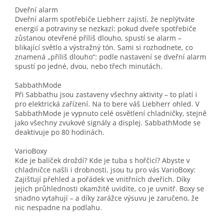
Dveřní alarm
Dveřní alarm spotřebiče Liebherr zajistí, že neplýtváte
energií a potraviny se nezkazí: pokud dveře spotřebiče
zůstanou otevřené příliš dlouho, spustí se alarm –
blikající světlo a výstražný tón. Sami si rozhodnete, co
znamená „příliš dlouho“: podle nastavení se dveřní alarm
spustí po jedné, dvou, nebo třech minutách.
SabbathMode
Při Sabbathu jsou zastaveny všechny aktivity – to platí i
pro elektrická zařízení. Na to bere váš Liebherr ohled. V
SabbathMode je vypnuto celé osvětlení chladničky, stejně
jako všechny zvukové signály a displej. SabbathMode se
deaktivuje po 80 hodinách.
VarioBoxy
Kde je balíček droždí? Kde je tuba s hořčicí? Abyste v
chladničce našli i drobnosti, jsou tu pro vás VarioBoxy:
Zajišťují přehled a pořádek ve vnitřních dveřích. Díky
jejich průhlednosti okamžitě uvidíte, co je uvnitř. Boxy se
snadno vytahují – a díky zarážce výsuvu je zaručeno, že
nic nespadne na podlahu.