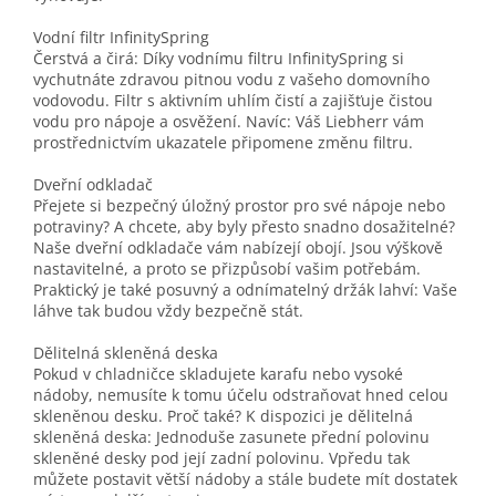
Vodní filtr InfinitySpring
Čerstvá a čirá: Díky vodnímu filtru InfinitySpring si
vychutnáte zdravou pitnou vodu z vašeho domovního
vodovodu. Filtr s aktivním uhlím čistí a zajišťuje čistou
vodu pro nápoje a osvěžení. Navíc: Váš Liebherr vám
prostřednictvím ukazatele připomene změnu filtru.
Dveřní odkladač
Přejete si bezpečný úložný prostor pro své nápoje nebo
potraviny? A chcete, aby byly přesto snadno dosažitelné?
Naše dveřní odkladače vám nabízejí obojí. Jsou výškově
nastavitelné, a proto se přizpůsobí vašim potřebám.
Praktický je také posuvný a odnímatelný držák lahví: Vaše
láhve tak budou vždy bezpečně stát.
Dělitelná skleněná deska
Pokud v chladničce skladujete karafu nebo vysoké
nádoby, nemusíte k tomu účelu odstraňovat hned celou
skleněnou desku. Proč také? K dispozici je dělitelná
skleněná deska: Jednoduše zasunete přední polovinu
skleněné desky pod její zadní polovinu. Vpředu tak
můžete postavit větší nádoby a stále budete mít dostatek