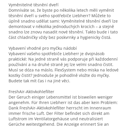
Vyměnitelné těsnění dveří
Domníváte se, že byste po několika letech měli vyměnit
těsnění dveří u svého spotřebiče Liebherr? Můžete to
úplně snadno udělat sami: Vyměnitelné těsnění dveří lze
demontovat v několika jednoduchých krocích – a stejně
snadno lze znovu nasadit nové těsnění. Takto bude i tato
část chladničky vždy bez poskvrnky a hygienicky čistá.
Vybavení vhodné pro myčku nádobí
Vybavení vašeho spotřebiče Liebherr je dvojnásob
praktické: Na jedné straně vás podporuje při každodenní
používání a na druhé straně jej lze velmi snadno čistit.
Musí se dóza na máslo, FlexSystem nebo miska na ledové
kostky čistit? Jednoduše je pohodlně vložte do myčky.
Budete tak mít čas i na jiné věci.
FreshAir-Aktivkohlefilter
Der Geruch einiger Lebensmittel ist bisweilen weniger
angenehm. Für Ihren Liebherr ist das aber kein Problem:
Dank FreshAir-Aktivkohlefilter herrscht im Innenraum
immer frische Luft. Der Filter befindet sich direkt am
Luftstrom im Ventilatorgehäuse und neutralisiert
Gerüche weitestgehend. Die Anzeige erinnert Sie an