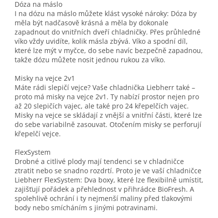
Dóza na máslo
I na dózu na máslo můžete klást vysoké nároky: Dóza by
měla být nadčasově krásná a měla by dokonale
zapadnout do vnitřních dveří chladničky. Přes průhledné
víko vždy uvidíte, kolik másla zbývá. Víko a spodní díl,
které lze mýt v myčce, do sebe navíc bezpečně zapadnou,
takže dózu můžete nosit jednou rukou za víko.
Misky na vejce 2v1
Máte rádi slepičí vejce? Vaše chladnička Liebherr také –
proto má misky na vejce 2v1. Ty nabízí prostor nejen pro
až 20 slepičích vajec, ale také pro 24 křepelčích vajec.
Misky na vejce se skládají z vnější a vnitřní části, které lze
do sebe variabilně zasouvat. Otočením misky se perforují
křepelčí vejce.
FlexSystem
Drobné a citlivé plody mají tendenci se v chladničce
ztratit nebo se snadno rozdrtí. Proto je ve vaší chladničce
Liebherr FlexSystem: Dva boxy, které lze flexibilně umístit,
zajišťují pořádek a přehlednost v přihrádce BioFresh. A
spolehlivě ochrání i ty nejmenší maliny před tlakovými
body nebo smícháním s jinými potravinami.