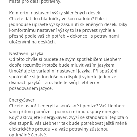
místa pro další potraviny.
Komfortní nastavení výšky skleněných desek
Chcete dát do chladničky velkou nádobu? Pak si
jednoduše upravte výšky zasunutí skleněných desek. Díky
komfortnímu nastavení výšky to lze provést rychle a
přesně podle vašich potřeb – dokonce i s potravinami
uloženými na deskách.
Nastavení jazyka
Od této chvíle si budete se svým spotřebičem Liebherr
dobře rozumět: Protože bude mluvit vaším jazykem.
Umožňuje to variabilní nastavení jazyka. Při spuštění
spotřebiče si jednoduše na displeji vyberte jeden ze
dvanácti jazyků – a ovládejte svůj Liebherr v
požadovaném jazyce.
EnergySaver
Chcete uspořit energii a současně i peníze? Váš Liebherr
vám přitom pomůže – pomocí režimu úspory energie.
Když aktivujete EnergySaver, zvýší se standardní teplota o
dva stupně. Váš Liebherr tak bude potřebovat ještě méně
elektrického proudu – a vaše potraviny zůstanou
optimálně čerstvé.