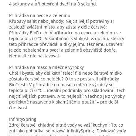
4 sekundy a při otevření dveří na 8 sekund.
Přihrádka na ovoce a zeleninu
Křupavý salát nebo jahody: Nejcitlivější potraviny si
zaslouží zvláštní místo, aby zůstaly déle čerstvé:
Přihrádky BioFresh. V přihrádce na ovoce a zeleninu se
teplota blíží 0 °C. V kombinaci s vlhkostí vzduchu, která v
této přihrádce převládá, a díky jejímu těsnému uzavření
je zde nebalenému ovoci a zelenině obzvláště dobře.
Nemusíte nic nastavovat.
Přihrádka na maso a mléčné výrobky
Chtěli byste, aby delikátní telecí filé nebo čerstvé mléko
zůstalo čerstvé co nejdéle? O to se postarají přihrádky
BioFresh: V přihrádce na maso a mléčné výrobky se
teplota blíží 0 °C – ideální podmínky pro skladování i těch
nejcitlivějších potravin. A to nejlepší: Všechno je z výroby
perfektně nastaveno k okamžitému použití – pro delší
čerstvost.
InfinitySpring
Zdroj čerstvé, chladné pitné vody ve vaší kuchyni: To, co
zní jako pohádka, se nazývá InfinitySpring. Dávkovač vody