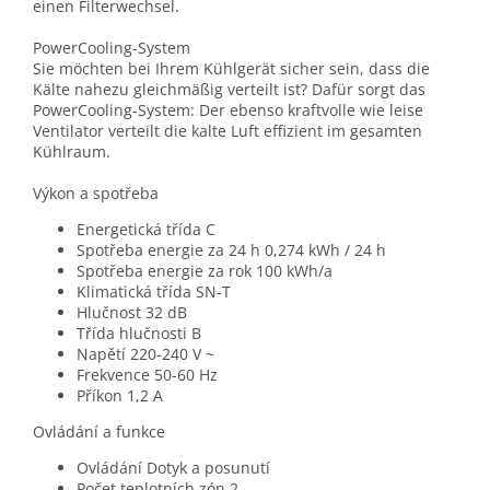
einen Filterwechsel.
PowerCooling-System
Sie möchten bei Ihrem Kühlgerät sicher sein, dass die
Kälte nahezu gleichmäßig verteilt ist? Dafür sorgt das
PowerCooling-System: Der ebenso kraftvolle wie leise
Ventilator verteilt die kalte Luft effizient im gesamten
Kühlraum.
Výkon a spotřeba
Energetická třída
C
Spotřeba energie za 24 h
0,274 kWh / 24 h
Spotřeba energie za rok
100 kWh/a
Klimatická třída
SN-T
Hlučnost
32 dB
Třída hlučnosti
B
Napětí
220-240 V ~
Frekvence
50-60 Hz
Příkon
1,2 A
Ovládání a funkce
Ovládání
Dotyk a posunutí
Počet teplotních zón
2