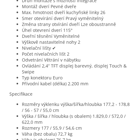
Druh montáže
s možností integrace
Montáž dverí
Pevné dveře
Max. hmotnost dveří kuchyňské linky
26
Smer otevírání dverí
Pravý vyměnitelný
Změna strany otvírání dveří
Lze oboustranně
Úhel otevrení dverí
115°
Dveřní těsnění
Vyměnitelné
Výškově nastavitelné nohy
2
Nivelační lišty
✔
Počet nivelačních lišt
2
Odvetrání
Větrání v nábytku
Ovládání
2,4“ TFT displej barevný, displej Touch &
Swipe
Typ konektoru
Euro
Přívodní kabel (délka)
2.200 mm
Specifikace
Rozměry výklenku výška/šířka/hloubka
177,2 - 178,8
/ 56 - 57 / 55,0 cm
Výška / šířka / hloubka (s obalem)
1.829,0 / 572,0 /
622,0 mm
Rozmery
177 / 55,9 / 54,6 cm
Váha (bez obalu)
72,7 kg
Váha (s obalem)
76,7 kg