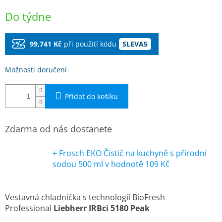
Měrná
Do týdne
cena:
99,741 Kč
při použití kódu
SLEVA5
Možnosti doručení
Přidat do košíku
Zdarma od nás dostanete
+ Frosch EKO Čistič na kuchyně s přírodní
sodou 500 ml
v hodnotě 109 Kč
Vestavná chladnička s technologií BioFresh
Professional
Liebherr IRBci 5180 Peak