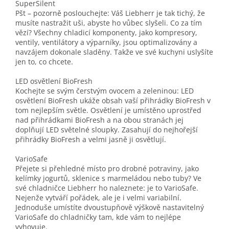
SuperSilent
Pšt – pozorně poslouchejte: Váš Liebherr je tak tichý, že
musíte nastražit uši, abyste ho vůbec slyšeli. Co za tím
vězí? Všechny chladicí komponenty, jako kompresory,
ventily, ventilátory a výparníky, jsou optimalizovány a
navzájem dokonale sladěny. Takže ve své kuchyni uslyšíte
jen to, co chcete.
LED osvětlení BioFresh
Kochejte se svým čerstvým ovocem a zeleninou: LED
osvětlení BioFresh ukáže obsah vaší přihrádky BioFresh v
tom nejlepším světle. Osvětlení je umístěno uprostřed
nad přihrádkami BioFresh a na obou stranách jej
doplňují LED světelné sloupky. Zasahují do nejhořejší
přihrádky BioFresh a velmi jasně ji osvětlují.
VarioSafe
Přejete si přehledné místo pro drobné potraviny, jako
kelímky jogurtů, sklenice s marmeládou nebo tuby? Ve
své chladničce Liebherr ho naleznete: je to VarioSafe.
Nejenže vytváří pořádek, ale je i velmi variabilní.
Jednoduše umístíte dvoustupňově výškově nastavitelný
VarioSafe do chladničky tam, kde vám to nejlépe
vyhovuje.