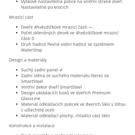
Výškově nastavitelná police na vnitřní straně dveří
Nastavitelné po krocích
Mrazící cást
Dveře 4hvězdičkové mrazicí části
—
Počet skleněných desek ve 4hvězdičkové mrazicí
části
0
Druh hadice
Pevná vodní hadice se systémem
WaterStop
Design a materiály
Suchý zadní panel
✔
Zadní stěna ze suchého materiálu
Nerez se
SmartSteel
Vnitřní dekor dveří
SmartSteel
Design ukládacích boxů ve dveřích
Premium
GlassLine
Materiál odkládacích policek ve dverích
Sklo s lištou
z ušlechtilé oceli
Materiál odkládací plochy, chladící cást
Sklo
Konstrukce a instalace