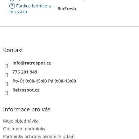
?
Funkce lednice a
BioFresh
mrazáku
:
Z
á
p
a
Kontakt
t
í
info
@
retrospot.cz
775 201 949
Po-Čt 9:00-15:00 Pá 9:00-13:00
Retrospot.cz
Informace pro vás
Moje objednávka
Obchodní podmínky
Podmínky ochrany osobních údajů