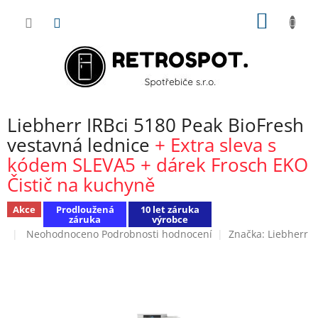
Přejít
NÁKUP
na
obsah
KOŠÍK
Liebherr IRBci 5180 Peak BioFresh
vestavná lednice
+ Extra sleva s
kódem SLEVA5 + dárek Frosch EKO
Čistič na kuchyně
Akce
Prodloužená
10 let záruka
záruka
výrobce
Průměrné
Neohodnoceno
Podrobnosti hodnocení
Značka:
Liebherr
hodnocení
produktu
je
0,0
z
5