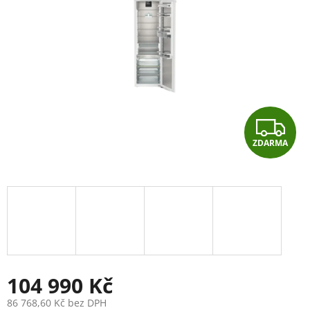
hvězdiček.
Z
ZDARMA
D
A
R
M
A
104 990 Kč
86 768,60 Kč bez DPH