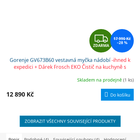
Z
17 990 Kč
–28 %
ZDARMA
D
Gorenje GV673B60 vestavná myčka nádobí
-ihned k
A
expedici + Dárek Frosch EKO Čistič na kuchyně s
přírodní sodou 500 ml
R
Skladem na prodejně
(1 ks)
M
12 890 Kč
Do košíku
A
ZOBRAZIT VŠECHNY SOUVISEJÍCÍ PRODUKTY
Popis
Podobné (4)
Související soubory (4)
Hodnocení