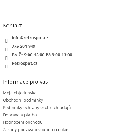
Z
á
p
a
Kontakt
t
í
info
@
retrospot.cz
775 201 949
Po-Čt 9:00-15:00 Pá 9:00-13:00
Retrospot.cz
Informace pro vás
Moje objednávka
Obchodní podmínky
Podmínky ochrany osobních údajů
Doprava a platba
Hodnocení obchodu
Zásady používání souborů cookie