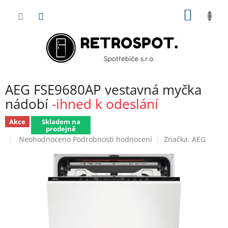
Přejít
NÁKUP
na
obsah
KOŠÍK
AEG FSE9680AP vestavná myčka
nádobí
-ihned k odeslání
Akce
Skladem na
prodejně
Průměrné
Neohodnoceno
Podrobnosti hodnocení
Značka:
AEG
hodnocení
produktu
je
0,0
z
5
hvězdiček.