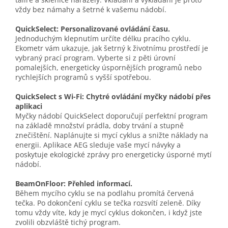
vždy bez námahy a šetrné k vašemu nádobí.
QuickSelect: Personalizované ovládání času.
Jednoduchým klepnutím určíte délku pracího cyklu.
Ekometr vám ukazuje, jak šetrný k životnímu prostředí je
vybraný prací program. Vyberte si z pěti úrovní
pomalejších, energeticky úspornějších programů nebo
rychlejších programů s vyšší spotřebou.
QuickSelect s Wi-Fi: Chytré ovládání myčky nádobí přes
aplikaci
Myčky nádobí QuickSelect doporučují perfektní program
na základě množství prádla, doby trvání a stupně
znečištění. Naplánujte si mycí cyklus a snižte náklady na
energii. Aplikace AEG sleduje vaše mycí návyky a
poskytuje ekologické zprávy pro energeticky úsporné mytí
nádobí.
BeamOnFloor: Přehled informací.
Během mycího cyklu se na podlahu promítá červená
tečka. Po dokončení cyklu se tečka rozsvítí zeleně. Díky
tomu vždy víte, kdy je mycí cyklus dokončen, i když jste
zvolili obzvláště tichý program.