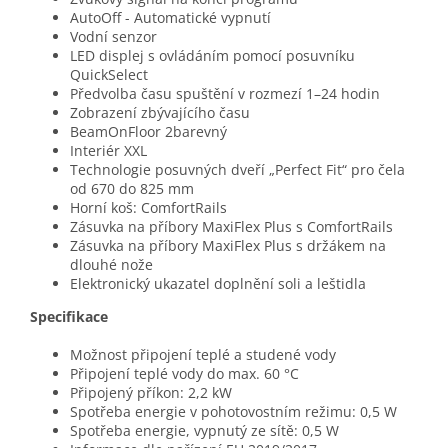
AutoOff - Automatické vypnutí
Vodní senzor
LED displej s ovládáním pomocí posuvníku
QuickSelect
Předvolba času spuštění v rozmezí 1–24 hodin
Zobrazení zbývajícího času
BeamOnFloor 2barevný
Interiér XXL
Technologie posuvných dveří „Perfect Fit“ pro čela
od 670 do 825 mm
Horní koš: ComfortRails
Zásuvka na příbory MaxiFlex Plus s ComfortRails
Zásuvka na příbory MaxiFlex Plus s držákem na
dlouhé nože
Elektronický ukazatel doplnění soli a leštidla
Specifikace
Možnost připojení teplé a studené vody
Připojení teplé vody do max. 60 °C
Připojený příkon: 2,2 kW
Spotřeba energie v pohotovostním režimu: 0,5 W
Spotřeba energie, vypnutý ze sítě: 0,5 W