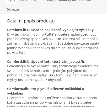
Diskuze
Detailní popis produktu
ComfortLift®: Snadné nakládání, vynikající výsledky
Díky technologii ComfortLift® můžete snadno zvednout i
plně naložený spodní koš o 25 cm, což zrychlí, usnadní a
zpříjemní vkládání a vykládání. Speciálně navržené panty
jemně zvednou spodní koš do stejné výšky jako horní koš
po vytažení.
ComfortLift®: Spodní koš, který vám jde vstříc.
Pohodlnější to být nemůže: Díky technologii ComfortLift®
se spodní koš jemně zvedne jediným pohybem do
pohodlné pracovní výšky. Díky tomu je plnění a vykládání
myčky bez námahy a bez ohýbání.
ComfortRails: Pro plynulé a šetrné nakládání a
vykládání
Díky lištám ComfortRails můžete snadno zasunout horní
koš a zásuvku na příbory na místo, aniž by se o sebe
talíře a sklenice narážely. Vkládání a vykládání je proto