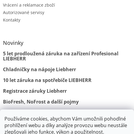
Vrácení a reklamace zboží
Autorizované servisy
Kontakty
Novinky
5 let prodloužená záruka na zařízení Profesional
LIEBHERR
Chladničky na nápoje Liebherr
10 let záruka na spotřebiče LIEBHERR
Registrace záruky Liebherr
BioFresh, NoFrost a další pojmy
Používáme cookies, abychom Vám umožnili pohodlné
Obchodní podmínky
Vrácení a reklamace
prohlížení webu a díky analýze provozu webu neustále
Ochrana osobních údajů
Doprava a platba
Kontakty
zlepšovali jeho funkce, výkon a použitelnost.