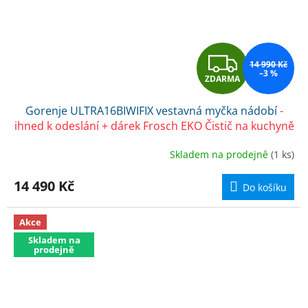
Z
14 990 Kč
–3 %
ZDARMA
D
Gorenje ULTRA16BIWIFIX vestavná myčka nádobí
-
A
ihned k odeslání + dárek Frosch EKO Čistič na kuchyně
R
Skladem na prodejně
(1 ks)
M
14 490 Kč
Do košíku
A
Akce
Skladem na
prodejně