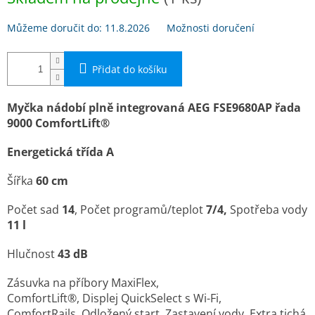
Můžeme doručit do:
11.8.2026
Možnosti doručení
Přidat do košíku
Myčka nádobí plně integrovaná AEG FSE9680AP řada
9000 ComfortLift®
Energetická třída A
Šířka
60 cm
Počet sad
14
, Počet programů/teplot
7/4,
Spotřeba vody
11 l
Hlučnost
43 dB
Zásuvka na příbory MaxiFlex,
ComfortLift®, Displej QuickSelect s Wi-Fi,
ComfortRails, Odložený start, Zastavení vody, Extra tichá