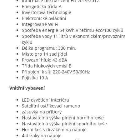
Informace dle nařízení EU 2019/2017
Energetická třída A
Invertorová technologie
Elektronické ovládání
Integrované Wi-Fi
Spotřeba energie 54 kWh v režimu eco/100 cyklů
Spotřeba vody 11 litrů v ekonomickém/provozním
cyklu
Délka programu: 330 min.
Místo pro 14 sad jídel
Provozní hluk: 43 dBA
Třída hlukových emisí B
Připojení k síti 220-240V 50/60Hz
Pojistka 10 A
Vnitřní vybavení
LED osvětlení interiéru
Satelitní ostřikovací rameno
zásuvka na příbory
Nastavitelná výška plnění horního koše
Nastavitelná výška plnění spodního koše
Horní koš s držákem na nápoje
4 držáky na nápoje