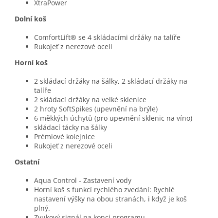
XtraPower
Dolní koš
ComfortLift® se 4 skládacími držáky na talíře
Rukojeť z nerezové oceli
Horní koš
2 skládací držáky na šálky, 2 skládací držáky na
talíře
2 skládací držáky na velké sklenice
2 hroty SoftSpikes (upevnění na brýle)
6 měkkých úchytů (pro upevnění sklenic na víno)
skládací tácky na šálky
Prémiové kolejnice
Rukojeť z nerezové oceli
Ostatní
Aqua Control - Zastavení vody
Horní koš s funkcí rychlého zvedání: Rychlé
nastavení výšky na obou stranách, i když je koš
plný.
Zvukový signál na konci programu