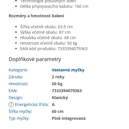
Technologie posuvných dveří
Délka připojovacího kabelu: 160 cm
Rozměry a hmotnost balení
Šířka včetně obalu: 63,5 cm
Výška včetně obalu: 87 cm
Hloubka včetně obalu: 68 cm
Hmotnost včetně obalu: 50 kg
EAN kód produktu: 7333394079363
Doplňkové parametry
Kategorie
:
Vestavné myčky
Záruka
:
2 roky
Hmotnost
:
50 kg
EAN
:
7333394079363
Design
:
Klasický
?
Energetická třída
:
A
Šířka myčky
:
60 cm
Typ myčky
:
Plně integrovaná