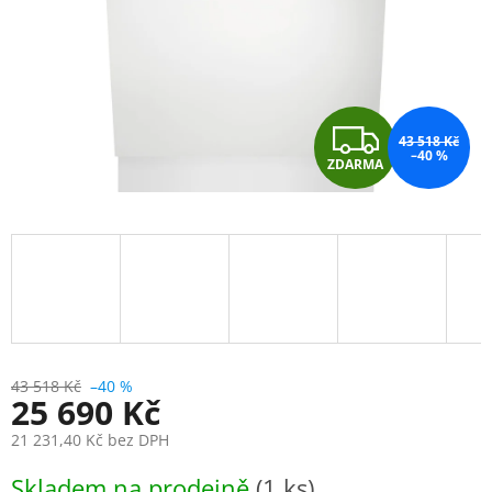
Z
43 518 Kč
–40 %
ZDARMA
D
A
R
M
A
43 518 Kč
–40 %
25 690 Kč
21 231,40 Kč bez DPH
Měrná
Skladem na prodejně
(1 ks)
cena: