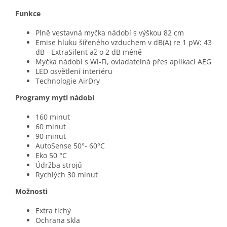
Funkce
Plně vestavná myčka nádobí s výškou 82 cm
Emise hluku šířeného vzduchem v dB(A) re 1 pW: 43
dB - ExtraSilent až o 2 dB méně
Myčka nádobí s Wi-Fi, ovladatelná přes aplikaci AEG
LED osvětlení interiéru
Technologie AirDry
Programy mytí nádobí
160 minut
60 minut
90 minut
AutoSense 50°- 60°C
Eko 50 °C
Údržba strojů
Rychlých 30 minut
Možnosti
Extra tichý
Ochrana skla