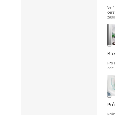
Ve 4
čers
záso
Box
Pro 
Zde 
Prů
Průh