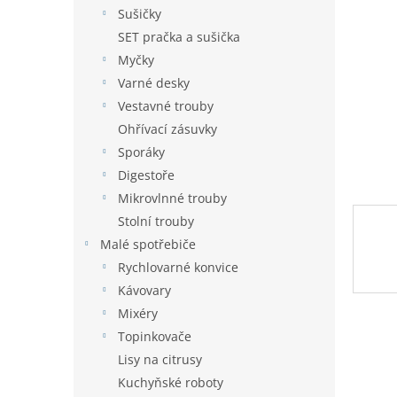
n
Sušičky
e
SET pračka a sušička
l
Myčky
Varné desky
Vestavné trouby
Ohřívací zásuvky
Sporáky
Digestoře
Mikrovlnné trouby
Stolní trouby
Malé spotřebiče
Rychlovarné konvice
Kávovary
Mixéry
Topinkovače
Lisy na citrusy
Kuchyňské roboty