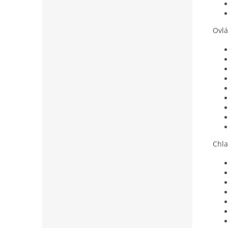
Ovlá
Chla