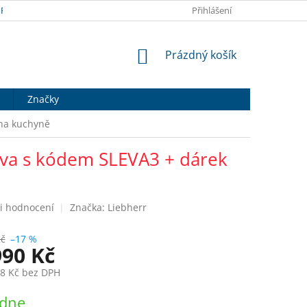
RANY OSOBNÍCH ÚDAJŮ
DOPRAVA A PLATBA
Přihlášení
HODNOCENÍ OB
NÁKUPNÍ
Prázdný košík
KOŠÍK
Značky
 na kuchyně
leva s kódem SLEVA3 + dárek
i hodnocení
Značka:
Liebherr
Kč
–17 %
990 Kč
88 Kč bez DPH
ýdne