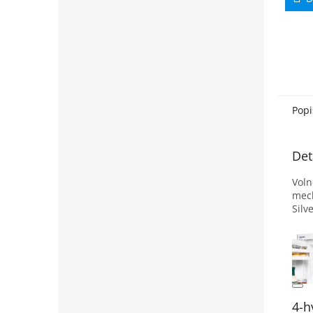
Popi
Det
Voln
mech
Silv
4-h