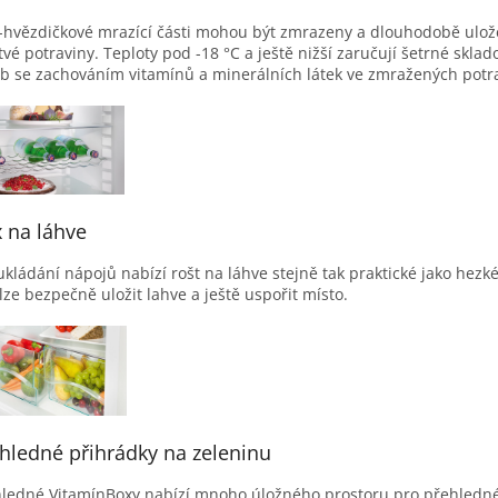
-hvězdičkové mrazící části mohou být zmrazeny a dlouhodobě ulo
tvé potraviny. Teploty pod -18 °C a ještě nižší zaručují šetrné sklad
b se zachováním vitamínů a minerálních látek ve zmražených potr
 na láhve
ukládání nápojů nabízí rošt na láhve stejně tak praktické jako hezké
lze bezpečně uložit lahve a ještě uspořit místo.
hledné přihrádky na zeleninu
ledné VitamínBoxy nabízí mnoho úložného prostoru pro přehledn