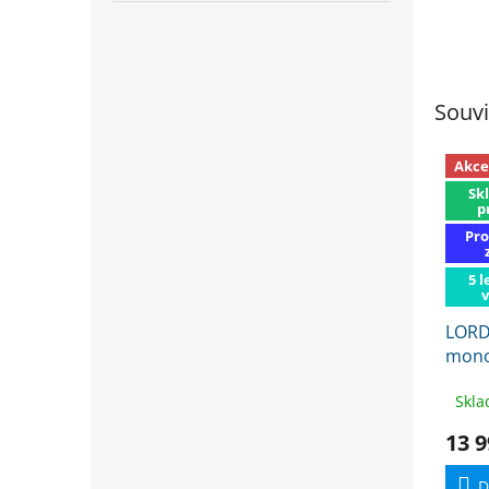
Souvi
Akce
Sk
p
Pro
5 l
LORD
mono
bílá
-
Skla
13 9
D