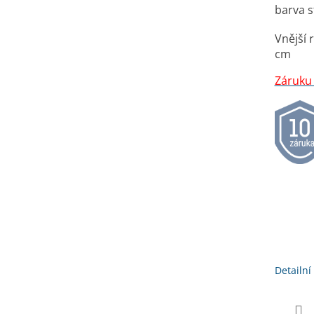
A
barva s
Vnější 
cm
Záruku 
Detailní