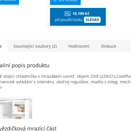
15,199 Kč
při použití kódu
SLEVA5
s
Související soubory (2)
Hodnocení
Diskuze
ailní popis produktu
ě stojící chladnička s mrazákem uvnitř, objem 250l (229/21),CoolPlu
anické ovládání v interiéru, otočný regulátor, madlo s integ. mec
er
vězdičková mrazící část