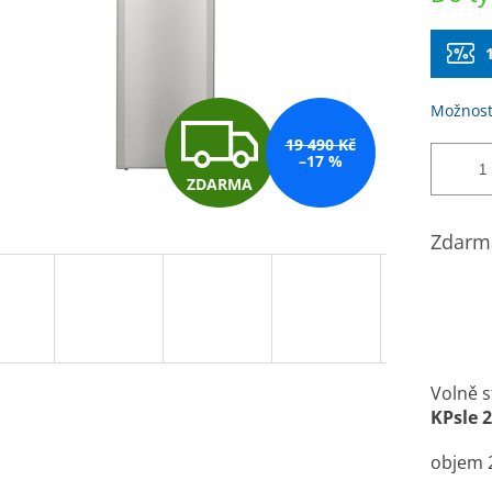
Možnost
Z
19 490 Kč
–17 %
ZDARMA
D
Zdarma
A
R
Volně s
KPsle 
M
objem 2