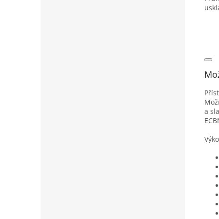
uskl
Mož
Přís
Možn
a sl
ECBN
Výko