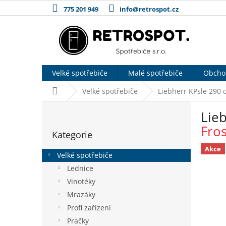
Přejít
775 201 949
info@retrospot.cz
na
obsah
Velké spotřebiče
Malé spotřebiče
Obcho
Domů
Velké spotřebiče
Liebherr KPsle 290 
P
Lie
o
Přeskočit
s
Fro
Kategorie
kategorie
t
r
Akce
Velké spotřebiče
a
Lednice
n
Vinotéky
n
í
Mrazáky
p
Profi zařízení
a
Pračky