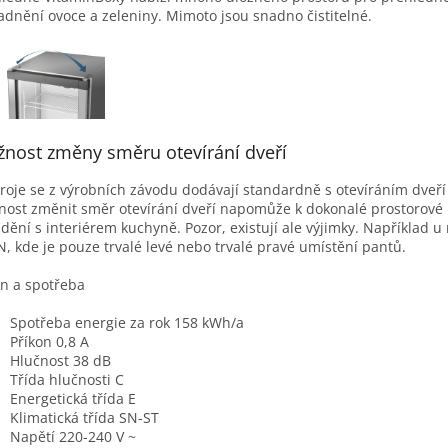
adnění ovoce a zeleniny. Mimoto jsou snadno čistitelné.
nost změny směru otevírání dveří
troje se z výrobních závodu dodávají standardně s otevíráním dveří
ost změnit směr otevírání dveří napomůže k dokonalé prostorové 
adění s interiérem kuchyně. Pozor, existují ale výjimky. Například 
, kde je pouze trvalé levé nebo trvalé pravé umístění pantů.
n a spotřeba
Spotřeba energie za rok 158 kWh/a
Příkon 0,8 A
Hlučnost 38 dB
Třída hlučnosti C
Energetická třída E
Klimatická třída SN-ST
Napětí 220-240 V ~