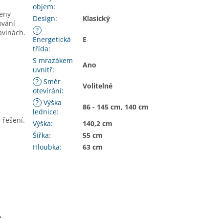
objem
:
ženy
Design
:
Klasický
ování
?
avinách.
Energetická
E
třída
:
S mrazákem
Ano
uvnitř
:
?
Směr
Volitelné
otevírání
:
?
Výška
86 - 145 cm, 140 cm
lednice
:
 řešení.
Výška
:
140,2 cm
Šířka
:
55 cm
Hloubka
:
63 cm
é