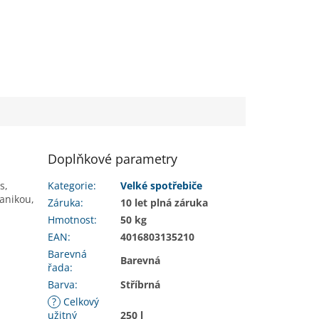
Doplňkové parametry
s,
Kategorie
:
Velké spotřebiče
hanikou,
Záruka
:
10 let plná záruka
Hmotnost
:
50 kg
EAN
:
4016803135210
Barevná
Barevná
řada
:
Barva
:
Stříbrná
?
Celkový
užitný
250 l