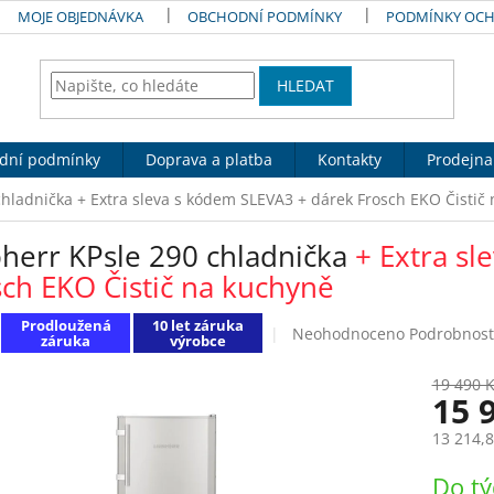
MOJE OBJEDNÁVKA
OBCHODNÍ PODMÍNKY
PODMÍNKY OCH
HLEDAT
dní podmínky
Doprava a platba
Kontakty
Prodejna
chladnička
+ Extra sleva s kódem SLEVA3 + dárek Frosch EKO Čistič
bherr KPsle 290 chladnička
+ Extra s
sch EKO Čistič na kuchyně
Prodloužená
10 let záruka
Průměrné
Neohodnoceno
Podrobnost
záruka
výrobce
hodnocení
produktu
19 490 
je
15 
0,0
z
13 214,
5
Měrná
hvězdiček.
Do t
cena: