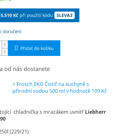
15,510 Kč
při použití kódu
SLEVA3
i doručení
Přidat do košíku
 od nás dostanete
+ Frosch EKO Čistič na kuchyně s
přírodní sodou 500 ml
v hodnotě 109 Kč
tojící chladnička s mrazákem uvnitř
Liebherr
290
50l (229/21)