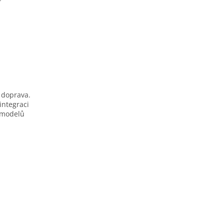
 doprava.
integraci
u modelů