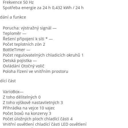
Frekvence 50 Hz
Spotřeba energie za 24 h 0,432 kWh / 24 h
dání a funkce
Porucha: výstražný signál —
Teploměr —
Řešení připojení k síti * —
Počet teplotních zón 2
BottleTimer —
Počet regulovatelných chladicích okruhů 1
Detská pojistka —
Ovládání Otočný volič
Poloha řízení ve vnitřním prostoru
dící část
VarioBox—
Z toho dělitelných 0
Z toho výškově nastaviletných 3
Přihrádka na vejce 10 vajec
Počet boxů na konzervy 3
Počet úložných ploch chladící části 4
Vnitřní osvětlení chladící části LED osvětlení