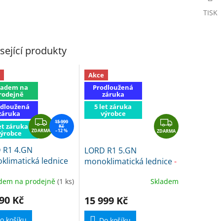
TISK
sející produkty
Akce
ladem na
Prodloužená
rodejně
záruka
dloužená
5 let záruka
záruka
výrobce
Z
Z
15 999
et záruka
Kč
ZDARMA
D
–12 %
ZDARMA
D
výrobce
A
A
 R1 4.GN
LORD R1 5.GN
R
R
klimatická lednice
monoklimatická lednice
-
M
M
ihned k expedici
ihned k expedici
A
A
dem na prodejně
(1 ks)
Skladem
90 Kč
15 999 Kč
o košíku
Do košíku