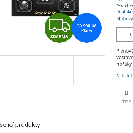
Povrcho
doplňků
Z
Možnost
30 990 Kč
–12 %
ZDARMA
D
Plynová
vestav
A
hořáky 
Detailní
R
M
TISK
A
sející produkty