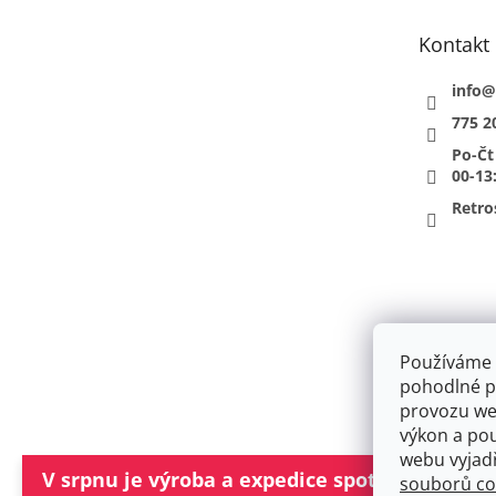
a
t
Kontakt
í
info
@
775 2
Po-Čt
00-13
Retro
Používáme 
pohodlné pr
provozu web
výkon a po
Obchodní pod
webu vyjad
V srpnu je výroba a expedice spotřebičů Lofr
souborů co