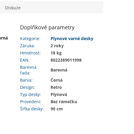
Diskuze
Doplňkové parametry
erná
Kategorie
:
Plynové varné desky
Záruka
:
2 roky
Hmotnost
:
18 kg
EAN
:
8022389011998
Barevná
Barevná
řada
:
Barva
:
Černá
Design
:
Retro
Typ desky
:
Plynová
Provedení
:
Bez rámečku
Šířka desky
:
90 cm