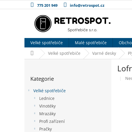
Přejít
775 201 949
info@retrospot.cz
na
obsah
Velké spotřebiče
Malé spotřebiče
Obcho
Domů
Velké spotřebiče
Varné desky
P
P
Lof
o
Přeskočit
s
Kategorie
Pr
Ne
kategorie
t
hod
r
pro
Velké spotřebiče
a
je
Lednice
n
0,0
Vinotéky
z
n
5
í
Mrazáky
hvě
p
Profi zařízení
a
Pračky