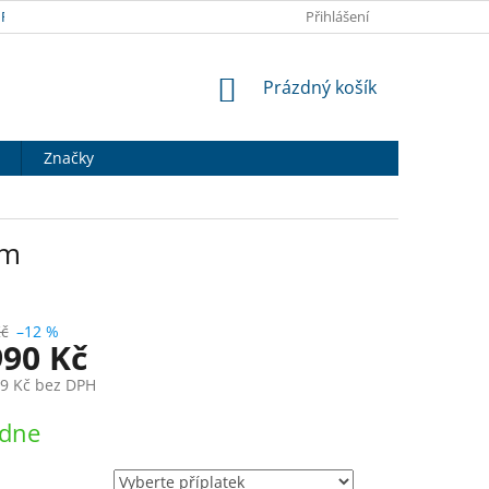
RANY OSOBNÍCH ÚDAJŮ
DOPRAVA A PLATBA
Přihlášení
HODNOCENÍ OB
NÁKUPNÍ
Prázdný košík
KOŠÍK
Značky
cm
Kč
–12 %
990 Kč
9 Kč
bez DPH
ýdne