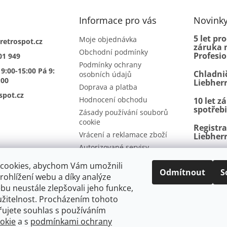
Informace pro vás
Novink
5 let pr
Moje objednávka
retrospot.cz
záruka n
Obchodní podmínky
Profesi
01 949
Podmínky ochrany
 9:00-15:00 Pá 9:
Chladni
osobních údajů
:00
Liebher
Doprava a platba
spot.cz
Hodnocení obchodu
10 let z
spotřeb
Zásady používání souborů
cookie
Registr
Vrácení a reklamace zboží
Liebher
Autorizované servisy
BioFresh
Kontakty
další p
cookies, abychom Vám umožnili
Odmítnout
S
ohlížení webu a díky analýze
u neustále zlepšovali jeho funkce,
užitelnost. Procházením tohoto
mínky
Vrácení a reklamace
Ochrana osobních údajů
Doprava a p
řujete souhlas s používáním
a
okie
a s
podmínkami ochrany