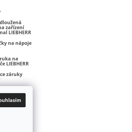
y
odloužená
a zařízení
onal LIEBHERR
čky na nápoje
r
áruka na
iče LIEBHERR
ace záruky
r
, NoFrost a
ojmy
ouhlasím
latba
Kontakty