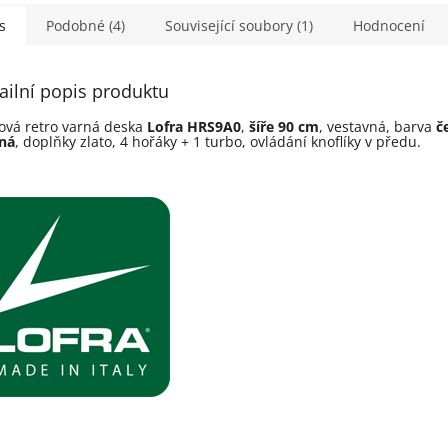
s
Podobné (4)
Související soubory (1)
Hodnocení
ailní popis produktu
ová retro varná deska
Lofra HRS9A0
,
ší­ře 90 cm
, vestavná, barva
č
ná
, doplňky zlato, 4 hořáky + 1 turbo, ovládání knoflíky v předu.