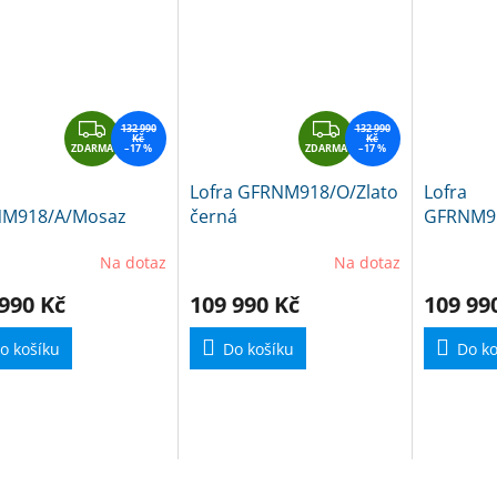
Z
Z
132 990
132 990
Kč
Kč
ZDARMA
D
–17 %
ZDARMA
D
–17 %
A
A
Lofra GFRNM918/O/Zlato
Lofra
R
R
M918/A/Mosaz
černá
GFRNM91
M
M
á
černá
A
A
Na dotaz
Na dotaz
990 Kč
109 990 Kč
109 99
o košíku
Do košíku
Do ko