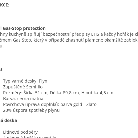
KCE
:
l Gas-Stop protection
hny kuchyně splňují bezpečnostní předpisy EHS a každý hořák je 
émem Gas Stop, který v případě zhasnutí plamene okamžitě zablok
u.
is
Typ varné desky: Plyn
Zapuštěné Semifilo
Rozměry: Šířka-51 cm, Délka-89,8 cm, Hloubka-4,5 cm
Barva: černá matná
Povrchová úprava doplňků: barva gold - Zlato
20% úspora spotřeby plynu
ná deska
Litinové podpěry
4 plynové hořáky s ventily