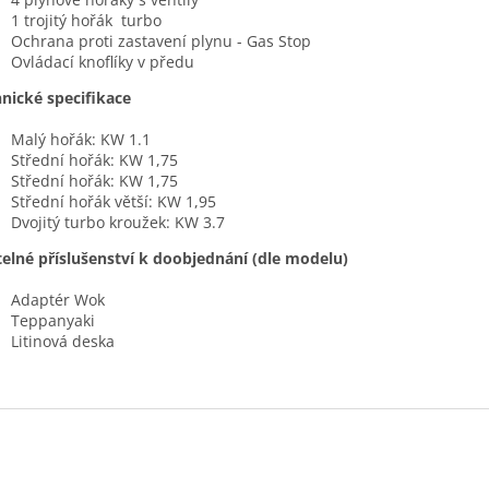
1 trojitý hořák turbo
Ochrana proti zastavení plynu - Gas Stop
Ovládací knoflíky v předu
nické specifikace
Malý hořák: KW 1.1
Střední hořák: KW 1,75
Střední hořák: KW 1,75
Střední hořák větší: KW 1,95
Dvojitý turbo kroužek: KW 3.7
telné příslušenství k doobjednání (dle modelu)
Adaptér Wok
Teppanyaki
Litinová deska