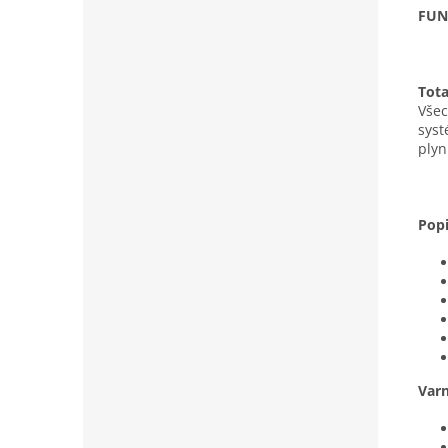
FUN
Tota
Všec
syst
plyn
Pop
Var