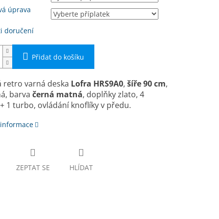
vá úprava
i doručení
Přidat do košíku
 retro varná deska
Lofra HRS9A0
,
ší­ře 90 cm
,
ná, barva
černá matná
, doplňky zlato, 4
+ 1 turbo, ovládání knoflíky v předu.
 informace
ZEPTAT SE
HLÍDAT