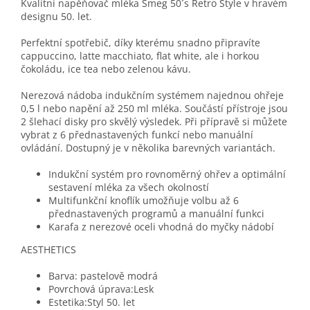
Kvalitní napěňovač mléka Smeg 50´s Retro Style v hravém
designu 50. let.
Perfektní spotřebič, díky kterému snadno připravíte
cappuccino, latte macchiato, flat white, ale i horkou
čokoládu, ice tea nebo zelenou kávu.
Nerezová nádoba indukčním systémem najednou ohřeje
0,5 l nebo napění až 250 ml mléka. Součástí přístroje jsou
2 šlehací disky pro skvělý výsledek. Při přípravě si můžete
vybrat z 6 přednastavených funkcí nebo manuální
ovládání. Dostupný je v několika barevných variantách.
Indukční systém pro rovnoměrný ohřev a optimální
sestavení mléka za všech okolností
Multifunkční knoflík umožňuje volbu až 6
přednastavených programů a manuální funkci
Karafa z nerezové oceli vhodná do myčky nádobí
AESTHETICS
Barva: pastelově modrá
Povrchová úprava:Lesk
Estetika:Styl 50. let