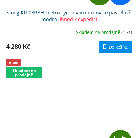
D
Smeg KLF03PBEU retro rychlovarná konvice pastelově
A
modrá
-ihned k expedici
R
Skladem na prodejně
(1 ks)
M
4 280 Kč
Do košíku
A
Akce
Skladem na
prodejně