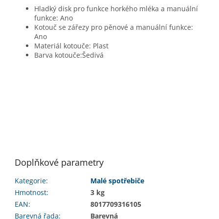
Hladký disk pro funkce horkého mléka a manuální
funkce: Ano
Kotouč se zářezy pro pěnové a manuální funkce:
Ano
Materiál kotouče: Plast
Barva kotouče:Šedivá
Doplňkové parametry
Kategorie
:
Malé spotřebiče
Hmotnost
:
3 kg
EAN
:
8017709316105
Barevná řada
:
Barevná