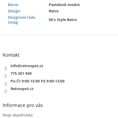
Barva
:
Pastelově modrá
Design
:
Retro
Designová řada
50's Style Retro
Smeg
:
Z
á
p
a
Kontakt
t
í
info
@
retrospot.cz
775 201 949
Po-Čt 9:00-15:00 Pá 9:00-13:00
Retrospot.cz
Informace pro vás
Moje objednávka