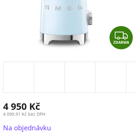
Z
ZDARMA
D
A
R
M
A
4 950 Kč
4 090,91 Kč bez DPH
Měrná
Na objednávku
cena: