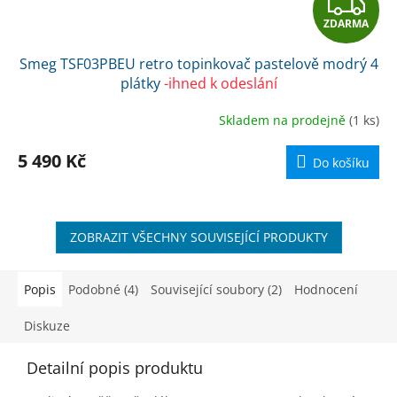
Z
ZDARMA
D
Smeg TSF03PBEU retro topinkovač pastelově modrý 4
A
plátky
-ihned k odeslání
R
Skladem na prodejně
(1 ks)
M
5 490 Kč
Do košíku
A
ZOBRAZIT VŠECHNY SOUVISEJÍCÍ PRODUKTY
Popis
Podobné (4)
Související soubory (2)
Hodnocení
Diskuze
Detailní popis produktu