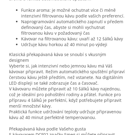
Funkce aroma: je možné ochutnat více či méně
intenzivní filtrovanou kávu podle vašich preferencí.
Naprogramování automatického zapnutí v předem
definovaný čas, abyste si mohli vychutnat
filtrovanou kávu v požadovaný čas
Kávovar na filtrovanou kávu: uvaří až 12 šálků kávy
Udržuje kávu horkou až 40 minut po výdeji
Klasická překapávaná káva se snoubí s vkusným
designem
Vyberte si, jak intenzivní nebo jemnou kávu má Váš
kávovar připravit. Režim automatického spuštění připraví
čerstvou kávu ještě předtím, než vstanete. Na digitálním
LED displeji se také zobrazuje čas a časovač.
V kávovaru můžete připravit až 10 šálků kávy najednou,
což je ideální pro pohoštění rodiny a přátel. Funkce pro
přípravu 4 šálků je perfektní, když potřebujete připravit
menší množství kávy.
Praktická funkce udržování teploty udržuje připravenou
kávu až 40 minut perfektně temperovanou.
Překapávaná káva podle Vašeho gusta
S kávovarem DCF02 značky Smeg si můžete připravit