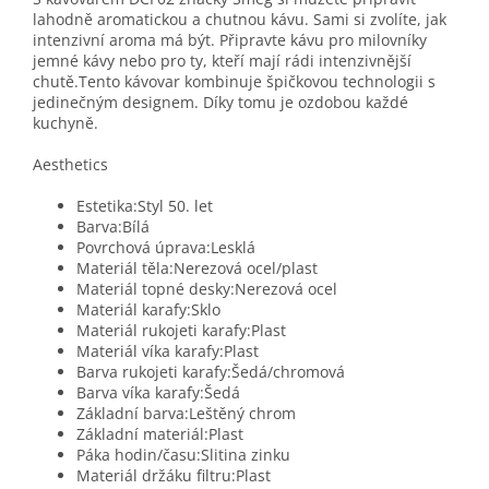
lahodně aromatickou a chutnou kávu. Sami si zvolíte, jak
intenzivní aroma má být. Připravte kávu pro milovníky
jemné kávy nebo pro ty, kteří mají rádi intenzivnější
chutě.Tento kávovar kombinuje špičkovou technologii s
jedinečným designem. Díky tomu je ozdobou každé
kuchyně.
Aesthetics
Estetika:Styl 50. let
Barva:Bílá
Povrchová úprava:Lesklá
Materiál těla:Nerezová ocel/plast
Materiál topné desky:Nerezová ocel
Materiál karafy:Sklo
Materiál rukojeti karafy:Plast
Materiál víka karafy:Plast
Barva rukojeti karafy:Šedá/chromová
Barva víka karafy:Šedá
Základní barva:Leštěný chrom
Základní materiál:Plast
Páka hodin/času:Slitina zinku
Materiál držáku filtru:Plast