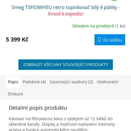
Smeg TSF03WHEU retro topinkovač bílý 4 plátky
-
A
ihned k expedici
R
Skladem na prodejně
(1 ks)
M
5 399 Kč
Do košíku
A
ZOBRAZIT VŠECHNY SOUVISEJÍCÍ PRODUKTY
Popis
Podobné (4)
Související soubory (2)
Hodnocení
Diskuze
Detailní popis produktu
Kávovar na filtrovanou kávu s výdejem až 12 šálků do
skleněné karafy. Displej a možnost nastavení intenzity
aroma a funkce automatického spuštění.