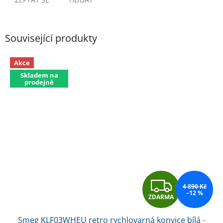
Související produkty
Akce
Skladem na
prodejně
Z
4 890 Kč
–12 %
ZDARMA
D
Smeg KLF03WHEU retro rychlovarná konvice bílá
-