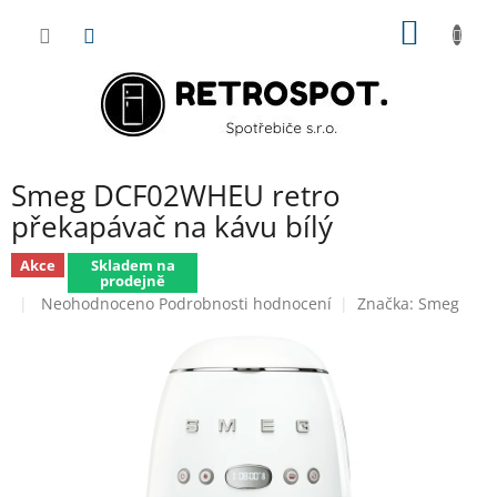
Přejít
NÁKUP
na
obsah
KOŠÍK
Smeg DCF02WHEU retro
překapávač na kávu bílý
Akce
Skladem na
prodejně
Průměrné
Neohodnoceno
Podrobnosti hodnocení
Značka:
Smeg
hodnocení
produktu
je
0,0
z
5
hvězdiček.