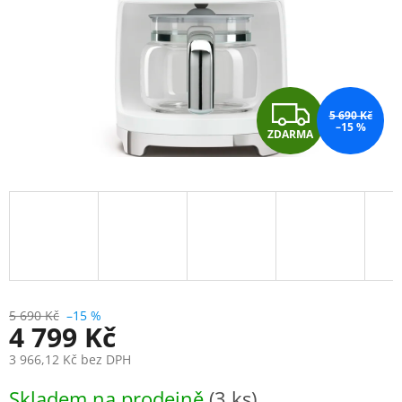
Z
5 690 Kč
–15 %
ZDARMA
D
A
R
M
A
5 690 Kč
–15 %
4 799 Kč
3 966,12 Kč bez DPH
Měrná
Skladem na prodejně
(3 ks)
cena: