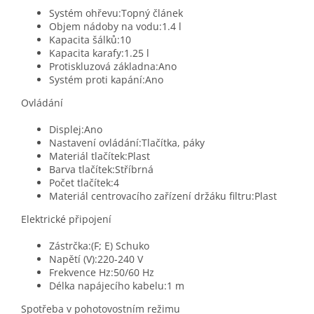
Systém ohřevu:Topný článek
Objem nádoby na vodu:1.4 l
Kapacita šálků:10
Kapacita karafy:1.25 l
Protiskluzová základna:Ano
Systém proti kapání:Ano
Ovládání
Displej:Ano
Nastavení ovládání:Tlačítka, páky
Materiál tlačítek:Plast
Barva tlačítek:Stříbrná
Počet tlačítek:4
Materiál centrovacího zařízení držáku filtru:Plast
Elektrické připojení
Zástrčka:(F; E) Schuko
Napětí (V):220-240 V
Frekvence Hz:50/60 Hz
Délka napájecího kabelu:1 m
Spotřeba v pohotovostním režimu