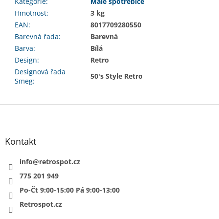
Kategorie
:
Malé spotřebiče
Hmotnost
:
3 kg
EAN
:
8017709280550
Barevná řada
:
Barevná
Barva
:
Bílá
Design
:
Retro
Designová řada
50's Style Retro
Smeg
:
Z
á
p
a
Kontakt
t
í
info
@
retrospot.cz
775 201 949
Po-Čt 9:00-15:00 Pá 9:00-13:00
Retrospot.cz