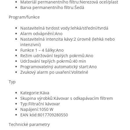
Materiál permanentního filtru:Nerezová ocel/plast
Barva permanentního filtru:Šedá
Program/funkce
Nastavitelná tvrdost vody:lehká/střední/tvrdá
Alarm odvápnění:Ano
Nastavitelná intenzita kávy:2 úrovně (lehká nebo
intenzivní)
Funkce 1 – 4 šálky:Ano
Režim udržování teplých pokrmů:Ano
Udržování teplých pokrmů:40 min
Programovatelný automatický start:Ano
Zvukový alarm po uvaření:Volitelné
Typ
Kategorie:Káva
Skupina výrobků:Kávovar s odkapávacím filtrem
Typ:Filtrační kávovar
Napájení:1050 W
EAN kód:8017709280550
Technické parametry