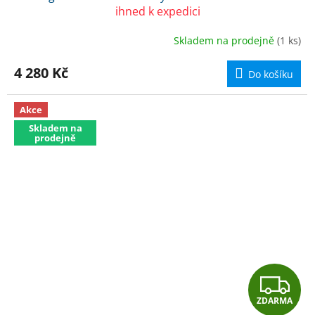
A
ihned k expedici
R
Skladem na prodejně
(1 ks)
M
4 280 Kč
Do košíku
A
Akce
Skladem na
prodejně
Z
ZDARMA
D