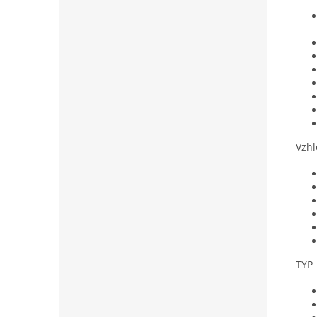
Vzhl
TYP