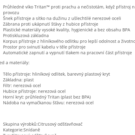
Průhledné víko Tritan™ proti prachu a nečistotám, když přístroj n
provozu
Šnek přístroje a sítko na dužinu z ušlechtilé nerezové oceli
Zábrana proti ukápnutí šťávy z hubice přístroje
Plastické materiály vysoké kvality, hygienické a bez obsahu BPA
Protiskluzová základna
Korpus přístroje z hliníkového odlitku pro lepší odolnost a životn
Prostor pro svinutí kabelu v těle přístroje
Automatické zapnutí a vypnutí tlakem na pracovní část přístroje
ed a materiály:
Tělo přístroje: hliníkový odlitek, barevný plastový kryt
Základna: plast
Filtr: nerezová ocel
Hubice přístroje: nerezová ocel
Horní kryt: průhledný Tritan (plast bez BPA)
Nádoba na vymačkanou šťávu: nerezová ocel
Skupina výrobků:Citrusový odšťavňovač
Kategorie:Snídaně