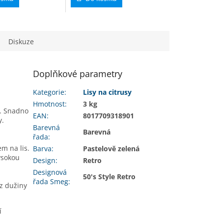
Diskuze
Doplňkové parametry
Kategorie
:
Lisy na citrusy
Hmotnost
:
3 kg
ů. Snadno
EAN
:
8017709318901
y.
Barevná
Barevná
řada
:
m na lis.
Barva
:
Pastelově zelená
ysokou
Design
:
Retro
Designová
50's Style Retro
řada Smeg
:
z dužiny
í