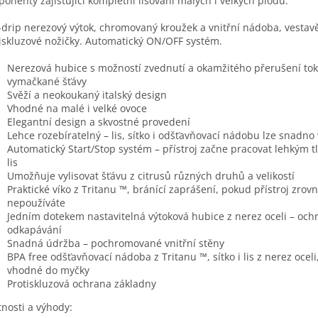
onenty zajišťující kompletní lisování malých i velkých plodů.
-drip nerezový výtok, chromovaný kroužek a vnitřní nádoba, vestav
iskluzové nožičky. Automatický ON/OFF systém.
Nerezová hubice s možností zvednutí a okamžitého přerušení to
vymačkané šťávy
Svěží a neokoukaný italský design
Vhodné na malé i velké ovoce
Elegantní design a skvostné provedení
Lehce rozebíratelný – lis, sítko i odšťavňovací nádobu lze snadno
Automatický Start/Stop systém – přístroj začne pracovat lehkým 
lis
Umožňuje vylisovat šťávu z citrusů různých druhů a velikostí
Praktické víko z Tritanu ™, bránící zaprášení, pokud přístroj zrov
nepoužíváte
Jedním dotekem nastavitelná výtoková hubice z nerez oceli – och
odkapávání
Snadná údržba – pochromované vnitřní stěny
BPA free odšťavňovací nádoba z Tritanu ™, sítko i lis z nerez oceli
vhodné do myčky
Protiskluzová ochrana základny
tnosti a výhody: