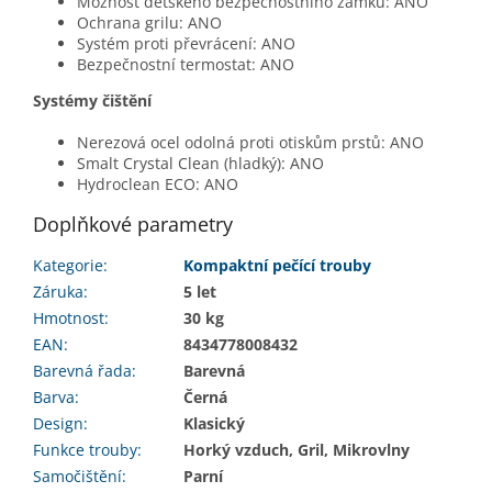
Možnost dětského bezpečnostního zámku: ANO
Ochrana grilu: ANO
Systém proti převrácení: ANO
Bezpečnostní termostat: ANO
Systémy čištění
Nerezová ocel odolná proti otiskům prstů: ANO
Smalt Crystal Clean (hladký): ANO
Hydroclean ECO: ANO
Doplňkové parametry
Kategorie
:
Kompaktní pečící trouby
Záruka
:
5 let
Hmotnost
:
30 kg
EAN
:
8434778008432
Barevná řada
:
Barevná
Barva
:
Černá
Design
:
Klasický
Funkce trouby
:
Horký vzduch, Gril, Mikrovlny
Samočištění
:
Parní