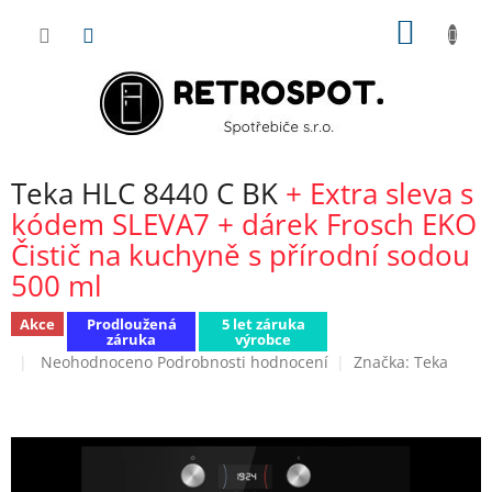
Přejít
NÁKUP
na
obsah
KOŠÍK
Teka HLC 8440 C BK
+ Extra sleva s
kódem SLEVA7 + dárek Frosch EKO
Čistič na kuchyně s přírodní sodou
500 ml
Akce
Prodloužená
5 let záruka
záruka
výrobce
Průměrné
Neohodnoceno
Podrobnosti hodnocení
Značka:
Teka
hodnocení
produktu
je
0,0
z
5