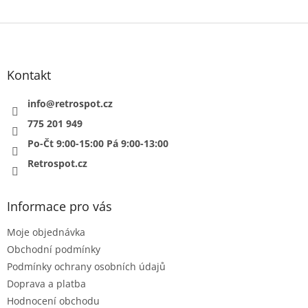
Z
á
p
a
Kontakt
t
í
info
@
retrospot.cz
775 201 949
Po-Čt 9:00-15:00 Pá 9:00-13:00
Retrospot.cz
Informace pro vás
Moje objednávka
Obchodní podmínky
Podmínky ochrany osobních údajů
Doprava a platba
Hodnocení obchodu