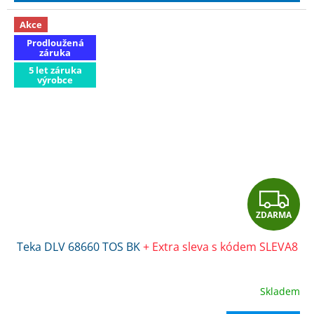
Akce
Prodloužená
záruka
5 let záruka
výrobce
Z
ZDARMA
D
Teka DLV 68660 TOS BK
+ Extra sleva s kódem SLEVA8
A
R
Skladem