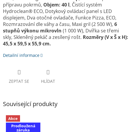
přípravu pokrmů,
Objem: 40 l
, Čistící systém
Hydroclean® ECO, Dotykový ovládací panel s LED
displejem, Dva otočné ovladače, Funkce Pizza, ECO,
Rozmrazování dle váhy a času, Maxi gril (2 500 W),
6
stupňů výkonu mikrovln
(1 000 W), Dvířka se třemi
skly, Skleněný pekáč a zesílený rošt.
Rozměry (V x Š x H):
45,5 x 59,5 x 55,9 cm.
Detailní informace
ZEPTAT SE
HLÍDAT
Související produkty
Akce
Prodloužená
záruka