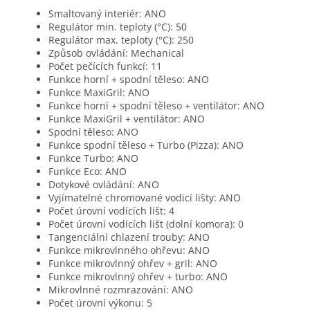
Smaltovaný interiér: ANO
Regulátor min. teploty (°C): 50
Regulátor max. teploty (°C): 250
Způsob ovládání: Mechanical
Počet pečících funkcí: 11
Funkce horní + spodní těleso: ANO
Funkce MaxiGril: ANO
Funkce horní + spodní těleso + ventilátor: ANO
Funkce MaxiGril + ventilátor: ANO
Spodní těleso: ANO
Funkce spodní těleso + Turbo (Pizza): ANO
Funkce Turbo: ANO
Funkce Eco: ANO
Dotykové ovládání: ANO
Vyjímatelné chromované vodicí lišty: ANO
Počet úrovní vodících lišt: 4
Počet úrovní vodících lišt (dolní komora): 0
Tangenciální chlazení trouby: ANO
Funkce mikrovlnného ohřevu: ANO
Funkce mikrovlnný ohřev + gril: ANO
Funkce mikrovlnný ohřev + turbo: ANO
Mikrovlnné rozmrazování: ANO
Počet úrovní výkonu: 5