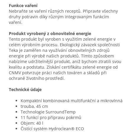
Funkce vaření
Nebraňte se vaření různých receptů. Připravte všechny
druhy potravin díky různým integrovaným funkcím
vaření.
Produkt vyrobený z obnovitelné energie
Tento produkt byl vyroben s využitím zelené energie v
celém výrobním procesu. Ekologický závazek společnosti
Teka je zaměřen na využívání obnovitelných zdrojů
energie při výrobě našich produktů. Tímto způsobem
nabízíme udržitelnější produkt, aniž bychom ztratili svou
kvalitu a podstatu. Získání certifikátu zelené energie od
CNMV potvrzuje práci našich továren a skladů při
ochraně životního prostředí.
Technické údaje
Kompaktní kombinovaná multifunkční a mikrovlnná
trouba, 45 cm
Technologie SurroundTemp
11 funkcí pro přípravu pokrmů
Objem: 40 l
Čistící systém Hydroclean® ECO