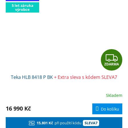
5 let záruka
výrobce
Z
ZDARMA
D
Teka HLB 8418 P BK
+ Extra sleva s kódem SLEVA7
A
R
Skladem
M
16 990 Kč
Do košíku
A
15,801 Kč
při použití kódu
SLEVA7