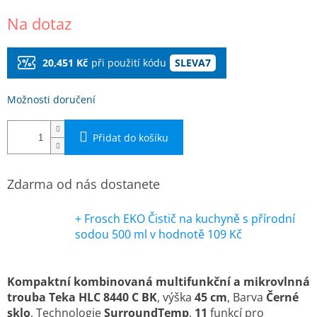
Měrná
Na dotaz
cena:
20,451 Kč
při použití kódu
SLEVA7
Možnosti doručení
Přidat do košíku
Zdarma od nás dostanete
+ Frosch EKO Čistič na kuchyně s přírodní
sodou 500 ml
v hodnotě 109 Kč
Kompaktní kombinovaná multifunkční a mikrovlnná
trouba Teka HLC 8440 C BK
, výška
45 cm
, Barva
Černé
sklo
, Technologie
SurroundTemp
,
11
funkcí pro