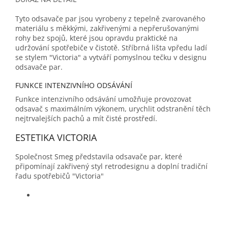
Tyto odsavače par jsou vyrobeny z tepelně zvarovaného
materiálu s měkkými, zakřivenými a nepřerušovanými
rohy bez spojů, které jsou opravdu praktické na
udržování spotřebiče v čistotě. Stříbrná lišta vpředu ladí
se stylem "Victoria" a vytváří pomyslnou tečku v designu
odsavače par.
FUNKCE INTENZIVNÍHO ODSÁVÁNÍ
Funkce intenzivního odsávání umožňuje provozovat
odsavač s maximálním výkonem, urychlit odstranění těch
nejtrvalejších pachů a mít čisté prostředí.
ESTETIKA VICTORIA
Společnost Smeg představila odsavače par, které
připomínají zakřivený styl retrodesignu a doplní tradiční
řadu spotřebičů "Victoria"