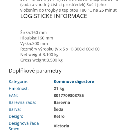
(voda a vhodný čisticí prostředek) Sušit jeho
vložením do trouby s teplotou 180 °C na 25 minut
LOGISTICKÉ INFORMACE
Šířka:
160 mm
Hloubka:
160 mm
Výška:
300 mm
Rozměry výrobku (V x Š x H):
300x160x160
Net weight:
3.100 kg
Gross weight:
3.500 kg
Doplňkové parametry
Kategorie
:
Komínové digestoře
Hmotnost
:
21 kg
EAN
:
8017709303785
Barevná řada
:
Barevná
Barva
:
Šedá
Design
:
Retro
Designová řada
Victoria
Smeg
: