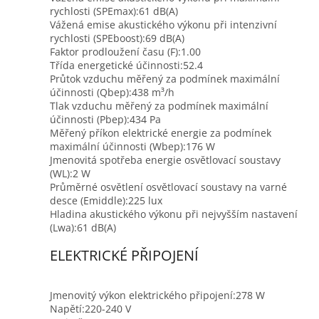
rychlosti (SPEmax):
61 dB(A)
Vážená emise akustického výkonu při intenzivní
rychlosti (SPEboost):
69 dB(A)
Faktor prodloužení času (F):
1.00
Třída energetické účinnosti:
52.4
Průtok vzduchu měřený za podmínek maximální
účinnosti (Qbep):
438 m³/h
Tlak vzduchu měřený za podmínek maximální
účinnosti (Pbep):
434 Pa
Měřený příkon elektrické energie za podmínek
maximální účinnosti (Wbep):
176 W
Jmenovitá spotřeba energie osvětlovací soustavy
(WL):
2 W
Průměrné osvětlení osvětlovací soustavy na varné
desce (Emiddle):
225 lux
Hladina akustického výkonu při nejvyšším nastavení
(Lwa):
61 dB(A)
ELEKTRICKÉ PŘIPOJENÍ
Jmenovitý výkon elektrického připojení:
278 W
Napětí:
220-240 V