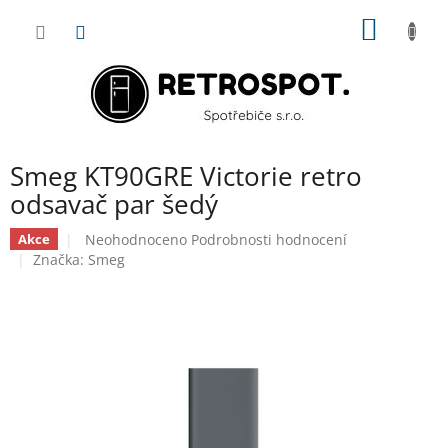
Přejít
NÁKUP
na
obsah
KOŠÍK
Smeg KT90GRE Victorie retro
odsavač par šedý
Průměrné
Neohodnoceno
Podrobnosti hodnocení
Akce
hodnocení
Značka:
Smeg
produktu
je
0,0
z
5
hvězdiček.