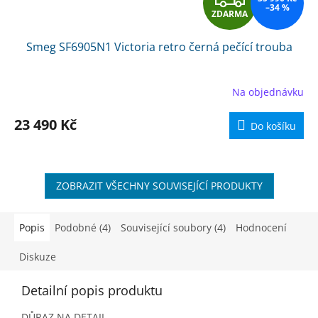
–34 %
ZDARMA
D
Smeg SF6905N1 Victoria retro černá pečící trouba
A
R
Na objednávku
M
23 490 Kč
Do košíku
A
ZOBRAZIT VŠECHNY SOUVISEJÍCÍ PRODUKTY
Popis
Podobné (4)
Související soubory (4)
Hodnocení
Diskuze
Detailní popis produktu
DŮRAZ NA DETAIL