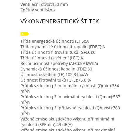
Ventilační otvor:
150 mm
Zpětný ventil:
Ano
VÝKON/ENERGETICKÝ ŠTÍTEK
Třída energetické účinnosti (EHS):
A
Třída dynamické účinnosti kapalin (FDEC):
A
Třída účinnosti filtrování tuků (GFEC):
C
Třída účinnosti osvětlení (LEC):
A
Roční účinnost spotřeby (AEC):
59 kWh/a
Dynamická účinnost kapalin (FDE):
30
Účinnost osvětlení (LE):
102.3 lux/W
Účinnost filtrování tuků (GFE):
76.6 %
Průtok vzduchu při minimální rychlosti (Qmin):
334
m³/h
Průtok vzduchu při maximální rychlosti (Qmax):
567
m³/h
Průtok vzduchu při přídavné rychlosti (Qboost):
788
m³/h
Vážená emise akustického výkonu při minimální
rychlosti (SPEmin):
49 dB(A)
Vážená emise akustického výkonu při maximální