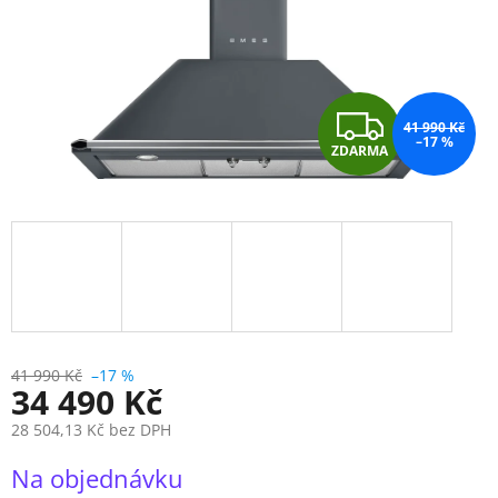
Z
41 990 Kč
–17 %
ZDARMA
D
A
R
M
A
41 990 Kč
–17 %
34 490 Kč
28 504,13 Kč bez DPH
Měrná
Na objednávku
cena: