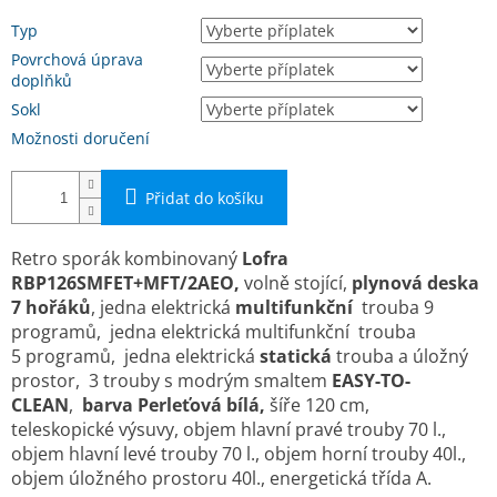
Typ
Povrchová úprava
doplňků
Sokl
Možnosti doručení
Přidat do košíku
Retro sporák kombinovaný
Lofra
RBP126SMFET+MFT/2AEO
,
volně stojící,
plynová deska
7 hořáků
, jedna elektrická
multifunkční
trouba 9
programů, jedna elektrická
multifunkční
trouba
5 programů, jedna elektrická
statická
trouba a úložný
prostor, 3 trouby s modrým smaltem
EASY-TO-
CLEAN
,
barva Perleťová bílá,
ší­ře 120 cm,
teleskopické výsuvy, objem hlavní pravé trouby 70 l.,
objem hlavní levé trouby 70 l., objem horní trouby 40l.,
objem úložného prostoru 40l., energetická třída A.