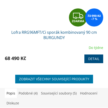
Z
73 990 Kč
–7 %
ZDARMA
D
Lofra RRG96MFT/Ci sporák kombinovaný 90 cm
A
BURGUNDY
R
Do týdne
M
68 490 Kč
DETAIL
A
ZOBRAZIT VŠECHNY SOUVISEJÍCÍ PRODUKTY
Popis
Podobné (4)
Související soubory (5)
Hodnocení
Diskuze