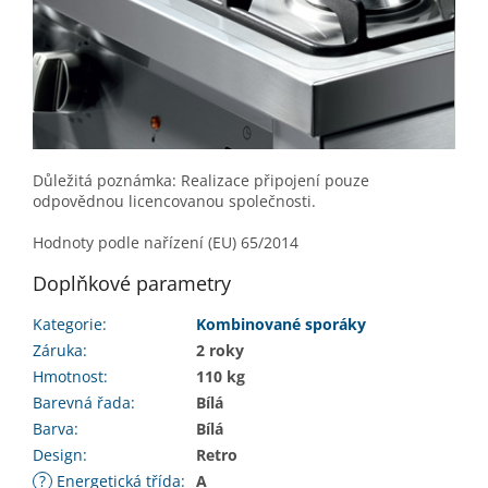
Důležitá poznámka: Realizace připojení pouze
odpovědnou licencovanou společnosti.
Hodnoty podle nařízení (EU) 65/2014
Doplňkové parametry
Kategorie
:
Kombinované sporáky
Záruka
:
2 roky
Hmotnost
:
110 kg
Barevná řada
:
Bílá
Barva
:
Bílá
Design
:
Retro
?
Energetická třída
:
A