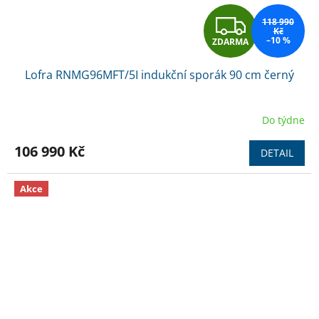
Z
118 990
Kč
–10 %
ZDARMA
D
Lofra RNMG96MFT/5I indukční sporák 90 cm černý
A
R
Do týdne
M
106 990 Kč
DETAIL
A
Akce