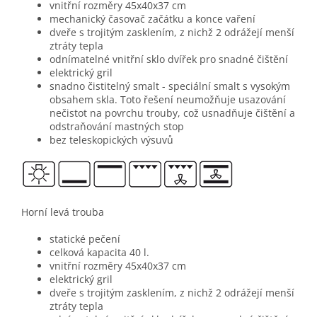
vnitřní rozměry 45x40x37 cm
mechanický časovač začátku a konce vaření
dveře s trojitým zasklením, z nichž 2 odrážejí menší
ztráty tepla
odnímatelné vnitřní sklo dvířek pro snadné čištění
elektrický gril
snadno čistitelný smalt - speciální smalt s vysokým
obsahem skla. Toto řešení neumožňuje usazování
nečistot na povrchu trouby, což usnadňuje čištění a
odstraňování mastných stop
bez teleskopických výsuvů
Horní levá trouba
statické pečení
celková kapacita 40 l.
vnitřní rozměry 45x40x37 cm
elektrický gril
dveře s trojitým zasklením, z nichž 2 odrážejí menší
ztráty tepla