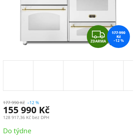
Z
177 990
Kč
–12 %
ZDARMA
D
A
R
M
A
177 990 Kč
–12 %
155 990 Kč
128 917,36 Kč
bez DPH
Měrná
Do týdne
cena: