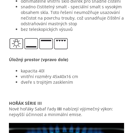
odnímatelné vnitřní sklo dvířek pro snadné čištění
snadno čistitelný smalt - speciální smalt s vysokým
obsahem skla. Toto řešení neumožňuje usazování
nečistot na povrchu trouby, což usnadňuje čištění a
odstraňování mastných stop
bez teleskopických výsuvů
Úložný prostor (vpravo dole)
kapacita 40l
vnitřní rozměry 45x40x16 cm
dveře s trojitým zasklením​
HOŘÁK SÉRIE III
Nové hořáky Sabaf řady
III
nabízejí výjimečný výkon:
nejvyšší účinnost a minimální emise.