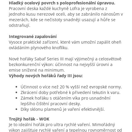
Hladký ocelový povrch s poloprofesionální úpravou.
Pracovní deska každé kuchyně Lofra je vyrobena z
jednoho kusu nerezové oceli, aby se zabránilo nánosům v
mezerách, kde se nečistoty snadněji usazují a hůře se
odstraňují.
Integrované zapalování
Vysoce praktické zařízení, které vám umožní zapálit oheň
ovládáním plynového knoflíku.
Nové hořáky Sabaf Series III mají výjimečný a celosvětově
bezkonkurenční výkon: účinnost na nejvyšší úrovni a
emise snížené na minimum.
Výhody nových hořáků řady III jsou:
Účinnost o více než 20 % vyšší než evropské normy.
Zkrácení doby potřebné k přivedení tekutin k varu.
Zámek hořáku s otáčením víka pro usnadnění
lepšího čištění pracovní desky.
Díky sklonu plamenů je vaření efektivnější.
Trojitý hořák - WOK
Je to ideální hořák pro ultra rychlé vaření. Mimořádný
výkon zajišťuje rychlé vaření a tepelnou rovnoměrnost od