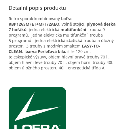
Detailní popis produktu
Retro sporák kombinovaný
Lofra
RBP126SMFET+MFT/2AEO
,
volně stojící,
plynová deska
7 hořáků
, jedna elektrická
multifunkční
trouba 9
programů, jedna elektrická
multifunkční
trouba
5 programů, jedna elektrická
statická
trouba a úložný
prostor, 3 trouby s modrým smaltem
EASY-TO-
CLEAN
,
barva Perleťová bílá,
ší­ře 120 cm,
teleskopické výsuvy, objem hlavní pravé trouby 70 l.,
objem hlavní levé trouby 70 l., objem horní trouby 40l.,
objem úložného prostoru 40l., energetická třída A.