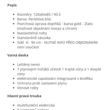
Popis
Rozměry: 120x60x85 / 90.5
Barva: Perleťová bílá
Povrchová úprava doplňků : barva gold - Zlato
(možnost objednání mosaz a chrom)
Nastavitelné nohy
Standardně zásuvka
Sokl H. 90 cm - NUTNÉ INFO PŘED OBJEDNÁNÍM
není součástí
Varná deska
Leštěný nerez
7 plynových hořáků včetně 1 trojité zóny a 1 dvojité
zóny
elektronické zapalování integrované v knoflíku
Ochrana proti zastavení plynu
litinové rošty
Hlavní pravá trouba
multifunkční elektrická
9 programů pečení