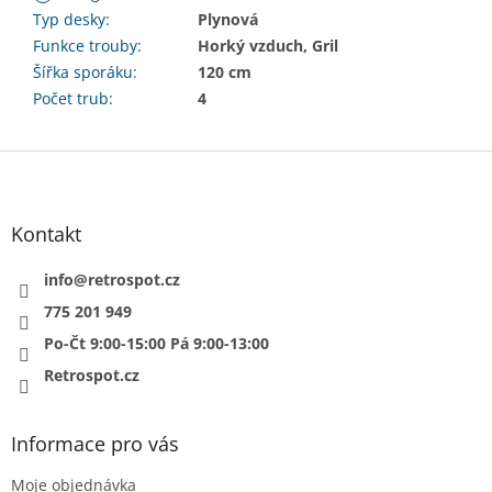
Typ desky
:
Plynová
Funkce trouby
:
Horký vzduch, Gril
Šířka sporáku
:
120 cm
Počet trub
:
4
Z
á
p
a
Kontakt
t
í
info
@
retrospot.cz
775 201 949
Po-Čt 9:00-15:00 Pá 9:00-13:00
Retrospot.cz
Informace pro vás
Moje objednávka