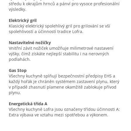
středu k okrajům hrnců a pánví pro vysoce profesionální
výsledky.
Elektrický gril
Klasický elektrický spolehlivý gril pro grilování se vší
spolehlivostí a účinností tradice Lofra.
Nastavitelné nožičky
Vnitřní závit nožiček umožňuje milimetrové nastavení
výšky, čímž získáte nejlepší stabilitu i na nerovných
podlahách.
Gas Stop
Všechny kuchyně splňují bezpečnostní předpisy EHS a
každý hořák je chráněn systémem zastavení plynu, který
v případě zhasnutí plamene okamžitě zablokuje přívod
plynu.
Energetická třída A
Všechny kuchyně Lofra jsou označeny třídou účinnosti A:
Extra výbava ve vztahu mezi spotřebou a výkonem.