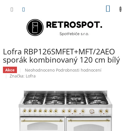
Přejít
NÁKUP
na
obsah
KOŠÍK
Lofra RBP126SMFET+MFT/2AEO
sporák kombinovaný 120 cm bílý
Průměrné
Neohodnoceno
Podrobnosti hodnocení
Akce
hodnocení
Značka:
Lofra
produktu
je
0,0
z
5
hvězdiček.