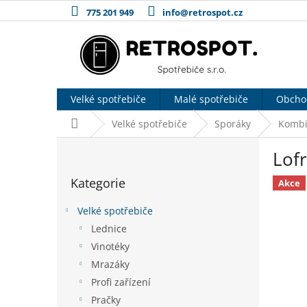
Přejít
775 201 949
info@retrospot.cz
na
obsah
Velké spotřebiče
Malé spotřebiče
Obcho
Domů
Velké spotřebiče
Sporáky
Kombi
P
Lof
o
Přeskočit
s
Kategorie
kategorie
Akce
t
r
Velké spotřebiče
a
Lednice
n
Vinotéky
n
í
Mrazáky
p
Profi zařízení
a
Pračky