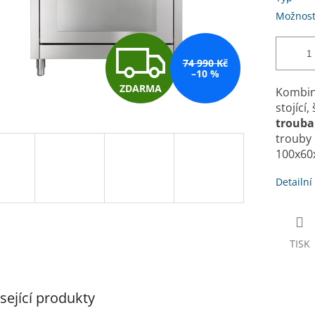
Možnost
Z
74 990 Kč
–10 %
ZDARMA
Kombin
D
stojící, 
trouba
trouby 
A
100x60x
Detailní
R
M
TISK
A
sející produkty