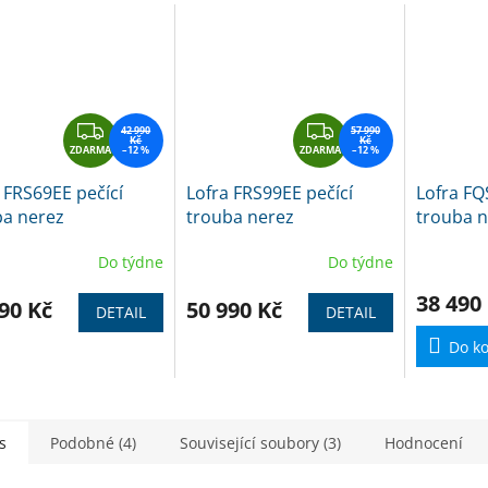
Z
Z
42 990
57 990
Kč
Kč
ZDARMA
D
–12 %
ZDARMA
D
–12 %
A
A
 FRS69EE pečící
Lofra FRS99EE pečící
Lofra FQ
R
R
ba nerez
trouba nerez
trouba n
M
M
A
A
Do týdne
Do týdne
38 490
90 Kč
50 990 Kč
DETAIL
DETAIL
Do ko
s
Podobné (4)
Související soubory (3)
Hodnocení