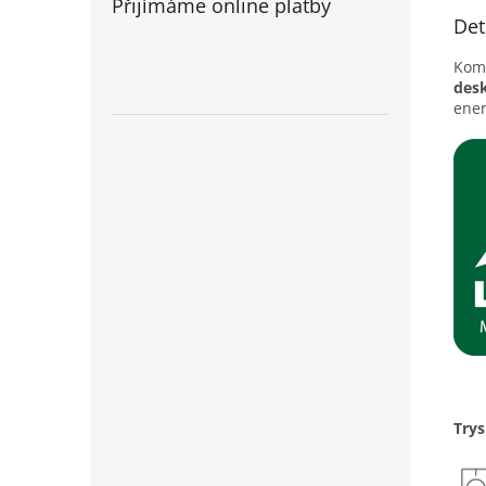
Přijímáme online platby
Det
Kom
des
ener
Try