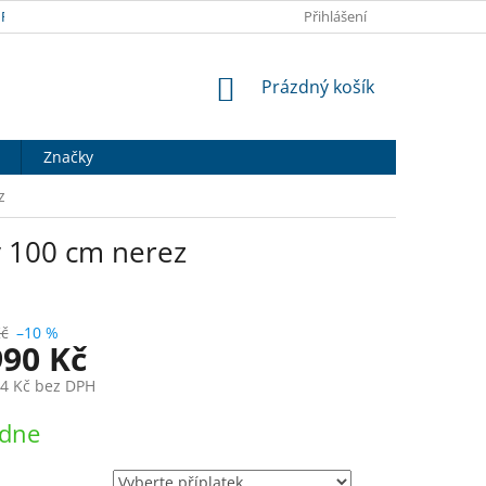
RANY OSOBNÍCH ÚDAJŮ
DOPRAVA A PLATBA
Přihlášení
HODNOCENÍ OB
NÁKUPNÍ
Prázdný košík
KOŠÍK
Značky
z
 100 cm nerez
Kč
–10 %
990 Kč
4 Kč
bez DPH
ýdne