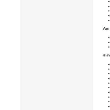
Var
Hlav