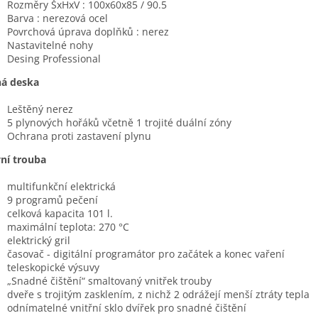
Rozměry ŠxHxV : 100x60x85 / 90.5
Barva : nerezová ocel
Povrchová úprava doplňků : nerez
Nastavitelné nohy
Desing Professional
ná deska
Leštěný nerez
5 plynových hořáků včetně 1 trojité duální zóny
Ochrana proti zastavení plynu
ní trouba
multifunkční elektrická
9 programů pečení
celková kapacita 101 l.
maximální teplota: 270 °C
elektrický gril
časovač - digitální programátor pro začátek a konec vaření
teleskopické výsuvy
„Snadné čištění“ smaltovaný vnitřek trouby
dveře s trojitým zasklením, z nichž 2 odrážejí menší ztráty tepla
odnímatelné vnitřní sklo dvířek pro snadné čištění