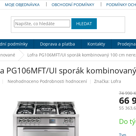
MOJE OBJEDNÁVKA
OBCHODNÍ PODMÍNKY
PODMÍNKY OCH
HLEDAT
dní podmínky
Doprava a platba
Kontakty
Prodejna
nované
Lofra PG106MFT/UI sporák kombinovaný 100 cm nere
ra PG106MFT/UI sporák kombinovaný
Průměrné
Neohodnoceno
Podrobnosti hodnocení
Značka:
Lofra
hodnocení
produktu
74 990 
66 
je
0,0
55 363,6
z
5
Měrná
Do t
hvězdiček.
cena:
Typ