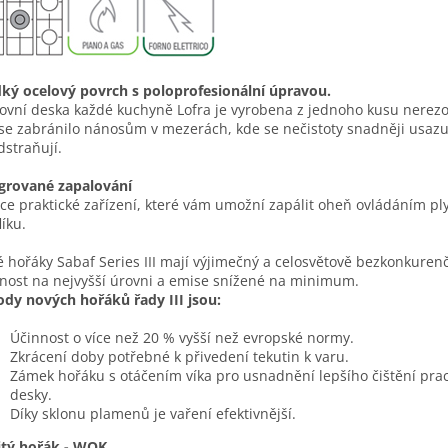
ký ocelový povrch s poloprofesionální úpravou.
ovní deska každé kuchyně Lofra je vyrobena z jednoho kusu nerezov
se zabránilo nánosům v mezerách, kde se nečistoty snadněji usazu
dstraňují.
grované zapalování
ce praktické zařízení, které vám umožní zapálit oheň ovládáním p
líku.
 hořáky Sabaf Series III mají výjimečný a celosvětově bezkonkurenč
nost na nejvyšší úrovni a emise snížené na minimum.
dy nových hořáků řady III jsou:
Účinnost o více než 20 % vyšší než evropské normy.
Zkrácení doby potřebné k přivedení tekutin k varu.
Zámek hořáku s otáčením víka pro usnadnění lepšího čištění pra
desky.
Díky sklonu plamenů je vaření efektivnější.
itý hořák - WOK