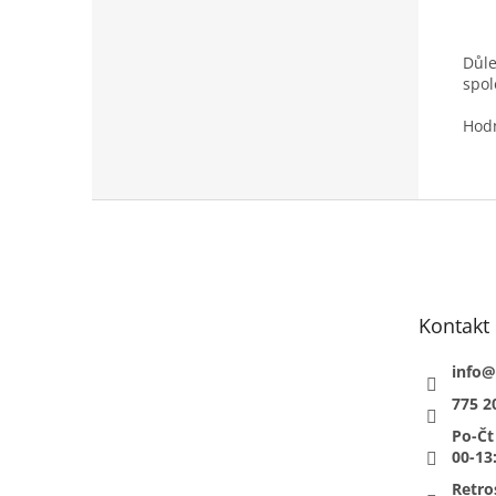
Důle
spol
Hodn
Z
á
p
a
t
Kontakt
í
info
@
775 2
Po-Čt
00-13
Retro