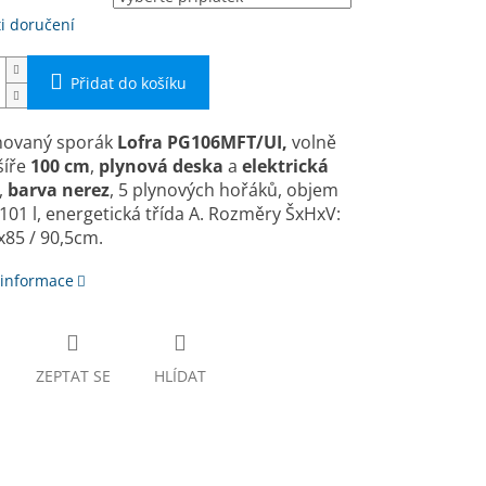
i doručení
Přidat do košíku
ovaný sporák
Lofra
PG106MFT/UI​,
volně
ší­ře
100 cm
,
plynová deska
a
elektrická
,
barva nerez
, 5 plynových hořáků, objem
101 l, energetická třída A. Rozměry ŠxHxV:
85 / 90,5cm.
 informace
ZEPTAT SE
HLÍDAT