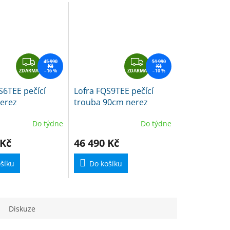
Z
Z
45 990
51 990
Kč
Kč
ZDARMA
D
–16 %
ZDARMA
D
–10 %
A
A
S6TEE pečící
Lofra FQS9TEE pečící
R
R
erez
trouba 90cm nerez
M
M
A
A
Do týdne
Do týdne
 Kč
46 490 Kč
šíku
Do košíku
Diskuze