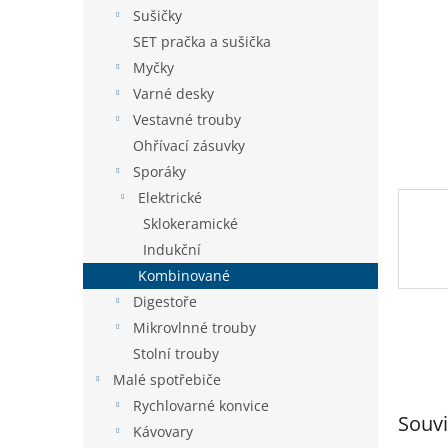
n
Sušičky
e
SET pračka a sušička
l
Myčky
Varné desky
Vestavné trouby
Ohřívací zásuvky
Sporáky
Elektrické
Sklokeramické
Indukční
Kombinované
Digestoře
Mikrovlnné trouby
Stolní trouby
Malé spotřebiče
Rychlovarné konvice
Souvi
Kávovary