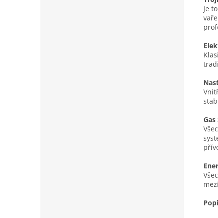
Je t
vaře
prof
Elek
Klas
trad
Nast
Vnit
stab
Gas
Všec
syst
přív
Ener
Všec
mezi
Pop