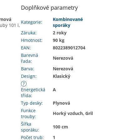
Doplňkové parametry
ynová
Kombinované
Kategorie
:
uby 101 l,
sporáky
Záruka
:
2 roky
Hmotnost
:
90 kg
EAN
:
8022389012704
Barevná
Nerezová
řada
:
Barva
:
Nerezová
Design
:
Klasický
?
Energetická
A
třída
:
Typ desky
:
Plynová
Funkce
Horký vzduch, Gril
trouby
:
Šířka
100 cm
sporáku
:
Počet trub
:
1