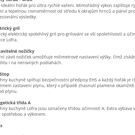
o ideální hořák pro ultra rychlé vaření. Mimořádný výkon zajišťuje r
ní a tepelnou rovnoměrnost od středu k okrajům hrnců a pánví pro
esionální výsledky.
trický gril
ický elektrický spolehlivý gril pro grilování se vší spolehlivostí a úči
ice Lofra.
avitelné nožičky
řní závit nožiček umožňuje milimetrové nastavení výšky, čímž získát
ilitu i na nerovných podlahách.
 Stop
hny kuchyně splňují bezpečnostní předpisy EHS a každý hořák je 
émem zastavení plynu, který v případě zhasnutí plamene okamžitě
od plynu.
getická třída A
hny kuchyně Lofra jsou označeny třídou účinnosti A: Extra výbava 
 spotřebou a výkonem.
is