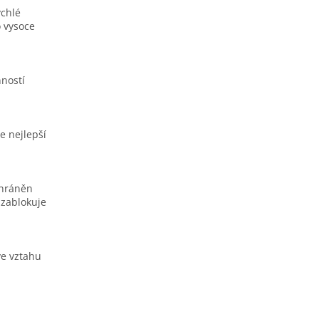
ychlé
 vysoce
nností
e nejlepší
chráněn
 zablokuje
ve vztahu