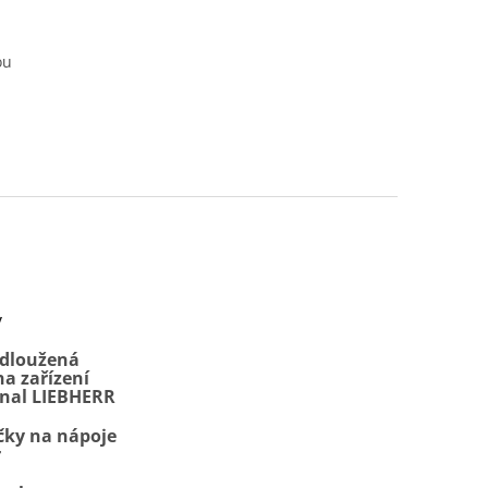
ou
y
odloužená
a zařízení
onal LIEBHERR
čky na nápoje
r