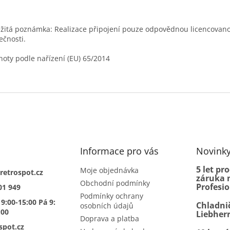
žitá poznámka: Realizace připojení pouze odpovědnou licencovan
ečnosti.
oty podle nařízení (EU) 65/2014
Informace pro vás
Novink
5 let pr
Moje objednávka
retrospot.cz
záruka n
Obchodní podmínky
Profesi
01 949
Podmínky ochrany
 9:00-15:00 Pá 9:
Chladni
osobních údajů
:00
Liebher
Doprava a platba
spot.cz