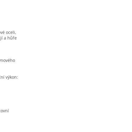
é oceli,
jí a hůře
lynového
ní výkon:
covní