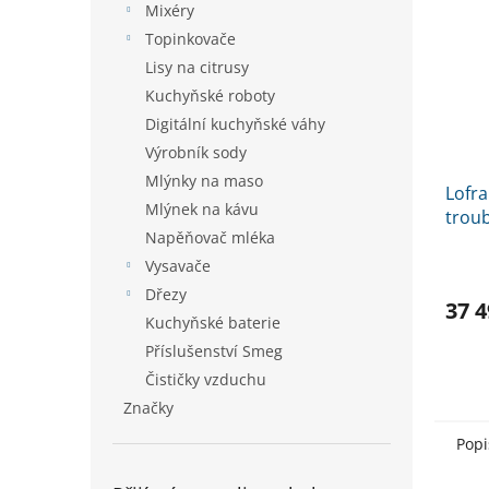
Mixéry
Topinkovače
Lisy na citrusy
Kuchyňské roboty
Digitální kuchyňské váhy
Výrobník sody
Mlýnky na maso
Lofra
Mlýnek na kávu
trou
Napěňovač mléka
Vysavače
Dřezy
37 4
Kuchyňské baterie
Příslušenství Smeg
Čističky vzduchu
Značky
Popi