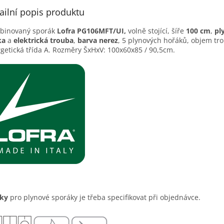
ailní popis produktu
binovaný sporák
Lofra
PG106MFT/UI​,
volně stojící, ší­ře
100 cm
,
pl
ka
a
elektrická trouba
,
barva nerez
, 5 plynových hořáků, objem tro
getická třída A. Rozměry ŠxHxV: 100x60x85 / 90,5cm.
sky
pro plynové sporáky je třeba specifikovat při objednávce.