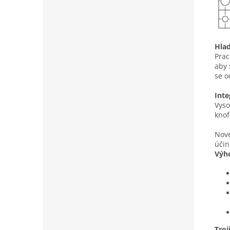
Hlad
Prac
aby 
se o
Inte
Vyso
knof
Nové
účin
Výho
Troj