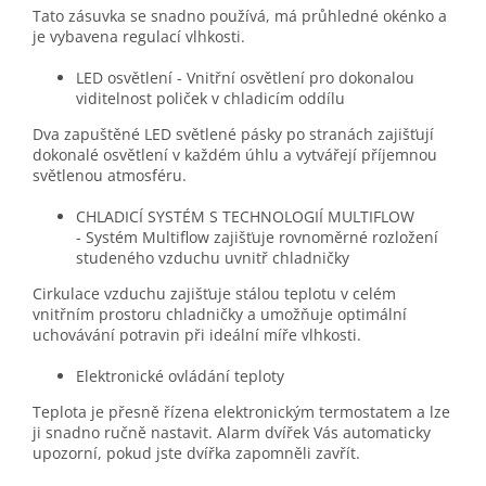
Tato zásuvka se snadno používá, má průhledné okénko a
je vybavena regulací vlhkosti.
LED osvětlení - Vnitřní osvětlení pro dokonalou
viditelnost poliček v chladicím oddílu
Dva zapuštěné LED světlené pásky po stranách zajišťují
dokonalé osvětlení v každém úhlu a vytvářejí příjemnou
světlenou atmosféru.
CHLADICÍ SYSTÉM S TECHNOLOGIÍ MULTIFLOW
- Systém Multiflow zajišťuje rovnoměrné rozložení
studeného vzduchu uvnitř chladničky
Cirkulace vzduchu zajišťuje stálou teplotu v celém
vnitřním prostoru chladničky a umožňuje optimální
uchovávání potravin při ideální míře vlhkosti.
Elektronické ovládání teploty
Teplota je přesně řízena elektronickým termostatem a lze
ji snadno ručně nastavit. Alarm dvířek Vás automaticky
upozorní, pokud jste dvířka zapomněli zavřít.