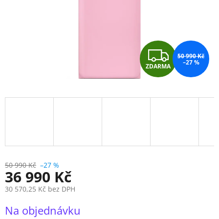
Z
50 990 Kč
–27 %
ZDARMA
D
A
R
M
A
50 990 Kč
–27 %
36 990 Kč
30 570,25 Kč bez DPH
Měrná
Na objednávku
cena: