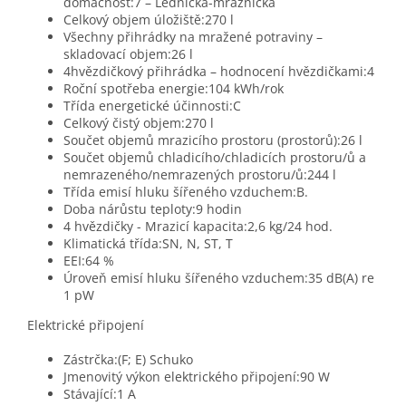
domácnost:7 – Lednička-mraznička
Celkový objem úložiště:270 l
Všechny přihrádky na mražené potraviny –
skladovací objem:26 l
4hvězdičkový přihrádka – hodnocení hvězdičkami:4
Roční spotřeba energie:104 kWh/rok
Třída energetické účinnosti:C
Celkový čistý objem:270 l
Součet objemů mrazicího prostoru (prostorů):26 l
Součet objemů chladicího/chladicích prostoru/ů a
nemrazeného/nemrazených prostoru/ů:244 l
Třída emisí hluku šířeného vzduchem:B.
Doba nárůstu teploty:9 hodin
4 hvězdičky - Mrazicí kapacita:2,6 kg/24 hod.
Klimatická třída:SN, N, ST, T
EEI:64 %
Úroveň emisí hluku šířeného vzduchem:35 dB(A) re
1 pW
Elektrické připojení
Zástrčka:(F; E) Schuko
Jmenovitý výkon elektrického připojení:90 W
Stávající:1 A