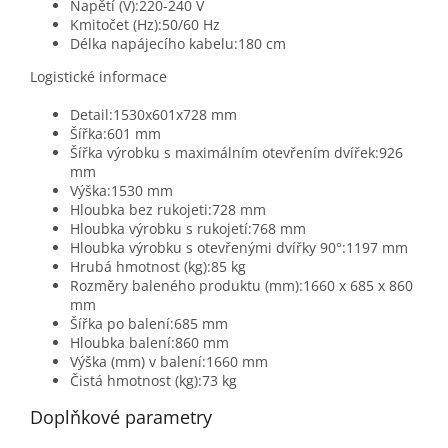
Napětí (V):220-240 V
Kmitočet (Hz):50/60 Hz
Délka napájecího kabelu:180 cm
Logistické informace
Detail:1530x601x728 mm
Šířka:601 mm
Šířka výrobku s maximálním otevřením dvířek:926
mm
Výška:1530 mm
Hloubka bez rukojeti:728 mm
Hloubka výrobku s rukojetí:768 mm
Hloubka výrobku s otevřenými dvířky 90°:1197 mm
Hrubá hmotnost (kg):85 kg
Rozměry baleného produktu (mm):1660 x 685 x 860
mm
Šířka po balení:685 mm
Hloubka balení:860 mm
Výška (mm) v balení:1660 mm
Čistá hmotnost (kg):73 kg
Doplňkové parametry