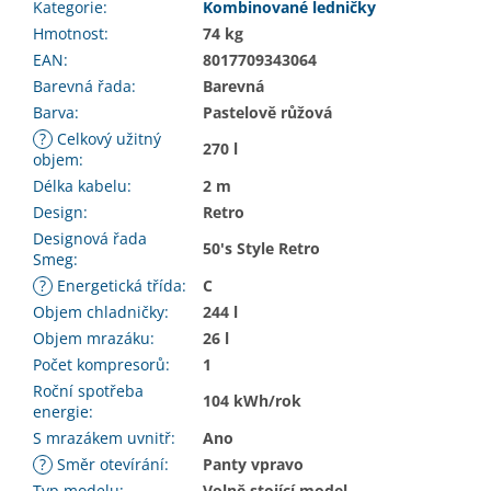
Kategorie
:
Kombinované ledničky
Hmotnost
:
74 kg
EAN
:
8017709343064
Barevná řada
:
Barevná
Barva
:
Pastelově růžová
?
Celkový užitný
270 l
objem
:
Délka kabelu
:
2 m
Design
:
Retro
Designová řada
50's Style Retro
Smeg
:
?
Energetická třída
:
C
Objem chladničky
:
244 l
Objem mrazáku
:
26 l
Počet kompresorů
:
1
Roční spotřeba
104 kWh/rok
energie
:
S mrazákem uvnitř
:
Ano
?
Směr otevírání
:
Panty vpravo
Typ modelu
:
Volně stojící model