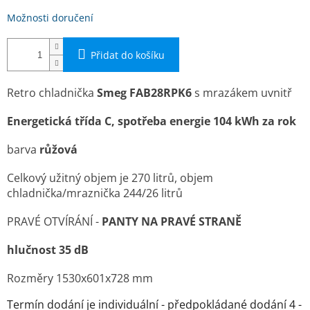
Možnosti doručení
Přidat do košíku
Retro chladnička
Smeg FAB28RPK6
s mrazákem uvnitř
Energetická třída C, spotřeba energie 104 kWh za rok
barva
růžová
Celkový užitný objem je 270 litrů, objem
chladnička/mraznička 244/26 litrů
PRAVÉ OTVÍRÁNÍ -
PANTY NA PRAVÉ STRANĚ
hlučnost 35 dB
Rozměry 1530x601x728 mm
Termín dodání je individuální - předpokládané dodání 4 -