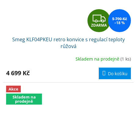
Z
5 790 Kč
–18 %
ZDARMA
D
Smeg KLF04PKEU retro konvice s regulací teploty
A
růžová
R
Skladem na prodejně
(1 ks)
M
4 699 Kč
Do košíku
A
Akce
Skladem na
prodejně