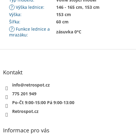
?
Výška lednice
:
146 - 165 cm, 153 cm
Výška
:
153 cm
Šířka
:
60 cm
?
Funkce lednice a
zásuvka 0°C
mrazáku
:
Z
á
p
a
Kontakt
t
í
info
@
retrospot.cz
775 201 949
Po-Čt 9:00-15:00 Pá 9:00-13:00
Retrospot.cz
Informace pro vás