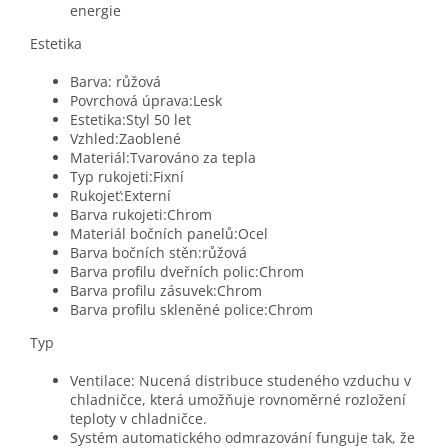
energie
Estetika
Barva: růžová
Povrchová úprava:Lesk
Estetika:Styl 50 let
Vzhled:Zaoblené
Materiál:Tvarováno za tepla
Typ rukojeti:Fixní
Rukojeť:Externí
Barva rukojeti:Chrom
Materiál bočních panelů:Ocel
Barva bočních stěn:růžová
Barva profilu dveřních polic:Chrom
Barva profilu zásuvek:Chrom
Barva profilu skleněné police:Chrom
Typ
Ventilace: Nucená distribuce studeného vzduchu v
chladničce, která umožňuje rovnoměrné rozložení
teploty v chladničce.
Systém automatického odmrazování funguje tak, že