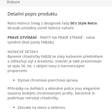
Diskuze
Detailní popis produktu
Retro lednice Smeg z designové řady
50's Style Retro
.
Mrazák umístěný uvnitř lednice nahoře.
PRAVÉ OTVÍRÁNÍ
- PANTY NA PRAVÉ STRANĚ - nelze
vyměnit (levé panty FAB28L)
IKONICKÉ DETAILY
Barevné chladničky FAB28 se staly kultovním předmětem
a ztělesňují styl a kreativitu. Interiér je také prezentován
ve stylu 50. let, s oblými tvary a harmonickými
proporcemi.
Stylová chromová povrchová úprava
Přihrádky na dvířkách a skleněné police jsou elegantně
osazeny lesklými chromovanými profily. Decentně to
podtrhuje retrostyl chladničky.
Zásuvka na ovoce a zeleninu