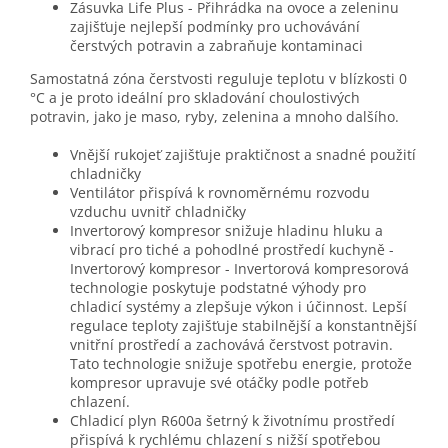
Zásuvka Life Plus - Přihrádka na ovoce a zeleninu
zajišťuje nejlepší podmínky pro uchovávání
čerstvých potravin a zabraňuje kontaminaci
Samostatná zóna čerstvosti reguluje teplotu v blízkosti 0
°C a je proto ideální pro skladování choulostivých
potravin, jako je maso, ryby, zelenina a mnoho dalšího.
Vnější rukojeť zajišťuje praktičnost a snadné použití
chladničky
Ventilátor přispívá k rovnoměrnému rozvodu
vzduchu uvnitř chladničky
Invertorový kompresor snižuje hladinu hluku a
vibrací pro tiché a pohodlné prostředí kuchyně -
Invertorový kompresor - Invertorová kompresorová
technologie poskytuje podstatné výhody pro
chladicí systémy a zlepšuje výkon i účinnost. Lepší
regulace teploty zajišťuje stabilnější a konstantnější
vnitřní prostředí a zachovává čerstvost potravin.
Tato technologie snižuje spotřebu energie, protože
kompresor upravuje své otáčky podle potřeb
chlazení.
Chladicí plyn R600a šetrný k životnímu prostředí
přispívá k rychlému chlazení s nižší spotřebou