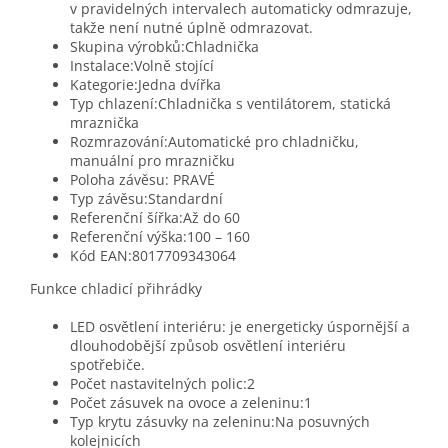
v pravidelných intervalech automaticky odmrazuje,
takže není nutné úplně odmrazovat.
Skupina výrobků:Chladnička
Instalace:Volně stojící
Kategorie:Jedna dvířka
Typ chlazení:Chladnička s ventilátorem, statická
mraznička
Rozmrazování:Automatické pro chladničku,
manuální pro mrazničku
Poloha závěsu: PRAVÉ
Typ závěsu:Standardní
Referenční šířka:Až do 60
Referenční výška:100 – 160
Kód EAN:8017709343064
Funkce chladicí přihrádky
LED osvětlení interiéru: je energeticky úspornější a
dlouhodobější způsob osvětlení interiéru
spotřebiče.
Počet nastavitelných polic:2
Počet zásuvek na ovoce a zeleninu:1
Typ krytu zásuvky na zeleninu:Na posuvných
kolejnicích