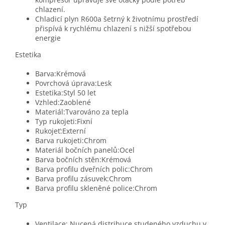
chlazení.
Chladicí plyn R600a šetrný k životnímu prostředí
přispívá k rychlému chlazení s nižší spotřebou
energie
Estetika
Barva:
Krémová
Povrchová úprava:Lesk
Estetika:Styl 50 let
Vzhled:Zaoblené
Materiál:Tvarováno za tepla
Typ rukojeti:Fixní
Rukojeť:Externí
Barva rukojeti:Chrom
Materiál bočních panelů:Ocel
Barva bočních stěn:
Krémová
Barva profilu dveřních polic:Chrom
Barva profilu zásuvek:Chrom
Barva profilu skleněné police:Chrom
Typ
Ventilace: Nucená distribuce studeného vzduchu v