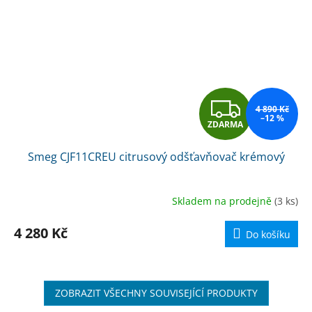
Z
4 890 Kč
–12 %
ZDARMA
D
Smeg CJF11CREU citrusový odšťavňovač krémový
A
R
Skladem na prodejně
(3 ks)
M
4 280 Kč
Do košíku
A
ZOBRAZIT VŠECHNY SOUVISEJÍCÍ PRODUKTY