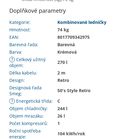
Doplňkové parametry
Kategorie
:
Kombinované ledničky
Hmotnost
:
74 kg
EAN
:
8017709342975
Barevná řada
:
Barevná
Barva
:
Krémová
?
Celkový užitný
270 l
objem
:
Délka kabelu
:
2 m
Design
:
Retro
Designová řada
50's Style Retro
Smeg
:
?
Energetická třída
:
C
Objem chladničky
:
244 l
Objem mrazáku
:
26 l
Počet kompresorů
:
1
Roční spotřeba
104 kWh/rok
energie
: