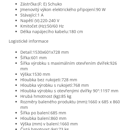
Zástrčka:(F; E) Schuko
Jmenovitý výkon elektrického připojení:90 W
Stávající:1 A
Napětí (V):220-240 V
Kmitočet (Hz):50/60 Hz
Délka napájecího kabelu:180 cm
Logistické informace
Detail:1530x601x728 mm
Šířka:601 mm
Šířka výrobku s maximálním otevřením dvířek:926
mm
Výška:1530 mm
Hloubka bez rukojeti:728 mm
Hloubka výrobku s rukojetí:768 mm
Hloubka výrobku s otevřenými dvířky 90°:1197 mm
Hrubá hmotnost (kg):85 kg
Rozměry baleného produktu (mm):1660 x 685 x 860
mm
Šířka po balení:685 mm
Hloubka balení:860 mm
Výška (mm) v balení:1660 mm
Čistá hmotnost (kg):73 kg