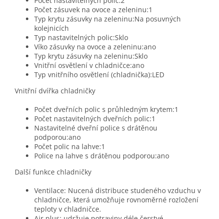
Počet nastavitelných polic:2
Počet zásuvek na ovoce a zeleninu:1
Typ krytu zásuvky na zeleninu:Na posuvných
kolejnicích
Typ nastavitelných polic:Sklo
Víko zásuvky na ovoce a zeleninu:ano
Typ krytu zásuvky na zeleninu:Sklo
Vnitřní osvětlení v chladničce:ano
Typ vnitřního osvětlení (chladnička):LED
Vnitřní dvířka chladničky
Počet dveřních polic s průhledným krytem:1
Počet nastavitelných dveřních polic:1
Nastavitelné dveřní police s drátěnou
podporou:ano
Počet polic na lahve:1
Police na lahve s drátěnou podporou:ano
Další funkce chladničky
Ventilace: Nucená distribuce studeného vzduchu v
chladničce, která umožňuje rovnoměrné rozložení
teploty v chladničce.
Air plus: udržuje potraviny déle čerstvé.