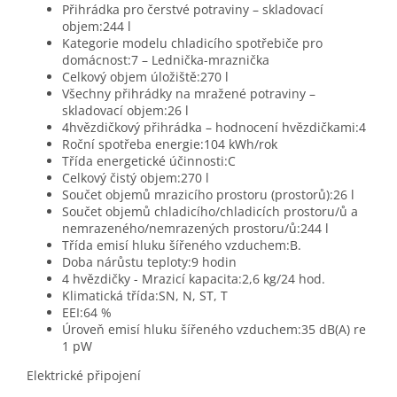
Přihrádka pro čerstvé potraviny – skladovací
objem:244 l
Kategorie modelu chladicího spotřebiče pro
domácnost:7 – Lednička-mraznička
Celkový objem úložiště:270 l
Všechny přihrádky na mražené potraviny –
skladovací objem:26 l
4hvězdičkový přihrádka – hodnocení hvězdičkami:4
Roční spotřeba energie:104 kWh/rok
Třída energetické účinnosti:C
Celkový čistý objem:270 l
Součet objemů mrazicího prostoru (prostorů):26 l
Součet objemů chladicího/chladicích prostoru/ů a
nemrazeného/nemrazených prostoru/ů:244 l
Třída emisí hluku šířeného vzduchem:B.
Doba nárůstu teploty:9 hodin
4 hvězdičky - Mrazicí kapacita:2,6 kg/24 hod.
Klimatická třída:SN, N, ST, T
EEI:64 %
Úroveň emisí hluku šířeného vzduchem:35 dB(A) re
1 pW
Elektrické připojení