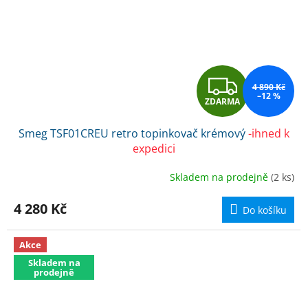
Z
4 890 Kč
–12 %
ZDARMA
D
Smeg TSF01CREU retro topinkovač krémový
-ihned k
A
expedici
R
Skladem na prodejně
(2 ks)
M
4 280 Kč
Do košíku
A
Akce
Skladem na
prodejně