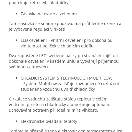
podtrhuje retrostyl chladničky.
Zásuvka na ovoce a zeleninu
Tato zásuvka se snadno používá, má průhledné okénko a
je vybavena regulací vlhkosti.
LED osvětlení - Vnitřní osvětlení pro dokonalou
viditelnost poliček v chladicím oddílu
Dva zapuštěné LED světlené pásky po stranách zajišťují
dokonalé osvětlení v každém úhlu a vytvářejí příjemnou
světlenou atmosféru.
CHLADICÍ SYSTÉM S TECHNOLOGIÍ MULTIFLOW
- Systém Multiflow zajišťuje rovnoměrné rozložení
studeného vzduchu uvnitř chladničky
Cirkulace vzduchu zajišťuje stálou teplotu v celém
vnitřním prostoru chladničky a umožňuje optimální
uchovávání potravin při ideální míře vlhkosti.
Elektronické ovládání teploty
Teplota je přesně řízena elektronickým termostatem a lze