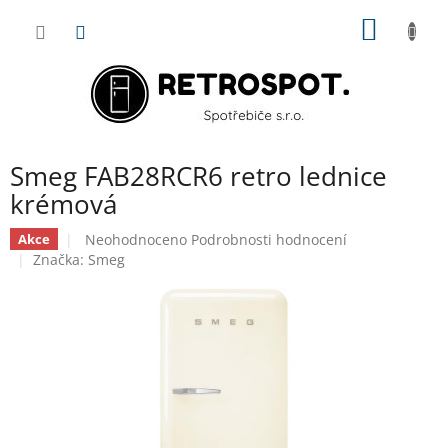
Přejít
NÁKUP
na
obsah
KOŠÍK
Smeg FAB28RCR6 retro lednice
krémová
Průměrné
Neohodnoceno
Podrobnosti hodnocení
Akce
hodnocení
Značka:
Smeg
produktu
je
0,0
z
5
hvězdiček.