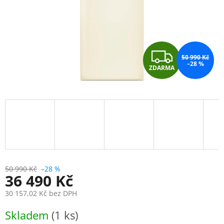
Z
50 990 Kč
–28 %
ZDARMA
D
A
R
M
A
50 990 Kč
–28 %
36 490 Kč
30 157,02 Kč bez DPH
Měrná
Skladem
(1 ks)
cena: