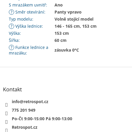
S mrazákem uvnitř
:
Ano
?
Směr otevírání
:
Panty vpravo
Typ modelu
:
Volně stojící model
?
Výška lednice
:
146 - 165 cm, 153 cm
Výška
:
153 cm
Šířka
:
60 cm
?
Funkce lednice a
zásuvka 0°C
mrazáku
:
Z
á
p
a
Kontakt
t
í
info
@
retrospot.cz
775 201 949
Po-Čt 9:00-15:00 Pá 9:00-13:00
Retrospot.cz