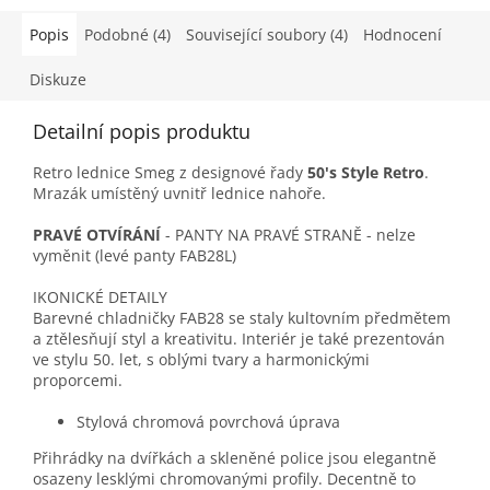
Popis
Podobné (4)
Související soubory (4)
Hodnocení
Diskuze
Detailní popis produktu
Retro lednice Smeg z designové řady
50's Style Retro
.
Mrazák umístěný uvnitř lednice nahoře.
PRAVÉ OTVÍRÁNÍ
- PANTY NA PRAVÉ STRANĚ - nelze
vyměnit (levé panty FAB28L)
IKONICKÉ DETAILY
Barevné chladničky FAB28 se staly kultovním předmětem
a ztělesňují styl a kreativitu. Interiér je také prezentován
ve stylu 50. let, s oblými tvary a harmonickými
proporcemi.
Stylová chromová povrchová úprava
Přihrádky na dvířkách a skleněné police jsou elegantně
osazeny lesklými chromovanými profily. Decentně to