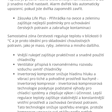
ji snadno ručně nastavit. Alarm dvířek Vás automaticky
upozorní, pokud jste dvířka zapomněli zavřít.
Zásuvka Life Plus - Přihrádka na ovoce a zeleninu
zajišťuje nejlepší podmínky pro uchovávání
čerstvých potravin a zabraňuje kontaminaci
Samostatná zóna čerstvosti reguluje teplotu v blízkosti 0
°C a je proto ideální pro skladování choulostivých
potravin, jako je maso, ryby, zelenina a mnoho dalšího.
Vnější rukojeť zajišťuje praktičnost a snadné použití
chladničky
Ventilátor přispívá k rovnoměrnému rozvodu
vzduchu uvnitř chladničky
Invertorový kompresor snižuje hladinu hluku a
vibrací pro tiché a pohodlné prostředí kuchyně -
Invertorový kompresor - Invertorová kompresorová
technologie poskytuje podstatné výhody pro
chladicí systémy a zlepšuje výkon i účinnost. Lepší
regulace teploty zajišťuje stabilnější a konstantnější
vnitřní prostředí a zachovává čerstvost potravin.
Tato technologie snižuje spotřebu energie, protože
kompresor upravuje své otáčky podle potřeb