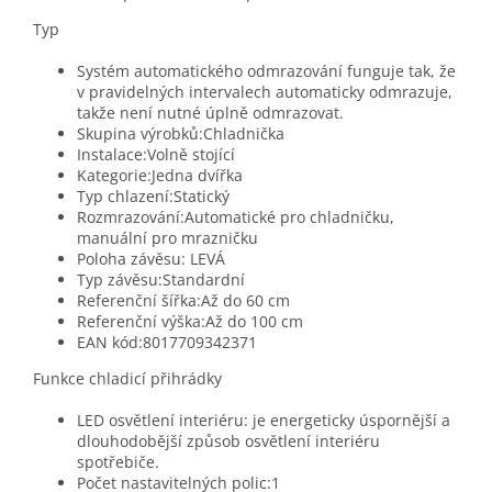
Typ
Systém automatického odmrazování funguje tak, že
v pravidelných intervalech automaticky odmrazuje,
takže není nutné úplně odmrazovat.
Skupina výrobků:Chladnička
Instalace:Volně stojící
Kategorie:Jedna dvířka
Typ chlazení:Statický
Rozmrazování:Automatické pro chladničku,
manuální pro mrazničku
Poloha závěsu: LEVÁ
Typ závěsu:Standardní
Referenční šířka:Až do 60 cm
Referenční výška:Až do 100 cm
EAN kód:8017709342371
Funkce chladicí přihrádky
LED osvětlení interiéru: je energeticky úspornější a
dlouhodobější způsob osvětlení interiéru
spotřebiče.
Počet nastavitelných polic:1