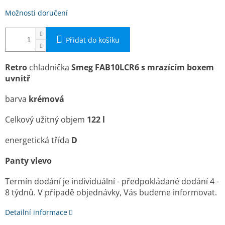
Možnosti doručení
Přidat do košíku
Retro
chladnička
Smeg
FAB10LCR6
s mrazícím boxem
uvnitř
barva
krémová
Celkový užitný objem
122 l
energetická třída
D
Panty vlevo
Termín dodání je individuální - předpokládané dodání 4 -
8 týdnů. V případě objednávky, Vás budeme informovat.
Detailní informace