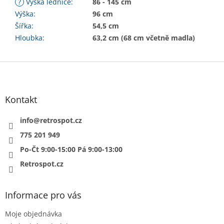
?
Výška lednice
:
86 - 145 cm
Výška
:
96 cm
Šířka
:
54,5 cm
Hloubka
:
63,2 cm (68 cm včetně madla)
Z
á
p
a
Kontakt
t
í
info
@
retrospot.cz
775 201 949
Po-Čt 9:00-15:00 Pá 9:00-13:00
Retrospot.cz
Informace pro vás
Moje objednávka