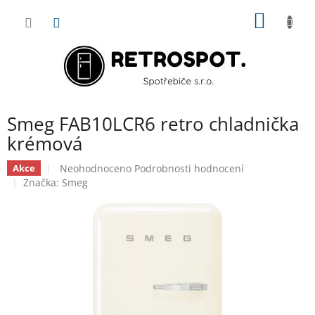
Přejít
NÁKUP
na
obsah
KOŠÍK
Smeg FAB10LCR6 retro chladnička
krémová
Průměrné
Neohodnoceno
Podrobnosti hodnocení
Akce
hodnocení
Značka:
Smeg
produktu
je
0,0
z
5
hvězdiček.