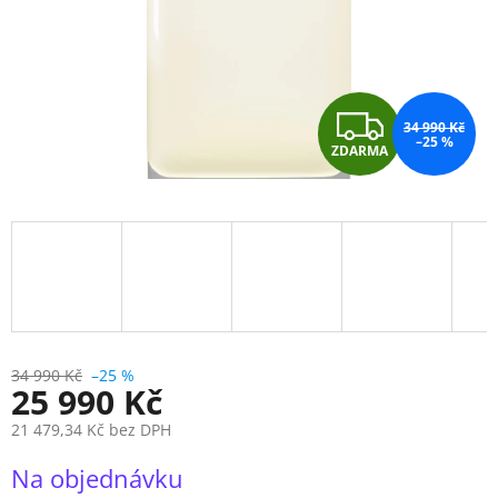
Z
34 990 Kč
–25 %
ZDARMA
D
A
R
M
A
34 990 Kč
–25 %
25 990 Kč
21 479,34 Kč bez DPH
Měrná
Na objednávku
cena: