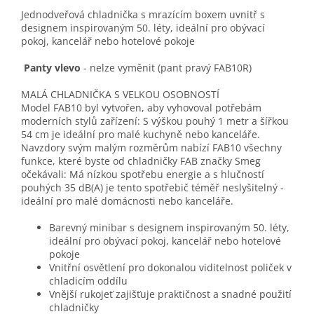
Jednodveřová chladnička
s mrazícím boxem uvnitř
s
designem inspirovaným 50. léty, ideální pro obývací
pokoj, kancelář nebo hotelové pokoje
Panty vlevo
- nelze vyměnit (pant pravý FAB10R)
MALÁ CHLADNIČKA S VELKOU OSOBNOSTÍ
Model FAB10 byl vytvořen, aby vyhovoval potřebám
moderních stylů zařízení: S výškou pouhý 1 metr a šířkou
54 cm je ideální pro malé kuchyně nebo kanceláře.
Navzdory svým malým rozměrům nabízí FAB10 všechny
funkce, které byste od chladničky FAB značky Smeg
očekávali: Má nízkou spotřebu energie a s hlučností
pouhých 35 dB(A) je tento spotřebič téměř neslyšitelný -
ideální pro malé domácnosti nebo kanceláře.
Barevný minibar s designem inspirovaným 50. léty,
ideální pro obývací pokoj, kancelář nebo hotelové
pokoje
Vnitřní osvětlení pro dokonalou viditelnost poliček v
chladicím oddílu
Vnější rukojeť zajišťuje praktičnost a snadné použití
chladničky