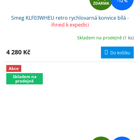
–12 %
ZDARMA
D
Smeg KLF03WHEU retro rychlovarná konvice bílá
-
A
ihned k expedici
R
Skladem na prodejně
(1 ks)
M
4 280 Kč
Do košíku
A
Akce
Skladem na
prodejně