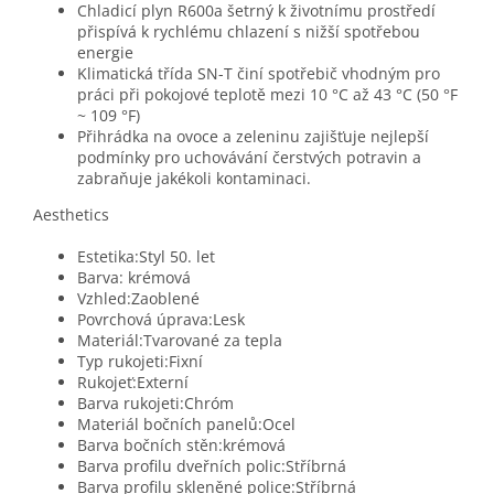
Chladicí plyn R600a šetrný k životnímu prostředí
přispívá k rychlému chlazení s nižší spotřebou
energie
Klimatická třída SN-T činí spotřebič vhodným pro
práci při pokojové teplotě mezi 10 °C až 43 °C (50 °F
~ 109 °F)
Přihrádka na ovoce a zeleninu zajišťuje nejlepší
podmínky pro uchovávání čerstvých potravin a
zabraňuje jakékoli kontaminaci.
Aesthetics
Estetika:Styl 50. let
Barva: krémová
Vzhled:Zaoblené
Povrchová úprava:Lesk
Materiál:Tvarované za tepla
Typ rukojeti:Fixní
Rukojeť:Externí
Barva rukojeti:Chróm
Materiál bočních panelů:Ocel
Barva bočních stěn:krémová
Barva profilu dveřních polic:Stříbrná
Barva profilu skleněné police:Stříbrná