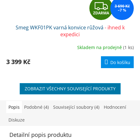
Z
3 690 Kč
–7 %
ZDARMA
D
Smeg WKF01PK varná konvice růžová
- ihned k
A
expedici
R
Skladem na prodejně
(1 ks)
M
3 399 Kč
Do košíku
A
ZOBRAZIT VŠECHNY SOUVISEJÍCÍ PRODUKTY
Popis
Podobné (4)
Související soubory (4)
Hodnocení
Diskuze
Detailní popis produktu