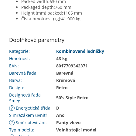
Packed width:630 mm
Packaged depth:760 mm
Height (mm) packed:1105 mm
Čistá hmotnost (kg):41.000 kg
Doplňkové parametry
Kategorie
:
Kombinované ledničky
Hmotnost
:
43 kg
EAN
:
8017709342371
Barevná řada
:
Barevná
Barva
:
Krémová
Design
:
Retro
Designová řada
50's Style Retro
Smeg
:
?
Energetická třída
:
D
S mrazákem uvnitř
:
Ano
?
Směr otevírání
:
Panty vlevo
Typ modelu
:
Volně stojící model