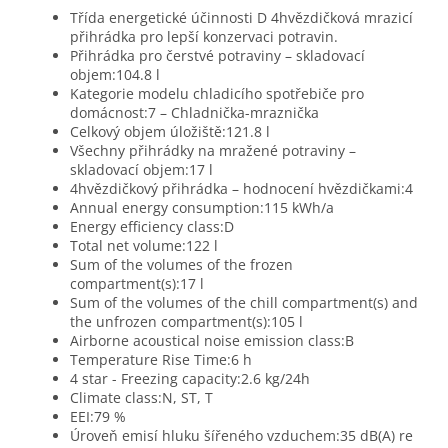
Třída energetické účinnosti D 4hvězdičková mrazicí
přihrádka pro lepší konzervaci potravin.
Přihrádka pro čerstvé potraviny – skladovací
objem:104.8 l
Kategorie modelu chladicího spotřebiče pro
domácnost:7 – Chladnička-mraznička
Celkový objem úložiště:121.8 l
Všechny přihrádky na mražené potraviny –
skladovací objem:17 l
4hvězdičkový přihrádka – hodnocení hvězdičkami:4
Annual energy consumption:115 kWh/a
Energy efficiency class:D
Total net volume:122 l
Sum of the volumes of the frozen
compartment(s):17 l
Sum of the volumes of the chill compartment(s) and
the unfrozen compartment(s):105 l
Airborne acoustical noise emission class:B
Temperature Rise Time:6 h
4 star - Freezing capacity:2.6 kg/24h
Climate class:N, ST, T
EEI:79 %
Úroveň emisí hluku šířeného vzduchem:35 dB(A) re