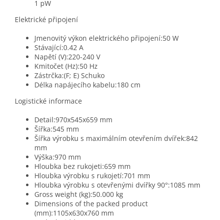
1 pW
Elektrické připojení
Jmenovitý výkon elektrického připojení:50 W
Stávající:0.42 A
Napětí (V):220-240 V
Kmitočet (Hz):50 Hz
Zástrčka:(F; E) Schuko
Délka napájecího kabelu:180 cm
Logistické informace
Detail:970x545x659 mm
Šířka:545 mm
Šířka výrobku s maximálním otevřením dvířek:842
mm
Výška:970 mm
Hloubka bez rukojeti:659 mm
Hloubka výrobku s rukojetí:701 mm
Hloubka výrobku s otevřenými dvířky 90°:1085 mm
Gross weight (kg):50.000 kg
Dimensions of the packed product
(mm):1105x630x760 mm