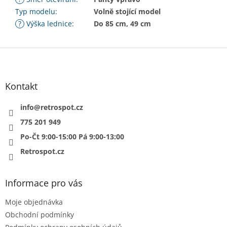
Typ modelu
:
Volně stojící model
?
Výška lednice
:
Do 85 cm, 49 cm
Z
á
p
a
Kontakt
t
í
info
@
retrospot.cz
775 201 949
Po-Čt 9:00-15:00 Pá 9:00-13:00
Retrospot.cz
Informace pro vás
Moje objednávka
Obchodní podmínky