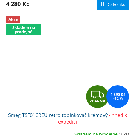
M
4 280 Kč
Do košíku
A
Akce
Skladem na
prodejně
Z
4 890 Kč
–12 %
ZDARMA
D
Smeg TSF01CREU retro topinkovač krémový
-ihned k
A
expedici
R
Skladem na prodejně
(2 ks)