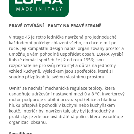
PRAVÉ OTVÍRÁNÍ - PANTY NA PRAVÉ STRANĚ
Vintage 45 je retro lednička navržená pro jednoduché
každodenní potřeby: chlazení všeho, co chcete mít po
ruce. Její kompaktní design nabízí organizovaný prostor a
umožňuje vám pohodlně uspořádat obsah. LOFRA vyrábí
italské domácí spotřebiče již od roku 1956; jsou
rozpoznatelné pro svůj retro styl a důraz na jednotný
vzhled kuchyně. Výsledkem jsou spotřebiče, které si
snadno přizpůsobíte svému vlastnímu prostoru.
Uvnitř se nachází mechanická regulace teploty, která
usnadňuje udržování nastavení mezi 0 a 8 °C. Invertorový
motor podporuje stabilní provoz spotřebiče a hladina
hluku přispívá k pohodlí v kuchyni nebo kuchyňském
koutě. Interiér byl navržen tak, aby byl jednoduchý a
praktický: je zde ocelová drátěná police, která usnadňuje
organizaci obsahu.
Specifikace