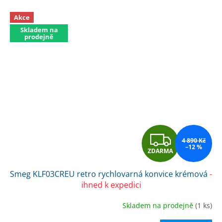
Akce
Skladem na
prodejně
Z
4 890 Kč
–12 %
ZDARMA
D
Smeg KLF03CREU retro rychlovarná konvice krémová
-
A
ihned k expedici
R
Skladem na prodejně
(1 ks)