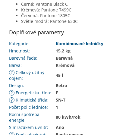
Černá: Pantone Black C
Krémová: Pantone 7499C
Červená: Pantone 1805C
Světle modrá: Pantone 630C
Doplňkové parametry
Kategorie
:
Kombinované ledničky
Hmotnost
:
15.2 kg
Barevná řada
:
Barevná
Barva
:
Krémová
?
Celkový užitný
45 l
objem
:
Design
:
Retro
?
Energetická třída
:
E
?
Klimatická třída
:
SN-T
Počet polic lednice
:
1
Roční spotřeba
80 kWh/rok
energie
:
S mrazákem uvnitř
:
Ano
?
Směr otevírání
:
Panty vpravo