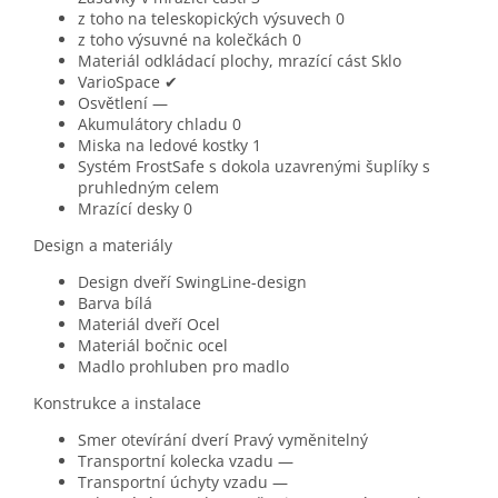
z toho na teleskopických výsuvech
0
z toho výsuvné na kolečkách
0
Materiál odkládací plochy, mrazící cást
Sklo
VarioSpace
✔
Osvětlení
—
Akumulátory chladu
0
Miska na ledové kostky
1
Systém FrostSafe
s dokola uzavrenými šuplíky s
pruhledným celem
Mrazící desky
0
Design a materiály
Design dveří
SwingLine-design
Barva
bílá
Materiál dveří
Ocel
Materiál bočnic
ocel
Madlo
prohluben pro madlo
Konstrukce a instalace
Smer otevírání dverí
Pravý vyměnitelný
Transportní kolecka vzadu
—
Transportní úchyty vzadu
—