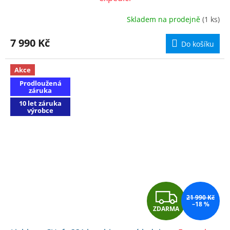
R
Skladem na prodejně
(1 ks)
M
7 990 Kč
Do košíku
A
Akce
Prodloužená
záruka
10 let záruka
výrobce
Z
21 990 Kč
–18 %
ZDARMA
D