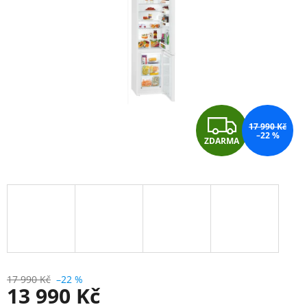
hvězdiček.
Z
17 990 Kč
–22 %
ZDARMA
D
A
R
M
A
17 990 Kč
–22 %
13 990 Kč