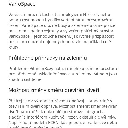
VarioSpace
Ve všech mrazničkách s technologiemi NoFrost, nebo
SmartFrost mohou být díky variabilnímu prostorovému
řešení VarioSpace úložné boxy a skleněné úložné police
mezi nimi snadno vyjmuty a vytvořen potřebný prostor.
VarioSpace – jednoduché řešení, jak rychle přizpůsobit
místo pro uložení objemných potravin, například celé
krůty.
Průhledné přihrádky na zeleninu
Průhledné VitamínBoxy nabízí mnoho úložného prostoru
pro přehledné uskladnění ovoce a zeleniny. Mimoto jsou
snadno čistitelné.
Možnost změny směru otevírání dveří
Přístroje se z výrobních závodu dodávají standardně s
otevíráním dveří doprava. Možnost změnit směr otevírání
dveří napomůže k dokonalé prostorové integraci a
sladění s interiérem kuchyně. Pozor, existují ale výjimky.
Například u modelů ECBN, kde je pouze trvalé levé nebo
trvalé pravé umístění pantů.