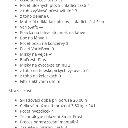
Počet úložných ploch chladící části
4
z toho výškově přestavitelné
3
z toho delené
0
Materiál odkládací plochy, chladící cást
Sklo
VarioSafe
—
Policka na láhve
stojánek na lahve
Box na láhve
1
Pocet boxu na konzervy
3
Pocet VarioBoxu
0
Misky na vejce
✔
BioFresh-Plus
—
Misky na ovoce/zeleninu
2
z toho na teleskopických výsuvech
0
z toho na koleckách
0
Filtr s aktivním uhlím
—
Mrazící cást
Skladovací doba pri poruše
20,00 h
Celkové možnosti mražení
3,80 kg / 24 h
Pocet hvezdicek
4
Technologie chlazení
SmartFrost
Proces odmrazování
manuální
Zásuvky v mrazící části
3