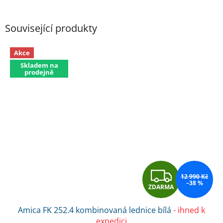
Související produkty
Akce
Skladem na
prodejně
Z
12 990 Kč
–38 %
ZDARMA
D
Amica FK 252.4 kombinovaná lednice bílá
- ihned k
A
expedici