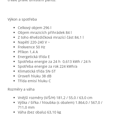
Výkon a spotřeba
Celkový objem
296 l
Objem mrazicích přihrádek
84 l
Z toho 4hvězdičková mrazící část
84,1 l
Napětí
220-240 V ~
Frekvence
50 Hz
Příkon
1,4 A
Energetická třída
E
Spotřeba energie za 24 h
0,613 kWh / 24 h
Spotřeba energie za rok
224 kWh/a
Klimatická třída
SN-ST
Úroveň hluku
38 dB
Třída emisí hluku
C
Rozměry a váha
Vnější rozměry (V/Š/H)
181,2 / 55,0 / 63,0 cm
Výška / šířka / hloubka (s obalem)
1.864,0 / 567,0 /
711,0 mm
Váha (bez obalu)
63,10 kg