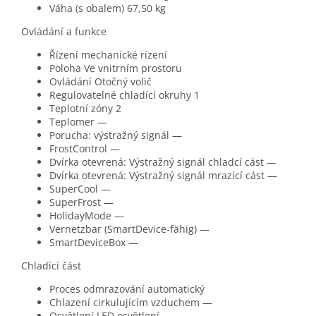
Váha (s obalem)
67,50 kg
Ovládání a funkce
Řízení
mechanické rízení
Poloha
Ve vnitrním prostoru
Ovládání
Otočný volič
Regulovatelné chladící okruhy
1
Teplotní zóny
2
Teplomer
—
Porucha: výstražný signál
—
FrostControl
—
Dvírka otevrená: Výstražný signál chladcí cást
—
Dvírka otevrená: Výstražný signál mrazící cást
—
SuperCool
—
SuperFrost
—
HolidayMode
—
Vernetzbar (SmartDevice-fähig)
—
SmartDeviceBox
—
Chladící část
Proces odmrazování
automatický
Chlazení cirkulujícím vzduchem
—
Osvětlení
LED osvětlení