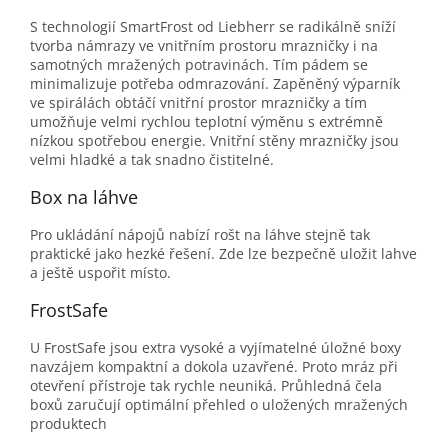
S technologií SmartFrost od Liebherr se radikálně sníží
tvorba námrazy ve vnitřním prostoru mrazničky i na
samotných mražených potravinách. Tím pádem se
minimalizuje potřeba odmrazování. Zapěněný výparník
ve spirálách obtáčí vnitřní prostor mrazničky a tím
umožňuje velmi rychlou teplotní výměnu s extrémně
nízkou spotřebou energie. Vnitřní stěny mrazničky jsou
velmi hladké a tak snadno čistitelné.
Box na láhve
Pro ukládání nápojů nabízí rošt na láhve stejně tak
praktické jako hezké řešení. Zde lze bezpečně uložit lahve
a ještě uspořit místo.
FrostSafe
U FrostSafe jsou extra vysoké a vyjímatelné úložné boxy
navzájem kompaktní a dokola uzavřené. Proto mráz při
otevření přístroje tak rychle neuniká. Průhledná čela
boxů zaručují optimální přehled o uložených mražených
produktech