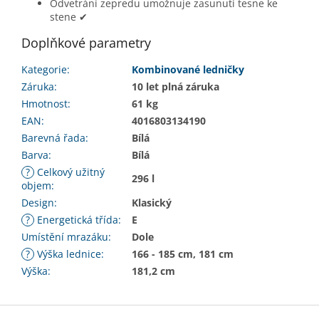
Odvetrání zepredu umožnuje zasunutí tesne ke
stene
✔
Doplňkové parametry
Kategorie
:
Kombinované ledničky
Záruka
:
10 let plná záruka
Hmotnost
:
61 kg
EAN
:
4016803134190
Barevná řada
:
Bílá
Barva
:
Bílá
?
Celkový užitný
296 l
objem
:
Design
:
Klasický
?
Energetická třída
:
E
Umístění mrazáku
:
Dole
?
Výška lednice
:
166 - 185 cm, 181 cm
Výška
:
181,2 cm
Z