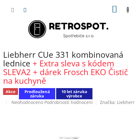
Přejít
NÁKUP
na
obsah
KOŠÍK
Liebherr CUe 331 kombinovaná
lednice
+ Extra sleva s kódem
SLEVA2 + dárek Frosch EKO Čistič
na kuchyně
Akce
Prodloužená
10 let záruka
záruka
výrobce
Průměrné
Neohodnoceno
Podrobnosti hodnocení
Značka:
Liebherr
hodnocení
produktu
je
0,0
z
5