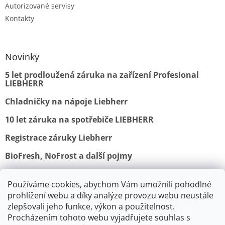
Autorizované servisy
Kontakty
Novinky
5 let prodloužená záruka na zařízení Profesional
LIEBHERR
Chladničky na nápoje Liebherr
10 let záruka na spotřebiče LIEBHERR
Registrace záruky Liebherr
BioFresh, NoFrost a další pojmy
Používáme cookies, abychom Vám umožnili pohodlné
Obchodní podmínky
Vrácení a reklamace
prohlížení webu a díky analýze provozu webu neustále
Ochrana osobních údajů
Doprava a platba
Kontakty
zlepšovali jeho funkce, výkon a použitelnost.
Procházením tohoto webu vyjadřujete souhlas s