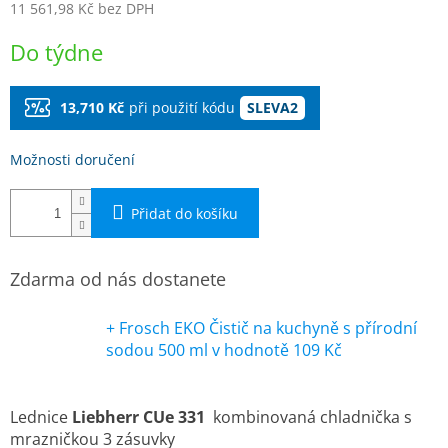
11 561,98 Kč bez DPH
Měrná
Do týdne
cena:
13,710 Kč
při použití kódu
SLEVA2
Možnosti doručení
Přidat do košíku
Zdarma od nás dostanete
+ Frosch EKO Čistič na kuchyně s přírodní
sodou 500 ml
v hodnotě 109 Kč
Lednice
Liebherr CUe 331
kombinovaná chladnička s
mrazničkou 3 zásuvky