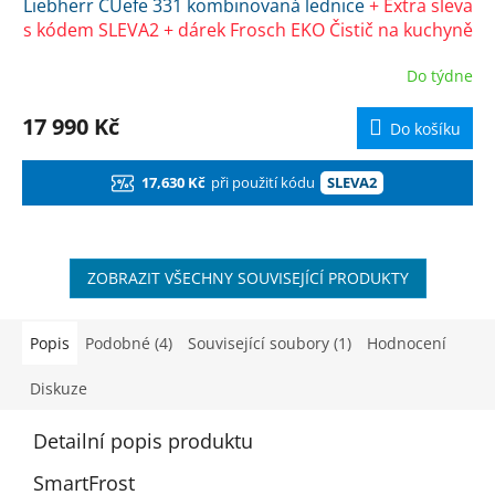
Liebherr CUefe 331 kombinovaná lednice
+ Extra sleva
A
s kódem SLEVA2 + dárek Frosch EKO Čistič na kuchyně
R
Do týdne
M
17 990 Kč
Do košíku
A
17,630 Kč
při použití kódu
SLEVA2
ZOBRAZIT VŠECHNY SOUVISEJÍCÍ PRODUKTY
Popis
Podobné (4)
Související soubory (1)
Hodnocení
Diskuze
Detailní popis produktu
SmartFrost